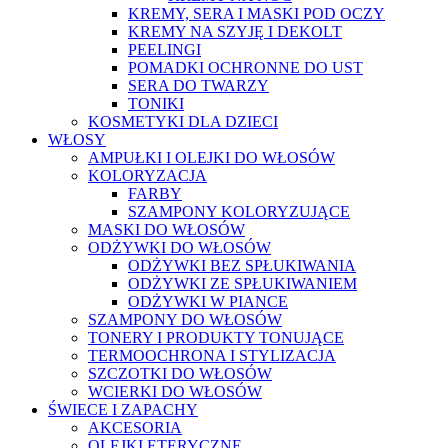
KREMY, SERA I MASKI POD OCZY
KREMY NA SZYJĘ I DEKOLT
PEELINGI
POMADKI OCHRONNE DO UST
SERA DO TWARZY
TONIKI
KOSMETYKI DLA DZIECI
WŁOSY
AMPUŁKI I OLEJKI DO WŁOSÓW
KOLORYZACJA
FARBY
SZAMPONY KOLORYZUJĄCE
MASKI DO WŁOSÓW
ODŻYWKI DO WŁOSÓW
ODŻYWKI BEZ SPŁUKIWANIA
ODŻYWKI ZE SPŁUKIWANIEM
ODŻYWKI W PIANCE
SZAMPONY DO WŁOSÓW
TONERY I PRODUKTY TONUJĄCE
TERMOOCHRONA I STYLIZACJA
SZCZOTKI DO WŁOSÓW
WCIERKI DO WŁOSÓW
ŚWIECE I ZAPACHY
AKCESORIA
OLEJKI ETERYCZNE