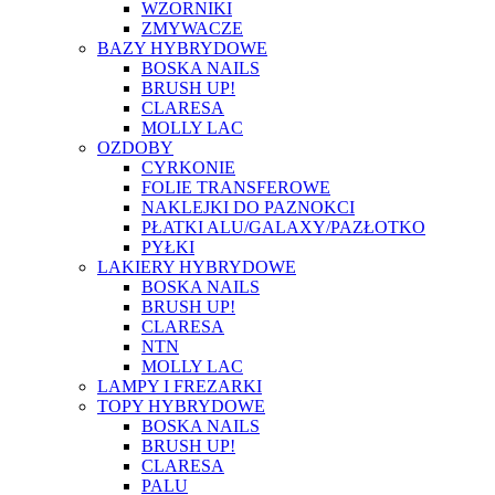
WZORNIKI
ZMYWACZE
BAZY HYBRYDOWE
BOSKA NAILS
BRUSH UP!
CLARESA
MOLLY LAC
OZDOBY
CYRKONIE
FOLIE TRANSFEROWE
NAKLEJKI DO PAZNOKCI
PŁATKI ALU/GALAXY/PAZŁOTKO
PYŁKI
LAKIERY HYBRYDOWE
BOSKA NAILS
BRUSH UP!
CLARESA
NTN
MOLLY LAC
LAMPY I FREZARKI
TOPY HYBRYDOWE
BOSKA NAILS
BRUSH UP!
CLARESA
PALU