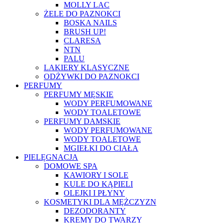
MOLLY LAC
ŻELE DO PAZNOKCI
BOSKA NAILS
BRUSH UP!
CLARESA
NTN
PALU
LAKIERY KLASYCZNE
ODŻYWKI DO PAZNOKCI
PERFUMY
PERFUMY MĘSKIE
WODY PERFUMOWANE
WODY TOALETOWE
PERFUMY DAMSKIE
WODY PERFUMOWANE
WODY TOALETOWE
MGIEŁKI DO CIAŁA
PIELĘGNACJA
DOMOWE SPA
KAWIORY I SOLE
KULE DO KĄPIELI
OLEJKI I PŁYNY
KOSMETYKI DLA MĘŻCZYZN
DEZODORANTY
KREMY DO TWARZY