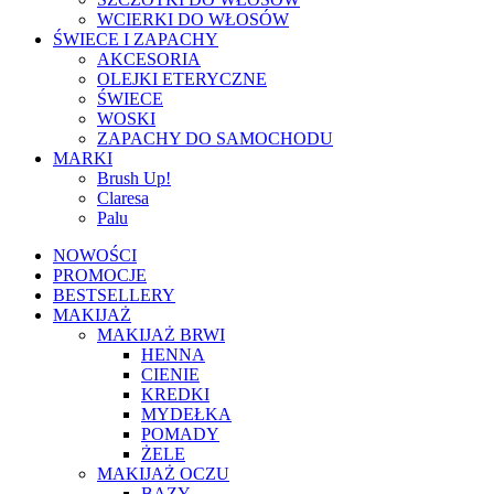
WCIERKI DO WŁOSÓW
ŚWIECE I ZAPACHY
AKCESORIA
OLEJKI ETERYCZNE
ŚWIECE
WOSKI
ZAPACHY DO SAMOCHODU
MARKI
Brush Up!
Claresa
Palu
NOWOŚCI
PROMOCJE
BESTSELLERY
MAKIJAŻ
MAKIJAŻ BRWI
HENNA
CIENIE
KREDKI
MYDEŁKA
POMADY
ŻELE
MAKIJAŻ OCZU
BAZY