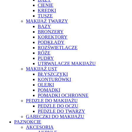
CIENIE
KREDKI
TUSZE
MAKIJAŻ TWARZY
BAZY
BRONZERY
KOREKTORY
PODKŁADY
ROZŚWIETLACZE
RÓŻE
PUDRY
UTRWALACZE MAKIJAŻU
MAKIJAŻ UST
BŁYSZCZYKI
KONTURÓWKI
OLEJKI
POMADKI
POMADKI OCHRONNE
PĘDZLE DO MAKIJAŻU
PĘDZLE DO OCZU
PĘDZLE DO TWARZY
GĄBECZKI DO MAKIJAŻU
PAZNOKCIE
AKCESORIA