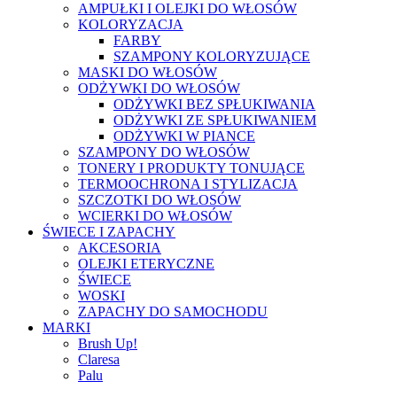
AMPUŁKI I OLEJKI DO WŁOSÓW
KOLORYZACJA
FARBY
SZAMPONY KOLORYZUJĄCE
MASKI DO WŁOSÓW
ODŻYWKI DO WŁOSÓW
ODŻYWKI BEZ SPŁUKIWANIA
ODŻYWKI ZE SPŁUKIWANIEM
ODŻYWKI W PIANCE
SZAMPONY DO WŁOSÓW
TONERY I PRODUKTY TONUJĄCE
TERMOOCHRONA I STYLIZACJA
SZCZOTKI DO WŁOSÓW
WCIERKI DO WŁOSÓW
ŚWIECE I ZAPACHY
AKCESORIA
OLEJKI ETERYCZNE
ŚWIECE
WOSKI
ZAPACHY DO SAMOCHODU
MARKI
Brush Up!
Claresa
Palu