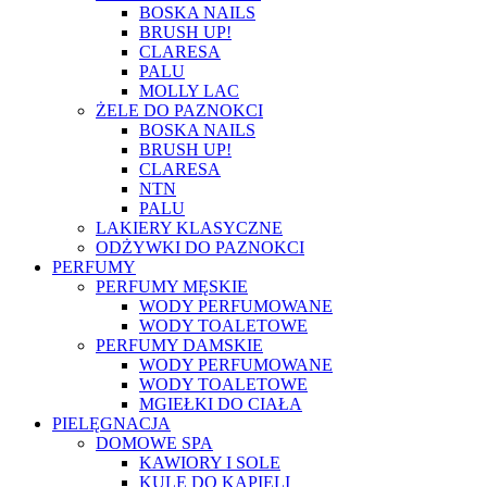
BOSKA NAILS
BRUSH UP!
CLARESA
PALU
MOLLY LAC
ŻELE DO PAZNOKCI
BOSKA NAILS
BRUSH UP!
CLARESA
NTN
PALU
LAKIERY KLASYCZNE
ODŻYWKI DO PAZNOKCI
PERFUMY
PERFUMY MĘSKIE
WODY PERFUMOWANE
WODY TOALETOWE
PERFUMY DAMSKIE
WODY PERFUMOWANE
WODY TOALETOWE
MGIEŁKI DO CIAŁA
PIELĘGNACJA
DOMOWE SPA
KAWIORY I SOLE
KULE DO KĄPIELI