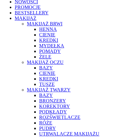
NOWOŚCI
PROMOCJE
BESTSELLERY
MAKIJAŻ
MAKIJAŻ BRWI
HENNA
CIENIE
KREDKI
MYDEŁKA
POMADY
ŻELE
MAKIJAŻ OCZU
BAZY
CIENIE
KREDKI
TUSZE
MAKIJAŻ TWARZY
BAZY
BRONZERY
KOREKTORY
PODKŁADY
ROZŚWIETLACZE
RÓŻE
PUDRY
UTRWALACZE MAKIJAŻU