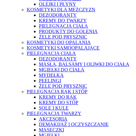
OLEJKI I PŁYNY
KOSMETYKI DLA MĘŻCZYZN
DEZODORANTY
KREMY DO TWARZY
PIELĘGNACJA CIAŁA
PRODUKTY DO GOLENIA
ŻELE POD PRYSZNIC
KOSMETYKI DO OPALANIA
KOSMETYKI SAMOOPALAJĄCE
PIELĘGNACJA CIAŁA
DEZODORANTY
MASŁA, BALSAMY I OLIWKI DO CIAŁA
MGIEŁKI DO CIAŁA
MYDEŁKA
PEELINGI
ŻELE POD PRYSZNIC
PIELĘGNACJA RĄK I STÓP
KREMY DO RĄK
KREMY DO STÓP
SOLE I KULE
PIELĘGNACJA TWARZY
AKCESORIA
DEMAKIJAŻ I OCZYSZCZANIE
MASECZKI
MGIEŁKI