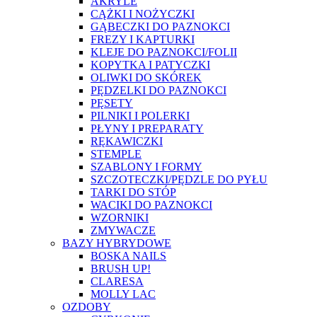
AKRYLE
CĄŻKI I NOŻYCZKI
GĄBECZKI DO PAZNOKCI
FREZY I KAPTURKI
KLEJE DO PAZNOKCI/FOLII
KOPYTKA I PATYCZKI
OLIWKI DO SKÓREK
PĘDZELKI DO PAZNOKCI
PĘSETY
PILNIKI I POLERKI
PŁYNY I PREPARATY
RĘKAWICZKI
STEMPLE
SZABLONY I FORMY
SZCZOTECZKI/PĘDZLE DO PYŁU
TARKI DO STÓP
WACIKI DO PAZNOKCI
WZORNIKI
ZMYWACZE
BAZY HYBRYDOWE
BOSKA NAILS
BRUSH UP!
CLARESA
MOLLY LAC
OZDOBY