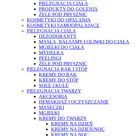
PIELĘGNACJA CIAŁA
PRODUKTY DO GOLENIA
ŻELE POD PRYSZNIC
KOSMETYKI DO OPALANIA
KOSMETYKI SAMOOPALAJĄCE
PIELĘGNACJA CIAŁA
DEZODORANTY
MASŁA, BALSAMY I OLIWKI DO CIAŁA
MGIEŁKI DO CIAŁA
MYDEŁKA
PEELINGI
ŻELE POD PRYSZNIC
PIELĘGNACJA RĄK I STÓP
KREMY DO RĄK
KREMY DO STÓP
SOLE I KULE
PIELĘGNACJA TWARZY
AKCESORIA
DEMAKIJAŻ I OCZYSZCZANIE
MASECZKI
MGIEŁKI
KREMY DO TWARZY
KREMY NA DZIEŃ
KREMY NA DZIEŃ/NOC
KREMY NA NOC