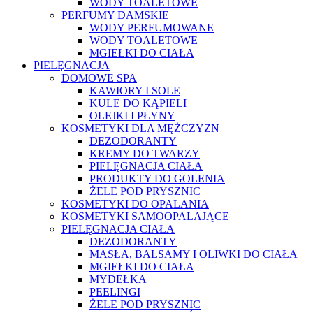
WODY TOALETOWE
PERFUMY DAMSKIE
WODY PERFUMOWANE
WODY TOALETOWE
MGIEŁKI DO CIAŁA
PIELĘGNACJA
DOMOWE SPA
KAWIORY I SOLE
KULE DO KĄPIELI
OLEJKI I PŁYNY
KOSMETYKI DLA MĘŻCZYZN
DEZODORANTY
KREMY DO TWARZY
PIELĘGNACJA CIAŁA
PRODUKTY DO GOLENIA
ŻELE POD PRYSZNIC
KOSMETYKI DO OPALANIA
KOSMETYKI SAMOOPALAJĄCE
PIELĘGNACJA CIAŁA
DEZODORANTY
MASŁA, BALSAMY I OLIWKI DO CIAŁA
MGIEŁKI DO CIAŁA
MYDEŁKA
PEELINGI
ŻELE POD PRYSZNIC