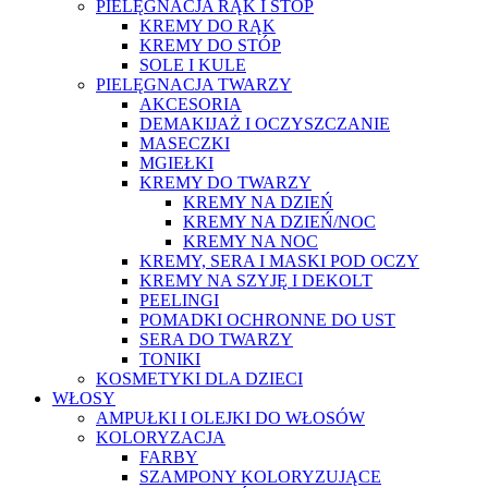
PIELĘGNACJA RĄK I STÓP
KREMY DO RĄK
KREMY DO STÓP
SOLE I KULE
PIELĘGNACJA TWARZY
AKCESORIA
DEMAKIJAŻ I OCZYSZCZANIE
MASECZKI
MGIEŁKI
KREMY DO TWARZY
KREMY NA DZIEŃ
KREMY NA DZIEŃ/NOC
KREMY NA NOC
KREMY, SERA I MASKI POD OCZY
KREMY NA SZYJĘ I DEKOLT
PEELINGI
POMADKI OCHRONNE DO UST
SERA DO TWARZY
TONIKI
KOSMETYKI DLA DZIECI
WŁOSY
AMPUŁKI I OLEJKI DO WŁOSÓW
KOLORYZACJA
FARBY
SZAMPONY KOLORYZUJĄCE