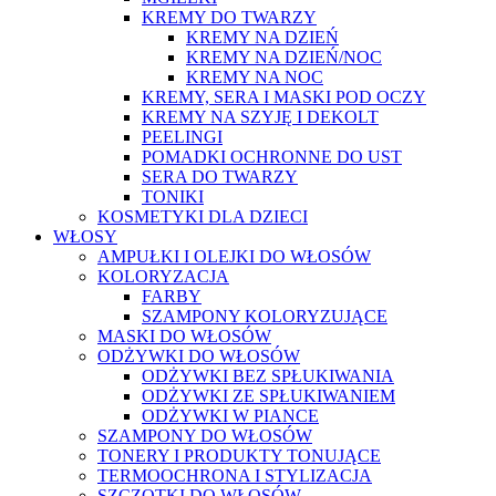
KREMY DO TWARZY
KREMY NA DZIEŃ
KREMY NA DZIEŃ/NOC
KREMY NA NOC
KREMY, SERA I MASKI POD OCZY
KREMY NA SZYJĘ I DEKOLT
PEELINGI
POMADKI OCHRONNE DO UST
SERA DO TWARZY
TONIKI
KOSMETYKI DLA DZIECI
WŁOSY
AMPUŁKI I OLEJKI DO WŁOSÓW
KOLORYZACJA
FARBY
SZAMPONY KOLORYZUJĄCE
MASKI DO WŁOSÓW
ODŻYWKI DO WŁOSÓW
ODŻYWKI BEZ SPŁUKIWANIA
ODŻYWKI ZE SPŁUKIWANIEM
ODŻYWKI W PIANCE
SZAMPONY DO WŁOSÓW
TONERY I PRODUKTY TONUJĄCE
TERMOOCHRONA I STYLIZACJA
SZCZOTKI DO WŁOSÓW