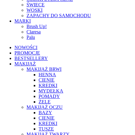
ŚWIECE
WOSKI
ZAPACHY DO SAMOCHODU
MARKI
Brush Up!
Claresa
Palu
NOWOŚCI
PROMOCJE
BESTSELLERY
MAKIJAŻ
MAKIJAŻ BRWI
HENNA
CIENIE
KREDKI
MYDEŁKA
POMADY
ŻELE
MAKIJAŻ OCZU
BAZY
CIENIE
KREDKI
TUSZE
MAKIJAŻ TWARZY