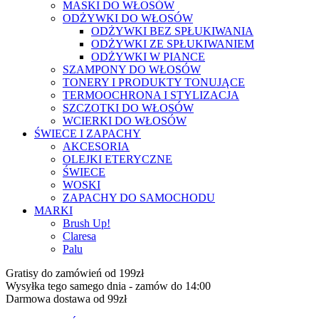
MASKI DO WŁOSÓW
ODŻYWKI DO WŁOSÓW
ODŻYWKI BEZ SPŁUKIWANIA
ODŻYWKI ZE SPŁUKIWANIEM
ODŻYWKI W PIANCE
SZAMPONY DO WŁOSÓW
TONERY I PRODUKTY TONUJĄCE
TERMOOCHRONA I STYLIZACJA
SZCZOTKI DO WŁOSÓW
WCIERKI DO WŁOSÓW
ŚWIECE I ZAPACHY
AKCESORIA
OLEJKI ETERYCZNE
ŚWIECE
WOSKI
ZAPACHY DO SAMOCHODU
MARKI
Brush Up!
Claresa
Palu
Gratisy do zamówień od 199zł
Wysyłka tego samego dnia - zamów do 14:00
Darmowa dostawa od 99zł