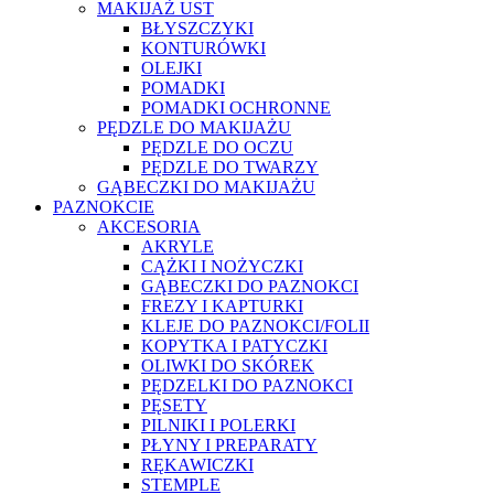
MAKIJAŻ UST
BŁYSZCZYKI
KONTURÓWKI
OLEJKI
POMADKI
POMADKI OCHRONNE
PĘDZLE DO MAKIJAŻU
PĘDZLE DO OCZU
PĘDZLE DO TWARZY
GĄBECZKI DO MAKIJAŻU
PAZNOKCIE
AKCESORIA
AKRYLE
CĄŻKI I NOŻYCZKI
GĄBECZKI DO PAZNOKCI
FREZY I KAPTURKI
KLEJE DO PAZNOKCI/FOLII
KOPYTKA I PATYCZKI
OLIWKI DO SKÓREK
PĘDZELKI DO PAZNOKCI
PĘSETY
PILNIKI I POLERKI
PŁYNY I PREPARATY
RĘKAWICZKI
STEMPLE