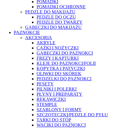
POMADKI
POMADKI OCHRONNE
PĘDZLE DO MAKIJAŻU
PĘDZLE DO OCZU
PĘDZLE DO TWARZY
GĄBECZKI DO MAKIJAŻU
PAZNOKCIE
AKCESORIA
AKRYLE
CĄŻKI I NOŻYCZKI
GĄBECZKI DO PAZNOKCI
FREZY I KAPTURKI
KLEJE DO PAZNOKCI/FOLII
KOPYTKA I PATYCZKI
OLIWKI DO SKÓREK
PĘDZELKI DO PAZNOKCI
PĘSETY
PILNIKI I POLERKI
PŁYNY I PREPARATY
RĘKAWICZKI
STEMPLE
SZABLONY I FORMY
SZCZOTECZKI/PĘDZLE DO PYŁU
TARKI DO STÓP
WACIKI DO PAZNOKCI