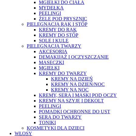
MGIEŁKI DO CIAŁA
MYDEŁKA
PEELINGI
ŻELE POD PRYSZNIC
PIELĘGNACJA RĄK I STÓP
KREMY DO RĄK
KREMY DO STÓP
SOLE I KULE
PIELĘGNACJA TWARZY
AKCESORIA
DEMAKIJAŻ I OCZYSZCZANIE
MASECZKI
MGIEŁKI
KREMY DO TWARZY
KREMY NA DZIEŃ
KREMY NA DZIEŃ/NOC
KREMY NA NOC
KREMY, SERA I MASKI POD OCZY
KREMY NA SZYJĘ I DEKOLT
PEELINGI
POMADKI OCHRONNE DO UST
SERA DO TWARZY
TONIKI
KOSMETYKI DLA DZIECI
WŁOSY