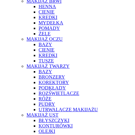
MAKIJAŻ BRWI
HENNA
CIENIE
KREDKI
MYDEŁKA
POMADY
ŻELE
MAKIJAŻ OCZU
BAZY
CIENIE
KREDKI
TUSZE
MAKIJAŻ TWARZY
BAZY
BRONZERY
KOREKTORY
PODKŁADY
ROZŚWIETLACZE
RÓŻE
PUDRY
UTRWALACZE MAKIJAŻU
MAKIJAŻ UST
BŁYSZCZYKI
KONTURÓWKI
OLEJKI