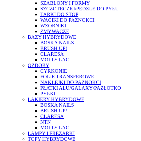
SZABLONY I FORMY
SZCZOTECZKI/PĘDZLE DO PYŁU
TARKI DO STÓP
WACIKI DO PAZNOKCI
WZORNIKI
ZMYWACZE
BAZY HYBRYDOWE
BOSKA NAILS
BRUSH UP!
CLARESA
MOLLY LAC
OZDOBY
CYRKONIE
FOLIE TRANSFEROWE
NAKLEJKI DO PAZNOKCI
PŁATKI ALU/GALAXY/PAZŁOTKO
PYŁKI
LAKIERY HYBRYDOWE
BOSKA NAILS
BRUSH UP!
CLARESA
NTN
MOLLY LAC
LAMPY I FREZARKI
TOPY HYBRYDOWE