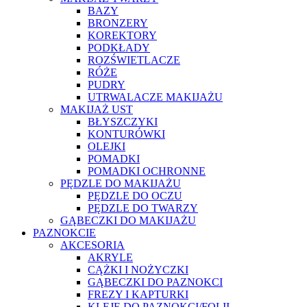
BAZY
BRONZERY
KOREKTORY
PODKŁADY
ROZŚWIETLACZE
RÓŻE
PUDRY
UTRWALACZE MAKIJAŻU
MAKIJAŻ UST
BŁYSZCZYKI
KONTURÓWKI
OLEJKI
POMADKI
POMADKI OCHRONNE
PĘDZLE DO MAKIJAŻU
PĘDZLE DO OCZU
PĘDZLE DO TWARZY
GĄBECZKI DO MAKIJAŻU
PAZNOKCIE
AKCESORIA
AKRYLE
CĄŻKI I NOŻYCZKI
GĄBECZKI DO PAZNOKCI
FREZY I KAPTURKI
KLEJE DO PAZNOKCI/FOLII