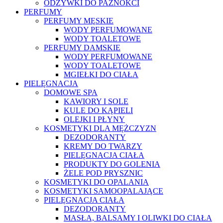
ODŻYWKI DO PAZNOKCI
PERFUMY
PERFUMY MĘSKIE
WODY PERFUMOWANE
WODY TOALETOWE
PERFUMY DAMSKIE
WODY PERFUMOWANE
WODY TOALETOWE
MGIEŁKI DO CIAŁA
PIELĘGNACJA
DOMOWE SPA
KAWIORY I SOLE
KULE DO KĄPIELI
OLEJKI I PŁYNY
KOSMETYKI DLA MĘŻCZYZN
DEZODORANTY
KREMY DO TWARZY
PIELĘGNACJA CIAŁA
PRODUKTY DO GOLENIA
ŻELE POD PRYSZNIC
KOSMETYKI DO OPALANIA
KOSMETYKI SAMOOPALAJĄCE
PIELĘGNACJA CIAŁA
DEZODORANTY
MASŁA, BALSAMY I OLIWKI DO CIAŁA