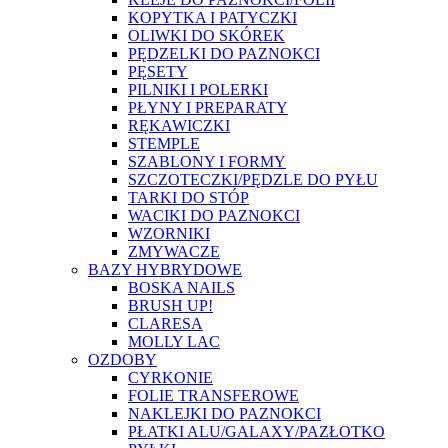
KOPYTKA I PATYCZKI
OLIWKI DO SKÓREK
PĘDZELKI DO PAZNOKCI
PĘSETY
PILNIKI I POLERKI
PŁYNY I PREPARATY
RĘKAWICZKI
STEMPLE
SZABLONY I FORMY
SZCZOTECZKI/PĘDZLE DO PYŁU
TARKI DO STÓP
WACIKI DO PAZNOKCI
WZORNIKI
ZMYWACZE
BAZY HYBRYDOWE
BOSKA NAILS
BRUSH UP!
CLARESA
MOLLY LAC
OZDOBY
CYRKONIE
FOLIE TRANSFEROWE
NAKLEJKI DO PAZNOKCI
PŁATKI ALU/GALAXY/PAZŁOTKO