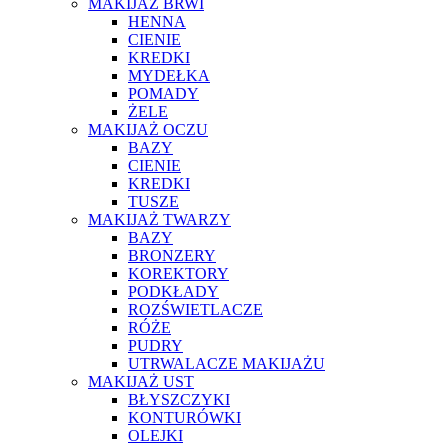
MAKIJAŻ BRWI
HENNA
CIENIE
KREDKI
MYDEŁKA
POMADY
ŻELE
MAKIJAŻ OCZU
BAZY
CIENIE
KREDKI
TUSZE
MAKIJAŻ TWARZY
BAZY
BRONZERY
KOREKTORY
PODKŁADY
ROZŚWIETLACZE
RÓŻE
PUDRY
UTRWALACZE MAKIJAŻU
MAKIJAŻ UST
BŁYSZCZYKI
KONTURÓWKI
OLEJKI