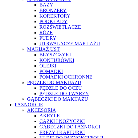
BAZY
BRONZERY
KOREKTORY
PODKŁADY
ROZŚWIETLACZE
RÓŻE
PUDRY
UTRWALACZE MAKIJAŻU
MAKIJAŻ UST
BŁYSZCZYKI
KONTURÓWKI
OLEJKI
POMADKI
POMADKI OCHRONNE
PĘDZLE DO MAKIJAŻU
PĘDZLE DO OCZU
PĘDZLE DO TWARZY
GĄBECZKI DO MAKIJAŻU
PAZNOKCIE
AKCESORIA
AKRYLE
CĄŻKI I NOŻYCZKI
GĄBECZKI DO PAZNOKCI
FREZY I KAPTURKI
KLEJE DO PAZNOKCI/FOLII