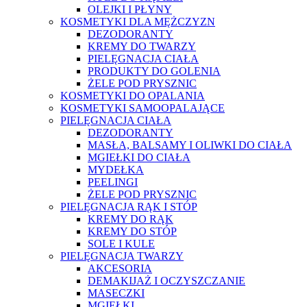
OLEJKI I PŁYNY
KOSMETYKI DLA MĘŻCZYZN
DEZODORANTY
KREMY DO TWARZY
PIELĘGNACJA CIAŁA
PRODUKTY DO GOLENIA
ŻELE POD PRYSZNIC
KOSMETYKI DO OPALANIA
KOSMETYKI SAMOOPALAJĄCE
PIELĘGNACJA CIAŁA
DEZODORANTY
MASŁA, BALSAMY I OLIWKI DO CIAŁA
MGIEŁKI DO CIAŁA
MYDEŁKA
PEELINGI
ŻELE POD PRYSZNIC
PIELĘGNACJA RĄK I STÓP
KREMY DO RĄK
KREMY DO STÓP
SOLE I KULE
PIELĘGNACJA TWARZY
AKCESORIA
DEMAKIJAŻ I OCZYSZCZANIE
MASECZKI
MGIEŁKI