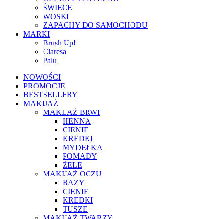
ŚWIECE
WOSKI
ZAPACHY DO SAMOCHODU
MARKI
Brush Up!
Claresa
Palu
NOWOŚCI
PROMOCJE
BESTSELLERY
MAKIJAŻ
MAKIJAŻ BRWI
HENNA
CIENIE
KREDKI
MYDEŁKA
POMADY
ŻELE
MAKIJAŻ OCZU
BAZY
CIENIE
KREDKI
TUSZE
MAKIJAŻ TWARZY