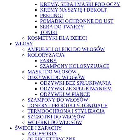
KREMY, SERA I MASKI POD OCZY
KREMY NA SZYJĘ I DEKOLT
PEELINGI
POMADKI OCHRONNE DO UST
SERA DO TWARZY
TONIKI
KOSMETYKI DLA DZIECI
WŁOSY
AMPUŁKI I OLEJKI DO WŁOSÓW
KOLORYZACJA
FARBY
SZAMPONY KOLORYZUJĄCE
MASKI DO WŁOSÓW
ODŻYWKI DO WŁOSÓW
ODŻYWKI BEZ SPŁUKIWANIA
ODŻYWKI ZE SPŁUKIWANIEM
ODŻYWKI W PIANCE
SZAMPONY DO WŁOSÓW
TONERY I PRODUKTY TONUJĄCE
TERMOOCHRONA I STYLIZACJA
SZCZOTKI DO WŁOSÓW
WCIERKI DO WŁOSÓW
ŚWIECE I ZAPACHY
AKCESORIA
OLEJKI ETERYCZNE