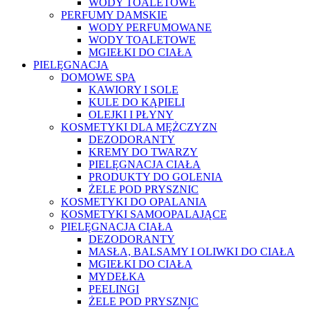
WODY TOALETOWE
PERFUMY DAMSKIE
WODY PERFUMOWANE
WODY TOALETOWE
MGIEŁKI DO CIAŁA
PIELĘGNACJA
DOMOWE SPA
KAWIORY I SOLE
KULE DO KĄPIELI
OLEJKI I PŁYNY
KOSMETYKI DLA MĘŻCZYZN
DEZODORANTY
KREMY DO TWARZY
PIELĘGNACJA CIAŁA
PRODUKTY DO GOLENIA
ŻELE POD PRYSZNIC
KOSMETYKI DO OPALANIA
KOSMETYKI SAMOOPALAJĄCE
PIELĘGNACJA CIAŁA
DEZODORANTY
MASŁA, BALSAMY I OLIWKI DO CIAŁA
MGIEŁKI DO CIAŁA
MYDEŁKA
PEELINGI
ŻELE POD PRYSZNIC