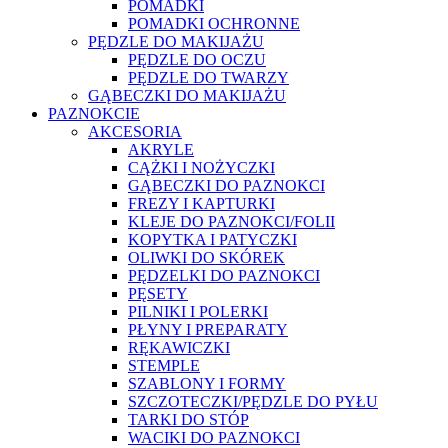
POMADKI
POMADKI OCHRONNE
PĘDZLE DO MAKIJAŻU
PĘDZLE DO OCZU
PĘDZLE DO TWARZY
GĄBECZKI DO MAKIJAŻU
PAZNOKCIE
AKCESORIA
AKRYLE
CĄŻKI I NOŻYCZKI
GĄBECZKI DO PAZNOKCI
FREZY I KAPTURKI
KLEJE DO PAZNOKCI/FOLII
KOPYTKA I PATYCZKI
OLIWKI DO SKÓREK
PĘDZELKI DO PAZNOKCI
PĘSETY
PILNIKI I POLERKI
PŁYNY I PREPARATY
RĘKAWICZKI
STEMPLE
SZABLONY I FORMY
SZCZOTECZKI/PĘDZLE DO PYŁU
TARKI DO STÓP
WACIKI DO PAZNOKCI