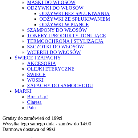
MASKI DO WŁOSÓW
ODŻYWKI DO WŁOSÓW
ODŻYWKI BEZ SPŁUKIWANIA
ODŻYWKI ZE SPŁUKIWANIEM
ODŻYWKI W PIANCE
SZAMPONY DO WŁOSÓW
TONERY I PRODUKTY TONUJĄCE
TERMOOCHRONA I STYLIZACJA
SZCZOTKI DO WŁOSÓW
WCIERKI DO WŁOSÓW
ŚWIECE I ZAPACHY
AKCESORIA
OLEJKI ETERYCZNE
ŚWIECE
WOSKI
ZAPACHY DO SAMOCHODU
MARKI
Brush Up!
Claresa
Palu
Gratisy do zamówień od 199zł
Wysyłka tego samego dnia - zamów do 14:00
Darmowa dostawa od 99zł