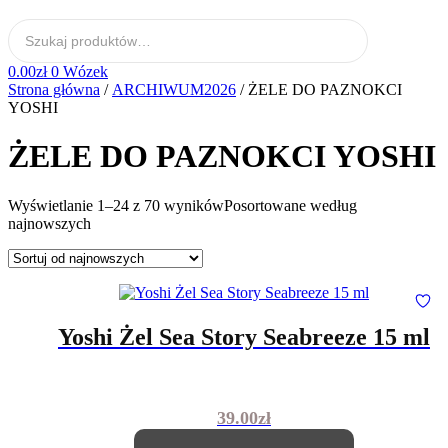
0.00
zł
0
Wózek
Strona główna
/
ARCHIWUM2026
/ ŻELE DO PAZNOKCI
YOSHI
ŻELE DO PAZNOKCI YOSHI
Wyświetlanie 1–24 z 70 wyników
Posortowane według
najnowszych
Yoshi Żel Sea Story Seabreeze 15 ml
39.00
zł