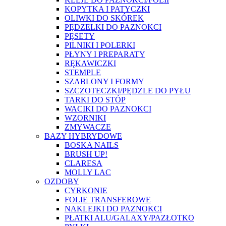
KOPYTKA I PATYCZKI
OLIWKI DO SKÓREK
PĘDZELKI DO PAZNOKCI
PĘSETY
PILNIKI I POLERKI
PŁYNY I PREPARATY
RĘKAWICZKI
STEMPLE
SZABLONY I FORMY
SZCZOTECZKI/PĘDZLE DO PYŁU
TARKI DO STÓP
WACIKI DO PAZNOKCI
WZORNIKI
ZMYWACZE
BAZY HYBRYDOWE
BOSKA NAILS
BRUSH UP!
CLARESA
MOLLY LAC
OZDOBY
CYRKONIE
FOLIE TRANSFEROWE
NAKLEJKI DO PAZNOKCI
PŁATKI ALU/GALAXY/PAZŁOTKO