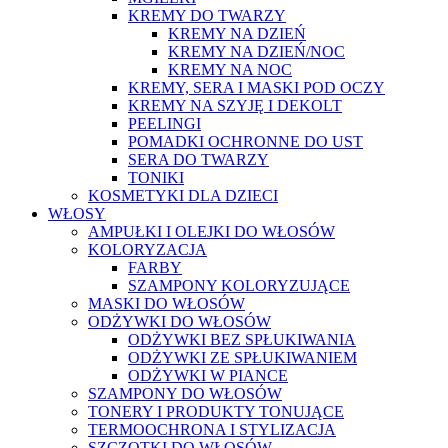
KREMY DO TWARZY
KREMY NA DZIEŃ
KREMY NA DZIEŃ/NOC
KREMY NA NOC
KREMY, SERA I MASKI POD OCZY
KREMY NA SZYJĘ I DEKOLT
PEELINGI
POMADKI OCHRONNE DO UST
SERA DO TWARZY
TONIKI
KOSMETYKI DLA DZIECI
WŁOSY
AMPUŁKI I OLEJKI DO WŁOSÓW
KOLORYZACJA
FARBY
SZAMPONY KOLORYZUJĄCE
MASKI DO WŁOSÓW
ODŻYWKI DO WŁOSÓW
ODŻYWKI BEZ SPŁUKIWANIA
ODŻYWKI ZE SPŁUKIWANIEM
ODŻYWKI W PIANCE
SZAMPONY DO WŁOSÓW
TONERY I PRODUKTY TONUJĄCE
TERMOOCHRONA I STYLIZACJA
SZCZOTKI DO WŁOSÓW