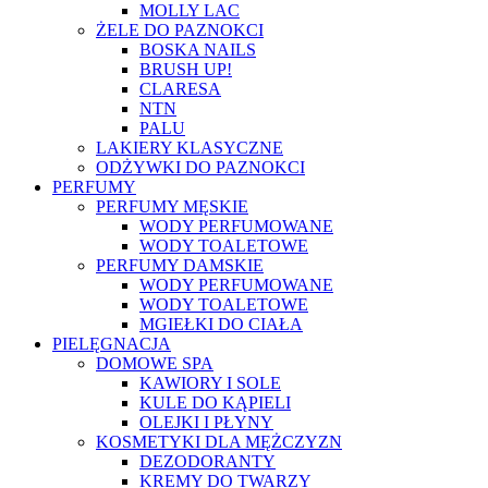
MOLLY LAC
ŻELE DO PAZNOKCI
BOSKA NAILS
BRUSH UP!
CLARESA
NTN
PALU
LAKIERY KLASYCZNE
ODŻYWKI DO PAZNOKCI
PERFUMY
PERFUMY MĘSKIE
WODY PERFUMOWANE
WODY TOALETOWE
PERFUMY DAMSKIE
WODY PERFUMOWANE
WODY TOALETOWE
MGIEŁKI DO CIAŁA
PIELĘGNACJA
DOMOWE SPA
KAWIORY I SOLE
KULE DO KĄPIELI
OLEJKI I PŁYNY
KOSMETYKI DLA MĘŻCZYZN
DEZODORANTY
KREMY DO TWARZY