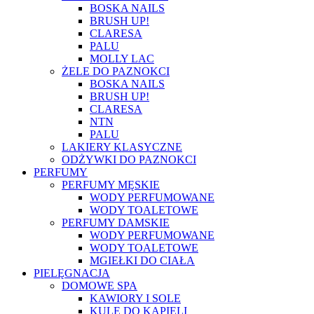
BOSKA NAILS
BRUSH UP!
CLARESA
PALU
MOLLY LAC
ŻELE DO PAZNOKCI
BOSKA NAILS
BRUSH UP!
CLARESA
NTN
PALU
LAKIERY KLASYCZNE
ODŻYWKI DO PAZNOKCI
PERFUMY
PERFUMY MĘSKIE
WODY PERFUMOWANE
WODY TOALETOWE
PERFUMY DAMSKIE
WODY PERFUMOWANE
WODY TOALETOWE
MGIEŁKI DO CIAŁA
PIELĘGNACJA
DOMOWE SPA
KAWIORY I SOLE
KULE DO KĄPIELI