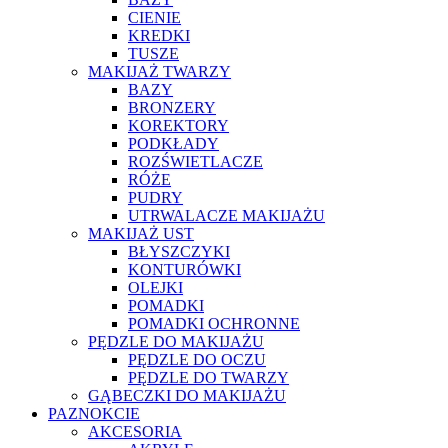
CIENIE
KREDKI
TUSZE
MAKIJAŻ TWARZY
BAZY
BRONZERY
KOREKTORY
PODKŁADY
ROZŚWIETLACZE
RÓŻE
PUDRY
UTRWALACZE MAKIJAŻU
MAKIJAŻ UST
BŁYSZCZYKI
KONTURÓWKI
OLEJKI
POMADKI
POMADKI OCHRONNE
PĘDZLE DO MAKIJAŻU
PĘDZLE DO OCZU
PĘDZLE DO TWARZY
GĄBECZKI DO MAKIJAŻU
PAZNOKCIE
AKCESORIA