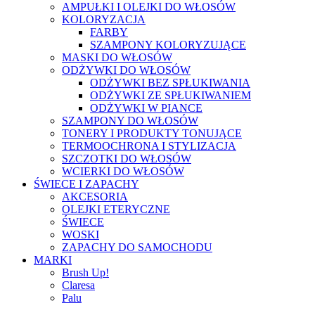
AMPUŁKI I OLEJKI DO WŁOSÓW
KOLORYZACJA
FARBY
SZAMPONY KOLORYZUJĄCE
MASKI DO WŁOSÓW
ODŻYWKI DO WŁOSÓW
ODŻYWKI BEZ SPŁUKIWANIA
ODŻYWKI ZE SPŁUKIWANIEM
ODŻYWKI W PIANCE
SZAMPONY DO WŁOSÓW
TONERY I PRODUKTY TONUJĄCE
TERMOOCHRONA I STYLIZACJA
SZCZOTKI DO WŁOSÓW
WCIERKI DO WŁOSÓW
ŚWIECE I ZAPACHY
AKCESORIA
OLEJKI ETERYCZNE
ŚWIECE
WOSKI
ZAPACHY DO SAMOCHODU
MARKI
Brush Up!
Claresa
Palu