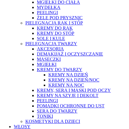
MGIEŁKI DO CIAŁA
MYDEŁKA
PEELINGI
ŻELE POD PRYSZNIC
PIELĘGNACJA RĄK I STÓP
KREMY DO RĄK
KREMY DO STÓP
SOLE I KULE
PIELĘGNACJA TWARZY
AKCESORIA
DEMAKIJAŻ I OCZYSZCZANIE
MASECZKI
MGIEŁKI
KREMY DO TWARZY
KREMY NA DZIEŃ
KREMY NA DZIEŃ/NOC
KREMY NA NOC
KREMY, SERA I MASKI POD OCZY
KREMY NA SZYJĘ I DEKOLT
PEELINGI
POMADKI OCHRONNE DO UST
SERA DO TWARZY
TONIKI
KOSMETYKI DLA DZIECI
WŁOSY