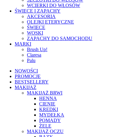
WCIERKI DO WŁOSÓW
ŚWIECE I ZAPACHY
AKCESORIA
OLEJKI ETERYCZNE
ŚWIECE
WOSKI
ZAPACHY DO SAMOCHODU
MARKI
Brush Up!
Claresa
Palu
NOWOŚCI
PROMOCJE
BESTSELLERY
MAKIJAŻ
MAKIJAŻ BRWI
HENNA
CIENIE
KREDKI
MYDEŁKA
POMADY
ŻELE
MAKIJAŻ OCZU
BAZY