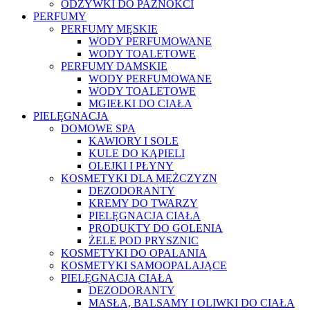
ODŻYWKI DO PAZNOKCI
PERFUMY
PERFUMY MĘSKIE
WODY PERFUMOWANE
WODY TOALETOWE
PERFUMY DAMSKIE
WODY PERFUMOWANE
WODY TOALETOWE
MGIEŁKI DO CIAŁA
PIELĘGNACJA
DOMOWE SPA
KAWIORY I SOLE
KULE DO KĄPIELI
OLEJKI I PŁYNY
KOSMETYKI DLA MĘŻCZYZN
DEZODORANTY
KREMY DO TWARZY
PIELĘGNACJA CIAŁA
PRODUKTY DO GOLENIA
ŻELE POD PRYSZNIC
KOSMETYKI DO OPALANIA
KOSMETYKI SAMOOPALAJĄCE
PIELĘGNACJA CIAŁA
DEZODORANTY
MASŁA, BALSAMY I OLIWKI DO CIAŁA