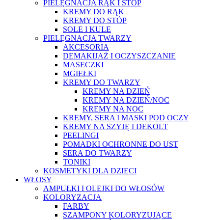
PIELĘGNACJA RĄK I STÓP
KREMY DO RĄK
KREMY DO STÓP
SOLE I KULE
PIELĘGNACJA TWARZY
AKCESORIA
DEMAKIJAŻ I OCZYSZCZANIE
MASECZKI
MGIEŁKI
KREMY DO TWARZY
KREMY NA DZIEŃ
KREMY NA DZIEŃ/NOC
KREMY NA NOC
KREMY, SERA I MASKI POD OCZY
KREMY NA SZYJĘ I DEKOLT
PEELINGI
POMADKI OCHRONNE DO UST
SERA DO TWARZY
TONIKI
KOSMETYKI DLA DZIECI
WŁOSY
AMPUŁKI I OLEJKI DO WŁOSÓW
KOLORYZACJA
FARBY
SZAMPONY KOLORYZUJĄCE