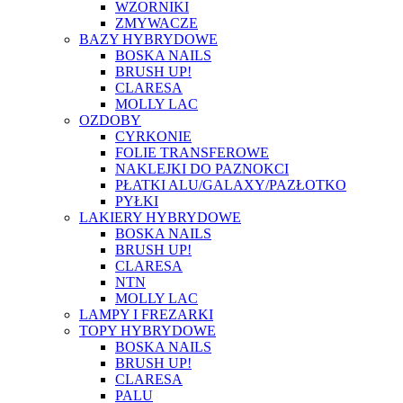
WZORNIKI
ZMYWACZE
BAZY HYBRYDOWE
BOSKA NAILS
BRUSH UP!
CLARESA
MOLLY LAC
OZDOBY
CYRKONIE
FOLIE TRANSFEROWE
NAKLEJKI DO PAZNOKCI
PŁATKI ALU/GALAXY/PAZŁOTKO
PYŁKI
LAKIERY HYBRYDOWE
BOSKA NAILS
BRUSH UP!
CLARESA
NTN
MOLLY LAC
LAMPY I FREZARKI
TOPY HYBRYDOWE
BOSKA NAILS
BRUSH UP!
CLARESA
PALU