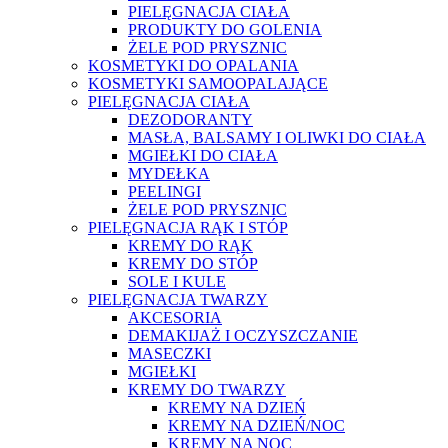
PIELĘGNACJA CIAŁA
PRODUKTY DO GOLENIA
ŻELE POD PRYSZNIC
KOSMETYKI DO OPALANIA
KOSMETYKI SAMOOPALAJĄCE
PIELĘGNACJA CIAŁA
DEZODORANTY
MASŁA, BALSAMY I OLIWKI DO CIAŁA
MGIEŁKI DO CIAŁA
MYDEŁKA
PEELINGI
ŻELE POD PRYSZNIC
PIELĘGNACJA RĄK I STÓP
KREMY DO RĄK
KREMY DO STÓP
SOLE I KULE
PIELĘGNACJA TWARZY
AKCESORIA
DEMAKIJAŻ I OCZYSZCZANIE
MASECZKI
MGIEŁKI
KREMY DO TWARZY
KREMY NA DZIEŃ
KREMY NA DZIEŃ/NOC
KREMY NA NOC