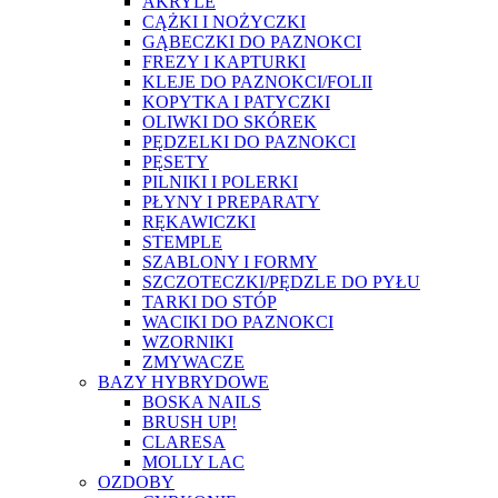
AKRYLE
CĄŻKI I NOŻYCZKI
GĄBECZKI DO PAZNOKCI
FREZY I KAPTURKI
KLEJE DO PAZNOKCI/FOLII
KOPYTKA I PATYCZKI
OLIWKI DO SKÓREK
PĘDZELKI DO PAZNOKCI
PĘSETY
PILNIKI I POLERKI
PŁYNY I PREPARATY
RĘKAWICZKI
STEMPLE
SZABLONY I FORMY
SZCZOTECZKI/PĘDZLE DO PYŁU
TARKI DO STÓP
WACIKI DO PAZNOKCI
WZORNIKI
ZMYWACZE
BAZY HYBRYDOWE
BOSKA NAILS
BRUSH UP!
CLARESA
MOLLY LAC
OZDOBY