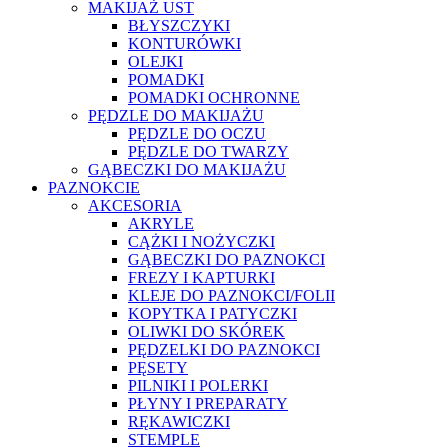
MAKIJAŻ UST
BŁYSZCZYKI
KONTURÓWKI
OLEJKI
POMADKI
POMADKI OCHRONNE
PĘDZLE DO MAKIJAŻU
PĘDZLE DO OCZU
PĘDZLE DO TWARZY
GĄBECZKI DO MAKIJAŻU
PAZNOKCIE
AKCESORIA
AKRYLE
CĄŻKI I NOŻYCZKI
GĄBECZKI DO PAZNOKCI
FREZY I KAPTURKI
KLEJE DO PAZNOKCI/FOLII
KOPYTKA I PATYCZKI
OLIWKI DO SKÓREK
PĘDZELKI DO PAZNOKCI
PĘSETY
PILNIKI I POLERKI
PŁYNY I PREPARATY
RĘKAWICZKI
STEMPLE