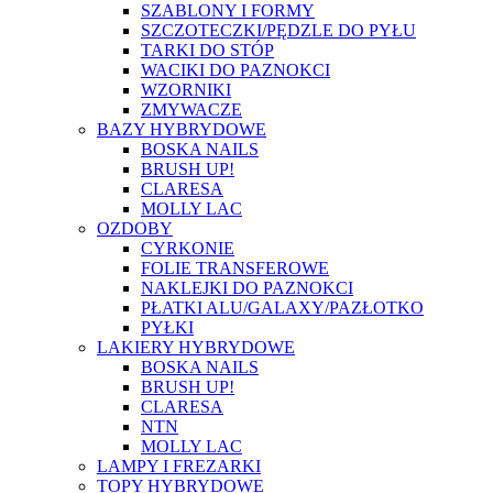
SZABLONY I FORMY
SZCZOTECZKI/PĘDZLE DO PYŁU
TARKI DO STÓP
WACIKI DO PAZNOKCI
WZORNIKI
ZMYWACZE
BAZY HYBRYDOWE
BOSKA NAILS
BRUSH UP!
CLARESA
MOLLY LAC
OZDOBY
CYRKONIE
FOLIE TRANSFEROWE
NAKLEJKI DO PAZNOKCI
PŁATKI ALU/GALAXY/PAZŁOTKO
PYŁKI
LAKIERY HYBRYDOWE
BOSKA NAILS
BRUSH UP!
CLARESA
NTN
MOLLY LAC
LAMPY I FREZARKI
TOPY HYBRYDOWE