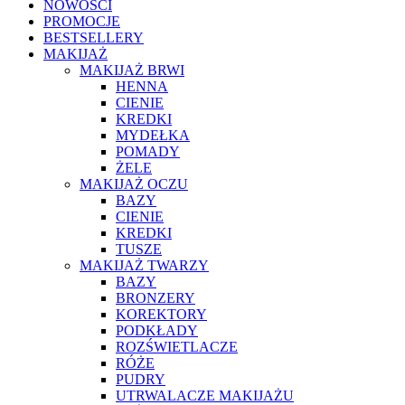
NOWOŚCI
PROMOCJE
BESTSELLERY
MAKIJAŻ
MAKIJAŻ BRWI
HENNA
CIENIE
KREDKI
MYDEŁKA
POMADY
ŻELE
MAKIJAŻ OCZU
BAZY
CIENIE
KREDKI
TUSZE
MAKIJAŻ TWARZY
BAZY
BRONZERY
KOREKTORY
PODKŁADY
ROZŚWIETLACZE
RÓŻE
PUDRY
UTRWALACZE MAKIJAŻU