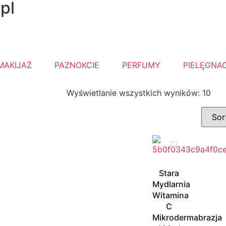
pl
a tego samego dnia - za
MAKIJAŻ
PAZNOKCIE
PERFUMY
PIELĘGNA
Wyświetlanie wszystkich wyników: 10
Stara
Mydlarnia
Witamina
C
Mikrodermabrazja