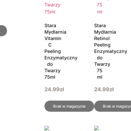
Stara
Stara
Mydlarnia
Mydlarnia
Vitamin
Retinol
C
Peeling
Peeling
Enzymatyczny
Enzymatyczny
do
do
Twarzy
Twarzy
75
75ml
ml
24.99
zł
24.99
zł
Brak w magazynie
Brak w magazy