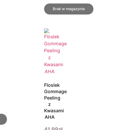
Brak w magazynie
Floslek
Gommage
Peeling
z
Kwasami
AHA
41.99
zł