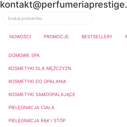
kontakt@perfumeriaprestige.
📦 Wysyłk
14:00
NOWOŚCI
PROMOCJE
BESTSELLERY
DOMOWE SPA
KOSMETYKI DLA MĘŻCZYZN
KOSMETYKI DO OPALANIA
KOSMETYKI SAMOOPALAJĄCE
PIELĘGNACJA CIAŁA
PIELĘGNACJA RĄK I STÓP