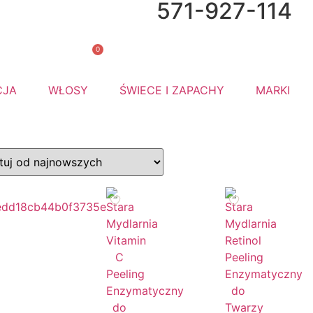
571-927-114
mów do
🎁 Gratis
0
CJA
WŁOSY
ŚWIECE I ZAPACHY
MARKI