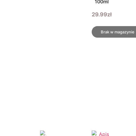
100ml
29.99
zł
Brak w magazynie