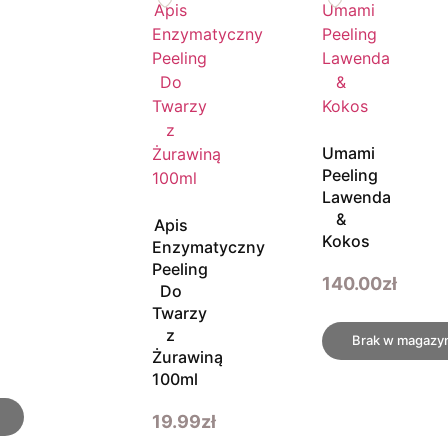
Umami
Peeling
Lawenda
&
Apis
Kokos
Enzymatyczny
Peeling
140.00
zł
Do
Twarzy
z
Brak w magazy
Żurawiną
100ml
19.99
zł