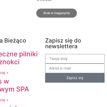
Brak w magazynie
a Bieżąco
Zapisz się do
newslettera
czne pilniki
znokci
cej »
Zapisz się
s w
wym SPA
cej »