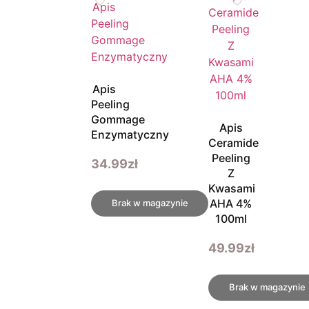
Apis
Peeling
Gommage
Apis
Enzymatyczny
Ceramide
Peeling
34.99
zł
Z
Kwasami
AHA 4%
Brak w magazynie
100ml
49.99
zł
Brak w magazynie