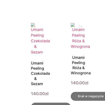
Umami
Peeling
Umami
Róża &
Peeling
Winogrona
Czekolada
&
140.00
zł
Sezam
140.00
zł
Brak w magazynie