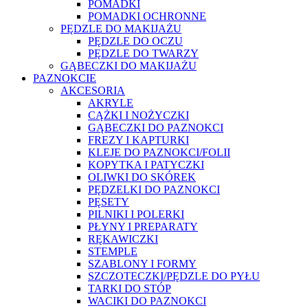
POMADKI
POMADKI OCHRONNE
PĘDZLE DO MAKIJAŻU
PĘDZLE DO OCZU
PĘDZLE DO TWARZY
GĄBECZKI DO MAKIJAŻU
PAZNOKCIE
AKCESORIA
AKRYLE
CĄŻKI I NOŻYCZKI
GĄBECZKI DO PAZNOKCI
FREZY I KAPTURKI
KLEJE DO PAZNOKCI/FOLII
KOPYTKA I PATYCZKI
OLIWKI DO SKÓREK
PĘDZELKI DO PAZNOKCI
PĘSETY
PILNIKI I POLERKI
PŁYNY I PREPARATY
RĘKAWICZKI
STEMPLE
SZABLONY I FORMY
SZCZOTECZKI/PĘDZLE DO PYŁU
TARKI DO STÓP
WACIKI DO PAZNOKCI