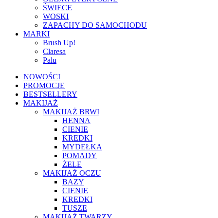
ŚWIECE
WOSKI
ZAPACHY DO SAMOCHODU
MARKI
Brush Up!
Claresa
Palu
NOWOŚCI
PROMOCJE
BESTSELLERY
MAKIJAŻ
MAKIJAŻ BRWI
HENNA
CIENIE
KREDKI
MYDEŁKA
POMADY
ŻELE
MAKIJAŻ OCZU
BAZY
CIENIE
KREDKI
TUSZE
MAKIJAŻ TWARZY