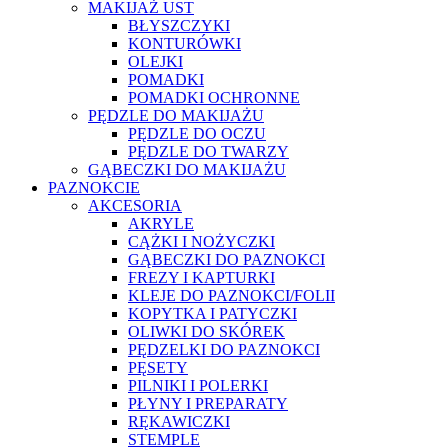
MAKIJAŻ UST
BŁYSZCZYKI
KONTURÓWKI
OLEJKI
POMADKI
POMADKI OCHRONNE
PĘDZLE DO MAKIJAŻU
PĘDZLE DO OCZU
PĘDZLE DO TWARZY
GĄBECZKI DO MAKIJAŻU
PAZNOKCIE
AKCESORIA
AKRYLE
CĄŻKI I NOŻYCZKI
GĄBECZKI DO PAZNOKCI
FREZY I KAPTURKI
KLEJE DO PAZNOKCI/FOLII
KOPYTKA I PATYCZKI
OLIWKI DO SKÓREK
PĘDZELKI DO PAZNOKCI
PĘSETY
PILNIKI I POLERKI
PŁYNY I PREPARATY
RĘKAWICZKI
STEMPLE