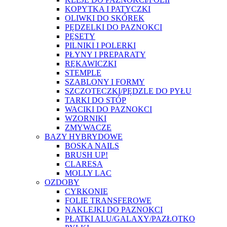
KOPYTKA I PATYCZKI
OLIWKI DO SKÓREK
PĘDZELKI DO PAZNOKCI
PĘSETY
PILNIKI I POLERKI
PŁYNY I PREPARATY
RĘKAWICZKI
STEMPLE
SZABLONY I FORMY
SZCZOTECZKI/PĘDZLE DO PYŁU
TARKI DO STÓP
WACIKI DO PAZNOKCI
WZORNIKI
ZMYWACZE
BAZY HYBRYDOWE
BOSKA NAILS
BRUSH UP!
CLARESA
MOLLY LAC
OZDOBY
CYRKONIE
FOLIE TRANSFEROWE
NAKLEJKI DO PAZNOKCI
PŁATKI ALU/GALAXY/PAZŁOTKO