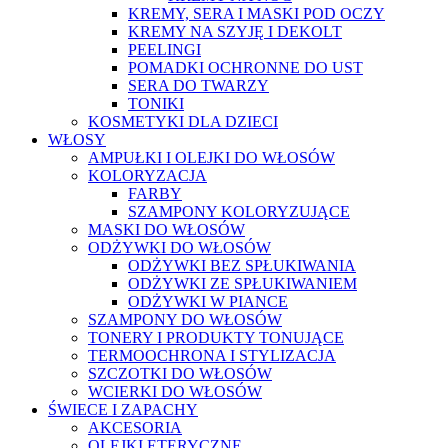
KREMY, SERA I MASKI POD OCZY
KREMY NA SZYJĘ I DEKOLT
PEELINGI
POMADKI OCHRONNE DO UST
SERA DO TWARZY
TONIKI
KOSMETYKI DLA DZIECI
WŁOSY
AMPUŁKI I OLEJKI DO WŁOSÓW
KOLORYZACJA
FARBY
SZAMPONY KOLORYZUJĄCE
MASKI DO WŁOSÓW
ODŻYWKI DO WŁOSÓW
ODŻYWKI BEZ SPŁUKIWANIA
ODŻYWKI ZE SPŁUKIWANIEM
ODŻYWKI W PIANCE
SZAMPONY DO WŁOSÓW
TONERY I PRODUKTY TONUJĄCE
TERMOOCHRONA I STYLIZACJA
SZCZOTKI DO WŁOSÓW
WCIERKI DO WŁOSÓW
ŚWIECE I ZAPACHY
AKCESORIA
OLEJKI ETERYCZNE