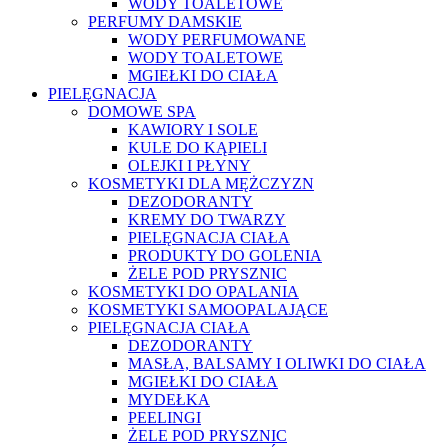
WODY TOALETOWE
PERFUMY DAMSKIE
WODY PERFUMOWANE
WODY TOALETOWE
MGIEŁKI DO CIAŁA
PIELĘGNACJA
DOMOWE SPA
KAWIORY I SOLE
KULE DO KĄPIELI
OLEJKI I PŁYNY
KOSMETYKI DLA MĘŻCZYZN
DEZODORANTY
KREMY DO TWARZY
PIELĘGNACJA CIAŁA
PRODUKTY DO GOLENIA
ŻELE POD PRYSZNIC
KOSMETYKI DO OPALANIA
KOSMETYKI SAMOOPALAJĄCE
PIELĘGNACJA CIAŁA
DEZODORANTY
MASŁA, BALSAMY I OLIWKI DO CIAŁA
MGIEŁKI DO CIAŁA
MYDEŁKA
PEELINGI
ŻELE POD PRYSZNIC