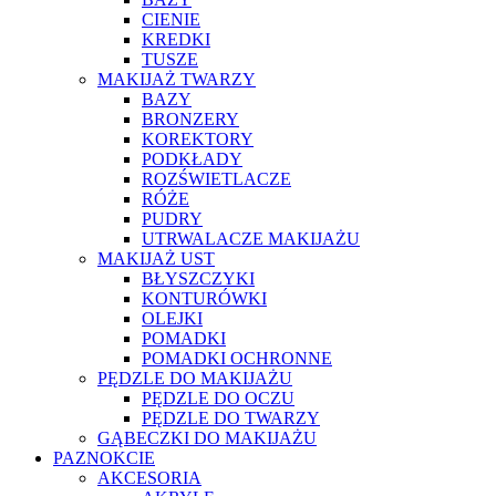
CIENIE
KREDKI
TUSZE
MAKIJAŻ TWARZY
BAZY
BRONZERY
KOREKTORY
PODKŁADY
ROZŚWIETLACZE
RÓŻE
PUDRY
UTRWALACZE MAKIJAŻU
MAKIJAŻ UST
BŁYSZCZYKI
KONTURÓWKI
OLEJKI
POMADKI
POMADKI OCHRONNE
PĘDZLE DO MAKIJAŻU
PĘDZLE DO OCZU
PĘDZLE DO TWARZY
GĄBECZKI DO MAKIJAŻU
PAZNOKCIE
AKCESORIA