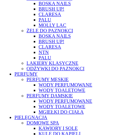
BOSKA NAILS
BRUSH UP!
CLARESA
PALU
MOLLY LAC
ŻELE DO PAZNOKCI
BOSKA NAILS
BRUSH UP!
CLARESA
NTN
PALU
LAKIERY KLASYCZNE
ODŻYWKI DO PAZNOKCI
PERFUMY
PERFUMY MĘSKIE
WODY PERFUMOWANE
WODY TOALETOWE
PERFUMY DAMSKIE
WODY PERFUMOWANE
WODY TOALETOWE
MGIEŁKI DO CIAŁA
PIELĘGNACJA
DOMOWE SPA
KAWIORY I SOLE
KULE DO KĄPIELI