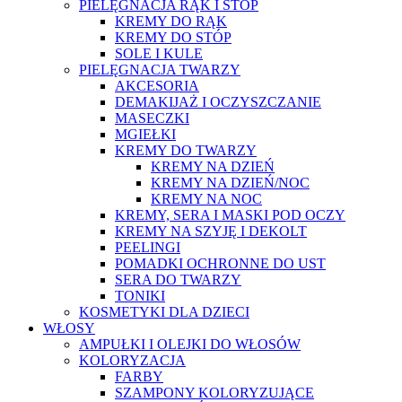
PIELĘGNACJA RĄK I STÓP
KREMY DO RĄK
KREMY DO STÓP
SOLE I KULE
PIELĘGNACJA TWARZY
AKCESORIA
DEMAKIJAŻ I OCZYSZCZANIE
MASECZKI
MGIEŁKI
KREMY DO TWARZY
KREMY NA DZIEŃ
KREMY NA DZIEŃ/NOC
KREMY NA NOC
KREMY, SERA I MASKI POD OCZY
KREMY NA SZYJĘ I DEKOLT
PEELINGI
POMADKI OCHRONNE DO UST
SERA DO TWARZY
TONIKI
KOSMETYKI DLA DZIECI
WŁOSY
AMPUŁKI I OLEJKI DO WŁOSÓW
KOLORYZACJA
FARBY
SZAMPONY KOLORYZUJĄCE