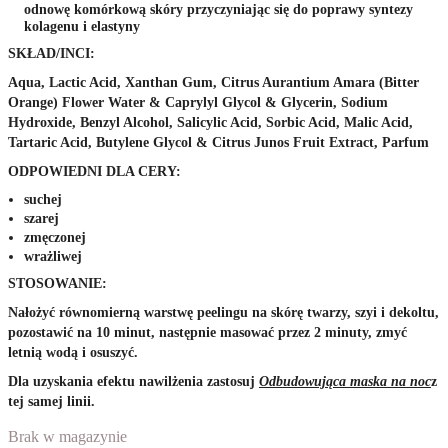
odnowę komórkową skóry przyczyniając się do poprawy syntezy
kolagenu i elastyny
SKŁAD/INCI:
Aqua, Lactic Acid, Xanthan Gum, Citrus Aurantium Amara (Bitter
Orange) Flower Water & Caprylyl Glycol & Glycerin, Sodium
Hydroxide, Benzyl Alcohol, Salicylic Acid, Sorbic Acid, Malic Acid,
Tartaric Acid, Butylene Glycol & Citrus Junos Fruit Extract, Parfum
ODPOWIEDNI DLA CERY:
suchej
szarej
zmęczonej
wrażliwej
STOSOWANIE:
Nałożyć równomierną warstwę peelingu na skórę twarzy, szyi i dekoltu,
pozostawić na 10 minut, następnie masować przez 2 minuty, zmyć
letnią wodą i osuszyć.
Dla uzyskania efektu nawilżenia zastosuj
Odbudowująca maska na noc
z
tej samej linii.
Brak w magazynie