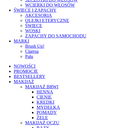
WCIERKI DO WŁOSÓW
ŚWIECE I ZAPACHY
AKCESORIA
OLEJKI ETERYCZNE
ŚWIECE
WOSKI
ZAPACHY DO SAMOCHODU
MARKI
Brush Up!
Claresa
Palu
NOWOŚCI
PROMOCJE
BESTSELLERY
MAKIJAŻ
MAKIJAŻ BRWI
HENNA
CIENIE
KREDKI
MYDEŁKA
POMADY
ŻELE
MAKIJAŻ OCZU
BAZY