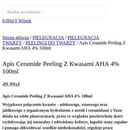
0.00
zł
0
Wózek
Strona główna
/
PIELĘGNACJA
/
PIELĘGNACJA
TWARZY
/
PEELINGI DO TWARZY
/ Apis Ceramide Peeling Z
Kwasami AHA 4% 100ml
Apis Ceramide Peeling Z Kwasami AHA 4%
100ml
49.99
zł
Apis Ceramide Peeling Z Kwasami AHA 4% 100ml
Wyjątkowe połączenie kwasów - mlekowego, winowego oraz
jabłkowego z organicznym hydrolatem z neroli i ceramidami z Yuzu
działa na wielu płaszczyznach, przez co wygładza powierzchnię skóry
wydobywając jej naturalny i odświeżony koloryt, łagodzi stany zapalne
i pomaga zlikwidować wszelkie niedoskonałości, reguluje pracę