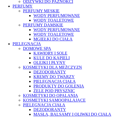
ODŻYWKI DO PAZNOKCI
PERFUMY
PERFUMY MĘSKIE
WODY PERFUMOWANE
WODY TOALETOWE
PERFUMY DAMSKIE
WODY PERFUMOWANE
WODY TOALETOWE
MGIEŁKI DO CIAŁA
PIELĘGNACJA
DOMOWE SPA
KAWIORY I SOLE
KULE DO KĄPIELI
OLEJKI I PŁYNY
KOSMETYKI DLA MĘŻCZYZN
DEZODORANTY
KREMY DO TWARZY
PIELĘGNACJA CIAŁA
PRODUKTY DO GOLENIA
ŻELE POD PRYSZNIC
KOSMETYKI DO OPALANIA
KOSMETYKI SAMOOPALAJĄCE
PIELĘGNACJA CIAŁA
DEZODORANTY
MASŁA, BALSAMY I OLIWKI DO CIAŁA