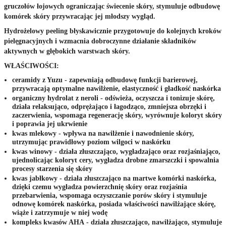
gruczołów łojowych ograniczając świecenie skóry, stymuluje odbudowę
komórek skóry przywracając jej młodszy wygląd.
Hydrożelowy peeling błyskawicznie przygotowuje do kolejnych kroków
pielęgnacyjnych i wzmacnia dobroczynne działanie składników
aktywnych w głębokich warstwach skóry.
WŁAŚCIWOŚCI:
ceramidy z Yuzu - zapewniają odbudowę funkcji barierowej,
przywracają optymalne nawilżenie, elastyczność i gładkość naskórka
organiczny hydrolat z neroli - odświeża, oczyszcza i tonizuje skórę,
działa relaksująco, odprężająco i łagodząco, zmniejsza obrzęki i
zaczerwienia, wspomaga regenerację skóry, wyrównuje koloryt skóry
i poprawia jej ukrwienie
kwas mlekowy - wpływa na nawilżenie i nawodnienie skóry,
utrzymując prawidłowy poziom wilgoci w naskórku
kwas winowy - działa złuszczająco, wygładzająco oraz rozjaśniająco,
ujednolicając koloryt cery, wygładza drobne zmarszczki i spowalnia
procesy starzenia się skóry
kwas jabłkowy - działa złuszczająco na martwe komórki naskórka,
dzięki czemu wygładza powierzchnię skóry oraz rozjaśnia
przebarwienia, wspomaga oczyszczanie porów skóry i stymuluje
odnowę komórek naskórka, posiada właściwości nawilżające skórę,
wiąże i zatrzymuje w niej wodę
kompleks kwasów AHA - działa złuszczająco, nawilżająco, stymuluje