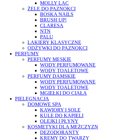
MOLLY LAC
ŻELE DO PAZNOKCI
BOSKA NAILS
BRUSH UP!
CLARESA
NTN
PALU
LAKIERY KLASYCZNE
ODŻYWKI DO PAZNOKCI
PERFUMY
PERFUMY MĘSKIE
WODY PERFUMOWANE
WODY TOALETOWE
PERFUMY DAMSKIE
WODY PERFUMOWANE
WODY TOALETOWE
MGIEŁKI DO CIAŁA
PIELĘGNACJA
DOMOWE SPA
KAWIORY I SOLE
KULE DO KĄPIELI
OLEJKI I PŁYNY
KOSMETYKI DLA MĘŻCZYZN
DEZODORANTY
KREMY DO TWARZY