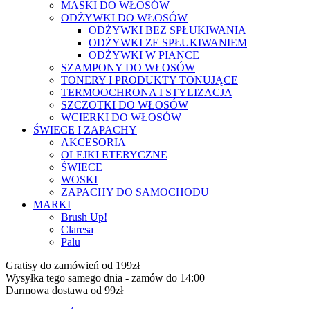
MASKI DO WŁOSÓW
ODŻYWKI DO WŁOSÓW
ODŻYWKI BEZ SPŁUKIWANIA
ODŻYWKI ZE SPŁUKIWANIEM
ODŻYWKI W PIANCE
SZAMPONY DO WŁOSÓW
TONERY I PRODUKTY TONUJĄCE
TERMOOCHRONA I STYLIZACJA
SZCZOTKI DO WŁOSÓW
WCIERKI DO WŁOSÓW
ŚWIECE I ZAPACHY
AKCESORIA
OLEJKI ETERYCZNE
ŚWIECE
WOSKI
ZAPACHY DO SAMOCHODU
MARKI
Brush Up!
Claresa
Palu
Gratisy do zamówień od 199zł
Wysyłka tego samego dnia - zamów do 14:00
Darmowa dostawa od 99zł