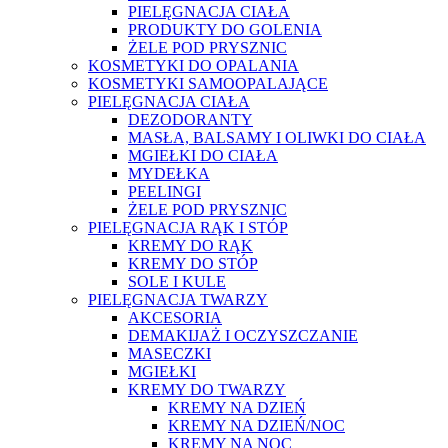
PIELĘGNACJA CIAŁA
PRODUKTY DO GOLENIA
ŻELE POD PRYSZNIC
KOSMETYKI DO OPALANIA
KOSMETYKI SAMOOPALAJĄCE
PIELĘGNACJA CIAŁA
DEZODORANTY
MASŁA, BALSAMY I OLIWKI DO CIAŁA
MGIEŁKI DO CIAŁA
MYDEŁKA
PEELINGI
ŻELE POD PRYSZNIC
PIELĘGNACJA RĄK I STÓP
KREMY DO RĄK
KREMY DO STÓP
SOLE I KULE
PIELĘGNACJA TWARZY
AKCESORIA
DEMAKIJAŻ I OCZYSZCZANIE
MASECZKI
MGIEŁKI
KREMY DO TWARZY
KREMY NA DZIEŃ
KREMY NA DZIEŃ/NOC
KREMY NA NOC