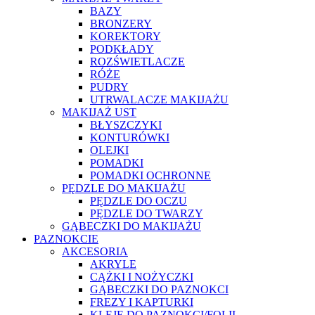
BAZY
BRONZERY
KOREKTORY
PODKŁADY
ROZŚWIETLACZE
RÓŻE
PUDRY
UTRWALACZE MAKIJAŻU
MAKIJAŻ UST
BŁYSZCZYKI
KONTURÓWKI
OLEJKI
POMADKI
POMADKI OCHRONNE
PĘDZLE DO MAKIJAŻU
PĘDZLE DO OCZU
PĘDZLE DO TWARZY
GĄBECZKI DO MAKIJAŻU
PAZNOKCIE
AKCESORIA
AKRYLE
CĄŻKI I NOŻYCZKI
GĄBECZKI DO PAZNOKCI
FREZY I KAPTURKI
KLEJE DO PAZNOKCI/FOLII