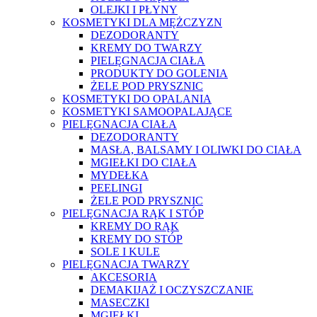
OLEJKI I PŁYNY
KOSMETYKI DLA MĘŻCZYZN
DEZODORANTY
KREMY DO TWARZY
PIELĘGNACJA CIAŁA
PRODUKTY DO GOLENIA
ŻELE POD PRYSZNIC
KOSMETYKI DO OPALANIA
KOSMETYKI SAMOOPALAJĄCE
PIELĘGNACJA CIAŁA
DEZODORANTY
MASŁA, BALSAMY I OLIWKI DO CIAŁA
MGIEŁKI DO CIAŁA
MYDEŁKA
PEELINGI
ŻELE POD PRYSZNIC
PIELĘGNACJA RĄK I STÓP
KREMY DO RĄK
KREMY DO STÓP
SOLE I KULE
PIELĘGNACJA TWARZY
AKCESORIA
DEMAKIJAŻ I OCZYSZCZANIE
MASECZKI
MGIEŁKI