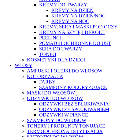
KREMY DO TWARZY
KREMY NA DZIEŃ
KREMY NA DZIEŃ/NOC
KREMY NA NOC
KREMY, SERA I MASKI POD OCZY
KREMY NA SZYJĘ I DEKOLT
PEELINGI
POMADKI OCHRONNE DO UST
SERA DO TWARZY
TONIKI
KOSMETYKI DLA DZIECI
WŁOSY
AMPUŁKI I OLEJKI DO WŁOSÓW
KOLORYZACJA
FARBY
SZAMPONY KOLORYZUJĄCE
MASKI DO WŁOSÓW
ODŻYWKI DO WŁOSÓW
ODŻYWKI BEZ SPŁUKIWANIA
ODŻYWKI ZE SPŁUKIWANIEM
ODŻYWKI W PIANCE
SZAMPONY DO WŁOSÓW
TONERY I PRODUKTY TONUJĄCE
TERMOOCHRONA I STYLIZACJA
SZCZOTKI DO WŁOSÓW