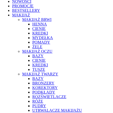
NOWOŚCI
PROMOCJE
BESTSELLERY
MAKIJAŻ
MAKIJAŻ BRWI
HENNA
CIENIE
KREDKI
MYDEŁKA
POMADY
ŻELE
MAKIJAŻ OCZU
BAZY
CIENIE
KREDKI
TUSZE
MAKIJAŻ TWARZY
BAZY
BRONZERY
KOREKTORY
PODKŁADY
ROZŚWIETLACZE
RÓŻE
PUDRY
UTRWALACZE MAKIJAŻU