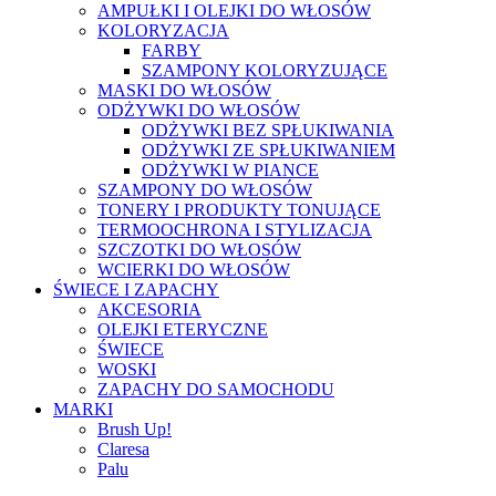
AMPUŁKI I OLEJKI DO WŁOSÓW
KOLORYZACJA
FARBY
SZAMPONY KOLORYZUJĄCE
MASKI DO WŁOSÓW
ODŻYWKI DO WŁOSÓW
ODŻYWKI BEZ SPŁUKIWANIA
ODŻYWKI ZE SPŁUKIWANIEM
ODŻYWKI W PIANCE
SZAMPONY DO WŁOSÓW
TONERY I PRODUKTY TONUJĄCE
TERMOOCHRONA I STYLIZACJA
SZCZOTKI DO WŁOSÓW
WCIERKI DO WŁOSÓW
ŚWIECE I ZAPACHY
AKCESORIA
OLEJKI ETERYCZNE
ŚWIECE
WOSKI
ZAPACHY DO SAMOCHODU
MARKI
Brush Up!
Claresa
Palu