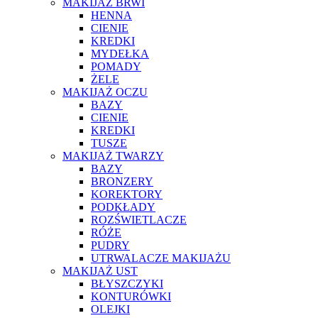
MAKIJAŻ BRWI
HENNA
CIENIE
KREDKI
MYDEŁKA
POMADY
ŻELE
MAKIJAŻ OCZU
BAZY
CIENIE
KREDKI
TUSZE
MAKIJAŻ TWARZY
BAZY
BRONZERY
KOREKTORY
PODKŁADY
ROZŚWIETLACZE
RÓŻE
PUDRY
UTRWALACZE MAKIJAŻU
MAKIJAŻ UST
BŁYSZCZYKI
KONTURÓWKI
OLEJKI