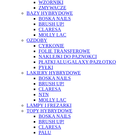
WZORNIKI
ZMYWACZE
BAZY HYBRYDOWE
BOSKA NAILS
BRUSH UP!
CLARESA
MOLLY LAC
OZDOBY
CYRKONIE
FOLIE TRANSFEROWE
NAKLEJKI DO PAZNOKCI
PŁATKI ALU/GALAXY/PAZŁOTKO
PYŁKI
LAKIERY HYBRYDOWE
BOSKA NAILS
BRUSH UP!
CLARESA
NTN
MOLLY LAC
LAMPY I FREZARKI
TOPY HYBRYDOWE
BOSKA NAILS
BRUSH UP!
CLARESA
PALU