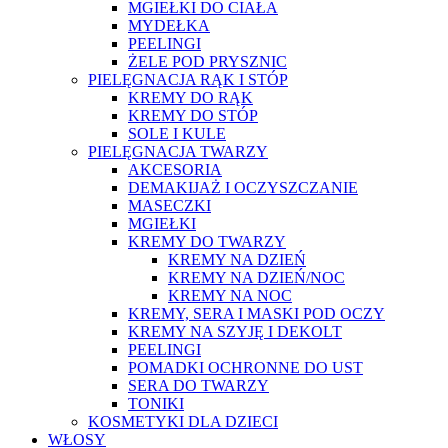
MGIEŁKI DO CIAŁA
MYDEŁKA
PEELINGI
ŻELE POD PRYSZNIC
PIELĘGNACJA RĄK I STÓP
KREMY DO RĄK
KREMY DO STÓP
SOLE I KULE
PIELĘGNACJA TWARZY
AKCESORIA
DEMAKIJAŻ I OCZYSZCZANIE
MASECZKI
MGIEŁKI
KREMY DO TWARZY
KREMY NA DZIEŃ
KREMY NA DZIEŃ/NOC
KREMY NA NOC
KREMY, SERA I MASKI POD OCZY
KREMY NA SZYJĘ I DEKOLT
PEELINGI
POMADKI OCHRONNE DO UST
SERA DO TWARZY
TONIKI
KOSMETYKI DLA DZIECI
WŁOSY