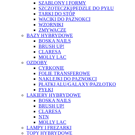
SZABLONY I FORMY
SZCZOTECZKI/PĘDZLE DO PYŁU
TARKI DO STÓP
WACIKI DO PAZNOKCI
WZORNIKI
ZMYWACZE
BAZY HYBRYDOWE
BOSKA NAILS
BRUSH UP!
CLARESA
MOLLY LAC
OZDOBY
CYRKONIE
FOLIE TRANSFEROWE
NAKLEJKI DO PAZNOKCI
PŁATKI ALU/GALAXY/PAZŁOTKO
PYŁKI
LAKIERY HYBRYDOWE
BOSKA NAILS
BRUSH UP!
CLARESA
NTN
MOLLY LAC
LAMPY I FREZARKI
TOPY HYBRYDOWE