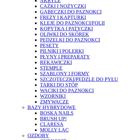
AKRYLE
CĄŻKI I NOŻYCZKI
GĄBECZKI DO PAZNOKCI
FREZY I KAPTURKI
KLEJE DO PAZNOKCI/FOLII
KOPYTKA I PATYCZKI
OLIWKI DO SKÓREK
PĘDZELKI DO PAZNOKCI
PĘSETY
PILNIKI I POLERKI
PŁYNY I PREPARATY
RĘKAWICZKI
STEMPLE
SZABLONY I FORMY
SZCZOTECZKI/PĘDZLE DO PYŁU
TARKI DO STÓP
WACIKI DO PAZNOKCI
WZORNIKI
ZMYWACZE
BAZY HYBRYDOWE
BOSKA NAILS
BRUSH UP!
CLARESA
MOLLY LAC
OZDOBY