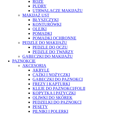
RÓŻE
PUDRY
UTRWALACZE MAKIJAŻU
MAKIJAŻ UST
BŁYSZCZYKI
KONTURÓWKI
OLEJKI
POMADKI
POMADKI OCHRONNE
PĘDZLE DO MAKIJAŻU
PĘDZLE DO OCZU
PĘDZLE DO TWARZY
GĄBECZKI DO MAKIJAŻU
PAZNOKCIE
AKCESORIA
AKRYLE
CĄŻKI I NOŻYCZKI
GĄBECZKI DO PAZNOKCI
FREZY I KAPTURKI
KLEJE DO PAZNOKCI/FOLII
KOPYTKA I PATYCZKI
OLIWKI DO SKÓREK
PĘDZELKI DO PAZNOKCI
PĘSETY
PILNIKI I POLERKI