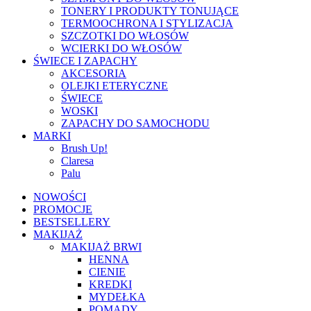
TONERY I PRODUKTY TONUJĄCE
TERMOOCHRONA I STYLIZACJA
SZCZOTKI DO WŁOSÓW
WCIERKI DO WŁOSÓW
ŚWIECE I ZAPACHY
AKCESORIA
OLEJKI ETERYCZNE
ŚWIECE
WOSKI
ZAPACHY DO SAMOCHODU
MARKI
Brush Up!
Claresa
Palu
NOWOŚCI
PROMOCJE
BESTSELLERY
MAKIJAŻ
MAKIJAŻ BRWI
HENNA
CIENIE
KREDKI
MYDEŁKA
POMADY