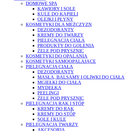
DOMOWE SPA
KAWIORY I SOLE
KULE DO KĄPIELI
OLEJKI I PŁYNY
KOSMETYKI DLA MĘŻCZYZN
DEZODORANTY
KREMY DO TWARZY
PIELĘGNACJA CIAŁA
PRODUKTY DO GOLENIA
ŻELE POD PRYSZNIC
KOSMETYKI DO OPALANIA
KOSMETYKI SAMOOPALAJĄCE
PIELĘGNACJA CIAŁA
DEZODORANTY
MASŁA, BALSAMY I OLIWKI DO CIAŁA
MGIEŁKI DO CIAŁA
MYDEŁKA
PEELINGI
ŻELE POD PRYSZNIC
PIELĘGNACJA RĄK I STÓP
KREMY DO RĄK
KREMY DO STÓP
SOLE I KULE
PIELĘGNACJA TWARZY
AKCESORIA