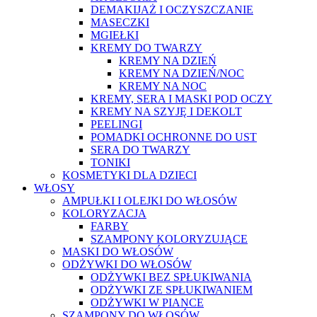
DEMAKIJAŻ I OCZYSZCZANIE
MASECZKI
MGIEŁKI
KREMY DO TWARZY
KREMY NA DZIEŃ
KREMY NA DZIEŃ/NOC
KREMY NA NOC
KREMY, SERA I MASKI POD OCZY
KREMY NA SZYJĘ I DEKOLT
PEELINGI
POMADKI OCHRONNE DO UST
SERA DO TWARZY
TONIKI
KOSMETYKI DLA DZIECI
WŁOSY
AMPUŁKI I OLEJKI DO WŁOSÓW
KOLORYZACJA
FARBY
SZAMPONY KOLORYZUJĄCE
MASKI DO WŁOSÓW
ODŻYWKI DO WŁOSÓW
ODŻYWKI BEZ SPŁUKIWANIA
ODŻYWKI ZE SPŁUKIWANIEM
ODŻYWKI W PIANCE
SZAMPONY DO WŁOSÓW