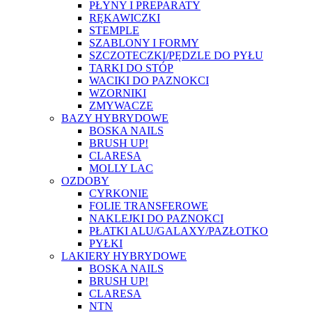
PŁYNY I PREPARATY
RĘKAWICZKI
STEMPLE
SZABLONY I FORMY
SZCZOTECZKI/PĘDZLE DO PYŁU
TARKI DO STÓP
WACIKI DO PAZNOKCI
WZORNIKI
ZMYWACZE
BAZY HYBRYDOWE
BOSKA NAILS
BRUSH UP!
CLARESA
MOLLY LAC
OZDOBY
CYRKONIE
FOLIE TRANSFEROWE
NAKLEJKI DO PAZNOKCI
PŁATKI ALU/GALAXY/PAZŁOTKO
PYŁKI
LAKIERY HYBRYDOWE
BOSKA NAILS
BRUSH UP!
CLARESA
NTN