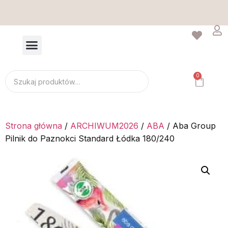
Wysyłka tego samego dnia - zamów do 14:00
D
0
Strona główna
/
ARCHIWUM2026
/
ABA
/ Aba Group
Pilnik do Paznokci Standard Łódka 180/240