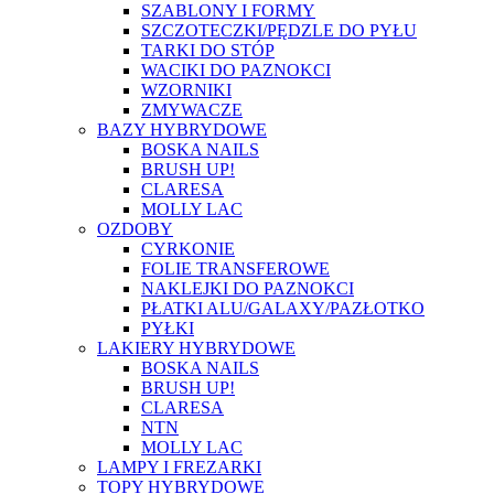
SZABLONY I FORMY
SZCZOTECZKI/PĘDZLE DO PYŁU
TARKI DO STÓP
WACIKI DO PAZNOKCI
WZORNIKI
ZMYWACZE
BAZY HYBRYDOWE
BOSKA NAILS
BRUSH UP!
CLARESA
MOLLY LAC
OZDOBY
CYRKONIE
FOLIE TRANSFEROWE
NAKLEJKI DO PAZNOKCI
PŁATKI ALU/GALAXY/PAZŁOTKO
PYŁKI
LAKIERY HYBRYDOWE
BOSKA NAILS
BRUSH UP!
CLARESA
NTN
MOLLY LAC
LAMPY I FREZARKI
TOPY HYBRYDOWE