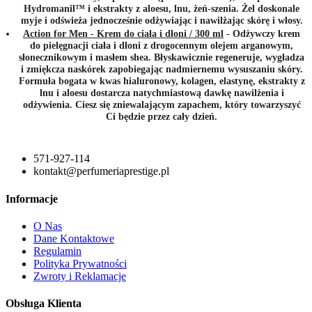
Hydromanil™ i ekstrakty z aloesu, lnu, żeń-szenia. Żel doskonale
myje i odświeża jednocześnie odżywiając i nawilżając skórę i włosy.
Action for Men - Krem do ciała i dłoni / 300 ml
- Odżywczy krem
do pielęgnacji ciała i dłoni z drogocennym olejem arganowym,
słonecznikowym i masłem shea. Błyskawicznie regeneruje, wygładza
i zmiękcza naskórek zapobiegając nadmiernemu wysuszaniu skóry.
Formuła bogata w kwas hialuronowy, kolagen, elastynę, ekstrakty z
lnu i aloesu dostarcza natychmiastową dawkę nawilżenia i
odżywienia. Ciesz się zniewalającym zapachem, który towarzyszyć
Ci będzie przez cały dzień.
571-927-114
kontakt@perfumeriaprestige.pl
Informacje
O Nas
Dane Kontaktowe
Regulamin
Polityka Prywatności
Zwroty i Reklamacje
Obsługa Klienta