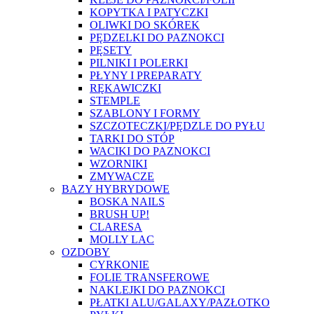
KOPYTKA I PATYCZKI
OLIWKI DO SKÓREK
PĘDZELKI DO PAZNOKCI
PĘSETY
PILNIKI I POLERKI
PŁYNY I PREPARATY
RĘKAWICZKI
STEMPLE
SZABLONY I FORMY
SZCZOTECZKI/PĘDZLE DO PYŁU
TARKI DO STÓP
WACIKI DO PAZNOKCI
WZORNIKI
ZMYWACZE
BAZY HYBRYDOWE
BOSKA NAILS
BRUSH UP!
CLARESA
MOLLY LAC
OZDOBY
CYRKONIE
FOLIE TRANSFEROWE
NAKLEJKI DO PAZNOKCI
PŁATKI ALU/GALAXY/PAZŁOTKO