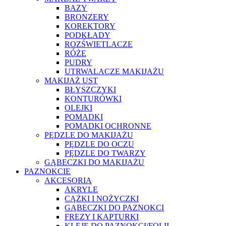
BAZY
BRONZERY
KOREKTORY
PODKŁADY
ROZŚWIETLACZE
RÓŻE
PUDRY
UTRWALACZE MAKIJAŻU
MAKIJAŻ UST
BŁYSZCZYKI
KONTURÓWKI
OLEJKI
POMADKI
POMADKI OCHRONNE
PĘDZLE DO MAKIJAŻU
PĘDZLE DO OCZU
PĘDZLE DO TWARZY
GĄBECZKI DO MAKIJAŻU
PAZNOKCIE
AKCESORIA
AKRYLE
CĄŻKI I NOŻYCZKI
GĄBECZKI DO PAZNOKCI
FREZY I KAPTURKI
KLEJE DO PAZNOKCI/FOLII