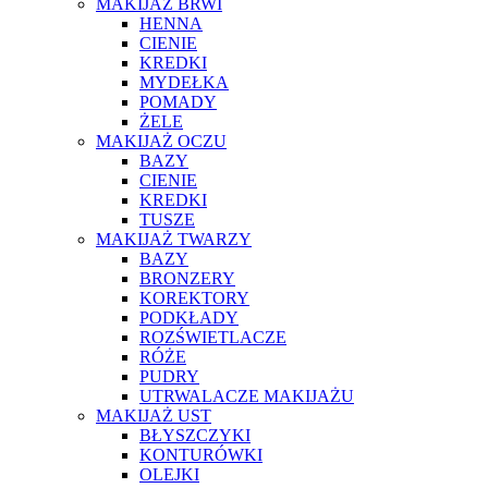
MAKIJAŻ BRWI
HENNA
CIENIE
KREDKI
MYDEŁKA
POMADY
ŻELE
MAKIJAŻ OCZU
BAZY
CIENIE
KREDKI
TUSZE
MAKIJAŻ TWARZY
BAZY
BRONZERY
KOREKTORY
PODKŁADY
ROZŚWIETLACZE
RÓŻE
PUDRY
UTRWALACZE MAKIJAŻU
MAKIJAŻ UST
BŁYSZCZYKI
KONTURÓWKI
OLEJKI