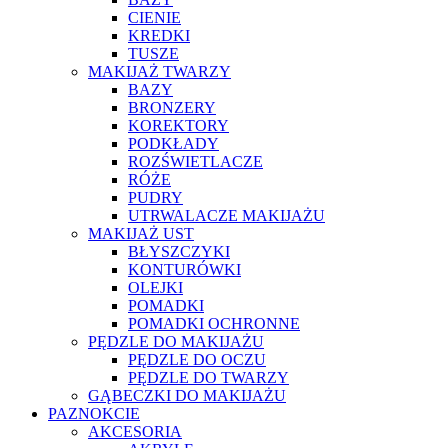
CIENIE
KREDKI
TUSZE
MAKIJAŻ TWARZY
BAZY
BRONZERY
KOREKTORY
PODKŁADY
ROZŚWIETLACZE
RÓŻE
PUDRY
UTRWALACZE MAKIJAŻU
MAKIJAŻ UST
BŁYSZCZYKI
KONTURÓWKI
OLEJKI
POMADKI
POMADKI OCHRONNE
PĘDZLE DO MAKIJAŻU
PĘDZLE DO OCZU
PĘDZLE DO TWARZY
GĄBECZKI DO MAKIJAŻU
PAZNOKCIE
AKCESORIA