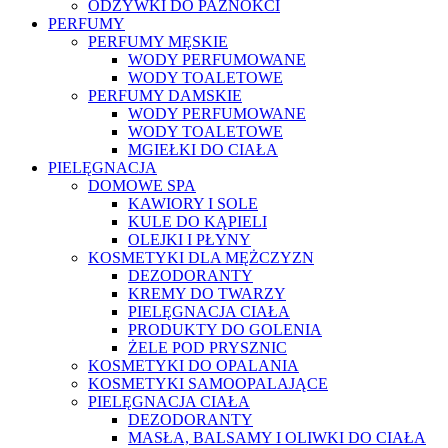
ODŻYWKI DO PAZNOKCI
PERFUMY
PERFUMY MĘSKIE
WODY PERFUMOWANE
WODY TOALETOWE
PERFUMY DAMSKIE
WODY PERFUMOWANE
WODY TOALETOWE
MGIEŁKI DO CIAŁA
PIELĘGNACJA
DOMOWE SPA
KAWIORY I SOLE
KULE DO KĄPIELI
OLEJKI I PŁYNY
KOSMETYKI DLA MĘŻCZYZN
DEZODORANTY
KREMY DO TWARZY
PIELĘGNACJA CIAŁA
PRODUKTY DO GOLENIA
ŻELE POD PRYSZNIC
KOSMETYKI DO OPALANIA
KOSMETYKI SAMOOPALAJĄCE
PIELĘGNACJA CIAŁA
DEZODORANTY
MASŁA, BALSAMY I OLIWKI DO CIAŁA