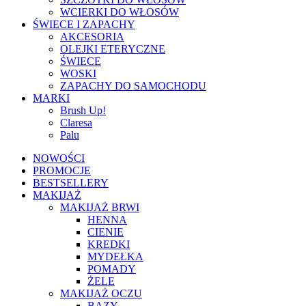
WCIERKI DO WŁOSÓW
ŚWIECE I ZAPACHY
AKCESORIA
OLEJKI ETERYCZNE
ŚWIECE
WOSKI
ZAPACHY DO SAMOCHODU
MARKI
Brush Up!
Claresa
Palu
NOWOŚCI
PROMOCJE
BESTSELLERY
MAKIJAŻ
MAKIJAŻ BRWI
HENNA
CIENIE
KREDKI
MYDEŁKA
POMADY
ŻELE
MAKIJAŻ OCZU
BAZY