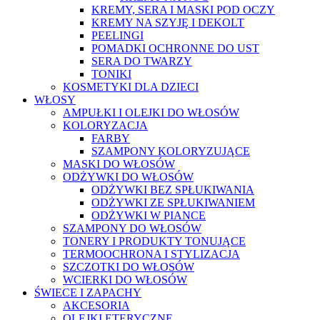
KREMY, SERA I MASKI POD OCZY
KREMY NA SZYJĘ I DEKOLT
PEELINGI
POMADKI OCHRONNE DO UST
SERA DO TWARZY
TONIKI
KOSMETYKI DLA DZIECI
WŁOSY
AMPUŁKI I OLEJKI DO WŁOSÓW
KOLORYZACJA
FARBY
SZAMPONY KOLORYZUJĄCE
MASKI DO WŁOSÓW
ODŻYWKI DO WŁOSÓW
ODŻYWKI BEZ SPŁUKIWANIA
ODŻYWKI ZE SPŁUKIWANIEM
ODŻYWKI W PIANCE
SZAMPONY DO WŁOSÓW
TONERY I PRODUKTY TONUJĄCE
TERMOOCHRONA I STYLIZACJA
SZCZOTKI DO WŁOSÓW
WCIERKI DO WŁOSÓW
ŚWIECE I ZAPACHY
AKCESORIA
OLEJKI ETERYCZNE