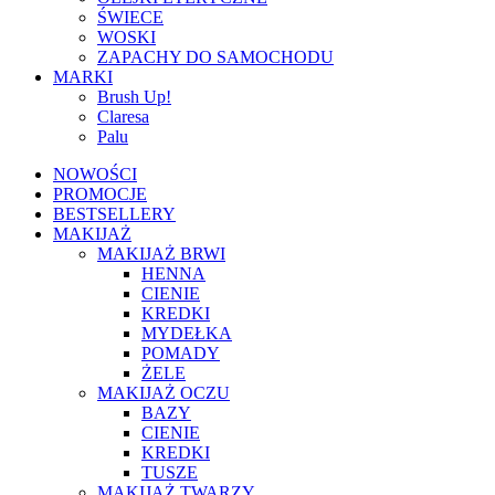
ŚWIECE
WOSKI
ZAPACHY DO SAMOCHODU
MARKI
Brush Up!
Claresa
Palu
NOWOŚCI
PROMOCJE
BESTSELLERY
MAKIJAŻ
MAKIJAŻ BRWI
HENNA
CIENIE
KREDKI
MYDEŁKA
POMADY
ŻELE
MAKIJAŻ OCZU
BAZY
CIENIE
KREDKI
TUSZE
MAKIJAŻ TWARZY