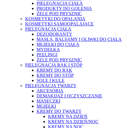
PIELĘGNACJA CIAŁA
PRODUKTY DO GOLENIA
ŻELE POD PRYSZNIC
KOSMETYKI DO OPALANIA
KOSMETYKI SAMOOPALAJĄCE
PIELĘGNACJA CIAŁA
DEZODORANTY
MASŁA, BALSAMY I OLIWKI DO CIAŁA
MGIEŁKI DO CIAŁA
MYDEŁKA
PEELINGI
ŻELE POD PRYSZNIC
PIELĘGNACJA RĄK I STÓP
KREMY DO RĄK
KREMY DO STÓP
SOLE I KULE
PIELĘGNACJA TWARZY
AKCESORIA
DEMAKIJAŻ I OCZYSZCZANIE
MASECZKI
MGIEŁKI
KREMY DO TWARZY
KREMY NA DZIEŃ
KREMY NA DZIEŃ/NOC
KREMY NA NOC