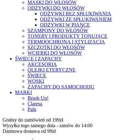
MASKI DO WŁOSÓW
ODŻYWKI DO WŁOSÓW
ODŻYWKI BEZ SPŁUKIWANIA
ODŻYWKI ZE SPŁUKIWANIEM
ODŻYWKI W PIANCE
SZAMPONY DO WŁOSÓW
TONERY I PRODUKTY TONUJĄCE
TERMOOCHRONA I STYLIZACJA
SZCZOTKI DO WŁOSÓW
WCIERKI DO WŁOSÓW
ŚWIECE I ZAPACHY
AKCESORIA
OLEJKI ETERYCZNE
ŚWIECE
WOSKI
ZAPACHY DO SAMOCHODU
MARKI
Brush Up!
Claresa
Palu
Gratisy do zamówień od 199zł
Wysyłka tego samego dnia - zamów do 14:00
Darmowa dostawa od 99zł