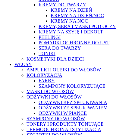
KREMY DO TWARZY
KREMY NA DZIEŃ
KREMY NA DZIEŃ/NOC
KREMY NA NOC
KREMY, SERA I MASKI POD OCZY
KREMY NA SZYJĘ I DEKOLT
PEELINGI
POMADKI OCHRONNE DO UST
SERA DO TWARZY
TONIKI
KOSMETYKI DLA DZIECI
WŁOSY
AMPUŁKI I OLEJKI DO WŁOSÓW
KOLORYZACJA
FARBY
SZAMPONY KOLORYZUJĄCE
MASKI DO WŁOSÓW
ODŻYWKI DO WŁOSÓW
ODŻYWKI BEZ SPŁUKIWANIA
ODŻYWKI ZE SPŁUKIWANIEM
ODŻYWKI W PIANCE
SZAMPONY DO WŁOSÓW
TONERY I PRODUKTY TONUJĄCE
TERMOOCHRONA I STYLIZACJA
SZCZOTKI DO WŁOSÓW