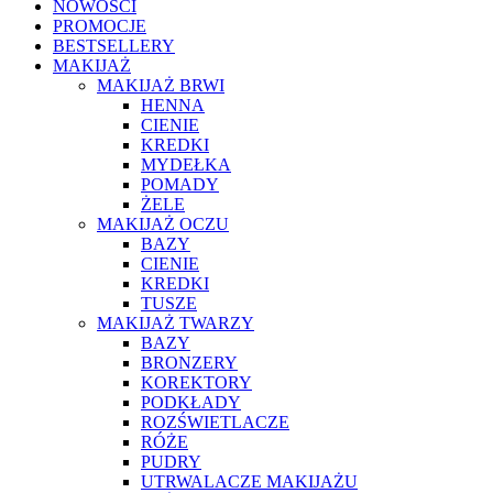
NOWOŚCI
PROMOCJE
BESTSELLERY
MAKIJAŻ
MAKIJAŻ BRWI
HENNA
CIENIE
KREDKI
MYDEŁKA
POMADY
ŻELE
MAKIJAŻ OCZU
BAZY
CIENIE
KREDKI
TUSZE
MAKIJAŻ TWARZY
BAZY
BRONZERY
KOREKTORY
PODKŁADY
ROZŚWIETLACZE
RÓŻE
PUDRY
UTRWALACZE MAKIJAŻU