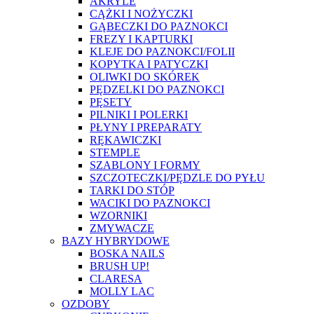
AKRYLE
CĄŻKI I NOŻYCZKI
GĄBECZKI DO PAZNOKCI
FREZY I KAPTURKI
KLEJE DO PAZNOKCI/FOLII
KOPYTKA I PATYCZKI
OLIWKI DO SKÓREK
PĘDZELKI DO PAZNOKCI
PĘSETY
PILNIKI I POLERKI
PŁYNY I PREPARATY
RĘKAWICZKI
STEMPLE
SZABLONY I FORMY
SZCZOTECZKI/PĘDZLE DO PYŁU
TARKI DO STÓP
WACIKI DO PAZNOKCI
WZORNIKI
ZMYWACZE
BAZY HYBRYDOWE
BOSKA NAILS
BRUSH UP!
CLARESA
MOLLY LAC
OZDOBY