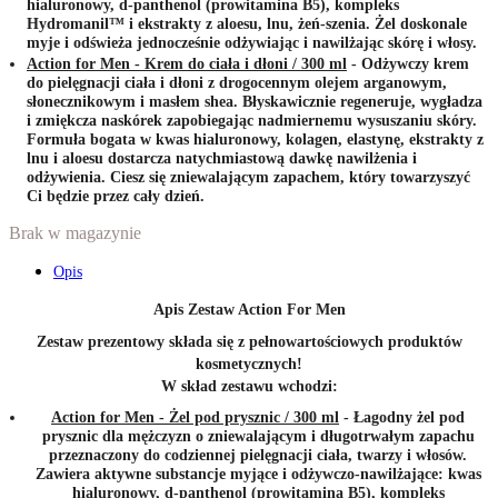
hialuronowy, d-panthenol (prowitamina B5), kompleks
Hydromanil™ i ekstrakty z aloesu, lnu, żeń-szenia. Żel doskonale
myje i odświeża jednocześnie odżywiając i nawilżając skórę i włosy.
Action for Men - Krem do ciała i dłoni / 300 ml
- Odżywczy krem
do pielęgnacji ciała i dłoni z drogocennym olejem arganowym,
słonecznikowym i masłem shea. Błyskawicznie regeneruje, wygładza
i zmiękcza naskórek zapobiegając nadmiernemu wysuszaniu skóry.
Formuła bogata w kwas hialuronowy, kolagen, elastynę, ekstrakty z
lnu i aloesu dostarcza natychmiastową dawkę nawilżenia i
odżywienia. Ciesz się zniewalającym zapachem, który towarzyszyć
Ci będzie przez cały dzień.
Brak w magazynie
Opis
Apis Zestaw Action For Men
Zestaw prezentowy składa się z pełnowartościowych produktów
kosmetycznych!
W skład zestawu wchodzi:
Action for Men - Żel pod prysznic / 300 ml
- Łagodny żel pod
prysznic dla mężczyzn o zniewalającym i długotrwałym zapachu
przeznaczony do codziennej pielęgnacji ciała, twarzy i włosów.
Zawiera aktywne substancje myjące i odżywczo-nawilżające: kwas
hialuronowy, d-panthenol (prowitamina B5), kompleks