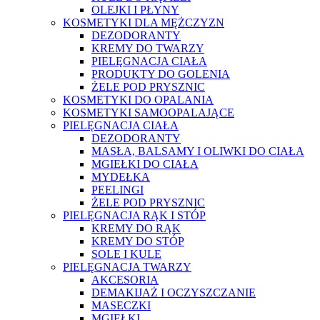
OLEJKI I PŁYNY
KOSMETYKI DLA MĘŻCZYZN
DEZODORANTY
KREMY DO TWARZY
PIELĘGNACJA CIAŁA
PRODUKTY DO GOLENIA
ŻELE POD PRYSZNIC
KOSMETYKI DO OPALANIA
KOSMETYKI SAMOOPALAJĄCE
PIELĘGNACJA CIAŁA
DEZODORANTY
MASŁA, BALSAMY I OLIWKI DO CIAŁA
MGIEŁKI DO CIAŁA
MYDEŁKA
PEELINGI
ŻELE POD PRYSZNIC
PIELĘGNACJA RĄK I STÓP
KREMY DO RĄK
KREMY DO STÓP
SOLE I KULE
PIELĘGNACJA TWARZY
AKCESORIA
DEMAKIJAŻ I OCZYSZCZANIE
MASECZKI
MGIEŁKI