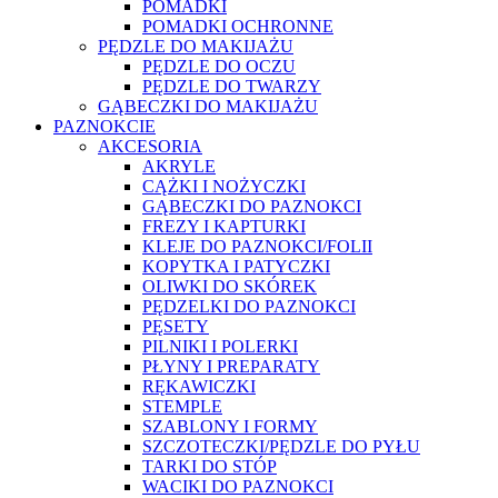
POMADKI
POMADKI OCHRONNE
PĘDZLE DO MAKIJAŻU
PĘDZLE DO OCZU
PĘDZLE DO TWARZY
GĄBECZKI DO MAKIJAŻU
PAZNOKCIE
AKCESORIA
AKRYLE
CĄŻKI I NOŻYCZKI
GĄBECZKI DO PAZNOKCI
FREZY I KAPTURKI
KLEJE DO PAZNOKCI/FOLII
KOPYTKA I PATYCZKI
OLIWKI DO SKÓREK
PĘDZELKI DO PAZNOKCI
PĘSETY
PILNIKI I POLERKI
PŁYNY I PREPARATY
RĘKAWICZKI
STEMPLE
SZABLONY I FORMY
SZCZOTECZKI/PĘDZLE DO PYŁU
TARKI DO STÓP
WACIKI DO PAZNOKCI