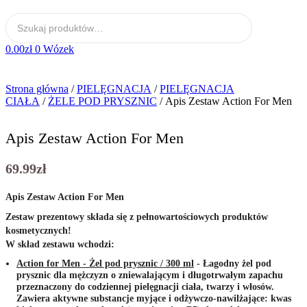
0.00
zł
0
Wózek
Strona główna
/
PIELĘGNACJA
/
PIELĘGNACJA
CIAŁA
/
ŻELE POD PRYSZNIC
/ Apis Zestaw Action For Men
Apis Zestaw Action For Men
69.99
zł
Apis Zestaw Action For Men
Zestaw prezentowy składa się z pełnowartościowych produktów
kosmetycznych!
W skład zestawu wchodzi:
Action for Men - Żel pod prysznic / 300 ml
- Łagodny żel pod
prysznic dla mężczyzn o zniewalającym i długotrwałym zapachu
przeznaczony do codziennej pielęgnacji ciała, twarzy i włosów.
Zawiera aktywne substancje myjące i odżywczo-nawilżające: kwas