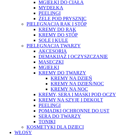
MGIEŁKI DO CIAŁA
MYDEŁKA
PEELINGI
ŻELE POD PRYSZNIC
PIELĘGNACJA RĄK I STÓP
KREMY DO RĄK
KREMY DO STÓP
SOLE I KULE
PIELĘGNACJA TWARZY
AKCESORIA
DEMAKIJAŻ I OCZYSZCZANIE
MASECZKI
MGIEŁKI
KREMY DO TWARZY
KREMY NA DZIEŃ
KREMY NA DZIEŃ/NOC
KREMY NA NOC
KREMY, SERA I MASKI POD OCZY
KREMY NA SZYJĘ I DEKOLT
PEELINGI
POMADKI OCHRONNE DO UST
SERA DO TWARZY
TONIKI
KOSMETYKI DLA DZIECI
WŁOSY