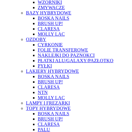
WZORNIKI
ZMYWACZE
BAZY HYBRYDOWE
BOSKA NAILS
BRUSH UP!
CLARESA
MOLLY LAC
OZDOBY
CYRKONIE
FOLIE TRANSFEROWE
NAKLEJKI DO PAZNOKCI
PŁATKI ALU/GALAXY/PAZŁOTKO
PYŁKI
LAKIERY HYBRYDOWE
BOSKA NAILS
BRUSH UP!
CLARESA
NTN
MOLLY LAC
LAMPY I FREZARKI
TOPY HYBRYDOWE
BOSKA NAILS
BRUSH UP!
CLARESA
PALU