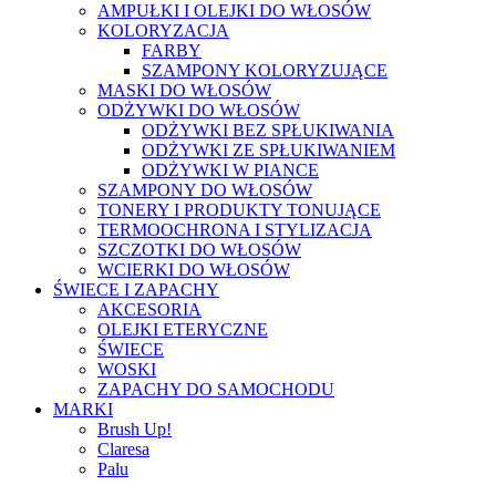
AMPUŁKI I OLEJKI DO WŁOSÓW
KOLORYZACJA
FARBY
SZAMPONY KOLORYZUJĄCE
MASKI DO WŁOSÓW
ODŻYWKI DO WŁOSÓW
ODŻYWKI BEZ SPŁUKIWANIA
ODŻYWKI ZE SPŁUKIWANIEM
ODŻYWKI W PIANCE
SZAMPONY DO WŁOSÓW
TONERY I PRODUKTY TONUJĄCE
TERMOOCHRONA I STYLIZACJA
SZCZOTKI DO WŁOSÓW
WCIERKI DO WŁOSÓW
ŚWIECE I ZAPACHY
AKCESORIA
OLEJKI ETERYCZNE
ŚWIECE
WOSKI
ZAPACHY DO SAMOCHODU
MARKI
Brush Up!
Claresa
Palu