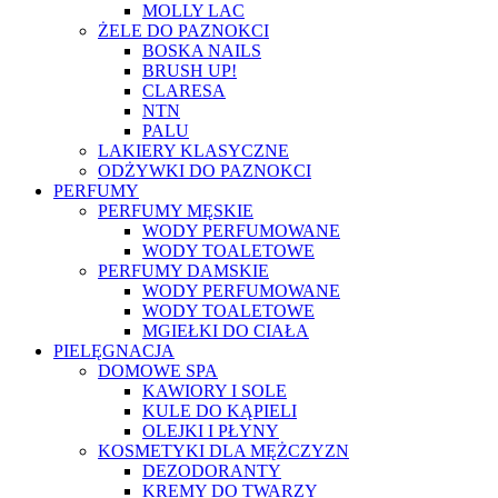
MOLLY LAC
ŻELE DO PAZNOKCI
BOSKA NAILS
BRUSH UP!
CLARESA
NTN
PALU
LAKIERY KLASYCZNE
ODŻYWKI DO PAZNOKCI
PERFUMY
PERFUMY MĘSKIE
WODY PERFUMOWANE
WODY TOALETOWE
PERFUMY DAMSKIE
WODY PERFUMOWANE
WODY TOALETOWE
MGIEŁKI DO CIAŁA
PIELĘGNACJA
DOMOWE SPA
KAWIORY I SOLE
KULE DO KĄPIELI
OLEJKI I PŁYNY
KOSMETYKI DLA MĘŻCZYZN
DEZODORANTY
KREMY DO TWARZY