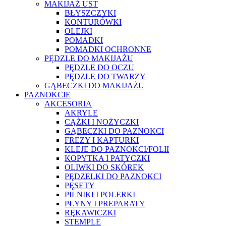
MAKIJAŻ UST
BŁYSZCZYKI
KONTURÓWKI
OLEJKI
POMADKI
POMADKI OCHRONNE
PĘDZLE DO MAKIJAŻU
PĘDZLE DO OCZU
PĘDZLE DO TWARZY
GĄBECZKI DO MAKIJAŻU
PAZNOKCIE
AKCESORIA
AKRYLE
CĄŻKI I NOŻYCZKI
GĄBECZKI DO PAZNOKCI
FREZY I KAPTURKI
KLEJE DO PAZNOKCI/FOLII
KOPYTKA I PATYCZKI
OLIWKI DO SKÓREK
PĘDZELKI DO PAZNOKCI
PĘSETY
PILNIKI I POLERKI
PŁYNY I PREPARATY
RĘKAWICZKI
STEMPLE