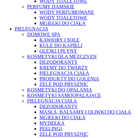
WODY TOALETOWE
PERFUMY DAMSKIE
WODY PERFUMOWANE
WODY TOALETOWE
MGIEŁKI DO CIAŁA
PIELĘGNACJA
DOMOWE SPA
KAWIORY I SOLE
KULE DO KĄPIELI
OLEJKI I PŁYNY
KOSMETYKI DLA MĘŻCZYZN
DEZODORANTY
KREMY DO TWARZY
PIELĘGNACJA CIAŁA
PRODUKTY DO GOLENIA
ŻELE POD PRYSZNIC
KOSMETYKI DO OPALANIA
KOSMETYKI SAMOOPALAJĄCE
PIELĘGNACJA CIAŁA
DEZODORANTY
MASŁA, BALSAMY I OLIWKI DO CIAŁA
MGIEŁKI DO CIAŁA
MYDEŁKA
PEELINGI
ŻELE POD PRYSZNIC