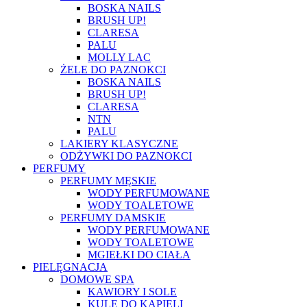
BOSKA NAILS
BRUSH UP!
CLARESA
PALU
MOLLY LAC
ŻELE DO PAZNOKCI
BOSKA NAILS
BRUSH UP!
CLARESA
NTN
PALU
LAKIERY KLASYCZNE
ODŻYWKI DO PAZNOKCI
PERFUMY
PERFUMY MĘSKIE
WODY PERFUMOWANE
WODY TOALETOWE
PERFUMY DAMSKIE
WODY PERFUMOWANE
WODY TOALETOWE
MGIEŁKI DO CIAŁA
PIELĘGNACJA
DOMOWE SPA
KAWIORY I SOLE
KULE DO KĄPIELI