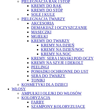
PIELĘGNACJA RĄK I STÓP
KREMY DO RĄK
KREMY DO STÓP
SOLE I KULE
PIELĘGNACJA TWARZY
AKCESORIA
DEMAKIJAŻ I OCZYSZCZANIE
MASECZKI
MGIEŁKI
KREMY DO TWARZY
KREMY NA DZIEŃ
KREMY NA DZIEŃ/NOC
KREMY NA NOC
KREMY, SERA I MASKI POD OCZY
KREMY NA SZYJĘ I DEKOLT
PEELINGI
POMADKI OCHRONNE DO UST
SERA DO TWARZY
TONIKI
KOSMETYKI DLA DZIECI
WŁOSY
AMPUŁKI I OLEJKI DO WŁOSÓW
KOLORYZACJA
FARBY
SZAMPONY KOLORYZUJĄCE