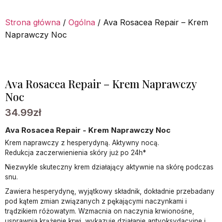
Strona główna
/
Ogólna
/ Ava Rosacea Repair – Krem
Naprawczy Noc
Ava Rosacea Repair – Krem Naprawczy
Noc
34.99
zł
Ava Rosacea Repair - Krem Naprawczy Noc
Krem naprawczy z hesperydyną. Aktywny nocą.
Redukcja zaczerwienienia skóry już po 24h*
Niezwykle skuteczny krem działający aktywnie na skórę podczas
snu.
Zawiera hesperydynę, wyjątkowy składnik, dokładnie przebadany
pod kątem zmian związanych z pękającymi naczynkami i
trądzikiem różowatym. Wzmacnia on naczynia krwionośne,
usprawnia krążenie krwi, wykazuje działanie antyoksydacyjne i