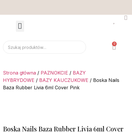
Wysyłka tego samego dnia - zamów do 14:00
D
0
Strona główna
/
PAZNOKCIE
/
BAZY
HYBRYDOWE
/
BAZY KAUCZUKOWE
/ Boska Nails
Baza Rubber Livia 6ml Cover Pink
Boska Nails Baza Rubber Livia 6ml Cover