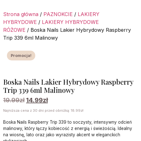
Strona główna
/
PAZNOKCIE
/
LAKIERY
HYBRYDOWE
/
LAKIERY HYBRYDOWE
RÓŻOWE
/ Boska Nails Lakier Hybrydowy Raspberry
Trip 339 6ml Malinowy
Promocja!
Boska Nails Lakier Hybrydowy Raspberry
Trip 339 6ml Malinowy
19.99
zł
14.99
zł
Najniższa cena z 30 dni przed obniżką:
18.99
zł
Boska Nails Raspberry Trip 339 to soczysty, intensywny odcień
malinowy, który łączy kobiecość z energią i świeżością. Idealny
na wiosnę, lato oraz jako wyrazisty akcent w eleganckich