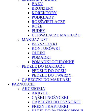
BAZY
BRONZERY
KOREKTORY
PODKŁADY
ROZŚWIETLACZE
RÓŻE
PUDRY
UTRWALACZE MAKIJAŻU
MAKIJAŻ UST
BŁYSZCZYKI
KONTURÓWKI
OLEJKI
POMADKI
POMADKI OCHRONNE
PĘDZLE DO MAKIJAŻU
PĘDZLE DO OCZU
PĘDZLE DO TWARZY
GĄBECZKI DO MAKIJAŻU
PAZNOKCIE
AKCESORIA
AKRYLE
CĄŻKI I NOŻYCZKI
GĄBECZKI DO PAZNOKCI
FREZY I KAPTURKI
KLEJE DO PAZNOKCI/FOLII