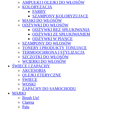
AMPUŁKI I OLEJKI DO WŁOSÓW
KOLORYZACJA
FARBY
SZAMPONY KOLORYZUJĄCE
MASKI DO WŁOSÓW
ODŻYWKI DO WŁOSÓW
ODŻYWKI BEZ SPŁUKIWANIA
ODŻYWKI ZE SPŁUKIWANIEM
ODŻYWKI W PIANCE
SZAMPONY DO WŁOSÓW
TONERY I PRODUKTY TONUJĄCE
TERMOOCHRONA I STYLIZACJA
SZCZOTKI DO WŁOSÓW
WCIERKI DO WŁOSÓW
ŚWIECE I ZAPACHY
AKCESORIA
OLEJKI ETERYCZNE
ŚWIECE
WOSKI
ZAPACHY DO SAMOCHODU
MARKI
Brush Up!
Claresa
Palu