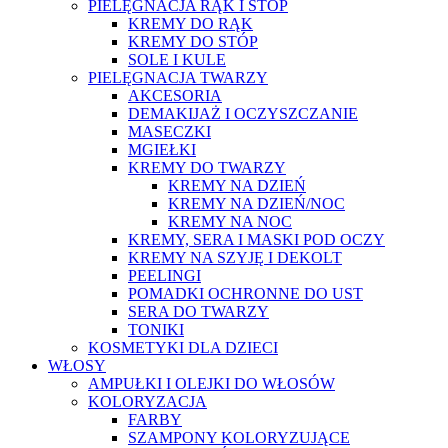
PIELĘGNACJA RĄK I STÓP
KREMY DO RĄK
KREMY DO STÓP
SOLE I KULE
PIELĘGNACJA TWARZY
AKCESORIA
DEMAKIJAŻ I OCZYSZCZANIE
MASECZKI
MGIEŁKI
KREMY DO TWARZY
KREMY NA DZIEŃ
KREMY NA DZIEŃ/NOC
KREMY NA NOC
KREMY, SERA I MASKI POD OCZY
KREMY NA SZYJĘ I DEKOLT
PEELINGI
POMADKI OCHRONNE DO UST
SERA DO TWARZY
TONIKI
KOSMETYKI DLA DZIECI
WŁOSY
AMPUŁKI I OLEJKI DO WŁOSÓW
KOLORYZACJA
FARBY
SZAMPONY KOLORYZUJĄCE