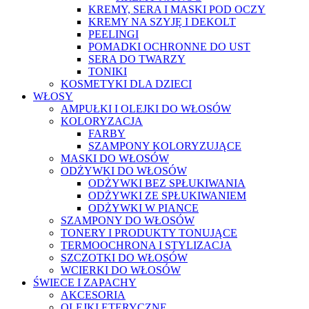
KREMY, SERA I MASKI POD OCZY
KREMY NA SZYJĘ I DEKOLT
PEELINGI
POMADKI OCHRONNE DO UST
SERA DO TWARZY
TONIKI
KOSMETYKI DLA DZIECI
WŁOSY
AMPUŁKI I OLEJKI DO WŁOSÓW
KOLORYZACJA
FARBY
SZAMPONY KOLORYZUJĄCE
MASKI DO WŁOSÓW
ODŻYWKI DO WŁOSÓW
ODŻYWKI BEZ SPŁUKIWANIA
ODŻYWKI ZE SPŁUKIWANIEM
ODŻYWKI W PIANCE
SZAMPONY DO WŁOSÓW
TONERY I PRODUKTY TONUJĄCE
TERMOOCHRONA I STYLIZACJA
SZCZOTKI DO WŁOSÓW
WCIERKI DO WŁOSÓW
ŚWIECE I ZAPACHY
AKCESORIA
OLEJKI ETERYCZNE