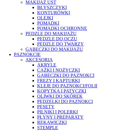
MAKIJAŻ UST
BŁYSZCZYKI
KONTURÓWKI
OLEJKI
POMADKI
POMADKI OCHRONNE
PĘDZLE DO MAKIJAŻU
PĘDZLE DO OCZU
PĘDZLE DO TWARZY
GĄBECZKI DO MAKIJAŻU
PAZNOKCIE
AKCESORIA
AKRYLE
CĄŻKI I NOŻYCZKI
GĄBECZKI DO PAZNOKCI
FREZY I KAPTURKI
KLEJE DO PAZNOKCI/FOLII
KOPYTKA I PATYCZKI
OLIWKI DO SKÓREK
PĘDZELKI DO PAZNOKCI
PĘSETY
PILNIKI I POLERKI
PŁYNY I PREPARATY
RĘKAWICZKI
STEMPLE