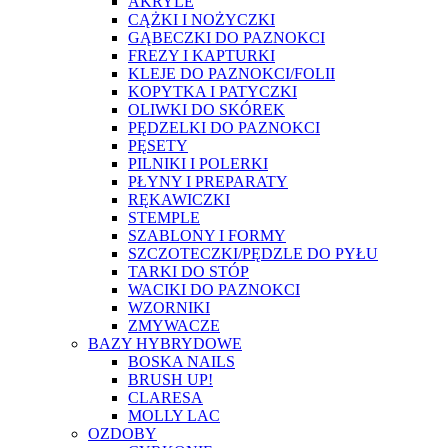
AKRYLE
CĄŻKI I NOŻYCZKI
GĄBECZKI DO PAZNOKCI
FREZY I KAPTURKI
KLEJE DO PAZNOKCI/FOLII
KOPYTKA I PATYCZKI
OLIWKI DO SKÓREK
PĘDZELKI DO PAZNOKCI
PĘSETY
PILNIKI I POLERKI
PŁYNY I PREPARATY
RĘKAWICZKI
STEMPLE
SZABLONY I FORMY
SZCZOTECZKI/PĘDZLE DO PYŁU
TARKI DO STÓP
WACIKI DO PAZNOKCI
WZORNIKI
ZMYWACZE
BAZY HYBRYDOWE
BOSKA NAILS
BRUSH UP!
CLARESA
MOLLY LAC
OZDOBY