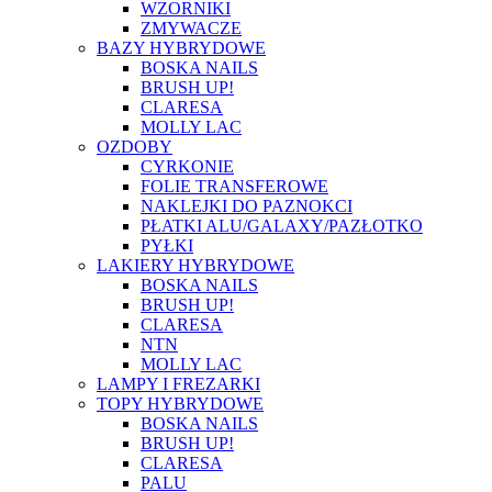
WZORNIKI
ZMYWACZE
BAZY HYBRYDOWE
BOSKA NAILS
BRUSH UP!
CLARESA
MOLLY LAC
OZDOBY
CYRKONIE
FOLIE TRANSFEROWE
NAKLEJKI DO PAZNOKCI
PŁATKI ALU/GALAXY/PAZŁOTKO
PYŁKI
LAKIERY HYBRYDOWE
BOSKA NAILS
BRUSH UP!
CLARESA
NTN
MOLLY LAC
LAMPY I FREZARKI
TOPY HYBRYDOWE
BOSKA NAILS
BRUSH UP!
CLARESA
PALU