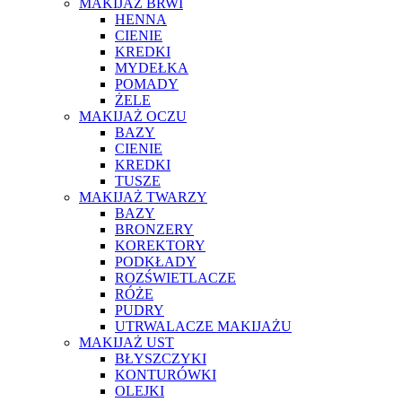
MAKIJAŻ BRWI
HENNA
CIENIE
KREDKI
MYDEŁKA
POMADY
ŻELE
MAKIJAŻ OCZU
BAZY
CIENIE
KREDKI
TUSZE
MAKIJAŻ TWARZY
BAZY
BRONZERY
KOREKTORY
PODKŁADY
ROZŚWIETLACZE
RÓŻE
PUDRY
UTRWALACZE MAKIJAŻU
MAKIJAŻ UST
BŁYSZCZYKI
KONTURÓWKI
OLEJKI