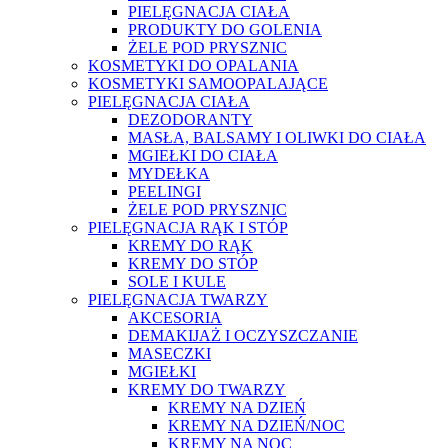
PIELĘGNACJA CIAŁA
PRODUKTY DO GOLENIA
ŻELE POD PRYSZNIC
KOSMETYKI DO OPALANIA
KOSMETYKI SAMOOPALAJĄCE
PIELĘGNACJA CIAŁA
DEZODORANTY
MASŁA, BALSAMY I OLIWKI DO CIAŁA
MGIEŁKI DO CIAŁA
MYDEŁKA
PEELINGI
ŻELE POD PRYSZNIC
PIELĘGNACJA RĄK I STÓP
KREMY DO RĄK
KREMY DO STÓP
SOLE I KULE
PIELĘGNACJA TWARZY
AKCESORIA
DEMAKIJAŻ I OCZYSZCZANIE
MASECZKI
MGIEŁKI
KREMY DO TWARZY
KREMY NA DZIEŃ
KREMY NA DZIEŃ/NOC
KREMY NA NOC