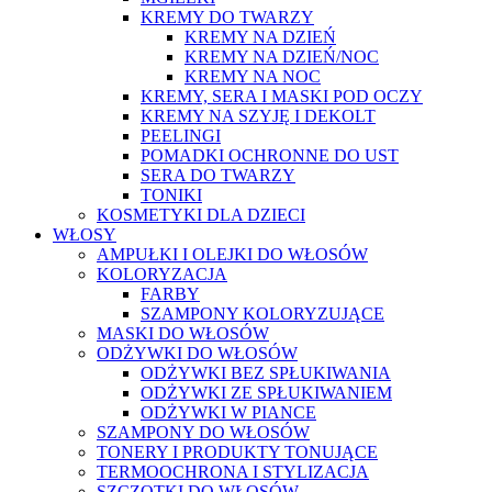
KREMY DO TWARZY
KREMY NA DZIEŃ
KREMY NA DZIEŃ/NOC
KREMY NA NOC
KREMY, SERA I MASKI POD OCZY
KREMY NA SZYJĘ I DEKOLT
PEELINGI
POMADKI OCHRONNE DO UST
SERA DO TWARZY
TONIKI
KOSMETYKI DLA DZIECI
WŁOSY
AMPUŁKI I OLEJKI DO WŁOSÓW
KOLORYZACJA
FARBY
SZAMPONY KOLORYZUJĄCE
MASKI DO WŁOSÓW
ODŻYWKI DO WŁOSÓW
ODŻYWKI BEZ SPŁUKIWANIA
ODŻYWKI ZE SPŁUKIWANIEM
ODŻYWKI W PIANCE
SZAMPONY DO WŁOSÓW
TONERY I PRODUKTY TONUJĄCE
TERMOOCHRONA I STYLIZACJA
SZCZOTKI DO WŁOSÓW