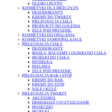
OLEJKI I PŁYNY
KOSMETYKI DLA MĘŻCZYZN
DEZODORANTY
KREMY DO TWARZY
PIELĘGNACJA CIAŁA
PRODUKTY DO GOLENIA
ŻELE POD PRYSZNIC
KOSMETYKI DO OPALANIA
KOSMETYKI SAMOOPALAJĄCE
PIELĘGNACJA CIAŁA
DEZODORANTY
MASŁA, BALSAMY I OLIWKI DO CIAŁA
MGIEŁKI DO CIAŁA
MYDEŁKA
PEELINGI
ŻELE POD PRYSZNIC
PIELĘGNACJA RĄK I STÓP
KREMY DO RĄK
KREMY DO STÓP
SOLE I KULE
PIELĘGNACJA TWARZY
AKCESORIA
DEMAKIJAŻ I OCZYSZCZANIE
MASECZKI
MGIEŁKI