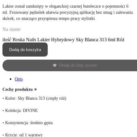
Lakier został zamknięty w eleganckiej czarnej buteleczce o pojemności 6
ml. Frezowany pędzelek ułatwia precyzyjną aplikację bez smug i zalewania
skórek, co znacząco przyspiesza tempo pracy stylistki.
Na stanie
ilość Boska Nails Lakier Hybrydowy Sky Blanca 313 6ml Róż
Dodaj do koszyka
Dodaj do listy życzeń
Opis
Cechy produktu ⭐
• Kolor: Sky Blanca 313 (ciepły róż)
• Kolekcja: DIVINE
• Konsystencja: średnio gęsta
• Krycie: od 1 warstwy