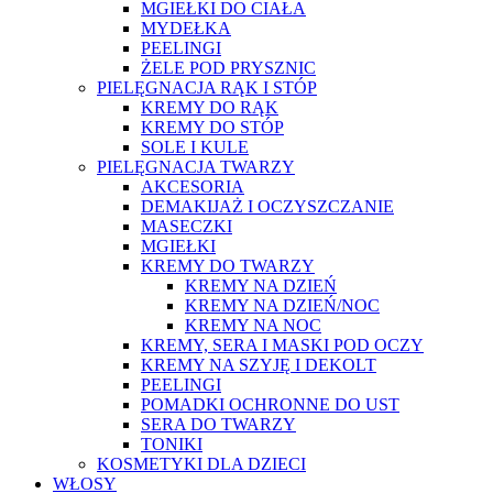
MGIEŁKI DO CIAŁA
MYDEŁKA
PEELINGI
ŻELE POD PRYSZNIC
PIELĘGNACJA RĄK I STÓP
KREMY DO RĄK
KREMY DO STÓP
SOLE I KULE
PIELĘGNACJA TWARZY
AKCESORIA
DEMAKIJAŻ I OCZYSZCZANIE
MASECZKI
MGIEŁKI
KREMY DO TWARZY
KREMY NA DZIEŃ
KREMY NA DZIEŃ/NOC
KREMY NA NOC
KREMY, SERA I MASKI POD OCZY
KREMY NA SZYJĘ I DEKOLT
PEELINGI
POMADKI OCHRONNE DO UST
SERA DO TWARZY
TONIKI
KOSMETYKI DLA DZIECI
WŁOSY