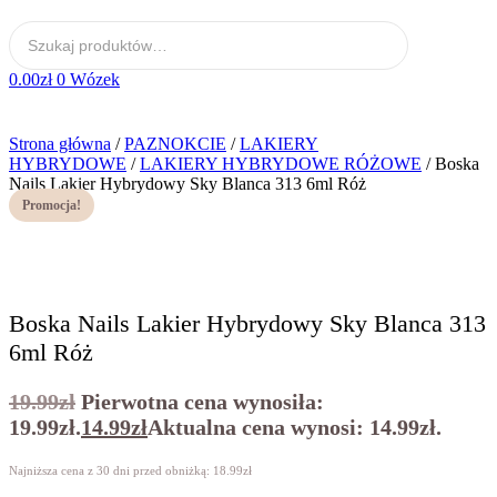
0.00
zł
0
Wózek
Strona główna
/
PAZNOKCIE
/
LAKIERY
HYBRYDOWE
/
LAKIERY HYBRYDOWE RÓŻOWE
/ Boska
Nails Lakier Hybrydowy Sky Blanca 313 6ml Róż
Promocja!
Boska Nails Lakier Hybrydowy Sky Blanca 313
6ml Róż
19.99
zł
Pierwotna cena wynosiła:
19.99zł.
14.99
zł
Aktualna cena wynosi: 14.99zł.
Najniższa cena z 30 dni przed obniżką:
18.99
zł