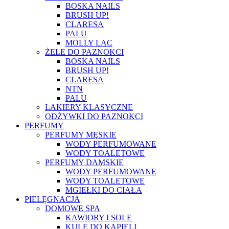
BOSKA NAILS
BRUSH UP!
CLARESA
PALU
MOLLY LAC
ŻELE DO PAZNOKCI
BOSKA NAILS
BRUSH UP!
CLARESA
NTN
PALU
LAKIERY KLASYCZNE
ODŻYWKI DO PAZNOKCI
PERFUMY
PERFUMY MĘSKIE
WODY PERFUMOWANE
WODY TOALETOWE
PERFUMY DAMSKIE
WODY PERFUMOWANE
WODY TOALETOWE
MGIEŁKI DO CIAŁA
PIELĘGNACJA
DOMOWE SPA
KAWIORY I SOLE
KULE DO KĄPIELI