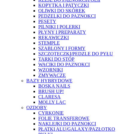
KOPYTKA I PATYCZKI
OLIWKI DO SKÓREK
PĘDZELKI DO PAZNOKCI
PĘSETY
PILNIKI I POLERKI
PŁYNY I PREPARATY
RĘKAWICZKI
STEMPLE
SZABLONY I FORMY
SZCZOTECZKI/PĘDZLE DO PYŁU
TARKI DO STÓP
WACIKI DO PAZNOKCI
WZORNIKI
ZMYWACZE
BAZY HYBRYDOWE
BOSKA NAILS
BRUSH UP!
CLARESA
MOLLY LAC
OZDOBY
CYRKONIE
FOLIE TRANSFEROWE
NAKLEJKI DO PAZNOKCI
PŁATKI ALU/GALAXY/PAZŁOTKO