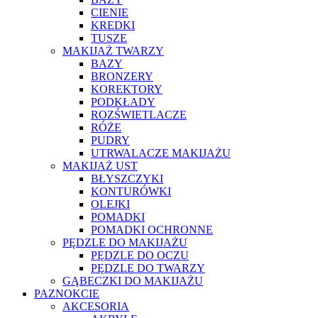
CIENIE
KREDKI
TUSZE
MAKIJAŻ TWARZY
BAZY
BRONZERY
KOREKTORY
PODKŁADY
ROZŚWIETLACZE
RÓŻE
PUDRY
UTRWALACZE MAKIJAŻU
MAKIJAŻ UST
BŁYSZCZYKI
KONTURÓWKI
OLEJKI
POMADKI
POMADKI OCHRONNE
PĘDZLE DO MAKIJAŻU
PĘDZLE DO OCZU
PĘDZLE DO TWARZY
GĄBECZKI DO MAKIJAŻU
PAZNOKCIE
AKCESORIA