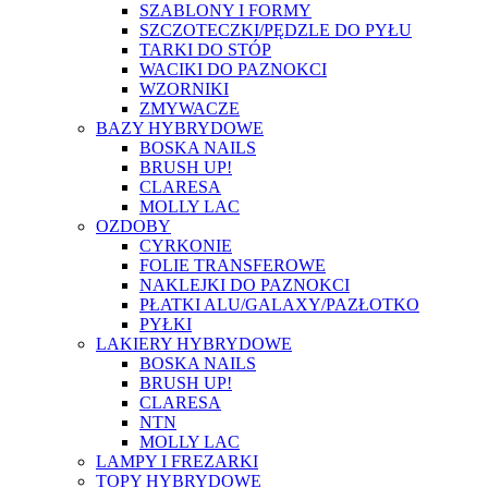
SZABLONY I FORMY
SZCZOTECZKI/PĘDZLE DO PYŁU
TARKI DO STÓP
WACIKI DO PAZNOKCI
WZORNIKI
ZMYWACZE
BAZY HYBRYDOWE
BOSKA NAILS
BRUSH UP!
CLARESA
MOLLY LAC
OZDOBY
CYRKONIE
FOLIE TRANSFEROWE
NAKLEJKI DO PAZNOKCI
PŁATKI ALU/GALAXY/PAZŁOTKO
PYŁKI
LAKIERY HYBRYDOWE
BOSKA NAILS
BRUSH UP!
CLARESA
NTN
MOLLY LAC
LAMPY I FREZARKI
TOPY HYBRYDOWE