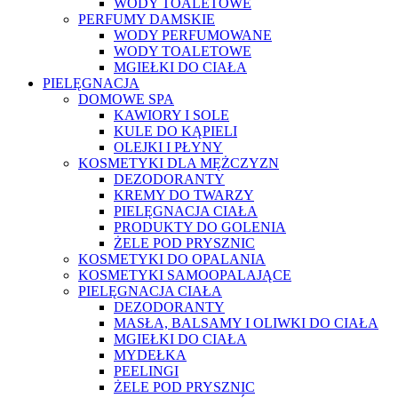
WODY TOALETOWE
PERFUMY DAMSKIE
WODY PERFUMOWANE
WODY TOALETOWE
MGIEŁKI DO CIAŁA
PIELĘGNACJA
DOMOWE SPA
KAWIORY I SOLE
KULE DO KĄPIELI
OLEJKI I PŁYNY
KOSMETYKI DLA MĘŻCZYZN
DEZODORANTY
KREMY DO TWARZY
PIELĘGNACJA CIAŁA
PRODUKTY DO GOLENIA
ŻELE POD PRYSZNIC
KOSMETYKI DO OPALANIA
KOSMETYKI SAMOOPALAJĄCE
PIELĘGNACJA CIAŁA
DEZODORANTY
MASŁA, BALSAMY I OLIWKI DO CIAŁA
MGIEŁKI DO CIAŁA
MYDEŁKA
PEELINGI
ŻELE POD PRYSZNIC