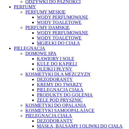
ODŻYWKI DO PAZNOKCI
PERFUMY
PERFUMY MĘSKIE
WODY PERFUMOWANE
WODY TOALETOWE
PERFUMY DAMSKIE
WODY PERFUMOWANE
WODY TOALETOWE
MGIEŁKI DO CIAŁA
PIELĘGNACJA
DOMOWE SPA
KAWIORY I SOLE
KULE DO KĄPIELI
OLEJKI I PŁYNY
KOSMETYKI DLA MĘŻCZYZN
DEZODORANTY
KREMY DO TWARZY
PIELĘGNACJA CIAŁA
PRODUKTY DO GOLENIA
ŻELE POD PRYSZNIC
KOSMETYKI DO OPALANIA
KOSMETYKI SAMOOPALAJĄCE
PIELĘGNACJA CIAŁA
DEZODORANTY
MASŁA, BALSAMY I OLIWKI DO CIAŁA