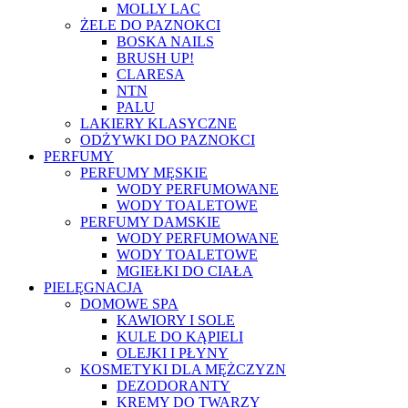
MOLLY LAC
ŻELE DO PAZNOKCI
BOSKA NAILS
BRUSH UP!
CLARESA
NTN
PALU
LAKIERY KLASYCZNE
ODŻYWKI DO PAZNOKCI
PERFUMY
PERFUMY MĘSKIE
WODY PERFUMOWANE
WODY TOALETOWE
PERFUMY DAMSKIE
WODY PERFUMOWANE
WODY TOALETOWE
MGIEŁKI DO CIAŁA
PIELĘGNACJA
DOMOWE SPA
KAWIORY I SOLE
KULE DO KĄPIELI
OLEJKI I PŁYNY
KOSMETYKI DLA MĘŻCZYZN
DEZODORANTY
KREMY DO TWARZY