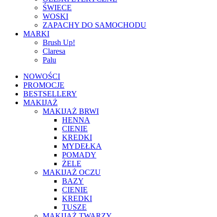
ŚWIECE
WOSKI
ZAPACHY DO SAMOCHODU
MARKI
Brush Up!
Claresa
Palu
NOWOŚCI
PROMOCJE
BESTSELLERY
MAKIJAŻ
MAKIJAŻ BRWI
HENNA
CIENIE
KREDKI
MYDEŁKA
POMADY
ŻELE
MAKIJAŻ OCZU
BAZY
CIENIE
KREDKI
TUSZE
MAKIJAŻ TWARZY