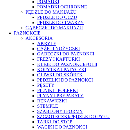
POMADKI
POMADKI OCHRONNE
PĘDZLE DO MAKIJAŻU
PĘDZLE DO OCZU
PĘDZLE DO TWARZY
GĄBECZKI DO MAKIJAŻU
PAZNOKCIE
AKCESORIA
AKRYLE
CĄŻKI I NOŻYCZKI
GĄBECZKI DO PAZNOKCI
FREZY I KAPTURKI
KLEJE DO PAZNOKCI/FOLII
KOPYTKA I PATYCZKI
OLIWKI DO SKÓREK
PĘDZELKI DO PAZNOKCI
PĘSETY
PILNIKI I POLERKI
PŁYNY I PREPARATY
RĘKAWICZKI
STEMPLE
SZABLONY I FORMY
SZCZOTECZKI/PĘDZLE DO PYŁU
TARKI DO STÓP
WACIKI DO PAZNOKCI