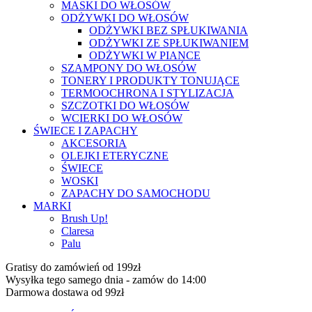
MASKI DO WŁOSÓW
ODŻYWKI DO WŁOSÓW
ODŻYWKI BEZ SPŁUKIWANIA
ODŻYWKI ZE SPŁUKIWANIEM
ODŻYWKI W PIANCE
SZAMPONY DO WŁOSÓW
TONERY I PRODUKTY TONUJĄCE
TERMOOCHRONA I STYLIZACJA
SZCZOTKI DO WŁOSÓW
WCIERKI DO WŁOSÓW
ŚWIECE I ZAPACHY
AKCESORIA
OLEJKI ETERYCZNE
ŚWIECE
WOSKI
ZAPACHY DO SAMOCHODU
MARKI
Brush Up!
Claresa
Palu
Gratisy do zamówień od 199zł
Wysyłka tego samego dnia - zamów do 14:00
Darmowa dostawa od 99zł