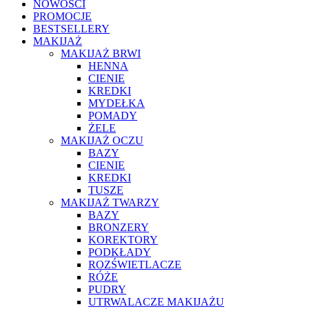
NOWOŚCI
PROMOCJE
BESTSELLERY
MAKIJAŻ
MAKIJAŻ BRWI
HENNA
CIENIE
KREDKI
MYDEŁKA
POMADY
ŻELE
MAKIJAŻ OCZU
BAZY
CIENIE
KREDKI
TUSZE
MAKIJAŻ TWARZY
BAZY
BRONZERY
KOREKTORY
PODKŁADY
ROZŚWIETLACZE
RÓŻE
PUDRY
UTRWALACZE MAKIJAŻU