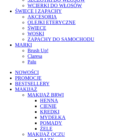
WCIERKI DO WŁOSÓW
ŚWIECE I ZAPACHY
AKCESORIA
OLEJKI ETERYCZNE
ŚWIECE
WOSKI
ZAPACHY DO SAMOCHODU
MARKI
Brush Up!
Claresa
Palu
NOWOŚCI
PROMOCJE
BESTSELLERY
MAKIJAŻ
MAKIJAŻ BRWI
HENNA
CIENIE
KREDKI
MYDEŁKA
POMADY
ŻELE
MAKIJAŻ OCZU
BAZY