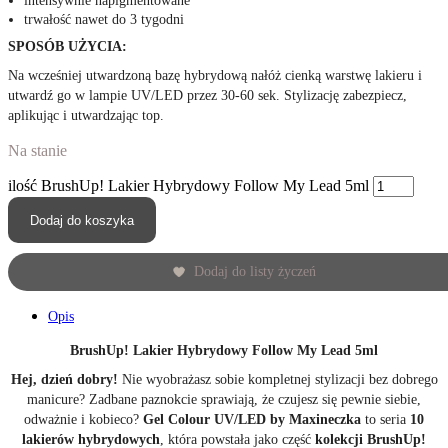
intensywnie napigmentowane
trwałość nawet do 3 tygodni
SPOSÓB UŻYCIA:
Na wcześniej utwardzoną bazę hybrydową nałóż cienką warstwę lakieru i
utwardź go w lampie UV/LED przez 30-60 sek. Stylizację zabezpiecz,
aplikując i utwardzając top.
Na stanie
ilość BrushUp! Lakier Hybrydowy Follow My Lead 5ml
Dodaj do koszyka
Dodaj do listy życzeń
Opis
BrushUp! Lakier Hybrydowy Follow My Lead 5ml
Hej, dzień dobry!
Nie wyobrażasz sobie kompletnej stylizacji bez dobrego
manicure? Zadbane paznokcie sprawiają, że czujesz się pewnie siebie,
odważnie i kobieco?
Gel Colour UV/LED by Maxineczka
to seria
10
lakierów hybrydowych
, która powstała jako część
kolekcji BrushUp!