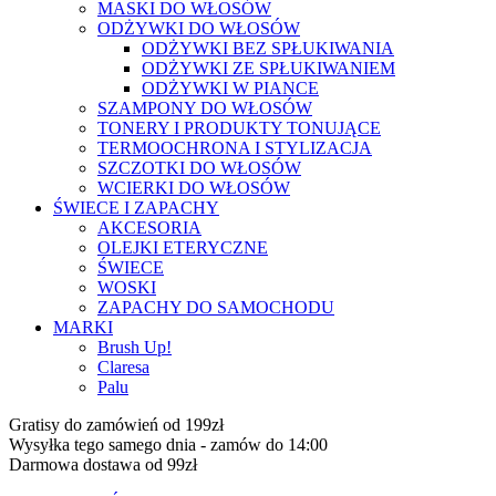
MASKI DO WŁOSÓW
ODŻYWKI DO WŁOSÓW
ODŻYWKI BEZ SPŁUKIWANIA
ODŻYWKI ZE SPŁUKIWANIEM
ODŻYWKI W PIANCE
SZAMPONY DO WŁOSÓW
TONERY I PRODUKTY TONUJĄCE
TERMOOCHRONA I STYLIZACJA
SZCZOTKI DO WŁOSÓW
WCIERKI DO WŁOSÓW
ŚWIECE I ZAPACHY
AKCESORIA
OLEJKI ETERYCZNE
ŚWIECE
WOSKI
ZAPACHY DO SAMOCHODU
MARKI
Brush Up!
Claresa
Palu
Gratisy do zamówień od 199zł
Wysyłka tego samego dnia - zamów do 14:00
Darmowa dostawa od 99zł