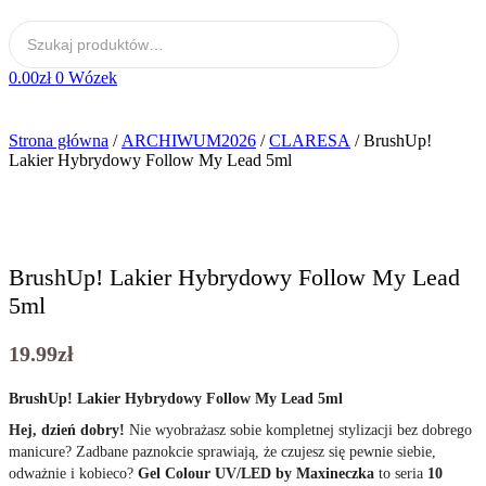
0.00
zł
0
Wózek
Strona główna
/
ARCHIWUM2026
/
CLARESA
/ BrushUp!
Lakier Hybrydowy Follow My Lead 5ml
BrushUp! Lakier Hybrydowy Follow My Lead
5ml
19.99
zł
BrushUp! Lakier Hybrydowy Follow My Lead 5ml
Hej, dzień dobry!
Nie wyobrażasz sobie kompletnej stylizacji bez dobrego
manicure? Zadbane paznokcie sprawiają, że czujesz się pewnie siebie,
odważnie i kobieco?
Gel Colour UV/LED by Maxineczka
to seria
10