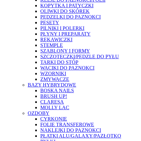
KOPYTKA I PATYCZKI
OLIWKI DO SKÓREK
PĘDZELKI DO PAZNOKCI
PĘSETY
PILNIKI I POLERKI
PŁYNY I PREPARATY
RĘKAWICZKI
STEMPLE
SZABLONY I FORMY
SZCZOTECZKI/PĘDZLE DO PYŁU
TARKI DO STÓP
WACIKI DO PAZNOKCI
WZORNIKI
ZMYWACZE
BAZY HYBRYDOWE
BOSKA NAILS
BRUSH UP!
CLARESA
MOLLY LAC
OZDOBY
CYRKONIE
FOLIE TRANSFEROWE
NAKLEJKI DO PAZNOKCI
PŁATKI ALU/GALAXY/PAZŁOTKO