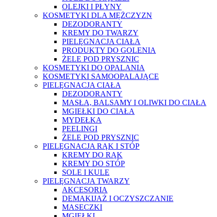
OLEJKI I PŁYNY
KOSMETYKI DLA MĘŻCZYZN
DEZODORANTY
KREMY DO TWARZY
PIELĘGNACJA CIAŁA
PRODUKTY DO GOLENIA
ŻELE POD PRYSZNIC
KOSMETYKI DO OPALANIA
KOSMETYKI SAMOOPALAJĄCE
PIELĘGNACJA CIAŁA
DEZODORANTY
MASŁA, BALSAMY I OLIWKI DO CIAŁA
MGIEŁKI DO CIAŁA
MYDEŁKA
PEELINGI
ŻELE POD PRYSZNIC
PIELĘGNACJA RĄK I STÓP
KREMY DO RĄK
KREMY DO STÓP
SOLE I KULE
PIELĘGNACJA TWARZY
AKCESORIA
DEMAKIJAŻ I OCZYSZCZANIE
MASECZKI
MGIEŁKI