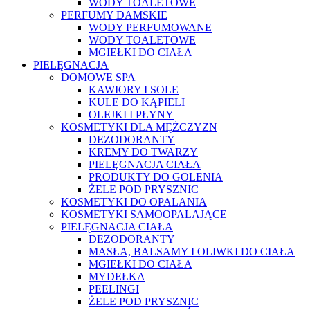
WODY TOALETOWE
PERFUMY DAMSKIE
WODY PERFUMOWANE
WODY TOALETOWE
MGIEŁKI DO CIAŁA
PIELĘGNACJA
DOMOWE SPA
KAWIORY I SOLE
KULE DO KĄPIELI
OLEJKI I PŁYNY
KOSMETYKI DLA MĘŻCZYZN
DEZODORANTY
KREMY DO TWARZY
PIELĘGNACJA CIAŁA
PRODUKTY DO GOLENIA
ŻELE POD PRYSZNIC
KOSMETYKI DO OPALANIA
KOSMETYKI SAMOOPALAJĄCE
PIELĘGNACJA CIAŁA
DEZODORANTY
MASŁA, BALSAMY I OLIWKI DO CIAŁA
MGIEŁKI DO CIAŁA
MYDEŁKA
PEELINGI
ŻELE POD PRYSZNIC