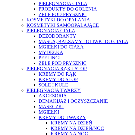
PIELĘGNACJA CIAŁA
PRODUKTY DO GOLENIA
ŻELE POD PRYSZNIC
KOSMETYKI DO OPALANIA
KOSMETYKI SAMOOPALAJĄCE
PIELĘGNACJA CIAŁA
DEZODORANTY
MASŁA, BALSAMY I OLIWKI DO CIAŁA
MGIEŁKI DO CIAŁA
MYDEŁKA
PEELINGI
ŻELE POD PRYSZNIC
PIELĘGNACJA RĄK I STÓP
KREMY DO RĄK
KREMY DO STÓP
SOLE I KULE
PIELĘGNACJA TWARZY
AKCESORIA
DEMAKIJAŻ I OCZYSZCZANIE
MASECZKI
MGIEŁKI
KREMY DO TWARZY
KREMY NA DZIEŃ
KREMY NA DZIEŃ/NOC
KREMY NA NOC