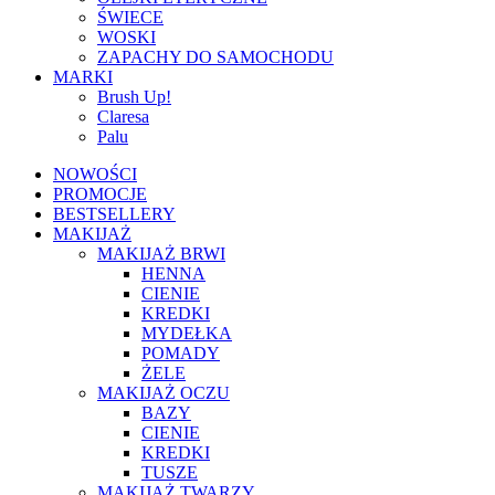
ŚWIECE
WOSKI
ZAPACHY DO SAMOCHODU
MARKI
Brush Up!
Claresa
Palu
NOWOŚCI
PROMOCJE
BESTSELLERY
MAKIJAŻ
MAKIJAŻ BRWI
HENNA
CIENIE
KREDKI
MYDEŁKA
POMADY
ŻELE
MAKIJAŻ OCZU
BAZY
CIENIE
KREDKI
TUSZE
MAKIJAŻ TWARZY