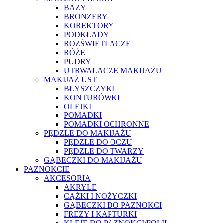
BAZY
BRONZERY
KOREKTORY
PODKŁADY
ROZŚWIETLACZE
RÓŻE
PUDRY
UTRWALACZE MAKIJAŻU
MAKIJAŻ UST
BŁYSZCZYKI
KONTURÓWKI
OLEJKI
POMADKI
POMADKI OCHRONNE
PĘDZLE DO MAKIJAŻU
PĘDZLE DO OCZU
PĘDZLE DO TWARZY
GĄBECZKI DO MAKIJAŻU
PAZNOKCIE
AKCESORIA
AKRYLE
CĄŻKI I NOŻYCZKI
GĄBECZKI DO PAZNOKCI
FREZY I KAPTURKI
KLEJE DO PAZNOKCI/FOLII