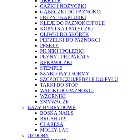
AKRYLE
CĄŻKI I NOŻYCZKI
GĄBECZKI DO PAZNOKCI
FREZY I KAPTURKI
KLEJE DO PAZNOKCI/FOLII
KOPYTKA I PATYCZKI
OLIWKI DO SKÓREK
PĘDZELKI DO PAZNOKCI
PĘSETY
PILNIKI I POLERKI
PŁYNY I PREPARATY
RĘKAWICZKI
STEMPLE
SZABLONY I FORMY
SZCZOTECZKI/PĘDZLE DO PYŁU
TARKI DO STÓP
WACIKI DO PAZNOKCI
WZORNIKI
ZMYWACZE
BAZY HYBRYDOWE
BOSKA NAILS
BRUSH UP!
CLARESA
MOLLY LAC
OZDOBY