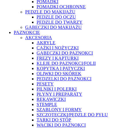
POMADKI
POMADKI OCHRONNE
PĘDZLE DO MAKIJAŻU
PĘDZLE DO OCZU
PĘDZLE DO TWARZY
GĄBECZKI DO MAKIJAŻU
PAZNOKCIE
AKCESORIA
AKRYLE
CĄŻKI I NOŻYCZKI
GĄBECZKI DO PAZNOKCI
FREZY I KAPTURKI
KLEJE DO PAZNOKCI/FOLII
KOPYTKA I PATYCZKI
OLIWKI DO SKÓREK
PĘDZELKI DO PAZNOKCI
PĘSETY
PILNIKI I POLERKI
PŁYNY I PREPARATY
RĘKAWICZKI
STEMPLE
SZABLONY I FORMY
SZCZOTECZKI/PĘDZLE DO PYŁU
TARKI DO STÓP
WACIKI DO PAZNOKCI