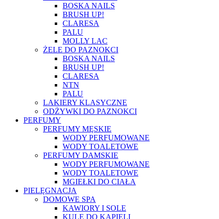
BOSKA NAILS
BRUSH UP!
CLARESA
PALU
MOLLY LAC
ŻELE DO PAZNOKCI
BOSKA NAILS
BRUSH UP!
CLARESA
NTN
PALU
LAKIERY KLASYCZNE
ODŻYWKI DO PAZNOKCI
PERFUMY
PERFUMY MĘSKIE
WODY PERFUMOWANE
WODY TOALETOWE
PERFUMY DAMSKIE
WODY PERFUMOWANE
WODY TOALETOWE
MGIEŁKI DO CIAŁA
PIELĘGNACJA
DOMOWE SPA
KAWIORY I SOLE
KULE DO KĄPIELI