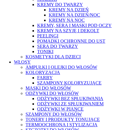
KREMY DO TWARZY
KREMY NA DZIEŃ
KREMY NA DZIEŃ/NOC
KREMY NA NOC
KREMY, SERA I MASKI POD OCZY
KREMY NA SZYJĘ I DEKOLT
PEELINGI
POMADKI OCHRONNE DO UST
SERA DO TWARZY
TONIKI
KOSMETYKI DLA DZIECI
WŁOSY
AMPUŁKI I OLEJKI DO WŁOSÓW
KOLORYZACJA
FARBY
SZAMPONY KOLORYZUJĄCE
MASKI DO WŁOSÓW
ODŻYWKI DO WŁOSÓW
ODŻYWKI BEZ SPŁUKIWANIA
ODŻYWKI ZE SPŁUKIWANIEM
ODŻYWKI W PIANCE
SZAMPONY DO WŁOSÓW
TONERY I PRODUKTY TONUJĄCE
TERMOOCHRONA I STYLIZACJA
SZCZOTKI DO WŁOSÓW