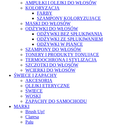
AMPUŁKI I OLEJKI DO WŁOSÓW
KOLORYZACJA
FARBY
SZAMPONY KOLORYZUJĄCE
MASKI DO WŁOSÓW
ODŻYWKI DO WŁOSÓW
ODŻYWKI BEZ SPŁUKIWANIA
ODŻYWKI ZE SPŁUKIWANIEM
ODŻYWKI W PIANCE
SZAMPONY DO WŁOSÓW
TONERY I PRODUKTY TONUJĄCE
TERMOOCHRONA I STYLIZACJA
SZCZOTKI DO WŁOSÓW
WCIERKI DO WŁOSÓW
ŚWIECE I ZAPACHY
AKCESORIA
OLEJKI ETERYCZNE
ŚWIECE
WOSKI
ZAPACHY DO SAMOCHODU
MARKI
Brush Up!
Claresa
Palu