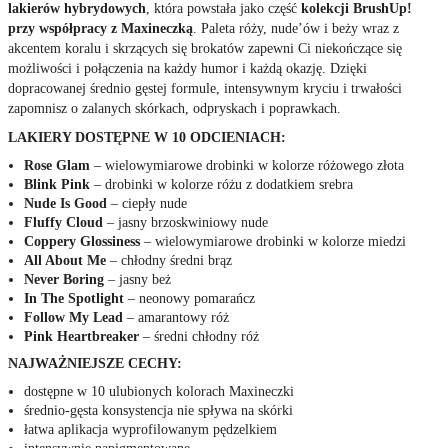
lakierów hybrydowych
, która powstała jako część
kolekcji BrushUp!
przy współpracy z Maxineczką
. Paleta róży, nude’ów i beży wraz z
akcentem koralu i skrzących się brokatów zapewni Ci niekończące się
możliwości i połączenia na każdy humor i każdą okazję. Dzięki
dopracowanej średnio gęstej formule, intensywnym kryciu i trwałości
zapomnisz o zalanych skórkach, odpryskach i poprawkach.
LAKIERY DOSTĘPNE W 10 ODCIENIACH:
Rose Glam
‒ wielowymiarowe drobinki w kolorze różowego złota
Blink Pink
‒ drobinki w kolorze różu z dodatkiem srebra
Nude Is Good
‒ ciepły nude
Fluffy Cloud
‒ jasny brzoskwiniowy nude
Coppery Glossiness
‒ wielowymiarowe drobinki w kolorze miedzi
All About Me
‒ chłodny średni brąz
Never Boring
‒ jasny beż
In The Spotlight
‒ neonowy pomarańcz
Follow My Lead
‒ amarantowy róż
Pink Heartbreaker
‒ średni chłodny róż
NAJWAŻNIEJSZE CECHY:
dostępne w 10 ulubionych kolorach Maxineczki
średnio-gęsta konsystencja nie spływa na skórki
łatwa aplikacja wyprofilowanym pędzelkiem