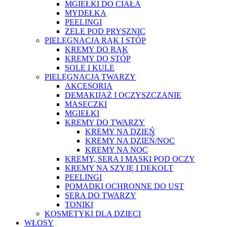
MGIEŁKI DO CIAŁA
MYDEŁKA
PEELINGI
ŻELE POD PRYSZNIC
PIELĘGNACJA RĄK I STÓP
KREMY DO RĄK
KREMY DO STÓP
SOLE I KULE
PIELĘGNACJA TWARZY
AKCESORIA
DEMAKIJAŻ I OCZYSZCZANIE
MASECZKI
MGIEŁKI
KREMY DO TWARZY
KREMY NA DZIEŃ
KREMY NA DZIEŃ/NOC
KREMY NA NOC
KREMY, SERA I MASKI POD OCZY
KREMY NA SZYJĘ I DEKOLT
PEELINGI
POMADKI OCHRONNE DO UST
SERA DO TWARZY
TONIKI
KOSMETYKI DLA DZIECI
WŁOSY