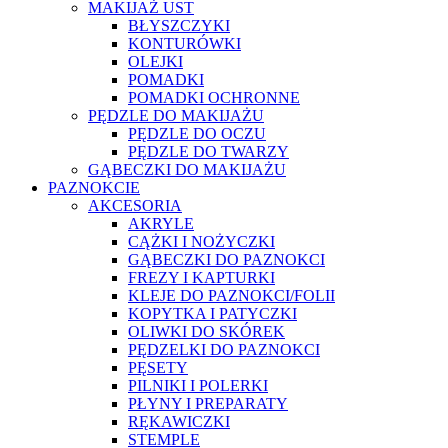
MAKIJAŻ UST
BŁYSZCZYKI
KONTURÓWKI
OLEJKI
POMADKI
POMADKI OCHRONNE
PĘDZLE DO MAKIJAŻU
PĘDZLE DO OCZU
PĘDZLE DO TWARZY
GĄBECZKI DO MAKIJAŻU
PAZNOKCIE
AKCESORIA
AKRYLE
CĄŻKI I NOŻYCZKI
GĄBECZKI DO PAZNOKCI
FREZY I KAPTURKI
KLEJE DO PAZNOKCI/FOLII
KOPYTKA I PATYCZKI
OLIWKI DO SKÓREK
PĘDZELKI DO PAZNOKCI
PĘSETY
PILNIKI I POLERKI
PŁYNY I PREPARATY
RĘKAWICZKI
STEMPLE