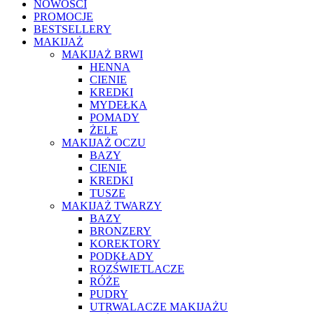
NOWOŚCI
PROMOCJE
BESTSELLERY
MAKIJAŻ
MAKIJAŻ BRWI
HENNA
CIENIE
KREDKI
MYDEŁKA
POMADY
ŻELE
MAKIJAŻ OCZU
BAZY
CIENIE
KREDKI
TUSZE
MAKIJAŻ TWARZY
BAZY
BRONZERY
KOREKTORY
PODKŁADY
ROZŚWIETLACZE
RÓŻE
PUDRY
UTRWALACZE MAKIJAŻU