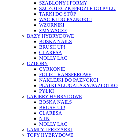
SZABLONY I FORMY
SZCZOTECZKI/PĘDZLE DO PYŁU
TARKI DO STÓP
WACIKI DO PAZNOKCI
WZORNIKI
ZMYWACZE
BAZY HYBRYDOWE
BOSKA NAILS
BRUSH UP!
CLARESA
MOLLY LAC
OZDOBY
CYRKONIE
FOLIE TRANSFEROWE
NAKLEJKI DO PAZNOKCI
PŁATKI ALU/GALAXY/PAZŁOTKO
PYŁKI
LAKIERY HYBRYDOWE
BOSKA NAILS
BRUSH UP!
CLARESA
NTN
MOLLY LAC
LAMPY I FREZARKI
TOPY HYBRYDOWE