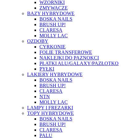
WZORNIKI
ZMYWACZE
BAZY HYBRYDOWE
BOSKA NAILS
BRUSH UP!
CLARESA
MOLLY LAC
OZDOBY
CYRKONIE
FOLIE TRANSFEROWE
NAKLEJKI DO PAZNOKCI
PŁATKI ALU/GALAXY/PAZŁOTKO
PYŁKI
LAKIERY HYBRYDOWE
BOSKA NAILS
BRUSH UP!
CLARESA
NTN
MOLLY LAC
LAMPY I FREZARKI
TOPY HYBRYDOWE
BOSKA NAILS
BRUSH UP!
CLARESA
PALU