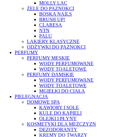
MOLLY LAC
ŻELE DO PAZNOKCI
BOSKA NAILS
BRUSH UP!
CLARESA
NTN
PALU
LAKIERY KLASYCZNE
ODŻYWKI DO PAZNOKCI
PERFUMY
PERFUMY MĘSKIE
WODY PERFUMOWANE
WODY TOALETOWE
PERFUMY DAMSKIE
WODY PERFUMOWANE
WODY TOALETOWE
MGIEŁKI DO CIAŁA
PIELĘGNACJA
DOMOWE SPA
KAWIORY I SOLE
KULE DO KĄPIELI
OLEJKI I PŁYNY
KOSMETYKI DLA MĘŻCZYZN
DEZODORANTY
KREMY DO TWARZY