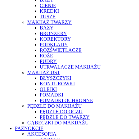
CIENIE
KREDKI
TUSZE
MAKIJAŻ TWARZY
BAZY
BRONZERY
KOREKTORY
PODKŁADY
ROZŚWIETLACZE
RÓŻE
PUDRY
UTRWALACZE MAKIJAŻU
MAKIJAŻ UST
BŁYSZCZYKI
KONTURÓWKI
OLEJKI
POMADKI
POMADKI OCHRONNE
PĘDZLE DO MAKIJAŻU
PĘDZLE DO OCZU
PĘDZLE DO TWARZY
GĄBECZKI DO MAKIJAŻU
PAZNOKCIE
AKCESORIA