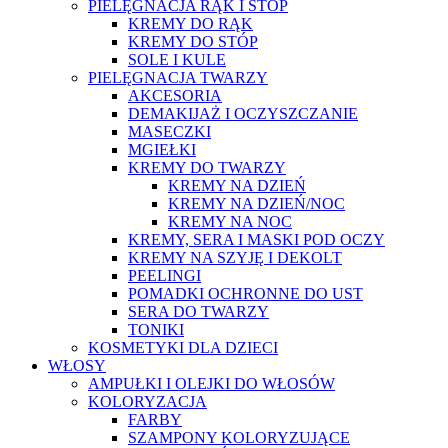
PIELĘGNACJA RĄK I STÓP
KREMY DO RĄK
KREMY DO STÓP
SOLE I KULE
PIELĘGNACJA TWARZY
AKCESORIA
DEMAKIJAŻ I OCZYSZCZANIE
MASECZKI
MGIEŁKI
KREMY DO TWARZY
KREMY NA DZIEŃ
KREMY NA DZIEŃ/NOC
KREMY NA NOC
KREMY, SERA I MASKI POD OCZY
KREMY NA SZYJĘ I DEKOLT
PEELINGI
POMADKI OCHRONNE DO UST
SERA DO TWARZY
TONIKI
KOSMETYKI DLA DZIECI
WŁOSY
AMPUŁKI I OLEJKI DO WŁOSÓW
KOLORYZACJA
FARBY
SZAMPONY KOLORYZUJĄCE