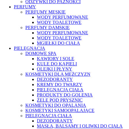
ODŻYWKI DO PAZNOKCI
PERFUMY
PERFUMY MĘSKIE
WODY PERFUMOWANE
WODY TOALETOWE
PERFUMY DAMSKIE
WODY PERFUMOWANE
WODY TOALETOWE
MGIEŁKI DO CIAŁA
PIELĘGNACJA
DOMOWE SPA
KAWIORY I SOLE
KULE DO KĄPIELI
OLEJKI I PŁYNY
KOSMETYKI DLA MĘŻCZYZN
DEZODORANTY
KREMY DO TWARZY
PIELĘGNACJA CIAŁA
PRODUKTY DO GOLENIA
ŻELE POD PRYSZNIC
KOSMETYKI DO OPALANIA
KOSMETYKI SAMOOPALAJĄCE
PIELĘGNACJA CIAŁA
DEZODORANTY
MASŁA, BALSAMY I OLIWKI DO CIAŁA