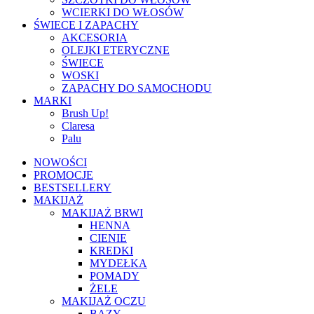
WCIERKI DO WŁOSÓW
ŚWIECE I ZAPACHY
AKCESORIA
OLEJKI ETERYCZNE
ŚWIECE
WOSKI
ZAPACHY DO SAMOCHODU
MARKI
Brush Up!
Claresa
Palu
NOWOŚCI
PROMOCJE
BESTSELLERY
MAKIJAŻ
MAKIJAŻ BRWI
HENNA
CIENIE
KREDKI
MYDEŁKA
POMADY
ŻELE
MAKIJAŻ OCZU
BAZY