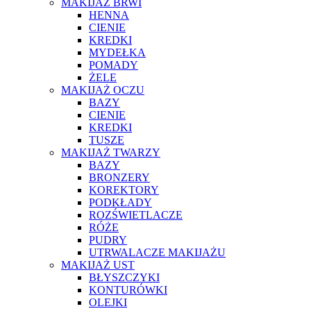
MAKIJAŻ BRWI
HENNA
CIENIE
KREDKI
MYDEŁKA
POMADY
ŻELE
MAKIJAŻ OCZU
BAZY
CIENIE
KREDKI
TUSZE
MAKIJAŻ TWARZY
BAZY
BRONZERY
KOREKTORY
PODKŁADY
ROZŚWIETLACZE
RÓŻE
PUDRY
UTRWALACZE MAKIJAŻU
MAKIJAŻ UST
BŁYSZCZYKI
KONTURÓWKI
OLEJKI