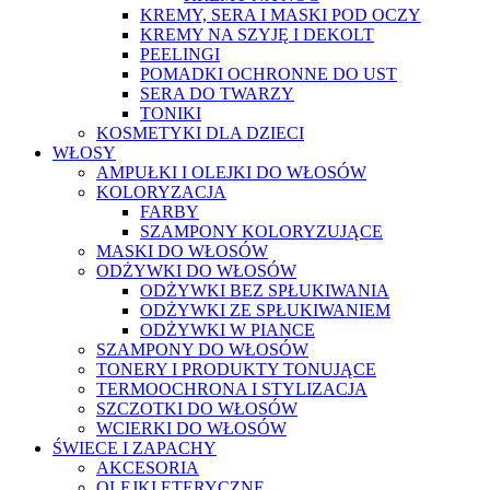
KREMY, SERA I MASKI POD OCZY
KREMY NA SZYJĘ I DEKOLT
PEELINGI
POMADKI OCHRONNE DO UST
SERA DO TWARZY
TONIKI
KOSMETYKI DLA DZIECI
WŁOSY
AMPUŁKI I OLEJKI DO WŁOSÓW
KOLORYZACJA
FARBY
SZAMPONY KOLORYZUJĄCE
MASKI DO WŁOSÓW
ODŻYWKI DO WŁOSÓW
ODŻYWKI BEZ SPŁUKIWANIA
ODŻYWKI ZE SPŁUKIWANIEM
ODŻYWKI W PIANCE
SZAMPONY DO WŁOSÓW
TONERY I PRODUKTY TONUJĄCE
TERMOOCHRONA I STYLIZACJA
SZCZOTKI DO WŁOSÓW
WCIERKI DO WŁOSÓW
ŚWIECE I ZAPACHY
AKCESORIA
OLEJKI ETERYCZNE