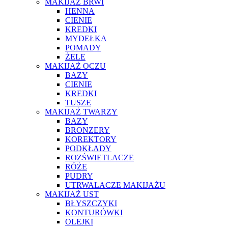
MAKIJAŻ BRWI
HENNA
CIENIE
KREDKI
MYDEŁKA
POMADY
ŻELE
MAKIJAŻ OCZU
BAZY
CIENIE
KREDKI
TUSZE
MAKIJAŻ TWARZY
BAZY
BRONZERY
KOREKTORY
PODKŁADY
ROZŚWIETLACZE
RÓŻE
PUDRY
UTRWALACZE MAKIJAŻU
MAKIJAŻ UST
BŁYSZCZYKI
KONTURÓWKI
OLEJKI