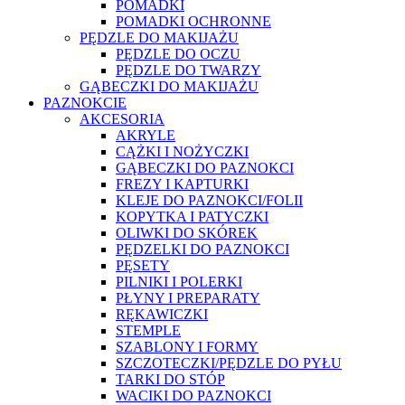
POMADKI
POMADKI OCHRONNE
PĘDZLE DO MAKIJAŻU
PĘDZLE DO OCZU
PĘDZLE DO TWARZY
GĄBECZKI DO MAKIJAŻU
PAZNOKCIE
AKCESORIA
AKRYLE
CĄŻKI I NOŻYCZKI
GĄBECZKI DO PAZNOKCI
FREZY I KAPTURKI
KLEJE DO PAZNOKCI/FOLII
KOPYTKA I PATYCZKI
OLIWKI DO SKÓREK
PĘDZELKI DO PAZNOKCI
PĘSETY
PILNIKI I POLERKI
PŁYNY I PREPARATY
RĘKAWICZKI
STEMPLE
SZABLONY I FORMY
SZCZOTECZKI/PĘDZLE DO PYŁU
TARKI DO STÓP
WACIKI DO PAZNOKCI