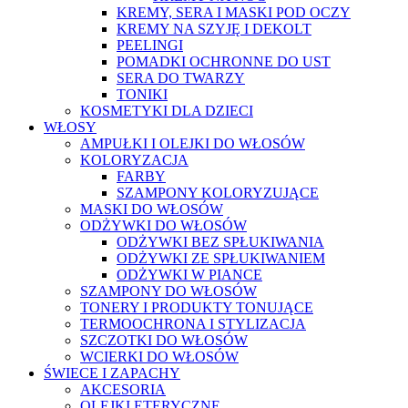
KREMY, SERA I MASKI POD OCZY
KREMY NA SZYJĘ I DEKOLT
PEELINGI
POMADKI OCHRONNE DO UST
SERA DO TWARZY
TONIKI
KOSMETYKI DLA DZIECI
WŁOSY
AMPUŁKI I OLEJKI DO WŁOSÓW
KOLORYZACJA
FARBY
SZAMPONY KOLORYZUJĄCE
MASKI DO WŁOSÓW
ODŻYWKI DO WŁOSÓW
ODŻYWKI BEZ SPŁUKIWANIA
ODŻYWKI ZE SPŁUKIWANIEM
ODŻYWKI W PIANCE
SZAMPONY DO WŁOSÓW
TONERY I PRODUKTY TONUJĄCE
TERMOOCHRONA I STYLIZACJA
SZCZOTKI DO WŁOSÓW
WCIERKI DO WŁOSÓW
ŚWIECE I ZAPACHY
AKCESORIA
OLEJKI ETERYCZNE