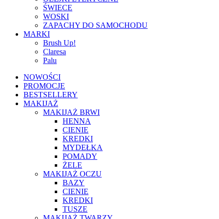
ŚWIECE
WOSKI
ZAPACHY DO SAMOCHODU
MARKI
Brush Up!
Claresa
Palu
NOWOŚCI
PROMOCJE
BESTSELLERY
MAKIJAŻ
MAKIJAŻ BRWI
HENNA
CIENIE
KREDKI
MYDEŁKA
POMADY
ŻELE
MAKIJAŻ OCZU
BAZY
CIENIE
KREDKI
TUSZE
MAKIJAŻ TWARZY