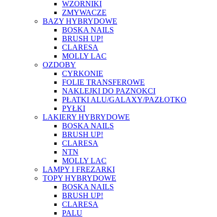
WZORNIKI
ZMYWACZE
BAZY HYBRYDOWE
BOSKA NAILS
BRUSH UP!
CLARESA
MOLLY LAC
OZDOBY
CYRKONIE
FOLIE TRANSFEROWE
NAKLEJKI DO PAZNOKCI
PŁATKI ALU/GALAXY/PAZŁOTKO
PYŁKI
LAKIERY HYBRYDOWE
BOSKA NAILS
BRUSH UP!
CLARESA
NTN
MOLLY LAC
LAMPY I FREZARKI
TOPY HYBRYDOWE
BOSKA NAILS
BRUSH UP!
CLARESA
PALU