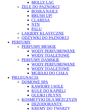
MOLLY LAC
ŻELE DO PAZNOKCI
BOSKA NAILS
BRUSH UP!
CLARESA
NTN
PALU
LAKIERY KLASYCZNE
ODŻYWKI DO PAZNOKCI
PERFUMY
PERFUMY MĘSKIE
WODY PERFUMOWANE
WODY TOALETOWE
PERFUMY DAMSKIE
WODY PERFUMOWANE
WODY TOALETOWE
MGIEŁKI DO CIAŁA
PIELĘGNACJA
DOMOWE SPA
KAWIORY I SOLE
KULE DO KĄPIELI
OLEJKI I PŁYNY
KOSMETYKI DLA MĘŻCZYZN
DEZODORANTY
KREMY DO TWARZY