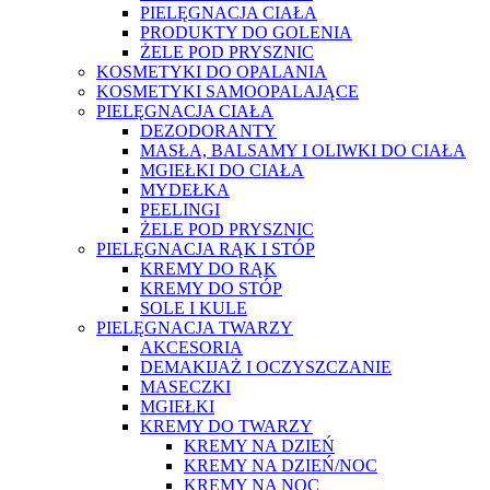
PIELĘGNACJA CIAŁA
PRODUKTY DO GOLENIA
ŻELE POD PRYSZNIC
KOSMETYKI DO OPALANIA
KOSMETYKI SAMOOPALAJĄCE
PIELĘGNACJA CIAŁA
DEZODORANTY
MASŁA, BALSAMY I OLIWKI DO CIAŁA
MGIEŁKI DO CIAŁA
MYDEŁKA
PEELINGI
ŻELE POD PRYSZNIC
PIELĘGNACJA RĄK I STÓP
KREMY DO RĄK
KREMY DO STÓP
SOLE I KULE
PIELĘGNACJA TWARZY
AKCESORIA
DEMAKIJAŻ I OCZYSZCZANIE
MASECZKI
MGIEŁKI
KREMY DO TWARZY
KREMY NA DZIEŃ
KREMY NA DZIEŃ/NOC
KREMY NA NOC