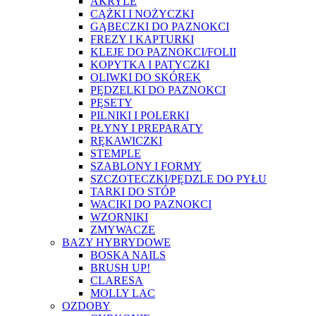
AKRYLE
CĄŻKI I NOŻYCZKI
GĄBECZKI DO PAZNOKCI
FREZY I KAPTURKI
KLEJE DO PAZNOKCI/FOLII
KOPYTKA I PATYCZKI
OLIWKI DO SKÓREK
PĘDZELKI DO PAZNOKCI
PĘSETY
PILNIKI I POLERKI
PŁYNY I PREPARATY
RĘKAWICZKI
STEMPLE
SZABLONY I FORMY
SZCZOTECZKI/PĘDZLE DO PYŁU
TARKI DO STÓP
WACIKI DO PAZNOKCI
WZORNIKI
ZMYWACZE
BAZY HYBRYDOWE
BOSKA NAILS
BRUSH UP!
CLARESA
MOLLY LAC
OZDOBY