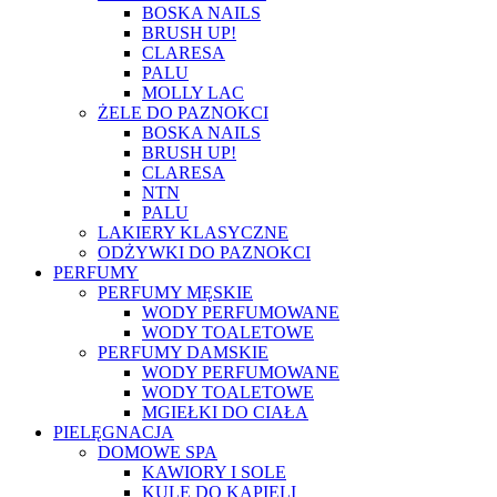
BOSKA NAILS
BRUSH UP!
CLARESA
PALU
MOLLY LAC
ŻELE DO PAZNOKCI
BOSKA NAILS
BRUSH UP!
CLARESA
NTN
PALU
LAKIERY KLASYCZNE
ODŻYWKI DO PAZNOKCI
PERFUMY
PERFUMY MĘSKIE
WODY PERFUMOWANE
WODY TOALETOWE
PERFUMY DAMSKIE
WODY PERFUMOWANE
WODY TOALETOWE
MGIEŁKI DO CIAŁA
PIELĘGNACJA
DOMOWE SPA
KAWIORY I SOLE
KULE DO KĄPIELI