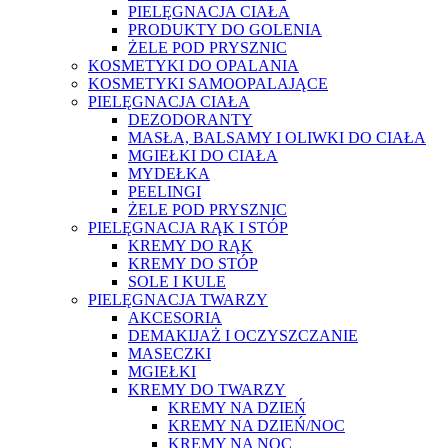
PIELĘGNACJA CIAŁA
PRODUKTY DO GOLENIA
ŻELE POD PRYSZNIC
KOSMETYKI DO OPALANIA
KOSMETYKI SAMOOPALAJĄCE
PIELĘGNACJA CIAŁA
DEZODORANTY
MASŁA, BALSAMY I OLIWKI DO CIAŁA
MGIEŁKI DO CIAŁA
MYDEŁKA
PEELINGI
ŻELE POD PRYSZNIC
PIELĘGNACJA RĄK I STÓP
KREMY DO RĄK
KREMY DO STÓP
SOLE I KULE
PIELĘGNACJA TWARZY
AKCESORIA
DEMAKIJAŻ I OCZYSZCZANIE
MASECZKI
MGIEŁKI
KREMY DO TWARZY
KREMY NA DZIEŃ
KREMY NA DZIEŃ/NOC
KREMY NA NOC