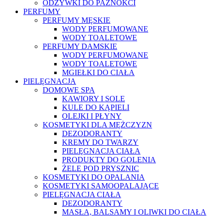
ODŻYWKI DO PAZNOKCI
PERFUMY
PERFUMY MĘSKIE
WODY PERFUMOWANE
WODY TOALETOWE
PERFUMY DAMSKIE
WODY PERFUMOWANE
WODY TOALETOWE
MGIEŁKI DO CIAŁA
PIELĘGNACJA
DOMOWE SPA
KAWIORY I SOLE
KULE DO KĄPIELI
OLEJKI I PŁYNY
KOSMETYKI DLA MĘŻCZYZN
DEZODORANTY
KREMY DO TWARZY
PIELĘGNACJA CIAŁA
PRODUKTY DO GOLENIA
ŻELE POD PRYSZNIC
KOSMETYKI DO OPALANIA
KOSMETYKI SAMOOPALAJĄCE
PIELĘGNACJA CIAŁA
DEZODORANTY
MASŁA, BALSAMY I OLIWKI DO CIAŁA