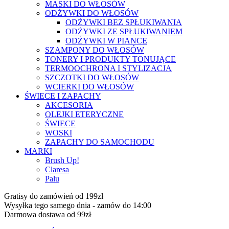
MASKI DO WŁOSÓW
ODŻYWKI DO WŁOSÓW
ODŻYWKI BEZ SPŁUKIWANIA
ODŻYWKI ZE SPŁUKIWANIEM
ODŻYWKI W PIANCE
SZAMPONY DO WŁOSÓW
TONERY I PRODUKTY TONUJĄCE
TERMOOCHRONA I STYLIZACJA
SZCZOTKI DO WŁOSÓW
WCIERKI DO WŁOSÓW
ŚWIECE I ZAPACHY
AKCESORIA
OLEJKI ETERYCZNE
ŚWIECE
WOSKI
ZAPACHY DO SAMOCHODU
MARKI
Brush Up!
Claresa
Palu
Gratisy do zamówień od 199zł
Wysyłka tego samego dnia - zamów do 14:00
Darmowa dostawa od 99zł