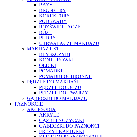
BAZY
BRONZERY
KOREKTORY
PODKŁADY
ROZŚWIETLACZE
RÓŻE
PUDRY
UTRWALACZE MAKIJAŻU
MAKIJAŻ UST
BŁYSZCZYKI
KONTURÓWKI
OLEJKI
POMADKI
POMADKI OCHRONNE
PĘDZLE DO MAKIJAŻU
PĘDZLE DO OCZU
PĘDZLE DO TWARZY
GĄBECZKI DO MAKIJAŻU
PAZNOKCIE
AKCESORIA
AKRYLE
CĄŻKI I NOŻYCZKI
GĄBECZKI DO PAZNOKCI
FREZY I KAPTURKI
KLEJE DO PAZNOKCI/FOLII