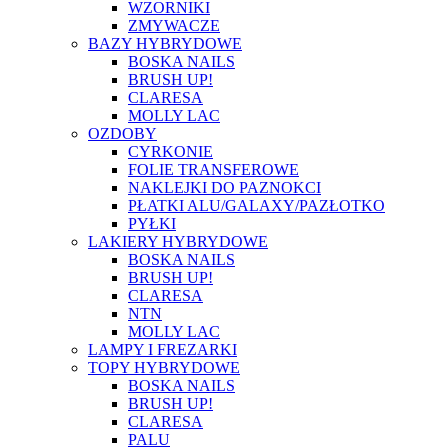
WZORNIKI
ZMYWACZE
BAZY HYBRYDOWE
BOSKA NAILS
BRUSH UP!
CLARESA
MOLLY LAC
OZDOBY
CYRKONIE
FOLIE TRANSFEROWE
NAKLEJKI DO PAZNOKCI
PŁATKI ALU/GALAXY/PAZŁOTKO
PYŁKI
LAKIERY HYBRYDOWE
BOSKA NAILS
BRUSH UP!
CLARESA
NTN
MOLLY LAC
LAMPY I FREZARKI
TOPY HYBRYDOWE
BOSKA NAILS
BRUSH UP!
CLARESA
PALU