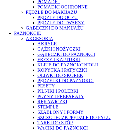
POMADKI
POMADKI OCHRONNE
PĘDZLE DO MAKIJAŻU
PĘDZLE DO OCZU
PĘDZLE DO TWARZY
GĄBECZKI DO MAKIJAŻU
PAZNOKCIE
AKCESORIA
AKRYLE
CĄŻKI I NOŻYCZKI
GĄBECZKI DO PAZNOKCI
FREZY I KAPTURKI
KLEJE DO PAZNOKCI/FOLII
KOPYTKA I PATYCZKI
OLIWKI DO SKÓREK
PĘDZELKI DO PAZNOKCI
PĘSETY
PILNIKI I POLERKI
PŁYNY I PREPARATY
RĘKAWICZKI
STEMPLE
SZABLONY I FORMY
SZCZOTECZKI/PĘDZLE DO PYŁU
TARKI DO STÓP
WACIKI DO PAZNOKCI