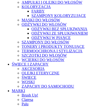
AMPUŁKI I OLEJKI DO WŁOSÓW
KOLORYZACJA
FARBY
SZAMPONY KOLORYZUJĄCE
MASKI DO WŁOSÓW
ODŻYWKI DO WŁOSÓW
ODŻYWKI BEZ SPŁUKIWANIA
ODŻYWKI ZE SPŁUKIWANIEM
ODŻYWKI W PIANCE
SZAMPONY DO WŁOSÓW
TONERY I PRODUKTY TONUJĄCE
TERMOOCHRONA I STYLIZACJA
SZCZOTKI DO WŁOSÓW
WCIERKI DO WŁOSÓW
ŚWIECE I ZAPACHY
AKCESORIA
OLEJKI ETERYCZNE
ŚWIECE
WOSKI
ZAPACHY DO SAMOCHODU
MARKI
Brush Up!
Claresa
Palu