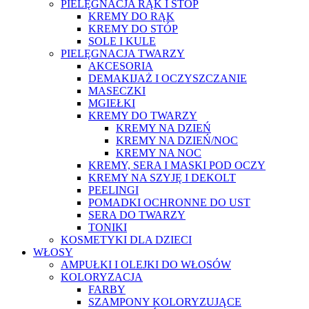
PIELĘGNACJA RĄK I STÓP
KREMY DO RĄK
KREMY DO STÓP
SOLE I KULE
PIELĘGNACJA TWARZY
AKCESORIA
DEMAKIJAŻ I OCZYSZCZANIE
MASECZKI
MGIEŁKI
KREMY DO TWARZY
KREMY NA DZIEŃ
KREMY NA DZIEŃ/NOC
KREMY NA NOC
KREMY, SERA I MASKI POD OCZY
KREMY NA SZYJĘ I DEKOLT
PEELINGI
POMADKI OCHRONNE DO UST
SERA DO TWARZY
TONIKI
KOSMETYKI DLA DZIECI
WŁOSY
AMPUŁKI I OLEJKI DO WŁOSÓW
KOLORYZACJA
FARBY
SZAMPONY KOLORYZUJĄCE