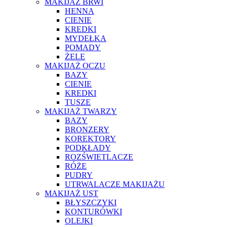
MAKIJAŻ BRWI
HENNA
CIENIE
KREDKI
MYDEŁKA
POMADY
ŻELE
MAKIJAŻ OCZU
BAZY
CIENIE
KREDKI
TUSZE
MAKIJAŻ TWARZY
BAZY
BRONZERY
KOREKTORY
PODKŁADY
ROZŚWIETLACZE
RÓŻE
PUDRY
UTRWALACZE MAKIJAŻU
MAKIJAŻ UST
BŁYSZCZYKI
KONTURÓWKI
OLEJKI