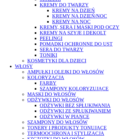
KREMY DO TWARZY
KREMY NA DZIEŃ
KREMY NA DZIEŃ/NOC
KREMY NA NOC
KREMY, SERA I MASKI POD OCZY
KREMY NA SZYJĘ I DEKOLT
PEELINGI
POMADKI OCHRONNE DO UST
SERA DO TWARZY
TONIKI
KOSMETYKI DLA DZIECI
WŁOSY
AMPUŁKI I OLEJKI DO WŁOSÓW
KOLORYZACJA
FARBY
SZAMPONY KOLORYZUJĄCE
MASKI DO WŁOSÓW
ODŻYWKI DO WŁOSÓW
ODŻYWKI BEZ SPŁUKIWANIA
ODŻYWKI ZE SPŁUKIWANIEM
ODŻYWKI W PIANCE
SZAMPONY DO WŁOSÓW
TONERY I PRODUKTY TONUJĄCE
TERMOOCHRONA I STYLIZACJA
SZCZOTKI DO WŁOSÓW