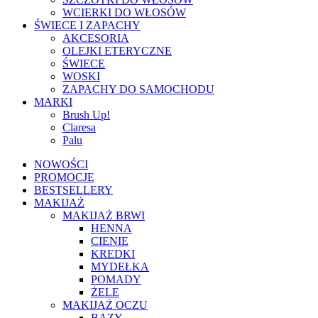
WCIERKI DO WŁOSÓW
ŚWIECE I ZAPACHY
AKCESORIA
OLEJKI ETERYCZNE
ŚWIECE
WOSKI
ZAPACHY DO SAMOCHODU
MARKI
Brush Up!
Claresa
Palu
NOWOŚCI
PROMOCJE
BESTSELLERY
MAKIJAŻ
MAKIJAŻ BRWI
HENNA
CIENIE
KREDKI
MYDEŁKA
POMADY
ŻELE
MAKIJAŻ OCZU
BAZY