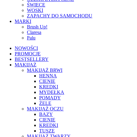
ŚWIECE
WOSKI
ZAPACHY DO SAMOCHODU
MARKI
Brush Up!
Claresa
Palu
NOWOŚCI
PROMOCJE
BESTSELLERY
MAKIJAŻ
MAKIJAŻ BRWI
HENNA
CIENIE
KREDKI
MYDEŁKA
POMADY
ŻELE
MAKIJAŻ OCZU
BAZY
CIENIE
KREDKI
TUSZE
MAKIJAŻ TWARZY