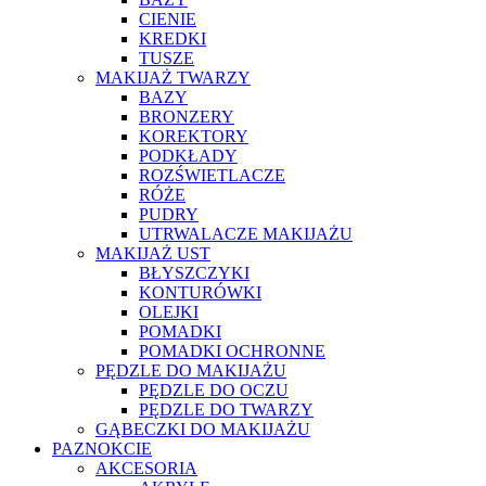
CIENIE
KREDKI
TUSZE
MAKIJAŻ TWARZY
BAZY
BRONZERY
KOREKTORY
PODKŁADY
ROZŚWIETLACZE
RÓŻE
PUDRY
UTRWALACZE MAKIJAŻU
MAKIJAŻ UST
BŁYSZCZYKI
KONTURÓWKI
OLEJKI
POMADKI
POMADKI OCHRONNE
PĘDZLE DO MAKIJAŻU
PĘDZLE DO OCZU
PĘDZLE DO TWARZY
GĄBECZKI DO MAKIJAŻU
PAZNOKCIE
AKCESORIA