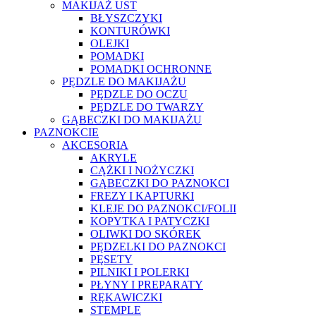
MAKIJAŻ UST
BŁYSZCZYKI
KONTURÓWKI
OLEJKI
POMADKI
POMADKI OCHRONNE
PĘDZLE DO MAKIJAŻU
PĘDZLE DO OCZU
PĘDZLE DO TWARZY
GĄBECZKI DO MAKIJAŻU
PAZNOKCIE
AKCESORIA
AKRYLE
CĄŻKI I NOŻYCZKI
GĄBECZKI DO PAZNOKCI
FREZY I KAPTURKI
KLEJE DO PAZNOKCI/FOLII
KOPYTKA I PATYCZKI
OLIWKI DO SKÓREK
PĘDZELKI DO PAZNOKCI
PĘSETY
PILNIKI I POLERKI
PŁYNY I PREPARATY
RĘKAWICZKI
STEMPLE