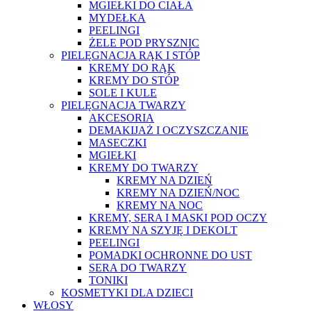
MGIEŁKI DO CIAŁA
MYDEŁKA
PEELINGI
ŻELE POD PRYSZNIC
PIELĘGNACJA RĄK I STÓP
KREMY DO RĄK
KREMY DO STÓP
SOLE I KULE
PIELĘGNACJA TWARZY
AKCESORIA
DEMAKIJAŻ I OCZYSZCZANIE
MASECZKI
MGIEŁKI
KREMY DO TWARZY
KREMY NA DZIEŃ
KREMY NA DZIEŃ/NOC
KREMY NA NOC
KREMY, SERA I MASKI POD OCZY
KREMY NA SZYJĘ I DEKOLT
PEELINGI
POMADKI OCHRONNE DO UST
SERA DO TWARZY
TONIKI
KOSMETYKI DLA DZIECI
WŁOSY