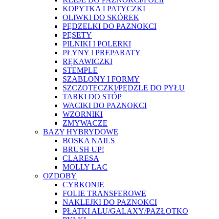
KOPYTKA I PATYCZKI
OLIWKI DO SKÓREK
PĘDZELKI DO PAZNOKCI
PĘSETY
PILNIKI I POLERKI
PŁYNY I PREPARATY
RĘKAWICZKI
STEMPLE
SZABLONY I FORMY
SZCZOTECZKI/PĘDZLE DO PYŁU
TARKI DO STÓP
WACIKI DO PAZNOKCI
WZORNIKI
ZMYWACZE
BAZY HYBRYDOWE
BOSKA NAILS
BRUSH UP!
CLARESA
MOLLY LAC
OZDOBY
CYRKONIE
FOLIE TRANSFEROWE
NAKLEJKI DO PAZNOKCI
PŁATKI ALU/GALAXY/PAZŁOTKO