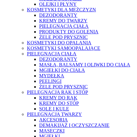
OLEJKI I PŁYNY
KOSMETYKI DLA MĘŻCZYZN
DEZODORANTY
KREMY DO TWARZY
PIELĘGNACJA CIAŁA
PRODUKTY DO GOLENIA
ŻELE POD PRYSZNIC
KOSMETYKI DO OPALANIA
KOSMETYKI SAMOOPALAJĄCE
PIELĘGNACJA CIAŁA
DEZODORANTY
MASŁA, BALSAMY I OLIWKI DO CIAŁA
MGIEŁKI DO CIAŁA
MYDEŁKA
PEELINGI
ŻELE POD PRYSZNIC
PIELĘGNACJA RĄK I STÓP
KREMY DO RĄK
KREMY DO STÓP
SOLE I KULE
PIELĘGNACJA TWARZY
AKCESORIA
DEMAKIJAŻ I OCZYSZCZANIE
MASECZKI
MGIEŁKI