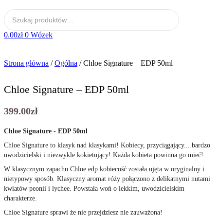
0.00
zł
0
Wózek
Strona główna
/
Ogólna
/ Chloe Signature – EDP 50ml
Chloe Signature – EDP 50ml
399.00
zł
Chloe Signature - EDP 50ml
Chloe Signature to klasyk nad klasykami! Kobiecy, przyciągający... bardzo
uwodzicielski i niezwykle kokietujący! Każda kobieta powinna go mieć!
W klasycznym zapachu Chloe edp kobiecość została ujęta w oryginalny i
nietypowy sposób. Klasyczny aromat róży połączono z delikatnymi nutami
kwiatów peonii i lychee. Powstała woń o lekkim, uwodzicielskim
charakterze.
Chloe Signature sprawi że nie przejdziesz nie zauważona!