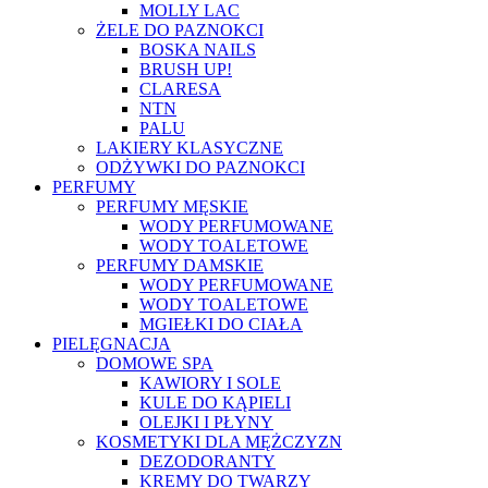
MOLLY LAC
ŻELE DO PAZNOKCI
BOSKA NAILS
BRUSH UP!
CLARESA
NTN
PALU
LAKIERY KLASYCZNE
ODŻYWKI DO PAZNOKCI
PERFUMY
PERFUMY MĘSKIE
WODY PERFUMOWANE
WODY TOALETOWE
PERFUMY DAMSKIE
WODY PERFUMOWANE
WODY TOALETOWE
MGIEŁKI DO CIAŁA
PIELĘGNACJA
DOMOWE SPA
KAWIORY I SOLE
KULE DO KĄPIELI
OLEJKI I PŁYNY
KOSMETYKI DLA MĘŻCZYZN
DEZODORANTY
KREMY DO TWARZY