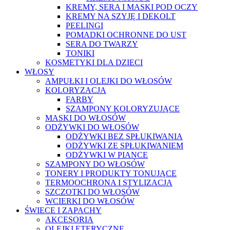
KREMY, SERA I MASKI POD OCZY
KREMY NA SZYJĘ I DEKOLT
PEELINGI
POMADKI OCHRONNE DO UST
SERA DO TWARZY
TONIKI
KOSMETYKI DLA DZIECI
WŁOSY
AMPUŁKI I OLEJKI DO WŁOSÓW
KOLORYZACJA
FARBY
SZAMPONY KOLORYZUJĄCE
MASKI DO WŁOSÓW
ODŻYWKI DO WŁOSÓW
ODŻYWKI BEZ SPŁUKIWANIA
ODŻYWKI ZE SPŁUKIWANIEM
ODŻYWKI W PIANCE
SZAMPONY DO WŁOSÓW
TONERY I PRODUKTY TONUJĄCE
TERMOOCHRONA I STYLIZACJA
SZCZOTKI DO WŁOSÓW
WCIERKI DO WŁOSÓW
ŚWIECE I ZAPACHY
AKCESORIA
OLEJKI ETERYCZNE