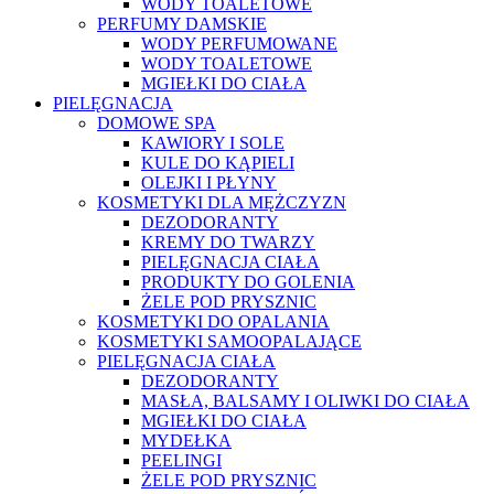
WODY TOALETOWE
PERFUMY DAMSKIE
WODY PERFUMOWANE
WODY TOALETOWE
MGIEŁKI DO CIAŁA
PIELĘGNACJA
DOMOWE SPA
KAWIORY I SOLE
KULE DO KĄPIELI
OLEJKI I PŁYNY
KOSMETYKI DLA MĘŻCZYZN
DEZODORANTY
KREMY DO TWARZY
PIELĘGNACJA CIAŁA
PRODUKTY DO GOLENIA
ŻELE POD PRYSZNIC
KOSMETYKI DO OPALANIA
KOSMETYKI SAMOOPALAJĄCE
PIELĘGNACJA CIAŁA
DEZODORANTY
MASŁA, BALSAMY I OLIWKI DO CIAŁA
MGIEŁKI DO CIAŁA
MYDEŁKA
PEELINGI
ŻELE POD PRYSZNIC