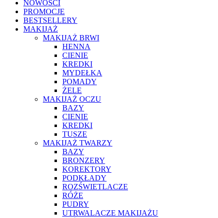
NOWOŚCI
PROMOCJE
BESTSELLERY
MAKIJAŻ
MAKIJAŻ BRWI
HENNA
CIENIE
KREDKI
MYDEŁKA
POMADY
ŻELE
MAKIJAŻ OCZU
BAZY
CIENIE
KREDKI
TUSZE
MAKIJAŻ TWARZY
BAZY
BRONZERY
KOREKTORY
PODKŁADY
ROZŚWIETLACZE
RÓŻE
PUDRY
UTRWALACZE MAKIJAŻU