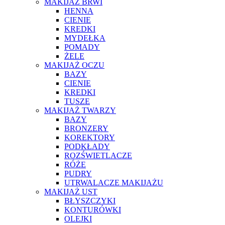
MAKIJAŻ BRWI
HENNA
CIENIE
KREDKI
MYDEŁKA
POMADY
ŻELE
MAKIJAŻ OCZU
BAZY
CIENIE
KREDKI
TUSZE
MAKIJAŻ TWARZY
BAZY
BRONZERY
KOREKTORY
PODKŁADY
ROZŚWIETLACZE
RÓŻE
PUDRY
UTRWALACZE MAKIJAŻU
MAKIJAŻ UST
BŁYSZCZYKI
KONTURÓWKI
OLEJKI