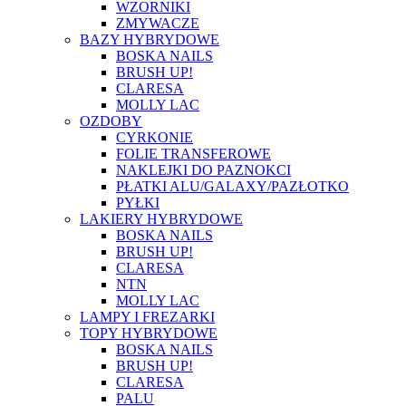
WZORNIKI
ZMYWACZE
BAZY HYBRYDOWE
BOSKA NAILS
BRUSH UP!
CLARESA
MOLLY LAC
OZDOBY
CYRKONIE
FOLIE TRANSFEROWE
NAKLEJKI DO PAZNOKCI
PŁATKI ALU/GALAXY/PAZŁOTKO
PYŁKI
LAKIERY HYBRYDOWE
BOSKA NAILS
BRUSH UP!
CLARESA
NTN
MOLLY LAC
LAMPY I FREZARKI
TOPY HYBRYDOWE
BOSKA NAILS
BRUSH UP!
CLARESA
PALU