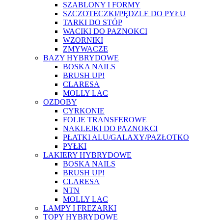
SZABLONY I FORMY
SZCZOTECZKI/PĘDZLE DO PYŁU
TARKI DO STÓP
WACIKI DO PAZNOKCI
WZORNIKI
ZMYWACZE
BAZY HYBRYDOWE
BOSKA NAILS
BRUSH UP!
CLARESA
MOLLY LAC
OZDOBY
CYRKONIE
FOLIE TRANSFEROWE
NAKLEJKI DO PAZNOKCI
PŁATKI ALU/GALAXY/PAZŁOTKO
PYŁKI
LAKIERY HYBRYDOWE
BOSKA NAILS
BRUSH UP!
CLARESA
NTN
MOLLY LAC
LAMPY I FREZARKI
TOPY HYBRYDOWE