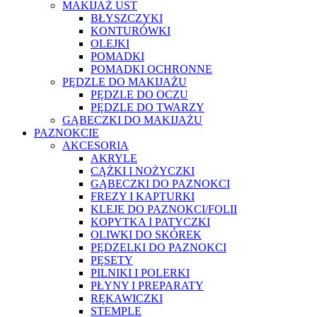
MAKIJAŻ UST
BŁYSZCZYKI
KONTURÓWKI
OLEJKI
POMADKI
POMADKI OCHRONNE
PĘDZLE DO MAKIJAŻU
PĘDZLE DO OCZU
PĘDZLE DO TWARZY
GĄBECZKI DO MAKIJAŻU
PAZNOKCIE
AKCESORIA
AKRYLE
CĄŻKI I NOŻYCZKI
GĄBECZKI DO PAZNOKCI
FREZY I KAPTURKI
KLEJE DO PAZNOKCI/FOLII
KOPYTKA I PATYCZKI
OLIWKI DO SKÓREK
PĘDZELKI DO PAZNOKCI
PĘSETY
PILNIKI I POLERKI
PŁYNY I PREPARATY
RĘKAWICZKI
STEMPLE