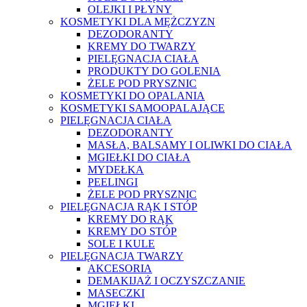
OLEJKI I PŁYNY
KOSMETYKI DLA MĘŻCZYZN
DEZODORANTY
KREMY DO TWARZY
PIELĘGNACJA CIAŁA
PRODUKTY DO GOLENIA
ŻELE POD PRYSZNIC
KOSMETYKI DO OPALANIA
KOSMETYKI SAMOOPALAJĄCE
PIELĘGNACJA CIAŁA
DEZODORANTY
MASŁA, BALSAMY I OLIWKI DO CIAŁA
MGIEŁKI DO CIAŁA
MYDEŁKA
PEELINGI
ŻELE POD PRYSZNIC
PIELĘGNACJA RĄK I STÓP
KREMY DO RĄK
KREMY DO STÓP
SOLE I KULE
PIELĘGNACJA TWARZY
AKCESORIA
DEMAKIJAŻ I OCZYSZCZANIE
MASECZKI
MGIEŁKI