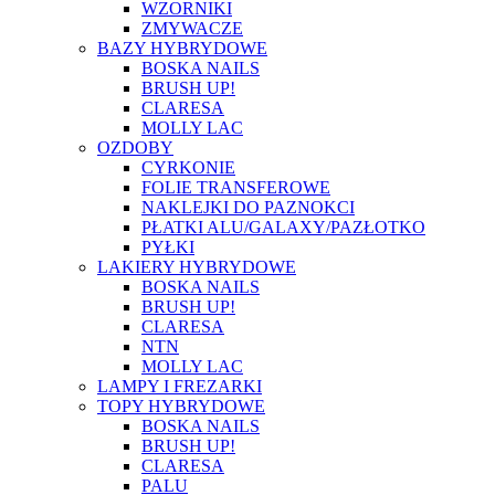
WZORNIKI
ZMYWACZE
BAZY HYBRYDOWE
BOSKA NAILS
BRUSH UP!
CLARESA
MOLLY LAC
OZDOBY
CYRKONIE
FOLIE TRANSFEROWE
NAKLEJKI DO PAZNOKCI
PŁATKI ALU/GALAXY/PAZŁOTKO
PYŁKI
LAKIERY HYBRYDOWE
BOSKA NAILS
BRUSH UP!
CLARESA
NTN
MOLLY LAC
LAMPY I FREZARKI
TOPY HYBRYDOWE
BOSKA NAILS
BRUSH UP!
CLARESA
PALU