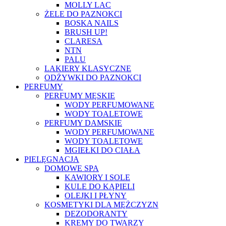
MOLLY LAC
ŻELE DO PAZNOKCI
BOSKA NAILS
BRUSH UP!
CLARESA
NTN
PALU
LAKIERY KLASYCZNE
ODŻYWKI DO PAZNOKCI
PERFUMY
PERFUMY MĘSKIE
WODY PERFUMOWANE
WODY TOALETOWE
PERFUMY DAMSKIE
WODY PERFUMOWANE
WODY TOALETOWE
MGIEŁKI DO CIAŁA
PIELĘGNACJA
DOMOWE SPA
KAWIORY I SOLE
KULE DO KĄPIELI
OLEJKI I PŁYNY
KOSMETYKI DLA MĘŻCZYZN
DEZODORANTY
KREMY DO TWARZY