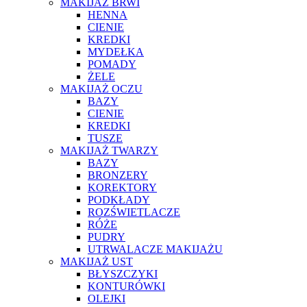
MAKIJAŻ BRWI
HENNA
CIENIE
KREDKI
MYDEŁKA
POMADY
ŻELE
MAKIJAŻ OCZU
BAZY
CIENIE
KREDKI
TUSZE
MAKIJAŻ TWARZY
BAZY
BRONZERY
KOREKTORY
PODKŁADY
ROZŚWIETLACZE
RÓŻE
PUDRY
UTRWALACZE MAKIJAŻU
MAKIJAŻ UST
BŁYSZCZYKI
KONTURÓWKI
OLEJKI