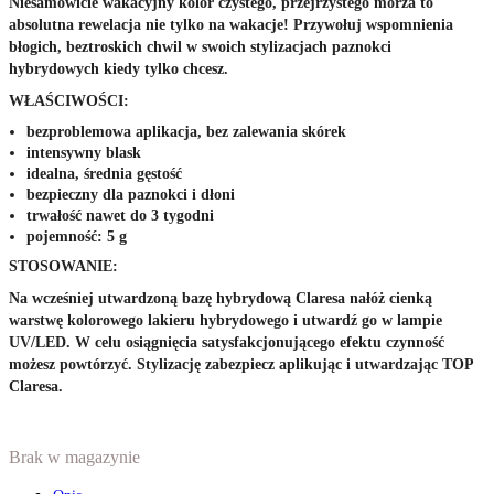
Niesamowicie
wakacyjny kolor czystego, przejrzystego morza to
absolutna rewelacja nie tylko na wakacje! Przywołuj wspomnienia
błogich, beztroskich chwil w swoich stylizacjach paznokci
hybrydowych kiedy tylko chcesz.
WŁAŚCIWOŚCI:
bezproblemowa aplikacja, bez zalewania skórek
intensywny blask
idealna, średnia gęstość
bezpieczny dla paznokci i dłoni
trwałość nawet do 3 tygodni
pojemność: 5 g
STOSOWANIE:
Na wcześniej utwardzoną bazę hybrydową Claresa nałóż cienką
warstwę kolorowego lakieru hybrydowego i utwardź go w lampie
UV/LED. W celu osiągnięcia satysfakcjonującego efektu czynność
możesz powtórzyć. Stylizację zabezpiecz aplikując i utwardzając TOP
Claresa.
Brak w magazynie