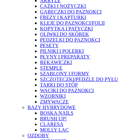
AKRYLE
CĄŻKI I NOŻYCZKI
GĄBECZKI DO PAZNOKCI
FREZY I KAPTURKI
KLEJE DO PAZNOKCI/FOLII
KOPYTKA I PATYCZKI
OLIWKI DO SKÓREK
PĘDZELKI DO PAZNOKCI
PĘSETY
PILNIKI I POLERKI
PŁYNY I PREPARATY
RĘKAWICZKI
STEMPLE
SZABLONY I FORMY
SZCZOTECZKI/PĘDZLE DO PYŁU
TARKI DO STÓP
WACIKI DO PAZNOKCI
WZORNIKI
ZMYWACZE
BAZY HYBRYDOWE
BOSKA NAILS
BRUSH UP!
CLARESA
MOLLY LAC
OZDOBY