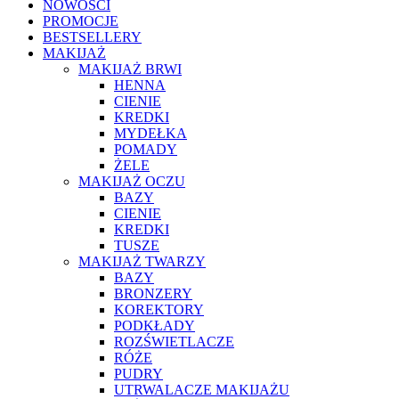
NOWOŚCI
PROMOCJE
BESTSELLERY
MAKIJAŻ
MAKIJAŻ BRWI
HENNA
CIENIE
KREDKI
MYDEŁKA
POMADY
ŻELE
MAKIJAŻ OCZU
BAZY
CIENIE
KREDKI
TUSZE
MAKIJAŻ TWARZY
BAZY
BRONZERY
KOREKTORY
PODKŁADY
ROZŚWIETLACZE
RÓŻE
PUDRY
UTRWALACZE MAKIJAŻU