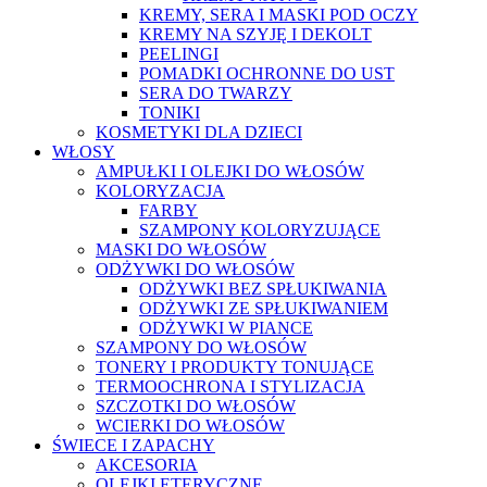
KREMY, SERA I MASKI POD OCZY
KREMY NA SZYJĘ I DEKOLT
PEELINGI
POMADKI OCHRONNE DO UST
SERA DO TWARZY
TONIKI
KOSMETYKI DLA DZIECI
WŁOSY
AMPUŁKI I OLEJKI DO WŁOSÓW
KOLORYZACJA
FARBY
SZAMPONY KOLORYZUJĄCE
MASKI DO WŁOSÓW
ODŻYWKI DO WŁOSÓW
ODŻYWKI BEZ SPŁUKIWANIA
ODŻYWKI ZE SPŁUKIWANIEM
ODŻYWKI W PIANCE
SZAMPONY DO WŁOSÓW
TONERY I PRODUKTY TONUJĄCE
TERMOOCHRONA I STYLIZACJA
SZCZOTKI DO WŁOSÓW
WCIERKI DO WŁOSÓW
ŚWIECE I ZAPACHY
AKCESORIA
OLEJKI ETERYCZNE