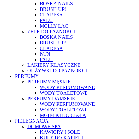
BOSKA NAILS
BRUSH UP!
CLARESA
PALU
MOLLY LAC
ŻELE DO PAZNOKCI
BOSKA NAILS
BRUSH UP!
CLARESA
NTN
PALU
LAKIERY KLASYCZNE
ODŻYWKI DO PAZNOKCI
PERFUMY
PERFUMY MĘSKIE
WODY PERFUMOWANE
WODY TOALETOWE
PERFUMY DAMSKIE
WODY PERFUMOWANE
WODY TOALETOWE
MGIEŁKI DO CIAŁA
PIELĘGNACJA
DOMOWE SPA
KAWIORY I SOLE
KULE DO KĄPIELI