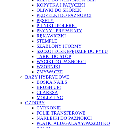
KOPYTKA I PATYCZKI
OLIWKI DO SKÓREK
PĘDZELKI DO PAZNOKCI
PĘSETY
PILNIKI I POLERKI
PŁYNY I PREPARATY
RĘKAWICZKI
STEMPLE
SZABLONY I FORMY
SZCZOTECZKI/PĘDZLE DO PYŁU
TARKI DO STÓP
WACIKI DO PAZNOKCI
WZORNIKI
ZMYWACZE
BAZY HYBRYDOWE
BOSKA NAILS
BRUSH UP!
CLARESA
MOLLY LAC
OZDOBY
CYRKONIE
FOLIE TRANSFEROWE
NAKLEJKI DO PAZNOKCI
PŁATKI ALU/GALAXY/PAZŁOTKO