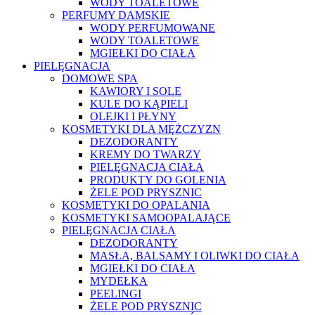
WODY TOALETOWE
PERFUMY DAMSKIE
WODY PERFUMOWANE
WODY TOALETOWE
MGIEŁKI DO CIAŁA
PIELĘGNACJA
DOMOWE SPA
KAWIORY I SOLE
KULE DO KĄPIELI
OLEJKI I PŁYNY
KOSMETYKI DLA MĘŻCZYZN
DEZODORANTY
KREMY DO TWARZY
PIELĘGNACJA CIAŁA
PRODUKTY DO GOLENIA
ŻELE POD PRYSZNIC
KOSMETYKI DO OPALANIA
KOSMETYKI SAMOOPALAJĄCE
PIELĘGNACJA CIAŁA
DEZODORANTY
MASŁA, BALSAMY I OLIWKI DO CIAŁA
MGIEŁKI DO CIAŁA
MYDEŁKA
PEELINGI
ŻELE POD PRYSZNIC