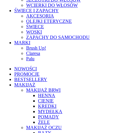
WCIERKI DO WŁOSÓW
ŚWIECE I ZAPACHY
AKCESORIA
OLEJKI ETERYCZNE
ŚWIECE
WOSKI
ZAPACHY DO SAMOCHODU
MARKI
Brush Up!
Claresa
Palu
NOWOŚCI
PROMOCJE
BESTSELLERY
MAKIJAŻ
MAKIJAŻ BRWI
HENNA
CIENIE
KREDKI
MYDEŁKA
POMADY
ŻELE
MAKIJAŻ OCZU
BAZY