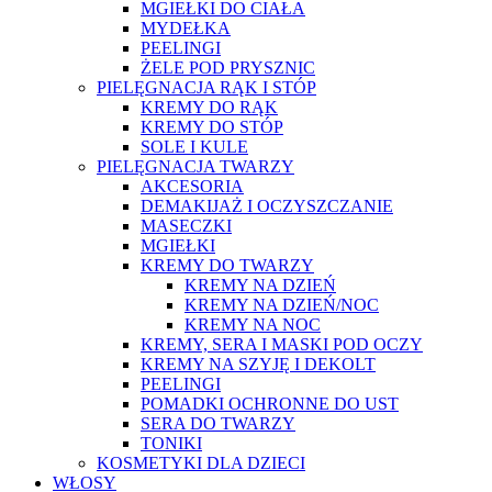
MGIEŁKI DO CIAŁA
MYDEŁKA
PEELINGI
ŻELE POD PRYSZNIC
PIELĘGNACJA RĄK I STÓP
KREMY DO RĄK
KREMY DO STÓP
SOLE I KULE
PIELĘGNACJA TWARZY
AKCESORIA
DEMAKIJAŻ I OCZYSZCZANIE
MASECZKI
MGIEŁKI
KREMY DO TWARZY
KREMY NA DZIEŃ
KREMY NA DZIEŃ/NOC
KREMY NA NOC
KREMY, SERA I MASKI POD OCZY
KREMY NA SZYJĘ I DEKOLT
PEELINGI
POMADKI OCHRONNE DO UST
SERA DO TWARZY
TONIKI
KOSMETYKI DLA DZIECI
WŁOSY