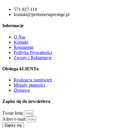
571-927-114
kontakt@perfumeriaprestige.pl
Informacje
O Nas
Kontakt
Regulamin
Polityka Prywatności
Zwroty i Reklamacje
Obsługa kLIENTa
Realizacja zamówień
Metody płatności
Dostawa
Zapisz się do newslettera
Twoje Imię
Adres e-mail
Zapisz się