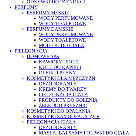
ODŻYWKI DO PAZNOKCI
PERFUMY
PERFUMY MĘSKIE
WODY PERFUMOWANE
WODY TOALETOWE
PERFUMY DAMSKIE
WODY PERFUMOWANE
WODY TOALETOWE
MGIEŁKI DO CIAŁA
PIELĘGNACJA
DOMOWE SPA
KAWIORY I SOLE
KULE DO KĄPIELI
OLEJKI I PŁYNY
KOSMETYKI DLA MĘŻCZYZN
DEZODORANTY
KREMY DO TWARZY
PIELĘGNACJA CIAŁA
PRODUKTY DO GOLENIA
ŻELE POD PRYSZNIC
KOSMETYKI DO OPALANIA
KOSMETYKI SAMOOPALAJĄCE
PIELĘGNACJA CIAŁA
DEZODORANTY
MASŁA, BALSAMY I OLIWKI DO CIAŁA