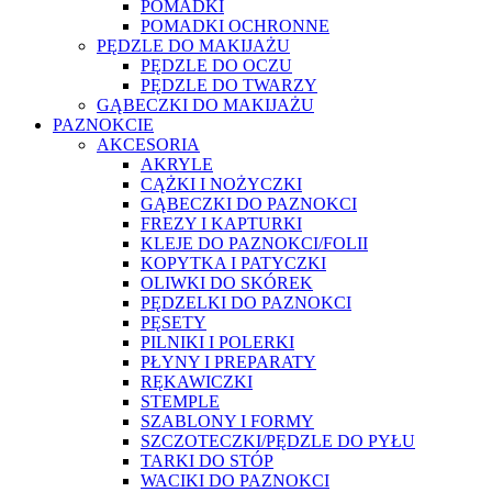
POMADKI
POMADKI OCHRONNE
PĘDZLE DO MAKIJAŻU
PĘDZLE DO OCZU
PĘDZLE DO TWARZY
GĄBECZKI DO MAKIJAŻU
PAZNOKCIE
AKCESORIA
AKRYLE
CĄŻKI I NOŻYCZKI
GĄBECZKI DO PAZNOKCI
FREZY I KAPTURKI
KLEJE DO PAZNOKCI/FOLII
KOPYTKA I PATYCZKI
OLIWKI DO SKÓREK
PĘDZELKI DO PAZNOKCI
PĘSETY
PILNIKI I POLERKI
PŁYNY I PREPARATY
RĘKAWICZKI
STEMPLE
SZABLONY I FORMY
SZCZOTECZKI/PĘDZLE DO PYŁU
TARKI DO STÓP
WACIKI DO PAZNOKCI