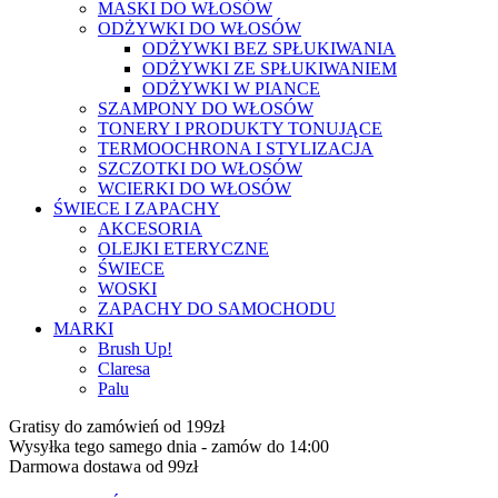
MASKI DO WŁOSÓW
ODŻYWKI DO WŁOSÓW
ODŻYWKI BEZ SPŁUKIWANIA
ODŻYWKI ZE SPŁUKIWANIEM
ODŻYWKI W PIANCE
SZAMPONY DO WŁOSÓW
TONERY I PRODUKTY TONUJĄCE
TERMOOCHRONA I STYLIZACJA
SZCZOTKI DO WŁOSÓW
WCIERKI DO WŁOSÓW
ŚWIECE I ZAPACHY
AKCESORIA
OLEJKI ETERYCZNE
ŚWIECE
WOSKI
ZAPACHY DO SAMOCHODU
MARKI
Brush Up!
Claresa
Palu
Gratisy do zamówień od 199zł
Wysyłka tego samego dnia - zamów do 14:00
Darmowa dostawa od 99zł