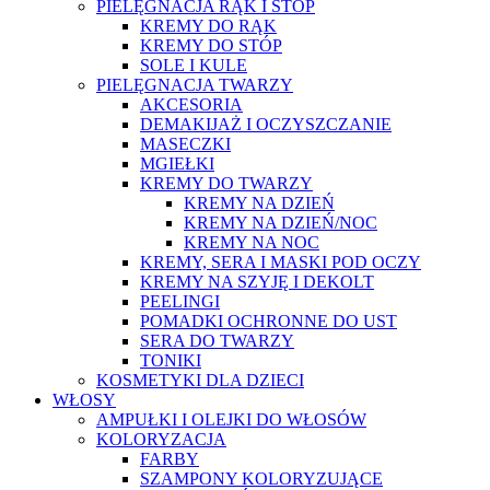
PIELĘGNACJA RĄK I STÓP
KREMY DO RĄK
KREMY DO STÓP
SOLE I KULE
PIELĘGNACJA TWARZY
AKCESORIA
DEMAKIJAŻ I OCZYSZCZANIE
MASECZKI
MGIEŁKI
KREMY DO TWARZY
KREMY NA DZIEŃ
KREMY NA DZIEŃ/NOC
KREMY NA NOC
KREMY, SERA I MASKI POD OCZY
KREMY NA SZYJĘ I DEKOLT
PEELINGI
POMADKI OCHRONNE DO UST
SERA DO TWARZY
TONIKI
KOSMETYKI DLA DZIECI
WŁOSY
AMPUŁKI I OLEJKI DO WŁOSÓW
KOLORYZACJA
FARBY
SZAMPONY KOLORYZUJĄCE