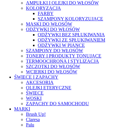
AMPUŁKI I OLEJKI DO WŁOSÓW
KOLORYZACJA
FARBY
SZAMPONY KOLORYZUJĄCE
MASKI DO WŁOSÓW
ODŻYWKI DO WŁOSÓW
ODŻYWKI BEZ SPŁUKIWANIA
ODŻYWKI ZE SPŁUKIWANIEM
ODŻYWKI W PIANCE
SZAMPONY DO WŁOSÓW
TONERY I PRODUKTY TONUJĄCE
TERMOOCHRONA I STYLIZACJA
SZCZOTKI DO WŁOSÓW
WCIERKI DO WŁOSÓW
ŚWIECE I ZAPACHY
AKCESORIA
OLEJKI ETERYCZNE
ŚWIECE
WOSKI
ZAPACHY DO SAMOCHODU
MARKI
Brush Up!
Claresa
Palu