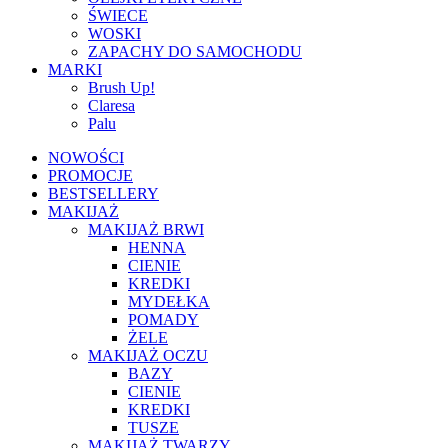
ŚWIECE
WOSKI
ZAPACHY DO SAMOCHODU
MARKI
Brush Up!
Claresa
Palu
NOWOŚCI
PROMOCJE
BESTSELLERY
MAKIJAŻ
MAKIJAŻ BRWI
HENNA
CIENIE
KREDKI
MYDEŁKA
POMADY
ŻELE
MAKIJAŻ OCZU
BAZY
CIENIE
KREDKI
TUSZE
MAKIJAŻ TWARZY