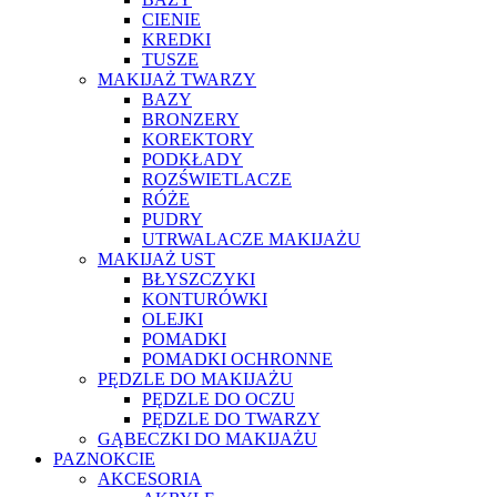
CIENIE
KREDKI
TUSZE
MAKIJAŻ TWARZY
BAZY
BRONZERY
KOREKTORY
PODKŁADY
ROZŚWIETLACZE
RÓŻE
PUDRY
UTRWALACZE MAKIJAŻU
MAKIJAŻ UST
BŁYSZCZYKI
KONTURÓWKI
OLEJKI
POMADKI
POMADKI OCHRONNE
PĘDZLE DO MAKIJAŻU
PĘDZLE DO OCZU
PĘDZLE DO TWARZY
GĄBECZKI DO MAKIJAŻU
PAZNOKCIE
AKCESORIA