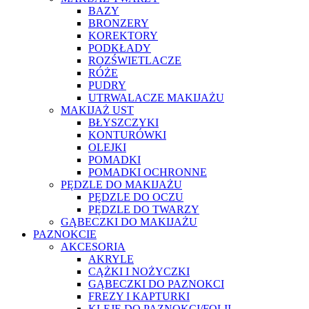
BAZY
BRONZERY
KOREKTORY
PODKŁADY
ROZŚWIETLACZE
RÓŻE
PUDRY
UTRWALACZE MAKIJAŻU
MAKIJAŻ UST
BŁYSZCZYKI
KONTURÓWKI
OLEJKI
POMADKI
POMADKI OCHRONNE
PĘDZLE DO MAKIJAŻU
PĘDZLE DO OCZU
PĘDZLE DO TWARZY
GĄBECZKI DO MAKIJAŻU
PAZNOKCIE
AKCESORIA
AKRYLE
CĄŻKI I NOŻYCZKI
GĄBECZKI DO PAZNOKCI
FREZY I KAPTURKI
KLEJE DO PAZNOKCI/FOLII