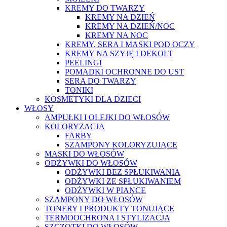
KREMY DO TWARZY
KREMY NA DZIEŃ
KREMY NA DZIEŃ/NOC
KREMY NA NOC
KREMY, SERA I MASKI POD OCZY
KREMY NA SZYJĘ I DEKOLT
PEELINGI
POMADKI OCHRONNE DO UST
SERA DO TWARZY
TONIKI
KOSMETYKI DLA DZIECI
WŁOSY
AMPUŁKI I OLEJKI DO WŁOSÓW
KOLORYZACJA
FARBY
SZAMPONY KOLORYZUJĄCE
MASKI DO WŁOSÓW
ODŻYWKI DO WŁOSÓW
ODŻYWKI BEZ SPŁUKIWANIA
ODŻYWKI ZE SPŁUKIWANIEM
ODŻYWKI W PIANCE
SZAMPONY DO WŁOSÓW
TONERY I PRODUKTY TONUJĄCE
TERMOOCHRONA I STYLIZACJA
SZCZOTKI DO WŁOSÓW