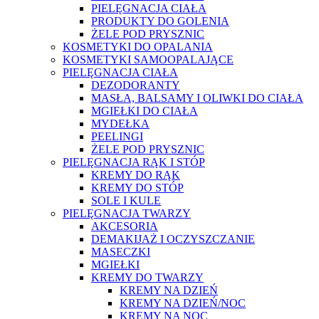
PIELĘGNACJA CIAŁA
PRODUKTY DO GOLENIA
ŻELE POD PRYSZNIC
KOSMETYKI DO OPALANIA
KOSMETYKI SAMOOPALAJĄCE
PIELĘGNACJA CIAŁA
DEZODORANTY
MASŁA, BALSAMY I OLIWKI DO CIAŁA
MGIEŁKI DO CIAŁA
MYDEŁKA
PEELINGI
ŻELE POD PRYSZNIC
PIELĘGNACJA RĄK I STÓP
KREMY DO RĄK
KREMY DO STÓP
SOLE I KULE
PIELĘGNACJA TWARZY
AKCESORIA
DEMAKIJAŻ I OCZYSZCZANIE
MASECZKI
MGIEŁKI
KREMY DO TWARZY
KREMY NA DZIEŃ
KREMY NA DZIEŃ/NOC
KREMY NA NOC