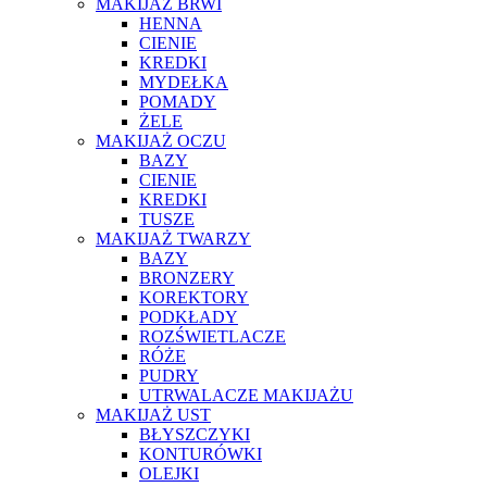
MAKIJAŻ BRWI
HENNA
CIENIE
KREDKI
MYDEŁKA
POMADY
ŻELE
MAKIJAŻ OCZU
BAZY
CIENIE
KREDKI
TUSZE
MAKIJAŻ TWARZY
BAZY
BRONZERY
KOREKTORY
PODKŁADY
ROZŚWIETLACZE
RÓŻE
PUDRY
UTRWALACZE MAKIJAŻU
MAKIJAŻ UST
BŁYSZCZYKI
KONTURÓWKI
OLEJKI