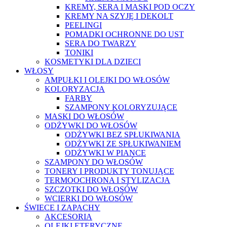
KREMY, SERA I MASKI POD OCZY
KREMY NA SZYJĘ I DEKOLT
PEELINGI
POMADKI OCHRONNE DO UST
SERA DO TWARZY
TONIKI
KOSMETYKI DLA DZIECI
WŁOSY
AMPUŁKI I OLEJKI DO WŁOSÓW
KOLORYZACJA
FARBY
SZAMPONY KOLORYZUJĄCE
MASKI DO WŁOSÓW
ODŻYWKI DO WŁOSÓW
ODŻYWKI BEZ SPŁUKIWANIA
ODŻYWKI ZE SPŁUKIWANIEM
ODŻYWKI W PIANCE
SZAMPONY DO WŁOSÓW
TONERY I PRODUKTY TONUJĄCE
TERMOOCHRONA I STYLIZACJA
SZCZOTKI DO WŁOSÓW
WCIERKI DO WŁOSÓW
ŚWIECE I ZAPACHY
AKCESORIA
OLEJKI ETERYCZNE