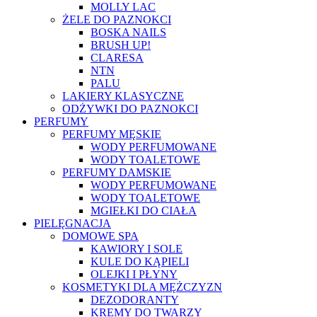
MOLLY LAC
ŻELE DO PAZNOKCI
BOSKA NAILS
BRUSH UP!
CLARESA
NTN
PALU
LAKIERY KLASYCZNE
ODŻYWKI DO PAZNOKCI
PERFUMY
PERFUMY MĘSKIE
WODY PERFUMOWANE
WODY TOALETOWE
PERFUMY DAMSKIE
WODY PERFUMOWANE
WODY TOALETOWE
MGIEŁKI DO CIAŁA
PIELĘGNACJA
DOMOWE SPA
KAWIORY I SOLE
KULE DO KĄPIELI
OLEJKI I PŁYNY
KOSMETYKI DLA MĘŻCZYZN
DEZODORANTY
KREMY DO TWARZY