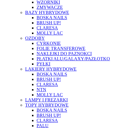
WZORNIKI
ZMYWACZE
BAZY HYBRYDOWE
BOSKA NAILS
BRUSH UP!
CLARESA
MOLLY LAC
OZDOBY
CYRKONIE
FOLIE TRANSFEROWE
NAKLEJKI DO PAZNOKCI
PŁATKI ALU/GALAXY/PAZŁOTKO
PYŁKI
LAKIERY HYBRYDOWE
BOSKA NAILS
BRUSH UP!
CLARESA
NTN
MOLLY LAC
LAMPY I FREZARKI
TOPY HYBRYDOWE
BOSKA NAILS
BRUSH UP!
CLARESA
PALU