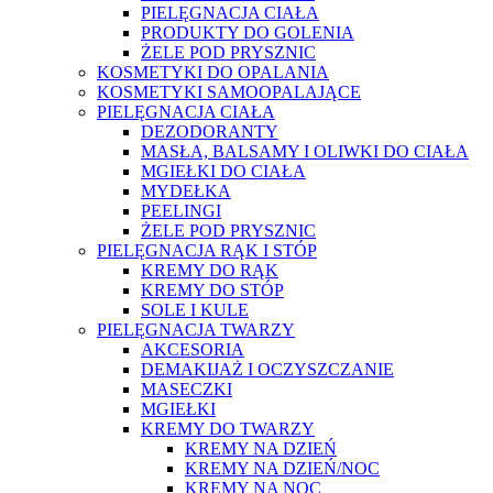
PIELĘGNACJA CIAŁA
PRODUKTY DO GOLENIA
ŻELE POD PRYSZNIC
KOSMETYKI DO OPALANIA
KOSMETYKI SAMOOPALAJĄCE
PIELĘGNACJA CIAŁA
DEZODORANTY
MASŁA, BALSAMY I OLIWKI DO CIAŁA
MGIEŁKI DO CIAŁA
MYDEŁKA
PEELINGI
ŻELE POD PRYSZNIC
PIELĘGNACJA RĄK I STÓP
KREMY DO RĄK
KREMY DO STÓP
SOLE I KULE
PIELĘGNACJA TWARZY
AKCESORIA
DEMAKIJAŻ I OCZYSZCZANIE
MASECZKI
MGIEŁKI
KREMY DO TWARZY
KREMY NA DZIEŃ
KREMY NA DZIEŃ/NOC
KREMY NA NOC