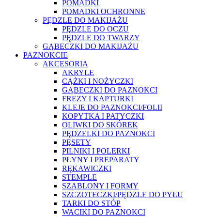
POMADKI
POMADKI OCHRONNE
PĘDZLE DO MAKIJAŻU
PĘDZLE DO OCZU
PĘDZLE DO TWARZY
GĄBECZKI DO MAKIJAŻU
PAZNOKCIE
AKCESORIA
AKRYLE
CĄŻKI I NOŻYCZKI
GĄBECZKI DO PAZNOKCI
FREZY I KAPTURKI
KLEJE DO PAZNOKCI/FOLII
KOPYTKA I PATYCZKI
OLIWKI DO SKÓREK
PĘDZELKI DO PAZNOKCI
PĘSETY
PILNIKI I POLERKI
PŁYNY I PREPARATY
RĘKAWICZKI
STEMPLE
SZABLONY I FORMY
SZCZOTECZKI/PĘDZLE DO PYŁU
TARKI DO STÓP
WACIKI DO PAZNOKCI