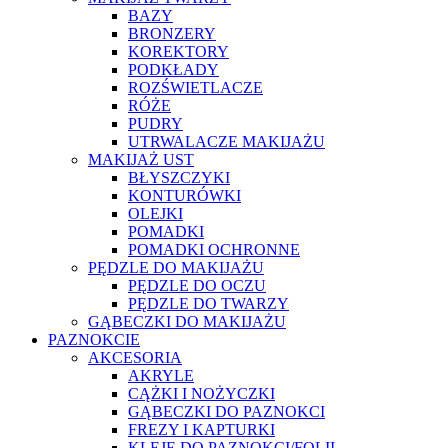
BAZY
BRONZERY
KOREKTORY
PODKŁADY
ROZŚWIETLACZE
RÓŻE
PUDRY
UTRWALACZE MAKIJAŻU
MAKIJAŻ UST
BŁYSZCZYKI
KONTURÓWKI
OLEJKI
POMADKI
POMADKI OCHRONNE
PĘDZLE DO MAKIJAŻU
PĘDZLE DO OCZU
PĘDZLE DO TWARZY
GĄBECZKI DO MAKIJAŻU
PAZNOKCIE
AKCESORIA
AKRYLE
CĄŻKI I NOŻYCZKI
GĄBECZKI DO PAZNOKCI
FREZY I KAPTURKI
KLEJE DO PAZNOKCI/FOLII