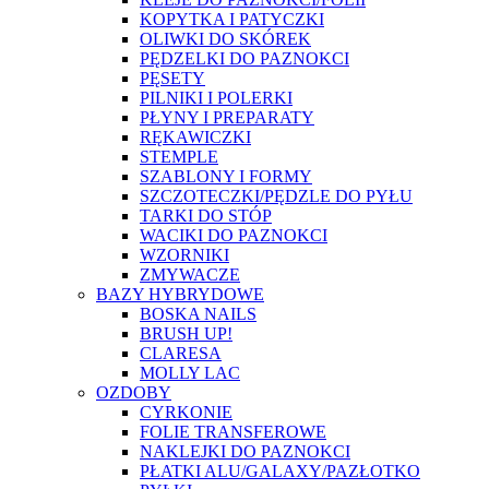
KOPYTKA I PATYCZKI
OLIWKI DO SKÓREK
PĘDZELKI DO PAZNOKCI
PĘSETY
PILNIKI I POLERKI
PŁYNY I PREPARATY
RĘKAWICZKI
STEMPLE
SZABLONY I FORMY
SZCZOTECZKI/PĘDZLE DO PYŁU
TARKI DO STÓP
WACIKI DO PAZNOKCI
WZORNIKI
ZMYWACZE
BAZY HYBRYDOWE
BOSKA NAILS
BRUSH UP!
CLARESA
MOLLY LAC
OZDOBY
CYRKONIE
FOLIE TRANSFEROWE
NAKLEJKI DO PAZNOKCI
PŁATKI ALU/GALAXY/PAZŁOTKO