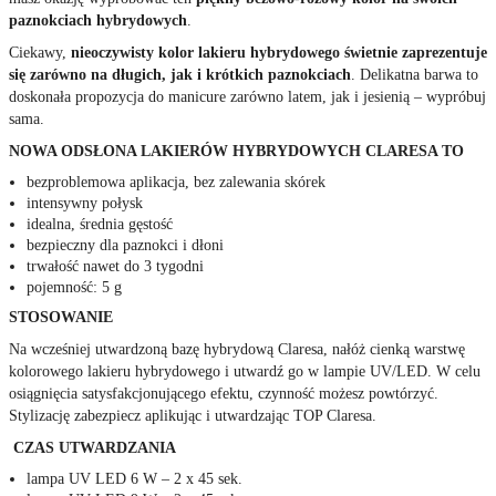
paznokciach hybrydowych
.
Ciekawy,
nieoczywisty kolor lakieru hybrydowego świetnie zaprezentuje
się zarówno na długich, jak i krótkich paznokciach
. Delikatna barwa to
doskonała propozycja do manicure zarówno latem, jak i jesienią – wypróbuj
sama.
NOWA ODSŁONA LAKIERÓW HYBRYDOWYCH CLARESA TO
bezproblemowa aplikacja, bez zalewania skórek
intensywny połysk
idealna, średnia gęstość
bezpieczny dla paznokci i dłoni
trwałość nawet do 3 tygodni
pojemność: 5 g
STOSOWANIE
Na wcześniej utwardzoną bazę hybrydową Claresa, nałóż cienką warstwę
kolorowego lakieru hybrydowego i utwardź go w lampie UV/LED. W celu
osiągnięcia satysfakcjonującego efektu, czynność możesz powtórzyć.
Stylizację zabezpiecz aplikując i utwardzając TOP Claresa.
CZAS UTWARDZANIA
lampa UV LED 6 W – 2 x 45 sek.