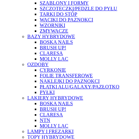
SZABLONY I FORMY
SZCZOTECZKI/PĘDZLE DO PYŁU
TARKI DO STÓP
WACIKI DO PAZNOKCI
WZORNIKI
ZMYWACZE
BAZY HYBRYDOWE
BOSKA NAILS
BRUSH UP!
CLARESA
MOLLY LAC
OZDOBY
CYRKONIE
FOLIE TRANSFEROWE
NAKLEJKI DO PAZNOKCI
PŁATKI ALU/GALAXY/PAZŁOTKO
PYŁKI
LAKIERY HYBRYDOWE
BOSKA NAILS
BRUSH UP!
CLARESA
NTN
MOLLY LAC
LAMPY I FREZARKI
TOPY HYBRYDOWE