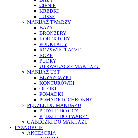
CIENIE
KREDKI
TUSZE
MAKIJAŻ TWARZY
BAZY
BRONZERY
KOREKTORY
PODKŁADY
ROZŚWIETLACZE
RÓŻE
PUDRY
UTRWALACZE MAKIJAŻU
MAKIJAŻ UST
BŁYSZCZYKI
KONTURÓWKI
OLEJKI
POMADKI
POMADKI OCHRONNE
PĘDZLE DO MAKIJAŻU
PĘDZLE DO OCZU
PĘDZLE DO TWARZY
GĄBECZKI DO MAKIJAŻU
PAZNOKCIE
AKCESORIA