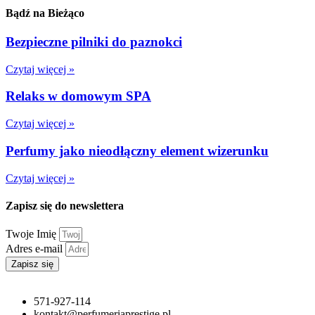
Bądź na Bieżąco
Bezpieczne pilniki do paznokci
Czytaj więcej »
Relaks w domowym SPA
Czytaj więcej »
Perfumy jako nieodłączny element wizerunku
Czytaj więcej »
Zapisz się do newslettera
Twoje Imię
Adres e-mail
Zapisz się
571-927-114
kontakt@perfumeriaprestige.pl