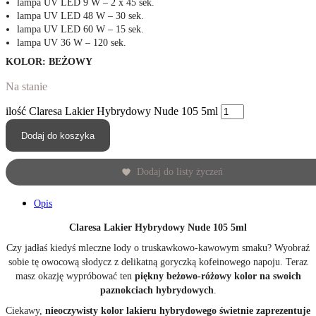
lampa UV LED 9 W – 2 x 45 sek.
lampa UV LED 48 W – 30 sek.
lampa UV LED 60 W – 15 sek.
lampa UV 36 W – 120 sek.
KOLOR: BEŻOWY
Na stanie
ilość Claresa Lakier Hybrydowy Nude 105 5ml
Dodaj do koszyka
Dodaj do listy życzeń
Opis
Claresa Lakier Hybrydowy Nude 105 5ml
Czy jadłaś kiedyś mleczne lody o truskawkowo-kawowym smaku? Wyobraź
sobie tę owocową słodycz z delikatną goryczką kofeinowego napoju. Teraz
masz okazję wypróbować ten
piękny beżowo-różowy kolor na swoich
paznokciach hybrydowych
.
Ciekawy,
nieoczywisty kolor lakieru hybrydowego świetnie zaprezentuje