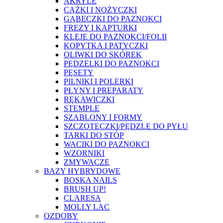
AKRYLE
CĄŻKI I NOŻYCZKI
GĄBECZKI DO PAZNOKCI
FREZY I KAPTURKI
KLEJE DO PAZNOKCI/FOLII
KOPYTKA I PATYCZKI
OLIWKI DO SKÓREK
PĘDZELKI DO PAZNOKCI
PĘSETY
PILNIKI I POLERKI
PŁYNY I PREPARATY
RĘKAWICZKI
STEMPLE
SZABLONY I FORMY
SZCZOTECZKI/PĘDZLE DO PYŁU
TARKI DO STÓP
WACIKI DO PAZNOKCI
WZORNIKI
ZMYWACZE
BAZY HYBRYDOWE
BOSKA NAILS
BRUSH UP!
CLARESA
MOLLY LAC
OZDOBY