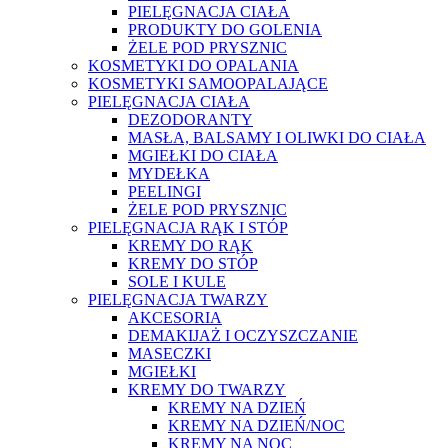
PIELĘGNACJA CIAŁA
PRODUKTY DO GOLENIA
ŻELE POD PRYSZNIC
KOSMETYKI DO OPALANIA
KOSMETYKI SAMOOPALAJĄCE
PIELĘGNACJA CIAŁA
DEZODORANTY
MASŁA, BALSAMY I OLIWKI DO CIAŁA
MGIEŁKI DO CIAŁA
MYDEŁKA
PEELINGI
ŻELE POD PRYSZNIC
PIELĘGNACJA RĄK I STÓP
KREMY DO RĄK
KREMY DO STÓP
SOLE I KULE
PIELĘGNACJA TWARZY
AKCESORIA
DEMAKIJAŻ I OCZYSZCZANIE
MASECZKI
MGIEŁKI
KREMY DO TWARZY
KREMY NA DZIEŃ
KREMY NA DZIEŃ/NOC
KREMY NA NOC