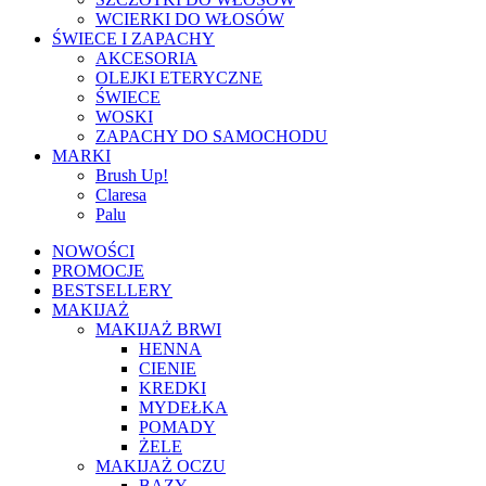
WCIERKI DO WŁOSÓW
ŚWIECE I ZAPACHY
AKCESORIA
OLEJKI ETERYCZNE
ŚWIECE
WOSKI
ZAPACHY DO SAMOCHODU
MARKI
Brush Up!
Claresa
Palu
NOWOŚCI
PROMOCJE
BESTSELLERY
MAKIJAŻ
MAKIJAŻ BRWI
HENNA
CIENIE
KREDKI
MYDEŁKA
POMADY
ŻELE
MAKIJAŻ OCZU
BAZY