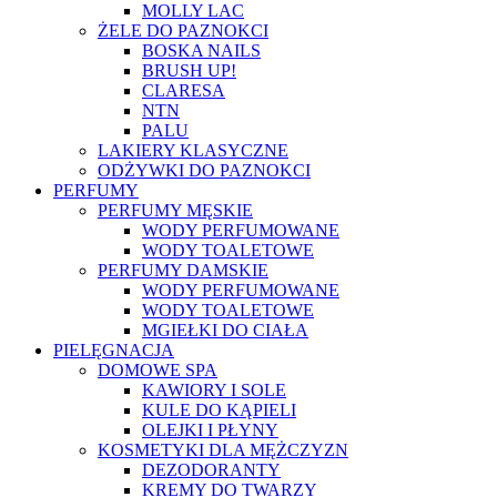
MOLLY LAC
ŻELE DO PAZNOKCI
BOSKA NAILS
BRUSH UP!
CLARESA
NTN
PALU
LAKIERY KLASYCZNE
ODŻYWKI DO PAZNOKCI
PERFUMY
PERFUMY MĘSKIE
WODY PERFUMOWANE
WODY TOALETOWE
PERFUMY DAMSKIE
WODY PERFUMOWANE
WODY TOALETOWE
MGIEŁKI DO CIAŁA
PIELĘGNACJA
DOMOWE SPA
KAWIORY I SOLE
KULE DO KĄPIELI
OLEJKI I PŁYNY
KOSMETYKI DLA MĘŻCZYZN
DEZODORANTY
KREMY DO TWARZY