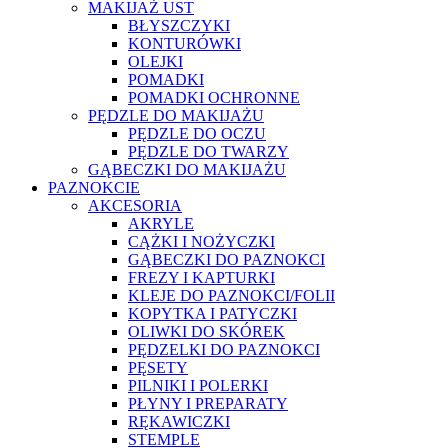
MAKIJAŻ UST
BŁYSZCZYKI
KONTURÓWKI
OLEJKI
POMADKI
POMADKI OCHRONNE
PĘDZLE DO MAKIJAŻU
PĘDZLE DO OCZU
PĘDZLE DO TWARZY
GĄBECZKI DO MAKIJAŻU
PAZNOKCIE
AKCESORIA
AKRYLE
CĄŻKI I NOŻYCZKI
GĄBECZKI DO PAZNOKCI
FREZY I KAPTURKI
KLEJE DO PAZNOKCI/FOLII
KOPYTKA I PATYCZKI
OLIWKI DO SKÓREK
PĘDZELKI DO PAZNOKCI
PĘSETY
PILNIKI I POLERKI
PŁYNY I PREPARATY
RĘKAWICZKI
STEMPLE