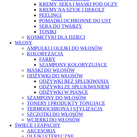
KREMY, SERA I MASKI POD OCZY
KREMY NA SZYJĘ I DEKOLT
PEELINGI
POMADKI OCHRONNE DO UST
SERA DO TWARZY
TONIKI
KOSMETYKI DLA DZIECI
WŁOSY
AMPUŁKI I OLEJKI DO WŁOSÓW
KOLORYZACJA
FARBY
SZAMPONY KOLORYZUJĄCE
MASKI DO WŁOSÓW
ODŻYWKI DO WŁOSÓW
ODŻYWKI BEZ SPŁUKIWANIA
ODŻYWKI ZE SPŁUKIWANIEM
ODŻYWKI W PIANCE
SZAMPONY DO WŁOSÓW
TONERY I PRODUKTY TONUJĄCE
TERMOOCHRONA I STYLIZACJA
SZCZOTKI DO WŁOSÓW
WCIERKI DO WŁOSÓW
ŚWIECE I ZAPACHY
AKCESORIA
OLEJKI ETERYCZNE