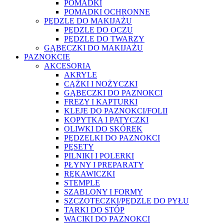
POMADKI
POMADKI OCHRONNE
PĘDZLE DO MAKIJAŻU
PĘDZLE DO OCZU
PĘDZLE DO TWARZY
GĄBECZKI DO MAKIJAŻU
PAZNOKCIE
AKCESORIA
AKRYLE
CĄŻKI I NOŻYCZKI
GĄBECZKI DO PAZNOKCI
FREZY I KAPTURKI
KLEJE DO PAZNOKCI/FOLII
KOPYTKA I PATYCZKI
OLIWKI DO SKÓREK
PĘDZELKI DO PAZNOKCI
PĘSETY
PILNIKI I POLERKI
PŁYNY I PREPARATY
RĘKAWICZKI
STEMPLE
SZABLONY I FORMY
SZCZOTECZKI/PĘDZLE DO PYŁU
TARKI DO STÓP
WACIKI DO PAZNOKCI