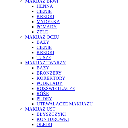
MAKIJAŻ BRWI
HENNA
CIENIE
KREDKI
MYDEŁKA
POMADY
ŻELE
MAKIJAŻ OCZU
BAZY
CIENIE
KREDKI
TUSZE
MAKIJAŻ TWARZY
BAZY
BRONZERY
KOREKTORY
PODKŁADY
ROZŚWIETLACZE
RÓŻE
PUDRY
UTRWALACZE MAKIJAŻU
MAKIJAŻ UST
BŁYSZCZYKI
KONTURÓWKI
OLEJKI