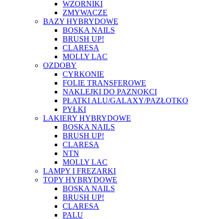
WZORNIKI
ZMYWACZE
BAZY HYBRYDOWE
BOSKA NAILS
BRUSH UP!
CLARESA
MOLLY LAC
OZDOBY
CYRKONIE
FOLIE TRANSFEROWE
NAKLEJKI DO PAZNOKCI
PŁATKI ALU/GALAXY/PAZŁOTKO
PYŁKI
LAKIERY HYBRYDOWE
BOSKA NAILS
BRUSH UP!
CLARESA
NTN
MOLLY LAC
LAMPY I FREZARKI
TOPY HYBRYDOWE
BOSKA NAILS
BRUSH UP!
CLARESA
PALU