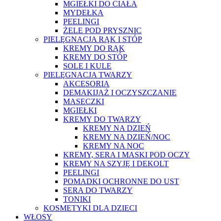
MGIEŁKI DO CIAŁA
MYDEŁKA
PEELINGI
ŻELE POD PRYSZNIC
PIELĘGNACJA RĄK I STÓP
KREMY DO RĄK
KREMY DO STÓP
SOLE I KULE
PIELĘGNACJA TWARZY
AKCESORIA
DEMAKIJAŻ I OCZYSZCZANIE
MASECZKI
MGIEŁKI
KREMY DO TWARZY
KREMY NA DZIEŃ
KREMY NA DZIEŃ/NOC
KREMY NA NOC
KREMY, SERA I MASKI POD OCZY
KREMY NA SZYJĘ I DEKOLT
PEELINGI
POMADKI OCHRONNE DO UST
SERA DO TWARZY
TONIKI
KOSMETYKI DLA DZIECI
WŁOSY