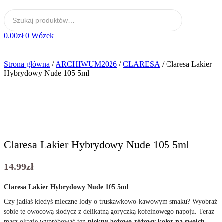
0.00
zł
0
Wózek
Strona główna
/
ARCHIWUM2026
/
CLARESA
/ Claresa Lakier
Hybrydowy Nude 105 5ml
Claresa Lakier Hybrydowy Nude 105 5ml
14.99
zł
Claresa Lakier Hybrydowy Nude 105 5ml
Czy jadłaś kiedyś mleczne lody o truskawkowo-kawowym smaku? Wyobraź
sobie tę owocową słodycz z delikatną goryczką kofeinowego napoju. Teraz
masz okazję wypróbować ten
piękny beżowo-różowy kolor na swoich