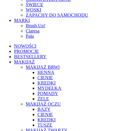
ŚWIECE
WOSKI
ZAPACHY DO SAMOCHODU
MARKI
Brush Up!
Claresa
Palu
NOWOŚCI
PROMOCJE
BESTSELLERY
MAKIJAŻ
MAKIJAŻ BRWI
HENNA
CIENIE
KREDKI
MYDEŁKA
POMADY
ŻELE
MAKIJAŻ OCZU
BAZY
CIENIE
KREDKI
TUSZE
MAKIJAŻ TWARZY