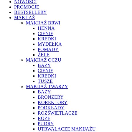
NOWOŚCI
PROMOCJE
BESTSELLERY
MAKIJAŻ
MAKIJAŻ BRWI
HENNA
CIENIE
KREDKI
MYDEŁKA
POMADY
ŻELE
MAKIJAŻ OCZU
BAZY
CIENIE
KREDKI
TUSZE
MAKIJAŻ TWARZY
BAZY
BRONZERY
KOREKTORY
PODKŁADY
ROZŚWIETLACZE
RÓŻE
PUDRY
UTRWALACZE MAKIJAŻU