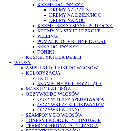
KREMY DO TWARZY
KREMY NA DZIEŃ
KREMY NA DZIEŃ/NOC
KREMY NA NOC
KREMY, SERA I MASKI POD OCZY
KREMY NA SZYJĘ I DEKOLT
PEELINGI
POMADKI OCHRONNE DO UST
SERA DO TWARZY
TONIKI
KOSMETYKI DLA DZIECI
WŁOSY
AMPUŁKI I OLEJKI DO WŁOSÓW
KOLORYZACJA
FARBY
SZAMPONY KOLORYZUJĄCE
MASKI DO WŁOSÓW
ODŻYWKI DO WŁOSÓW
ODŻYWKI BEZ SPŁUKIWANIA
ODŻYWKI ZE SPŁUKIWANIEM
ODŻYWKI W PIANCE
SZAMPONY DO WŁOSÓW
TONERY I PRODUKTY TONUJĄCE
TERMOOCHRONA I STYLIZACJA
SZCZOTKI DO WŁOSÓW