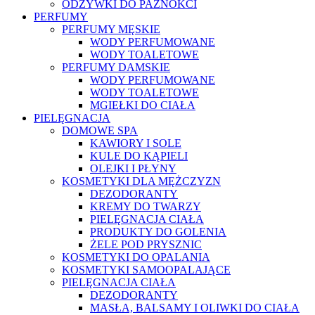
ODŻYWKI DO PAZNOKCI
PERFUMY
PERFUMY MĘSKIE
WODY PERFUMOWANE
WODY TOALETOWE
PERFUMY DAMSKIE
WODY PERFUMOWANE
WODY TOALETOWE
MGIEŁKI DO CIAŁA
PIELĘGNACJA
DOMOWE SPA
KAWIORY I SOLE
KULE DO KĄPIELI
OLEJKI I PŁYNY
KOSMETYKI DLA MĘŻCZYZN
DEZODORANTY
KREMY DO TWARZY
PIELĘGNACJA CIAŁA
PRODUKTY DO GOLENIA
ŻELE POD PRYSZNIC
KOSMETYKI DO OPALANIA
KOSMETYKI SAMOOPALAJĄCE
PIELĘGNACJA CIAŁA
DEZODORANTY
MASŁA, BALSAMY I OLIWKI DO CIAŁA