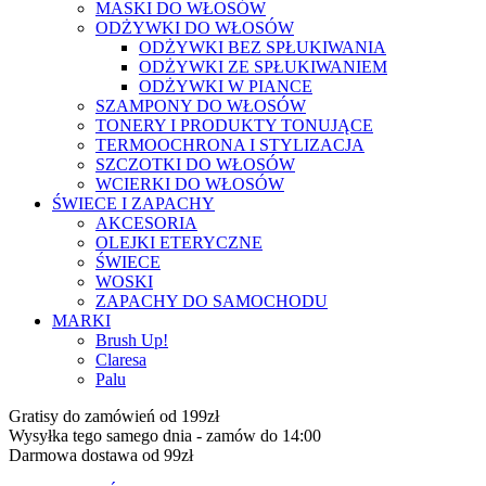
MASKI DO WŁOSÓW
ODŻYWKI DO WŁOSÓW
ODŻYWKI BEZ SPŁUKIWANIA
ODŻYWKI ZE SPŁUKIWANIEM
ODŻYWKI W PIANCE
SZAMPONY DO WŁOSÓW
TONERY I PRODUKTY TONUJĄCE
TERMOOCHRONA I STYLIZACJA
SZCZOTKI DO WŁOSÓW
WCIERKI DO WŁOSÓW
ŚWIECE I ZAPACHY
AKCESORIA
OLEJKI ETERYCZNE
ŚWIECE
WOSKI
ZAPACHY DO SAMOCHODU
MARKI
Brush Up!
Claresa
Palu
Gratisy do zamówień od 199zł
Wysyłka tego samego dnia - zamów do 14:00
Darmowa dostawa od 99zł