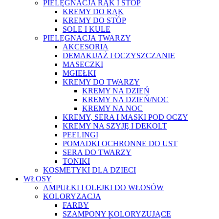
PIELĘGNACJA RĄK I STÓP
KREMY DO RĄK
KREMY DO STÓP
SOLE I KULE
PIELĘGNACJA TWARZY
AKCESORIA
DEMAKIJAŻ I OCZYSZCZANIE
MASECZKI
MGIEŁKI
KREMY DO TWARZY
KREMY NA DZIEŃ
KREMY NA DZIEŃ/NOC
KREMY NA NOC
KREMY, SERA I MASKI POD OCZY
KREMY NA SZYJĘ I DEKOLT
PEELINGI
POMADKI OCHRONNE DO UST
SERA DO TWARZY
TONIKI
KOSMETYKI DLA DZIECI
WŁOSY
AMPUŁKI I OLEJKI DO WŁOSÓW
KOLORYZACJA
FARBY
SZAMPONY KOLORYZUJĄCE