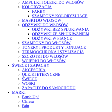
AMPUŁKI I OLEJKI DO WŁOSÓW
KOLORYZACJA
FARBY
SZAMPONY KOLORYZUJĄCE
MASKI DO WŁOSÓW
ODŻYWKI DO WŁOSÓW
ODŻYWKI BEZ SPŁUKIWANIA
ODŻYWKI ZE SPŁUKIWANIEM
ODŻYWKI W PIANCE
SZAMPONY DO WŁOSÓW
TONERY I PRODUKTY TONUJĄCE
TERMOOCHRONA I STYLIZACJA
SZCZOTKI DO WŁOSÓW
WCIERKI DO WŁOSÓW
ŚWIECE I ZAPACHY
AKCESORIA
OLEJKI ETERYCZNE
ŚWIECE
WOSKI
ZAPACHY DO SAMOCHODU
MARKI
Brush Up!
Claresa
Palu