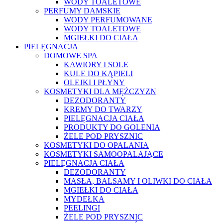
WODY TOALETOWE
PERFUMY DAMSKIE
WODY PERFUMOWANE
WODY TOALETOWE
MGIEŁKI DO CIAŁA
PIELĘGNACJA
DOMOWE SPA
KAWIORY I SOLE
KULE DO KĄPIELI
OLEJKI I PŁYNY
KOSMETYKI DLA MĘŻCZYZN
DEZODORANTY
KREMY DO TWARZY
PIELĘGNACJA CIAŁA
PRODUKTY DO GOLENIA
ŻELE POD PRYSZNIC
KOSMETYKI DO OPALANIA
KOSMETYKI SAMOOPALAJĄCE
PIELĘGNACJA CIAŁA
DEZODORANTY
MASŁA, BALSAMY I OLIWKI DO CIAŁA
MGIEŁKI DO CIAŁA
MYDEŁKA
PEELINGI
ŻELE POD PRYSZNIC