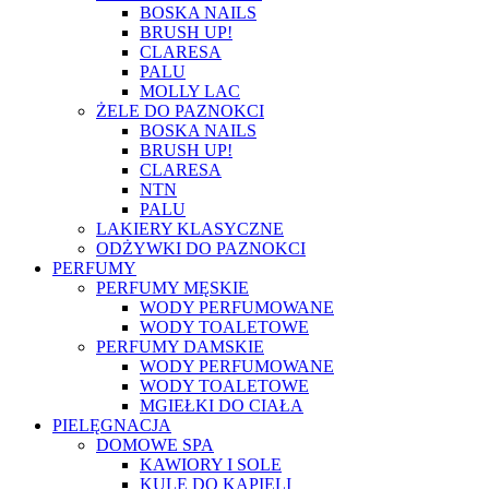
BOSKA NAILS
BRUSH UP!
CLARESA
PALU
MOLLY LAC
ŻELE DO PAZNOKCI
BOSKA NAILS
BRUSH UP!
CLARESA
NTN
PALU
LAKIERY KLASYCZNE
ODŻYWKI DO PAZNOKCI
PERFUMY
PERFUMY MĘSKIE
WODY PERFUMOWANE
WODY TOALETOWE
PERFUMY DAMSKIE
WODY PERFUMOWANE
WODY TOALETOWE
MGIEŁKI DO CIAŁA
PIELĘGNACJA
DOMOWE SPA
KAWIORY I SOLE
KULE DO KĄPIELI