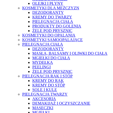
OLEJKI I PŁYNY
KOSMETYKI DLA MĘŻCZYZN
DEZODORANTY
KREMY DO TWARZY
PIELĘGNACJA CIAŁA
PRODUKTY DO GOLENIA
ŻELE POD PRYSZNIC
KOSMETYKI DO OPALANIA
KOSMETYKI SAMOOPALAJĄCE
PIELĘGNACJA CIAŁA
DEZODORANTY
MASŁA, BALSAMY I OLIWKI DO CIAŁA
MGIEŁKI DO CIAŁA
MYDEŁKA
PEELINGI
ŻELE POD PRYSZNIC
PIELĘGNACJA RĄK I STÓP
KREMY DO RĄK
KREMY DO STÓP
SOLE I KULE
PIELĘGNACJA TWARZY
AKCESORIA
DEMAKIJAŻ I OCZYSZCZANIE
MASECZKI
MGIEŁKI