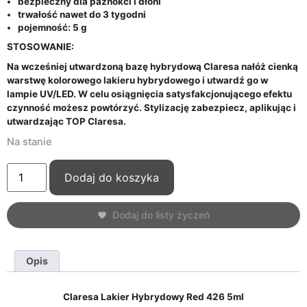
bezpieczny dla paznokci i dłoni
trwałość nawet do 3 tygodni
pojemność: 5 g
STOSOWANIE:
Na wcześniej utwardzoną bazę hybrydową Claresa nałóż cienką
warstwę kolorowego lakieru hybrydowego i utwardź go w
lampie UV/LED. W celu osiągnięcia satysfakcjonującego efektu
czynność możesz powtórzyć. Stylizację zabezpiecz, aplikując i
utwardzając TOP Claresa.
Na stanie
Dodaj do koszyka
Dodaj do listy życzeń
Opis
Claresa Lakier Hybrydowy Red 426 5ml