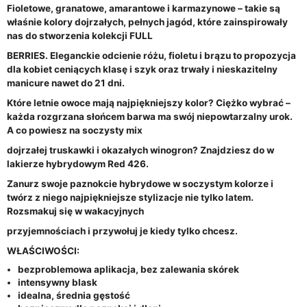
Fioletowe, granatowe, amarantowe i karmazynowe – takie są
właśnie kolory dojrzałych, pełnych jagód, które zainspirowały
nas do stworzenia kolekcji FULL
BERRIES. Eleganckie odcienie różu, fioletu i brązu to propozycja
dla kobiet ceniących klasę i szyk oraz trwały i nieskazitelny
manicure nawet do 21 dni.
Które letnie owoce mają najpiękniejszy kolor? Ciężko wybrać –
każda rozgrzana słońcem barwa ma swój niepowtarzalny urok.
A co powiesz na soczysty mix
dojrzałej truskawki i okazałych winogron? Znajdziesz do w
lakierze hybrydowym Red 426.
Zanurz swoje paznokcie hybrydowe w soczystym kolorze i
twórz z niego najpiękniejsze stylizacje nie tylko latem.
Rozsmakuj się w wakacyjnych
przyjemnościach i przywołuj je kiedy tylko chcesz.
WŁAŚCIWOŚCI:
bezproblemowa aplikacja, bez zalewania skórek
intensywny blask
idealna, średnia gęstość