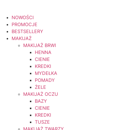
NOWOŚCI
Gratisy do zamówień od 199zł
PROMOCJE
BESTSELLERY
MAKIJAŻ
MAKIJAŻ BRWI
HENNA
CIENIE
KREDKI
MYDEŁKA
POMADY
ŻELE
MAKIJAŻ OCZU
BAZY
CIENIE
KREDKI
TUSZE
MAKIJAŻ TWARZY