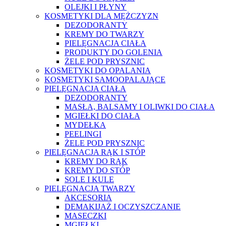
OLEJKI I PŁYNY
KOSMETYKI DLA MĘŻCZYZN
DEZODORANTY
KREMY DO TWARZY
PIELĘGNACJA CIAŁA
PRODUKTY DO GOLENIA
ŻELE POD PRYSZNIC
KOSMETYKI DO OPALANIA
KOSMETYKI SAMOOPALAJĄCE
PIELĘGNACJA CIAŁA
DEZODORANTY
MASŁA, BALSAMY I OLIWKI DO CIAŁA
MGIEŁKI DO CIAŁA
MYDEŁKA
PEELINGI
ŻELE POD PRYSZNIC
PIELĘGNACJA RĄK I STÓP
KREMY DO RĄK
KREMY DO STÓP
SOLE I KULE
PIELĘGNACJA TWARZY
AKCESORIA
DEMAKIJAŻ I OCZYSZCZANIE
MASECZKI
MGIEŁKI