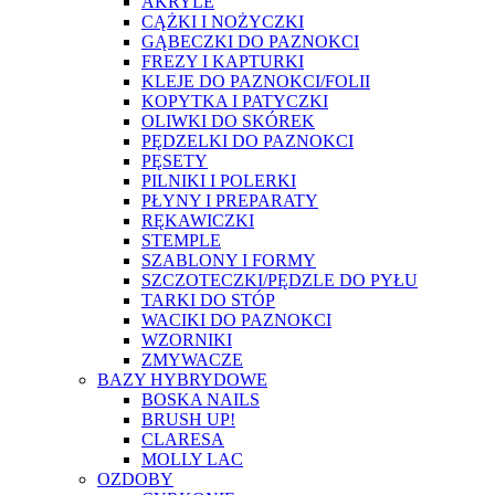
AKRYLE
CĄŻKI I NOŻYCZKI
GĄBECZKI DO PAZNOKCI
FREZY I KAPTURKI
KLEJE DO PAZNOKCI/FOLII
KOPYTKA I PATYCZKI
OLIWKI DO SKÓREK
PĘDZELKI DO PAZNOKCI
PĘSETY
PILNIKI I POLERKI
PŁYNY I PREPARATY
RĘKAWICZKI
STEMPLE
SZABLONY I FORMY
SZCZOTECZKI/PĘDZLE DO PYŁU
TARKI DO STÓP
WACIKI DO PAZNOKCI
WZORNIKI
ZMYWACZE
BAZY HYBRYDOWE
BOSKA NAILS
BRUSH UP!
CLARESA
MOLLY LAC
OZDOBY