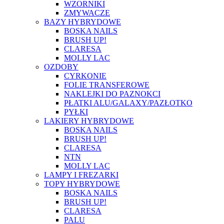
WZORNIKI
ZMYWACZE
BAZY HYBRYDOWE
BOSKA NAILS
BRUSH UP!
CLARESA
MOLLY LAC
OZDOBY
CYRKONIE
FOLIE TRANSFEROWE
NAKLEJKI DO PAZNOKCI
PŁATKI ALU/GALAXY/PAZŁOTKO
PYŁKI
LAKIERY HYBRYDOWE
BOSKA NAILS
BRUSH UP!
CLARESA
NTN
MOLLY LAC
LAMPY I FREZARKI
TOPY HYBRYDOWE
BOSKA NAILS
BRUSH UP!
CLARESA
PALU