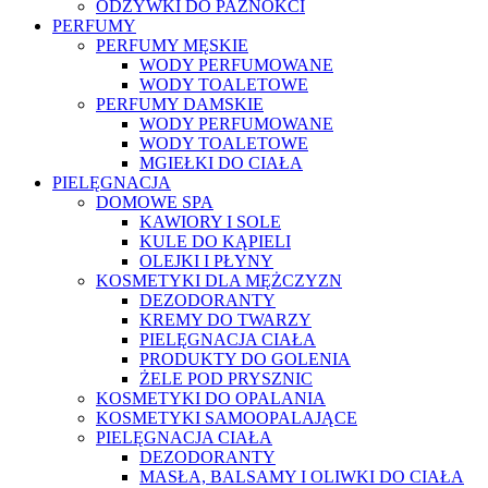
ODŻYWKI DO PAZNOKCI
PERFUMY
PERFUMY MĘSKIE
WODY PERFUMOWANE
WODY TOALETOWE
PERFUMY DAMSKIE
WODY PERFUMOWANE
WODY TOALETOWE
MGIEŁKI DO CIAŁA
PIELĘGNACJA
DOMOWE SPA
KAWIORY I SOLE
KULE DO KĄPIELI
OLEJKI I PŁYNY
KOSMETYKI DLA MĘŻCZYZN
DEZODORANTY
KREMY DO TWARZY
PIELĘGNACJA CIAŁA
PRODUKTY DO GOLENIA
ŻELE POD PRYSZNIC
KOSMETYKI DO OPALANIA
KOSMETYKI SAMOOPALAJĄCE
PIELĘGNACJA CIAŁA
DEZODORANTY
MASŁA, BALSAMY I OLIWKI DO CIAŁA