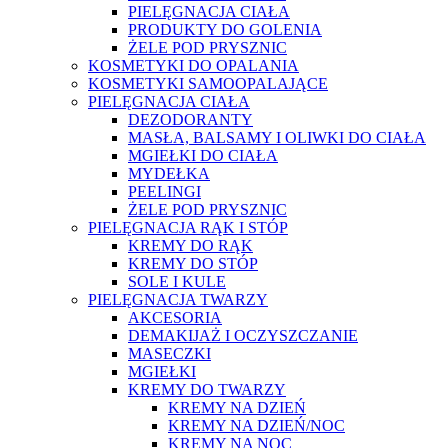
PIELĘGNACJA CIAŁA
PRODUKTY DO GOLENIA
ŻELE POD PRYSZNIC
KOSMETYKI DO OPALANIA
KOSMETYKI SAMOOPALAJĄCE
PIELĘGNACJA CIAŁA
DEZODORANTY
MASŁA, BALSAMY I OLIWKI DO CIAŁA
MGIEŁKI DO CIAŁA
MYDEŁKA
PEELINGI
ŻELE POD PRYSZNIC
PIELĘGNACJA RĄK I STÓP
KREMY DO RĄK
KREMY DO STÓP
SOLE I KULE
PIELĘGNACJA TWARZY
AKCESORIA
DEMAKIJAŻ I OCZYSZCZANIE
MASECZKI
MGIEŁKI
KREMY DO TWARZY
KREMY NA DZIEŃ
KREMY NA DZIEŃ/NOC
KREMY NA NOC