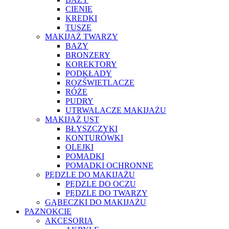
CIENIE
KREDKI
TUSZE
MAKIJAŻ TWARZY
BAZY
BRONZERY
KOREKTORY
PODKŁADY
ROZŚWIETLACZE
RÓŻE
PUDRY
UTRWALACZE MAKIJAŻU
MAKIJAŻ UST
BŁYSZCZYKI
KONTURÓWKI
OLEJKI
POMADKI
POMADKI OCHRONNE
PĘDZLE DO MAKIJAŻU
PĘDZLE DO OCZU
PĘDZLE DO TWARZY
GĄBECZKI DO MAKIJAŻU
PAZNOKCIE
AKCESORIA