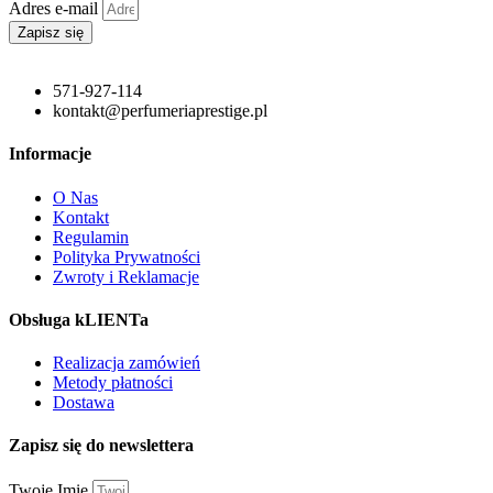
Adres e-mail
Zapisz się
571-927-114
kontakt@perfumeriaprestige.pl
Informacje
O Nas
Kontakt
Regulamin
Polityka Prywatności
Zwroty i Reklamacje
Obsługa kLIENTa
Realizacja zamówień
Metody płatności
Dostawa
Zapisz się do newslettera
Twoje Imię