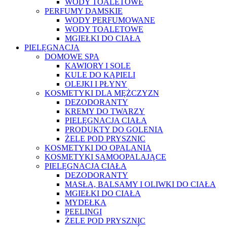
WODY TOALETOWE
PERFUMY DAMSKIE
WODY PERFUMOWANE
WODY TOALETOWE
MGIEŁKI DO CIAŁA
PIELĘGNACJA
DOMOWE SPA
KAWIORY I SOLE
KULE DO KĄPIELI
OLEJKI I PŁYNY
KOSMETYKI DLA MĘŻCZYZN
DEZODORANTY
KREMY DO TWARZY
PIELĘGNACJA CIAŁA
PRODUKTY DO GOLENIA
ŻELE POD PRYSZNIC
KOSMETYKI DO OPALANIA
KOSMETYKI SAMOOPALAJĄCE
PIELĘGNACJA CIAŁA
DEZODORANTY
MASŁA, BALSAMY I OLIWKI DO CIAŁA
MGIEŁKI DO CIAŁA
MYDEŁKA
PEELINGI
ŻELE POD PRYSZNIC