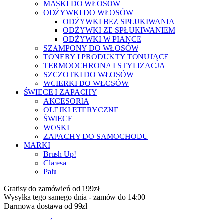
MASKI DO WŁOSÓW
ODŻYWKI DO WŁOSÓW
ODŻYWKI BEZ SPŁUKIWANIA
ODŻYWKI ZE SPŁUKIWANIEM
ODŻYWKI W PIANCE
SZAMPONY DO WŁOSÓW
TONERY I PRODUKTY TONUJĄCE
TERMOOCHRONA I STYLIZACJA
SZCZOTKI DO WŁOSÓW
WCIERKI DO WŁOSÓW
ŚWIECE I ZAPACHY
AKCESORIA
OLEJKI ETERYCZNE
ŚWIECE
WOSKI
ZAPACHY DO SAMOCHODU
MARKI
Brush Up!
Claresa
Palu
Gratisy do zamówień od 199zł
Wysyłka tego samego dnia - zamów do 14:00
Darmowa dostawa od 99zł