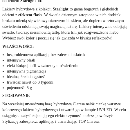
odcieniem
Starlight 14!
Lakiery hybrydowe z kolekcji
Starlight
to gama bogatych i głębokich
odcieni z
efektem flash
. W świetle dziennym zatopione w nich drobinki
brokatu mienią się wielowymiarowym blaskiem, ale dopiero w sztucznym
oświetleniu odsłaniają swoją magiczną naturę. Lakiery intensywnie odbijają
światło, tworząc niesamowitą taflę, która lśni jak rozgwieżdżone niebo.
Wybierz swój kolor i poczuj się jak gwiazda w błysku reflektorów!
WŁAŚCIWOŚCI:
bezproblemowa aplikacja, bez zalewania skórek
intensywny blask
efekt lśniącej tafli w sztucznym oświetleniu
intensywna pigmentacja
idealna, średnia gęstość
trwałość nawet do 3 tygodni
pojemność: 5 g
STOSOWANIE
Na wcześniej utwardzoną bazę hybrydową Claresa nałóż cienką warstwę
kolorowego lakieru hybrydowego i utwardź go w lampie UV/LED. W celu
osiągnięcia satysfakcjonującego efektu czynność możesz powtórzyć.
Stylizację zabezpiecz, aplikując i utwardzając TOP Claresa.