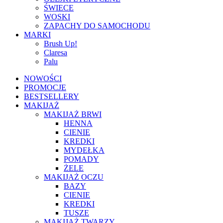
ŚWIECE
WOSKI
ZAPACHY DO SAMOCHODU
MARKI
Brush Up!
Claresa
Palu
NOWOŚCI
PROMOCJE
BESTSELLERY
MAKIJAŻ
MAKIJAŻ BRWI
HENNA
CIENIE
KREDKI
MYDEŁKA
POMADY
ŻELE
MAKIJAŻ OCZU
BAZY
CIENIE
KREDKI
TUSZE
MAKIJAŻ TWARZY