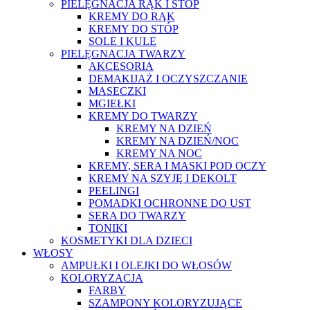
PIELĘGNACJA RĄK I STÓP
KREMY DO RĄK
KREMY DO STÓP
SOLE I KULE
PIELĘGNACJA TWARZY
AKCESORIA
DEMAKIJAŻ I OCZYSZCZANIE
MASECZKI
MGIEŁKI
KREMY DO TWARZY
KREMY NA DZIEŃ
KREMY NA DZIEŃ/NOC
KREMY NA NOC
KREMY, SERA I MASKI POD OCZY
KREMY NA SZYJĘ I DEKOLT
PEELINGI
POMADKI OCHRONNE DO UST
SERA DO TWARZY
TONIKI
KOSMETYKI DLA DZIECI
WŁOSY
AMPUŁKI I OLEJKI DO WŁOSÓW
KOLORYZACJA
FARBY
SZAMPONY KOLORYZUJĄCE