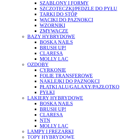
SZABLONY I FORMY
SZCZOTECZKI/PĘDZLE DO PYŁU
TARKI DO STÓP
WACIKI DO PAZNOKCI
WZORNIKI
ZMYWACZE
BAZY HYBRYDOWE
BOSKA NAILS
BRUSH UP!
CLARESA
MOLLY LAC
OZDOBY
CYRKONIE
FOLIE TRANSFEROWE
NAKLEJKI DO PAZNOKCI
PŁATKI ALU/GALAXY/PAZŁOTKO
PYŁKI
LAKIERY HYBRYDOWE
BOSKA NAILS
BRUSH UP!
CLARESA
NTN
MOLLY LAC
LAMPY I FREZARKI
TOPY HYBRYDOWE