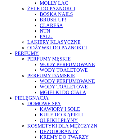
MOLLY LAC
ŻELE DO PAZNOKCI
BOSKA NAILS
BRUSH UP!
CLARESA
NTN
PALU
LAKIERY KLASYCZNE
ODŻYWKI DO PAZNOKCI
PERFUMY
PERFUMY MĘSKIE
WODY PERFUMOWANE
WODY TOALETOWE
PERFUMY DAMSKIE
WODY PERFUMOWANE
WODY TOALETOWE
MGIEŁKI DO CIAŁA
PIELĘGNACJA
DOMOWE SPA
KAWIORY I SOLE
KULE DO KĄPIELI
OLEJKI I PŁYNY
KOSMETYKI DLA MĘŻCZYZN
DEZODORANTY
KREMY DO TWARZY