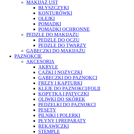
MAKIJAŻ UST
BŁYSZCZYKI
KONTURÓWKI
OLEJKI
POMADKI
POMADKI OCHRONNE
PĘDZLE DO MAKIJAŻU
PĘDZLE DO OCZU
PĘDZLE DO TWARZY
GĄBECZKI DO MAKIJAŻU
PAZNOKCIE
AKCESORIA
AKRYLE
CĄŻKI I NOŻYCZKI
GĄBECZKI DO PAZNOKCI
FREZY I KAPTURKI
KLEJE DO PAZNOKCI/FOLII
KOPYTKA I PATYCZKI
OLIWKI DO SKÓREK
PĘDZELKI DO PAZNOKCI
PĘSETY
PILNIKI I POLERKI
PŁYNY I PREPARATY
RĘKAWICZKI
STEMPLE