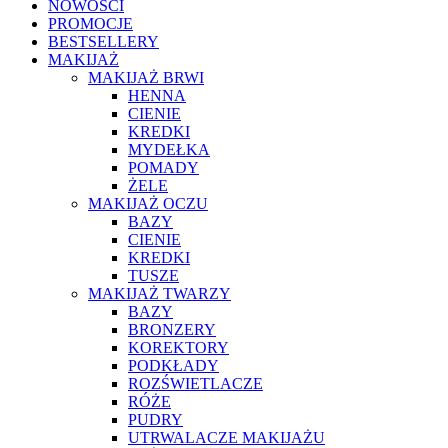
NOWOŚCI
PROMOCJE
BESTSELLERY
MAKIJAŻ
MAKIJAŻ BRWI
HENNA
CIENIE
KREDKI
MYDEŁKA
POMADY
ŻELE
MAKIJAŻ OCZU
BAZY
CIENIE
KREDKI
TUSZE
MAKIJAŻ TWARZY
BAZY
BRONZERY
KOREKTORY
PODKŁADY
ROZŚWIETLACZE
RÓŻE
PUDRY
UTRWALACZE MAKIJAŻU