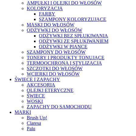
AMPUŁKI I OLEJKI DO WŁOSÓW
KOLORYZACJA
FARBY
SZAMPONY KOLORYZUJĄCE
MASKI DO WŁOSÓW
ODŻYWKI DO WŁOSÓW
ODŻYWKI BEZ SPŁUKIWANIA
ODŻYWKI ZE SPŁUKIWANIEM
ODŻYWKI W PIANCE
SZAMPONY DO WŁOSÓW
TONERY I PRODUKTY TONUJĄCE
TERMOOCHRONA I STYLIZACJA
SZCZOTKI DO WŁOSÓW
WCIERKI DO WŁOSÓW
ŚWIECE I ZAPACHY
AKCESORIA
OLEJKI ETERYCZNE
ŚWIECE
WOSKI
ZAPACHY DO SAMOCHODU
MARKI
Brush Up!
Claresa
Palu