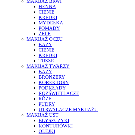
MAKIJAŻ BRWI
HENNA
CIENIE
KREDKI
MYDEŁKA
POMADY
ŻELE
MAKIJAŻ OCZU
BAZY
CIENIE
KREDKI
TUSZE
MAKIJAŻ TWARZY
BAZY
BRONZERY
KOREKTORY
PODKŁADY
ROZŚWIETLACZE
RÓŻE
PUDRY
UTRWALACZE MAKIJAŻU
MAKIJAŻ UST
BŁYSZCZYKI
KONTURÓWKI
OLEJKI