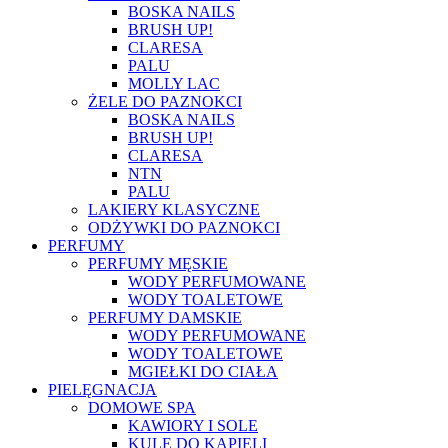
BOSKA NAILS
BRUSH UP!
CLARESA
PALU
MOLLY LAC
ŻELE DO PAZNOKCI
BOSKA NAILS
BRUSH UP!
CLARESA
NTN
PALU
LAKIERY KLASYCZNE
ODŻYWKI DO PAZNOKCI
PERFUMY
PERFUMY MĘSKIE
WODY PERFUMOWANE
WODY TOALETOWE
PERFUMY DAMSKIE
WODY PERFUMOWANE
WODY TOALETOWE
MGIEŁKI DO CIAŁA
PIELĘGNACJA
DOMOWE SPA
KAWIORY I SOLE
KULE DO KĄPIELI