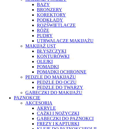
BAZY
BRONZERY
KOREKTORY
PODKŁADY
ROZŚWIETLACZE
RÓŻE
PUDRY
UTRWALACZE MAKIJAŻU
MAKIJAŻ UST
BŁYSZCZYKI
KONTURÓWKI
OLEJKI
POMADKI
POMADKI OCHRONNE
PĘDZLE DO MAKIJAŻU
PĘDZLE DO OCZU
PĘDZLE DO TWARZY
GĄBECZKI DO MAKIJAŻU
PAZNOKCIE
AKCESORIA
AKRYLE
CĄŻKI I NOŻYCZKI
GĄBECZKI DO PAZNOKCI
FREZY I KAPTURKI
KLEJE DO PAZNOKCI/FOLII