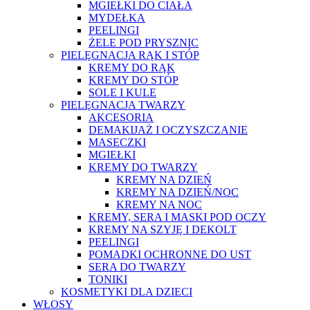
MGIEŁKI DO CIAŁA
MYDEŁKA
PEELINGI
ŻELE POD PRYSZNIC
PIELĘGNACJA RĄK I STÓP
KREMY DO RĄK
KREMY DO STÓP
SOLE I KULE
PIELĘGNACJA TWARZY
AKCESORIA
DEMAKIJAŻ I OCZYSZCZANIE
MASECZKI
MGIEŁKI
KREMY DO TWARZY
KREMY NA DZIEŃ
KREMY NA DZIEŃ/NOC
KREMY NA NOC
KREMY, SERA I MASKI POD OCZY
KREMY NA SZYJĘ I DEKOLT
PEELINGI
POMADKI OCHRONNE DO UST
SERA DO TWARZY
TONIKI
KOSMETYKI DLA DZIECI
WŁOSY