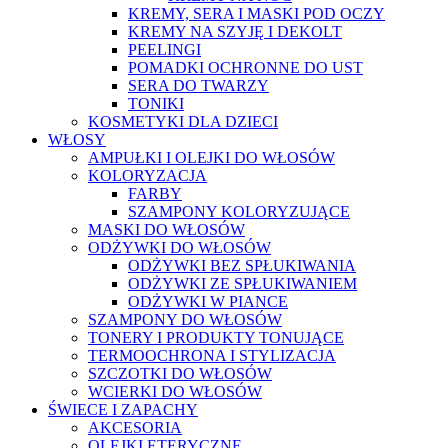
KREMY, SERA I MASKI POD OCZY
KREMY NA SZYJĘ I DEKOLT
PEELINGI
POMADKI OCHRONNE DO UST
SERA DO TWARZY
TONIKI
KOSMETYKI DLA DZIECI
WŁOSY
AMPUŁKI I OLEJKI DO WŁOSÓW
KOLORYZACJA
FARBY
SZAMPONY KOLORYZUJĄCE
MASKI DO WŁOSÓW
ODŻYWKI DO WŁOSÓW
ODŻYWKI BEZ SPŁUKIWANIA
ODŻYWKI ZE SPŁUKIWANIEM
ODŻYWKI W PIANCE
SZAMPONY DO WŁOSÓW
TONERY I PRODUKTY TONUJĄCE
TERMOOCHRONA I STYLIZACJA
SZCZOTKI DO WŁOSÓW
WCIERKI DO WŁOSÓW
ŚWIECE I ZAPACHY
AKCESORIA
OLEJKI ETERYCZNE