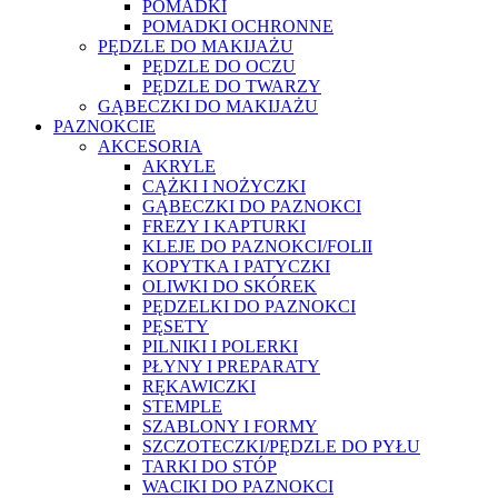
POMADKI
POMADKI OCHRONNE
PĘDZLE DO MAKIJAŻU
PĘDZLE DO OCZU
PĘDZLE DO TWARZY
GĄBECZKI DO MAKIJAŻU
PAZNOKCIE
AKCESORIA
AKRYLE
CĄŻKI I NOŻYCZKI
GĄBECZKI DO PAZNOKCI
FREZY I KAPTURKI
KLEJE DO PAZNOKCI/FOLII
KOPYTKA I PATYCZKI
OLIWKI DO SKÓREK
PĘDZELKI DO PAZNOKCI
PĘSETY
PILNIKI I POLERKI
PŁYNY I PREPARATY
RĘKAWICZKI
STEMPLE
SZABLONY I FORMY
SZCZOTECZKI/PĘDZLE DO PYŁU
TARKI DO STÓP
WACIKI DO PAZNOKCI