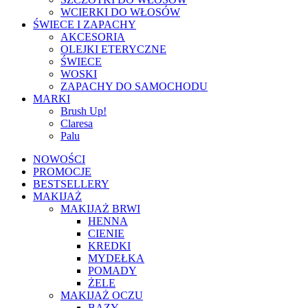
WCIERKI DO WŁOSÓW
ŚWIECE I ZAPACHY
AKCESORIA
OLEJKI ETERYCZNE
ŚWIECE
WOSKI
ZAPACHY DO SAMOCHODU
MARKI
Brush Up!
Claresa
Palu
NOWOŚCI
PROMOCJE
BESTSELLERY
MAKIJAŻ
MAKIJAŻ BRWI
HENNA
CIENIE
KREDKI
MYDEŁKA
POMADY
ŻELE
MAKIJAŻ OCZU
BAZY