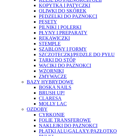
KOPYTKA I PATYCZKI
OLIWKI DO SKÓREK
PĘDZELKI DO PAZNOKCI
PĘSETY
PILNIKI I POLERKI
PŁYNY I PREPARATY
RĘKAWICZKI
STEMPLE
SZABLONY I FORMY
SZCZOTECZKI/PĘDZLE DO PYŁU
TARKI DO STÓP
WACIKI DO PAZNOKCI
WZORNIKI
ZMYWACZE
BAZY HYBRYDOWE
BOSKA NAILS
BRUSH UP!
CLARESA
MOLLY LAC
OZDOBY
CYRKONIE
FOLIE TRANSFEROWE
NAKLEJKI DO PAZNOKCI
PŁATKI ALU/GALAXY/PAZŁOTKO