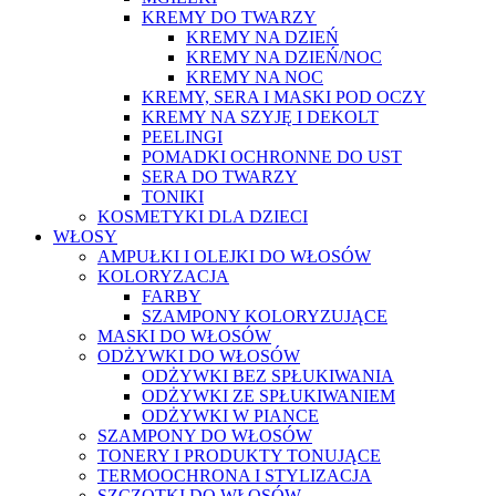
KREMY DO TWARZY
KREMY NA DZIEŃ
KREMY NA DZIEŃ/NOC
KREMY NA NOC
KREMY, SERA I MASKI POD OCZY
KREMY NA SZYJĘ I DEKOLT
PEELINGI
POMADKI OCHRONNE DO UST
SERA DO TWARZY
TONIKI
KOSMETYKI DLA DZIECI
WŁOSY
AMPUŁKI I OLEJKI DO WŁOSÓW
KOLORYZACJA
FARBY
SZAMPONY KOLORYZUJĄCE
MASKI DO WŁOSÓW
ODŻYWKI DO WŁOSÓW
ODŻYWKI BEZ SPŁUKIWANIA
ODŻYWKI ZE SPŁUKIWANIEM
ODŻYWKI W PIANCE
SZAMPONY DO WŁOSÓW
TONERY I PRODUKTY TONUJĄCE
TERMOOCHRONA I STYLIZACJA
SZCZOTKI DO WŁOSÓW