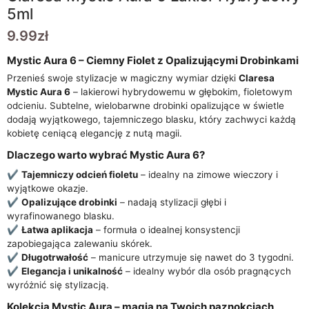
5ml
9.99
zł
Mystic Aura 6 – Ciemny Fiolet z Opalizującymi Drobinkami
Przenieś swoje stylizacje w magiczny wymiar dzięki
Claresa
Mystic Aura 6
– lakierowi hybrydowemu w głębokim, fioletowym
odcieniu. Subtelne, wielobarwne drobinki opalizujące w świetle
dodają wyjątkowego, tajemniczego blasku, który zachwyci każdą
kobietę ceniącą elegancję z nutą magii.
Dlaczego warto wybrać Mystic Aura 6?
✔
Tajemniczy odcień fioletu
– idealny na zimowe wieczory i
wyjątkowe okazje.
✔
Opalizujące drobinki
– nadają stylizacji głębi i
wyrafinowanego blasku.
✔
Łatwa aplikacja
– formuła o idealnej konsystencji
zapobiegająca zalewaniu skórek.
✔
Długotrwałość
– manicure utrzymuje się nawet do 3 tygodni.
✔
Elegancja i unikalność
– idealny wybór dla osób pragnących
wyróżnić się stylizacją.
Kolekcja Mystic Aura – magia na Twoich paznokciach