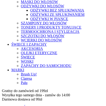
MASKI DO WŁOSÓW
ODŻYWKI DO WŁOSÓW
ODŻYWKI BEZ SPŁUKIWANIA
ODŻYWKI ZE SPŁUKIWANIEM
ODŻYWKI W PIANCE
SZAMPONY DO WŁOSÓW
TONERY I PRODUKTY TONUJĄCE
TERMOOCHRONA I STYLIZACJA
SZCZOTKI DO WŁOSÓW
WCIERKI DO WŁOSÓW
ŚWIECE I ZAPACHY
AKCESORIA
OLEJKI ETERYCZNE
ŚWIECE
WOSKI
ZAPACHY DO SAMOCHODU
MARKI
Brush Up!
Claresa
Palu
Gratisy do zamówień od 199zł
Wysyłka tego samego dnia - zamów do 14:00
Darmowa dostawa od 99zł