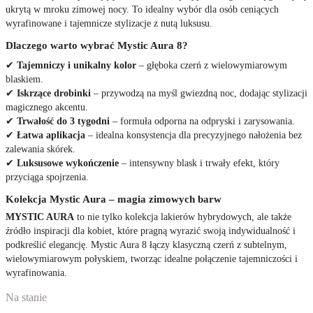
ukrytą w mroku zimowej nocy. To idealny wybór dla osób ceniących
wyrafinowane i tajemnicze stylizacje z nutą luksusu.
Dlaczego warto wybrać Mystic Aura 8?
✔
Tajemniczy i unikalny kolor
– głęboka czerń z wielowymiarowym
blaskiem.
✔
Iskrzące drobinki
– przywodzą na myśl gwiezdną noc, dodając stylizacji
magicznego akcentu.
✔
Trwałość do 3 tygodni
– formuła odporna na odpryski i zarysowania.
✔
Łatwa aplikacja
– idealna konsystencja dla precyzyjnego nałożenia bez
zalewania skórek.
✔
Luksusowe wykończenie
– intensywny blask i trwały efekt, który
przyciąga spojrzenia.
Kolekcja Mystic Aura – magia zimowych barw
MYSTIC AURA
to nie tylko kolekcja lakierów hybrydowych, ale także
źródło inspiracji dla kobiet, które pragną wyrazić swoją indywidualność i
podkreślić elegancję. Mystic Aura 8 łączy klasyczną czerń z subtelnym,
wielowymiarowym połyskiem, tworząc idealne połączenie tajemniczości i
wyrafinowania.
Na stanie