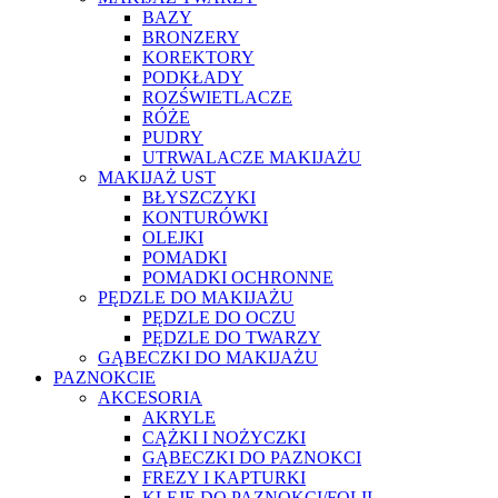
BAZY
BRONZERY
KOREKTORY
PODKŁADY
ROZŚWIETLACZE
RÓŻE
PUDRY
UTRWALACZE MAKIJAŻU
MAKIJAŻ UST
BŁYSZCZYKI
KONTURÓWKI
OLEJKI
POMADKI
POMADKI OCHRONNE
PĘDZLE DO MAKIJAŻU
PĘDZLE DO OCZU
PĘDZLE DO TWARZY
GĄBECZKI DO MAKIJAŻU
PAZNOKCIE
AKCESORIA
AKRYLE
CĄŻKI I NOŻYCZKI
GĄBECZKI DO PAZNOKCI
FREZY I KAPTURKI
KLEJE DO PAZNOKCI/FOLII