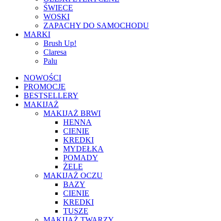
ŚWIECE
WOSKI
ZAPACHY DO SAMOCHODU
MARKI
Brush Up!
Claresa
Palu
NOWOŚCI
PROMOCJE
BESTSELLERY
MAKIJAŻ
MAKIJAŻ BRWI
HENNA
CIENIE
KREDKI
MYDEŁKA
POMADY
ŻELE
MAKIJAŻ OCZU
BAZY
CIENIE
KREDKI
TUSZE
MAKIJAŻ TWARZY