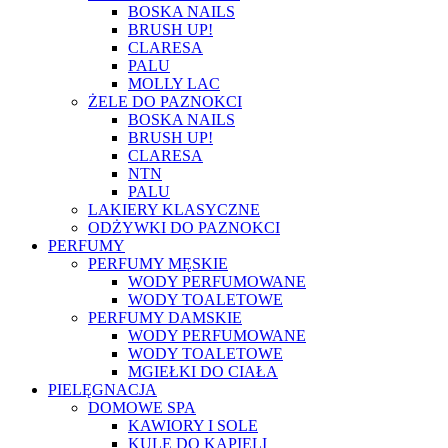
BOSKA NAILS
BRUSH UP!
CLARESA
PALU
MOLLY LAC
ŻELE DO PAZNOKCI
BOSKA NAILS
BRUSH UP!
CLARESA
NTN
PALU
LAKIERY KLASYCZNE
ODŻYWKI DO PAZNOKCI
PERFUMY
PERFUMY MĘSKIE
WODY PERFUMOWANE
WODY TOALETOWE
PERFUMY DAMSKIE
WODY PERFUMOWANE
WODY TOALETOWE
MGIEŁKI DO CIAŁA
PIELĘGNACJA
DOMOWE SPA
KAWIORY I SOLE
KULE DO KĄPIELI