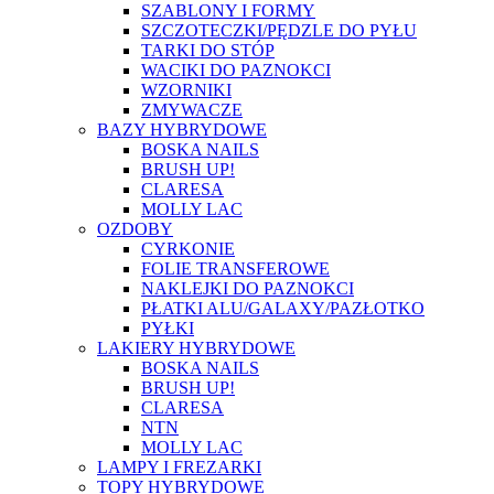
SZABLONY I FORMY
SZCZOTECZKI/PĘDZLE DO PYŁU
TARKI DO STÓP
WACIKI DO PAZNOKCI
WZORNIKI
ZMYWACZE
BAZY HYBRYDOWE
BOSKA NAILS
BRUSH UP!
CLARESA
MOLLY LAC
OZDOBY
CYRKONIE
FOLIE TRANSFEROWE
NAKLEJKI DO PAZNOKCI
PŁATKI ALU/GALAXY/PAZŁOTKO
PYŁKI
LAKIERY HYBRYDOWE
BOSKA NAILS
BRUSH UP!
CLARESA
NTN
MOLLY LAC
LAMPY I FREZARKI
TOPY HYBRYDOWE