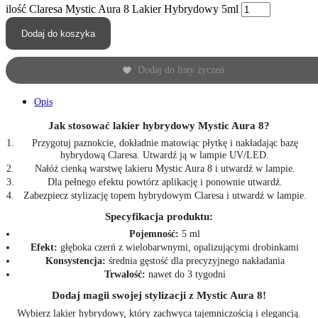
ilość Claresa Mystic Aura 8 Lakier Hybrydowy 5ml
Dodaj do koszyka
Dodaj do listy życzeń
Opis
Jak stosować lakier hybrydowy Mystic Aura 8?
Przygotuj paznokcie, dokładnie matowiąc płytkę i nakładając bazę
hybrydową Claresa. Utwardź ją w lampie UV/LED.
Nałóż cienką warstwę lakieru Mystic Aura 8 i utwardź w lampie.
Dla pełnego efektu powtórz aplikację i ponownie utwardź.
Zabezpiecz stylizację topem hybrydowym Claresa i utwardź w lampie.
Specyfikacja produktu:
Pojemność:
5 ml
Efekt:
głęboka czerń z wielobarwnymi, opalizującymi drobinkami
Konsystencja:
średnia gęstość dla precyzyjnego nakładania
Trwałość:
nawet do 3 tygodni
Dodaj magii swojej stylizacji z Mystic Aura 8!
Wybierz lakier hybrydowy, który zachwyca tajemniczością i elegancją.