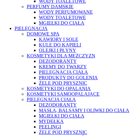
WODY TOALETOWE
PERFUMY DAMSKIE
WODY PERFUMOWANE
WODY TOALETOWE
MGIEŁKI DO CIAŁA
PIELĘGNACJA
DOMOWE SPA
KAWIORY I SOLE
KULE DO KĄPIELI
OLEJKI I PŁYNY
KOSMETYKI DLA MĘŻCZYZN
DEZODORANTY
KREMY DO TWARZY
PIELĘGNACJA CIAŁA
PRODUKTY DO GOLENIA
ŻELE POD PRYSZNIC
KOSMETYKI DO OPALANIA
KOSMETYKI SAMOOPALAJĄCE
PIELĘGNACJA CIAŁA
DEZODORANTY
MASŁA, BALSAMY I OLIWKI DO CIAŁA
MGIEŁKI DO CIAŁA
MYDEŁKA
PEELINGI
ŻELE POD PRYSZNIC