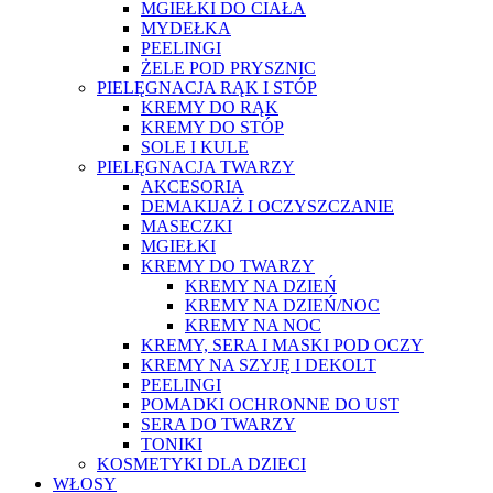
MGIEŁKI DO CIAŁA
MYDEŁKA
PEELINGI
ŻELE POD PRYSZNIC
PIELĘGNACJA RĄK I STÓP
KREMY DO RĄK
KREMY DO STÓP
SOLE I KULE
PIELĘGNACJA TWARZY
AKCESORIA
DEMAKIJAŻ I OCZYSZCZANIE
MASECZKI
MGIEŁKI
KREMY DO TWARZY
KREMY NA DZIEŃ
KREMY NA DZIEŃ/NOC
KREMY NA NOC
KREMY, SERA I MASKI POD OCZY
KREMY NA SZYJĘ I DEKOLT
PEELINGI
POMADKI OCHRONNE DO UST
SERA DO TWARZY
TONIKI
KOSMETYKI DLA DZIECI
WŁOSY