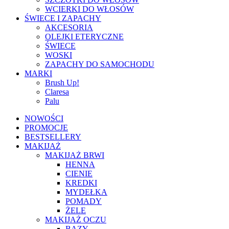
WCIERKI DO WŁOSÓW
ŚWIECE I ZAPACHY
AKCESORIA
OLEJKI ETERYCZNE
ŚWIECE
WOSKI
ZAPACHY DO SAMOCHODU
MARKI
Brush Up!
Claresa
Palu
NOWOŚCI
PROMOCJE
BESTSELLERY
MAKIJAŻ
MAKIJAŻ BRWI
HENNA
CIENIE
KREDKI
MYDEŁKA
POMADY
ŻELE
MAKIJAŻ OCZU
BAZY