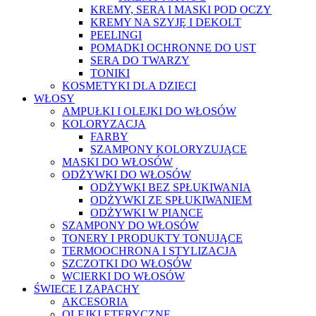
KREMY, SERA I MASKI POD OCZY
KREMY NA SZYJĘ I DEKOLT
PEELINGI
POMADKI OCHRONNE DO UST
SERA DO TWARZY
TONIKI
KOSMETYKI DLA DZIECI
WŁOSY
AMPUŁKI I OLEJKI DO WŁOSÓW
KOLORYZACJA
FARBY
SZAMPONY KOLORYZUJĄCE
MASKI DO WŁOSÓW
ODŻYWKI DO WŁOSÓW
ODŻYWKI BEZ SPŁUKIWANIA
ODŻYWKI ZE SPŁUKIWANIEM
ODŻYWKI W PIANCE
SZAMPONY DO WŁOSÓW
TONERY I PRODUKTY TONUJĄCE
TERMOOCHRONA I STYLIZACJA
SZCZOTKI DO WŁOSÓW
WCIERKI DO WŁOSÓW
ŚWIECE I ZAPACHY
AKCESORIA
OLEJKI ETERYCZNE