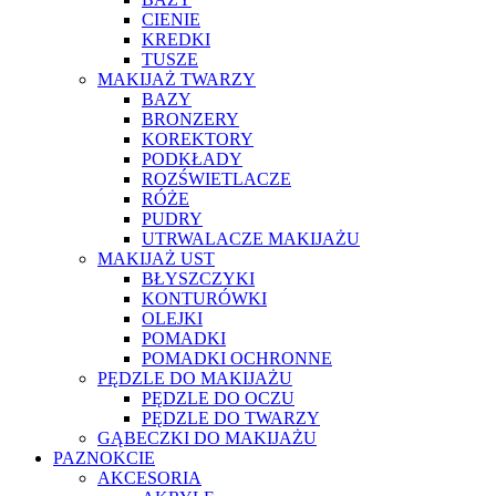
CIENIE
KREDKI
TUSZE
MAKIJAŻ TWARZY
BAZY
BRONZERY
KOREKTORY
PODKŁADY
ROZŚWIETLACZE
RÓŻE
PUDRY
UTRWALACZE MAKIJAŻU
MAKIJAŻ UST
BŁYSZCZYKI
KONTURÓWKI
OLEJKI
POMADKI
POMADKI OCHRONNE
PĘDZLE DO MAKIJAŻU
PĘDZLE DO OCZU
PĘDZLE DO TWARZY
GĄBECZKI DO MAKIJAŻU
PAZNOKCIE
AKCESORIA