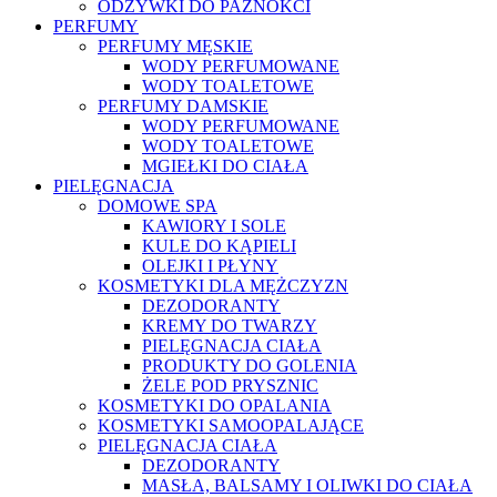
ODŻYWKI DO PAZNOKCI
PERFUMY
PERFUMY MĘSKIE
WODY PERFUMOWANE
WODY TOALETOWE
PERFUMY DAMSKIE
WODY PERFUMOWANE
WODY TOALETOWE
MGIEŁKI DO CIAŁA
PIELĘGNACJA
DOMOWE SPA
KAWIORY I SOLE
KULE DO KĄPIELI
OLEJKI I PŁYNY
KOSMETYKI DLA MĘŻCZYZN
DEZODORANTY
KREMY DO TWARZY
PIELĘGNACJA CIAŁA
PRODUKTY DO GOLENIA
ŻELE POD PRYSZNIC
KOSMETYKI DO OPALANIA
KOSMETYKI SAMOOPALAJĄCE
PIELĘGNACJA CIAŁA
DEZODORANTY
MASŁA, BALSAMY I OLIWKI DO CIAŁA