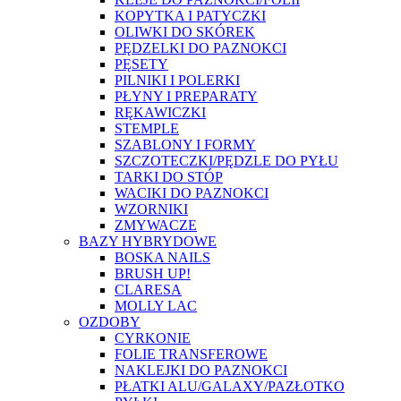
KOPYTKA I PATYCZKI
OLIWKI DO SKÓREK
PĘDZELKI DO PAZNOKCI
PĘSETY
PILNIKI I POLERKI
PŁYNY I PREPARATY
RĘKAWICZKI
STEMPLE
SZABLONY I FORMY
SZCZOTECZKI/PĘDZLE DO PYŁU
TARKI DO STÓP
WACIKI DO PAZNOKCI
WZORNIKI
ZMYWACZE
BAZY HYBRYDOWE
BOSKA NAILS
BRUSH UP!
CLARESA
MOLLY LAC
OZDOBY
CYRKONIE
FOLIE TRANSFEROWE
NAKLEJKI DO PAZNOKCI
PŁATKI ALU/GALAXY/PAZŁOTKO