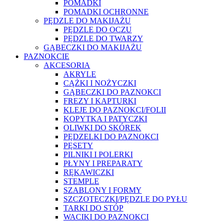
POMADKI
POMADKI OCHRONNE
PĘDZLE DO MAKIJAŻU
PĘDZLE DO OCZU
PĘDZLE DO TWARZY
GĄBECZKI DO MAKIJAŻU
PAZNOKCIE
AKCESORIA
AKRYLE
CĄŻKI I NOŻYCZKI
GĄBECZKI DO PAZNOKCI
FREZY I KAPTURKI
KLEJE DO PAZNOKCI/FOLII
KOPYTKA I PATYCZKI
OLIWKI DO SKÓREK
PĘDZELKI DO PAZNOKCI
PĘSETY
PILNIKI I POLERKI
PŁYNY I PREPARATY
RĘKAWICZKI
STEMPLE
SZABLONY I FORMY
SZCZOTECZKI/PĘDZLE DO PYŁU
TARKI DO STÓP
WACIKI DO PAZNOKCI