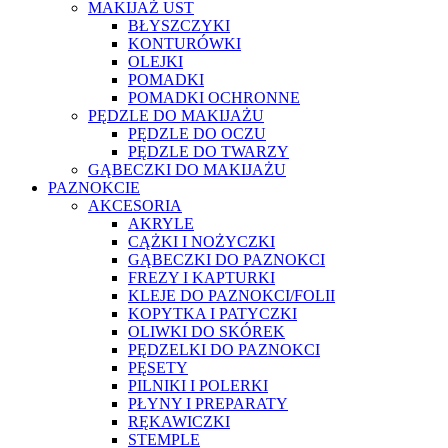
MAKIJAŻ UST
BŁYSZCZYKI
KONTURÓWKI
OLEJKI
POMADKI
POMADKI OCHRONNE
PĘDZLE DO MAKIJAŻU
PĘDZLE DO OCZU
PĘDZLE DO TWARZY
GĄBECZKI DO MAKIJAŻU
PAZNOKCIE
AKCESORIA
AKRYLE
CĄŻKI I NOŻYCZKI
GĄBECZKI DO PAZNOKCI
FREZY I KAPTURKI
KLEJE DO PAZNOKCI/FOLII
KOPYTKA I PATYCZKI
OLIWKI DO SKÓREK
PĘDZELKI DO PAZNOKCI
PĘSETY
PILNIKI I POLERKI
PŁYNY I PREPARATY
RĘKAWICZKI
STEMPLE