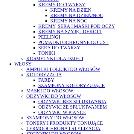
KREMY DO TWARZY
KREMY NA DZIEŃ
KREMY NA DZIEŃ/NOC
KREMY NA NOC
KREMY, SERA I MASKI POD OCZY
KREMY NA SZYJĘ I DEKOLT
PEELINGI
POMADKI OCHRONNE DO UST
SERA DO TWARZY
TONIKI
KOSMETYKI DLA DZIECI
WŁOSY
AMPUŁKI I OLEJKI DO WŁOSÓW
KOLORYZACJA
FARBY
SZAMPONY KOLORYZUJĄCE
MASKI DO WŁOSÓW
ODŻYWKI DO WŁOSÓW
ODŻYWKI BEZ SPŁUKIWANIA
ODŻYWKI ZE SPŁUKIWANIEM
ODŻYWKI W PIANCE
SZAMPONY DO WŁOSÓW
TONERY I PRODUKTY TONUJĄCE
TERMOOCHRONA I STYLIZACJA
SZCZOTKI DO WŁOSÓW