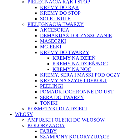
PIELĘGNACJA RĄK I STÓP
KREMY DO RĄK
KREMY DO STÓP
SOLE I KULE
PIELĘGNACJA TWARZY
AKCESORIA
DEMAKIJAŻ I OCZYSZCZANIE
MASECZKI
MGIEŁKI
KREMY DO TWARZY
KREMY NA DZIEŃ
KREMY NA DZIEŃ/NOC
KREMY NA NOC
KREMY, SERA I MASKI POD OCZY
KREMY NA SZYJĘ I DEKOLT
PEELINGI
POMADKI OCHRONNE DO UST
SERA DO TWARZY
TONIKI
KOSMETYKI DLA DZIECI
WŁOSY
AMPUŁKI I OLEJKI DO WŁOSÓW
KOLORYZACJA
FARBY
SZAMPONY KOLORYZUJĄCE