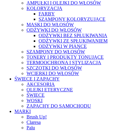
AMPUŁKI I OLEJKI DO WŁOSÓW
KOLORYZACJA
FARBY
SZAMPONY KOLORYZUJĄCE
MASKI DO WŁOSÓW
ODŻYWKI DO WŁOSÓW
ODŻYWKI BEZ SPŁUKIWANIA
ODŻYWKI ZE SPŁUKIWANIEM
ODŻYWKI W PIANCE
SZAMPONY DO WŁOSÓW
TONERY I PRODUKTY TONUJĄCE
TERMOOCHRONA I STYLIZACJA
SZCZOTKI DO WŁOSÓW
WCIERKI DO WŁOSÓW
ŚWIECE I ZAPACHY
AKCESORIA
OLEJKI ETERYCZNE
ŚWIECE
WOSKI
ZAPACHY DO SAMOCHODU
MARKI
Brush Up!
Claresa
Palu