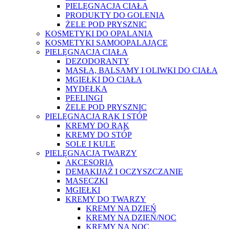
PIELĘGNACJA CIAŁA
PRODUKTY DO GOLENIA
ŻELE POD PRYSZNIC
KOSMETYKI DO OPALANIA
KOSMETYKI SAMOOPALAJĄCE
PIELĘGNACJA CIAŁA
DEZODORANTY
MASŁA, BALSAMY I OLIWKI DO CIAŁA
MGIEŁKI DO CIAŁA
MYDEŁKA
PEELINGI
ŻELE POD PRYSZNIC
PIELĘGNACJA RĄK I STÓP
KREMY DO RĄK
KREMY DO STÓP
SOLE I KULE
PIELĘGNACJA TWARZY
AKCESORIA
DEMAKIJAŻ I OCZYSZCZANIE
MASECZKI
MGIEŁKI
KREMY DO TWARZY
KREMY NA DZIEŃ
KREMY NA DZIEŃ/NOC
KREMY NA NOC