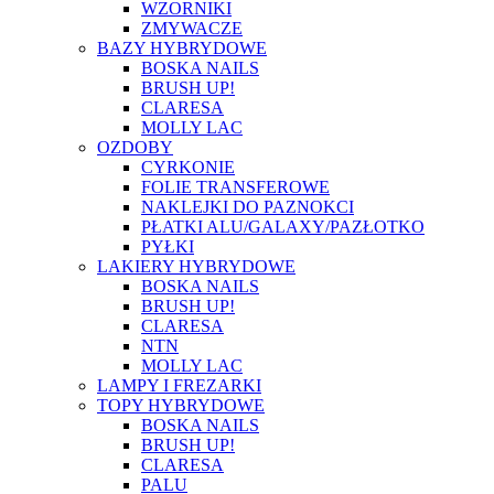
WZORNIKI
ZMYWACZE
BAZY HYBRYDOWE
BOSKA NAILS
BRUSH UP!
CLARESA
MOLLY LAC
OZDOBY
CYRKONIE
FOLIE TRANSFEROWE
NAKLEJKI DO PAZNOKCI
PŁATKI ALU/GALAXY/PAZŁOTKO
PYŁKI
LAKIERY HYBRYDOWE
BOSKA NAILS
BRUSH UP!
CLARESA
NTN
MOLLY LAC
LAMPY I FREZARKI
TOPY HYBRYDOWE
BOSKA NAILS
BRUSH UP!
CLARESA
PALU