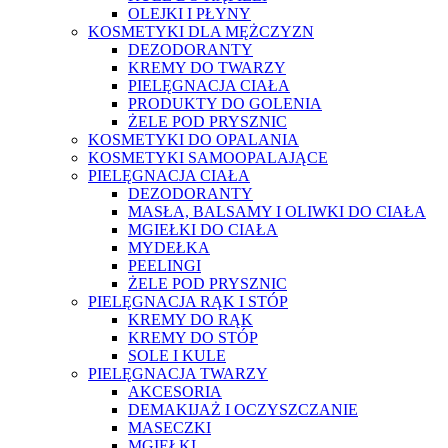
OLEJKI I PŁYNY
KOSMETYKI DLA MĘŻCZYZN
DEZODORANTY
KREMY DO TWARZY
PIELĘGNACJA CIAŁA
PRODUKTY DO GOLENIA
ŻELE POD PRYSZNIC
KOSMETYKI DO OPALANIA
KOSMETYKI SAMOOPALAJĄCE
PIELĘGNACJA CIAŁA
DEZODORANTY
MASŁA, BALSAMY I OLIWKI DO CIAŁA
MGIEŁKI DO CIAŁA
MYDEŁKA
PEELINGI
ŻELE POD PRYSZNIC
PIELĘGNACJA RĄK I STÓP
KREMY DO RĄK
KREMY DO STÓP
SOLE I KULE
PIELĘGNACJA TWARZY
AKCESORIA
DEMAKIJAŻ I OCZYSZCZANIE
MASECZKI
MGIEŁKI