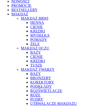
NOWOŚCI
PROMOCJE
BESTSELLERY
MAKIJAŻ
MAKIJAŻ BRWI
HENNA
CIENIE
KREDKI
MYDEŁKA
POMADY
ŻELE
MAKIJAŻ OCZU
BAZY
CIENIE
KREDKI
TUSZE
MAKIJAŻ TWARZY
BAZY
BRONZERY
KOREKTORY
PODKŁADY
ROZŚWIETLACZE
RÓŻE
PUDRY
UTRWALACZE MAKIJAŻU