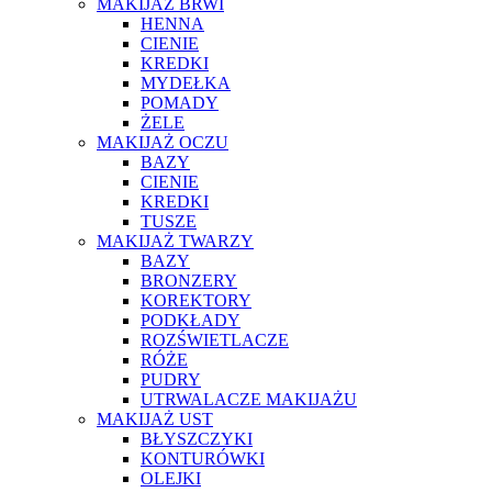
MAKIJAŻ BRWI
HENNA
CIENIE
KREDKI
MYDEŁKA
POMADY
ŻELE
MAKIJAŻ OCZU
BAZY
CIENIE
KREDKI
TUSZE
MAKIJAŻ TWARZY
BAZY
BRONZERY
KOREKTORY
PODKŁADY
ROZŚWIETLACZE
RÓŻE
PUDRY
UTRWALACZE MAKIJAŻU
MAKIJAŻ UST
BŁYSZCZYKI
KONTURÓWKI
OLEJKI