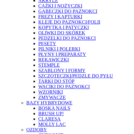
AKRYLE
CĄŻKI I NOŻYCZKI
GĄBECZKI DO PAZNOKCI
FREZY I KAPTURKI
KLEJE DO PAZNOKCI/FOLII
KOPYTKA I PATYCZKI
OLIWKI DO SKÓREK
PĘDZELKI DO PAZNOKCI
PĘSETY
PILNIKI I POLERKI
PŁYNY I PREPARATY
RĘKAWICZKI
STEMPLE
SZABLONY I FORMY
SZCZOTECZKI/PĘDZLE DO PYŁU
TARKI DO STÓP
WACIKI DO PAZNOKCI
WZORNIKI
ZMYWACZE
BAZY HYBRYDOWE
BOSKA NAILS
BRUSH UP!
CLARESA
MOLLY LAC
OZDOBY