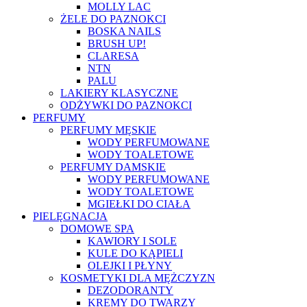
MOLLY LAC
ŻELE DO PAZNOKCI
BOSKA NAILS
BRUSH UP!
CLARESA
NTN
PALU
LAKIERY KLASYCZNE
ODŻYWKI DO PAZNOKCI
PERFUMY
PERFUMY MĘSKIE
WODY PERFUMOWANE
WODY TOALETOWE
PERFUMY DAMSKIE
WODY PERFUMOWANE
WODY TOALETOWE
MGIEŁKI DO CIAŁA
PIELĘGNACJA
DOMOWE SPA
KAWIORY I SOLE
KULE DO KĄPIELI
OLEJKI I PŁYNY
KOSMETYKI DLA MĘŻCZYZN
DEZODORANTY
KREMY DO TWARZY