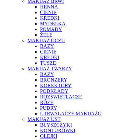
MAKIJAŻ BRWI
HENNA
CIENIE
KREDKI
MYDEŁKA
POMADY
ŻELE
MAKIJAŻ OCZU
BAZY
CIENIE
KREDKI
TUSZE
MAKIJAŻ TWARZY
BAZY
BRONZERY
KOREKTORY
PODKŁADY
ROZŚWIETLACZE
RÓŻE
PUDRY
UTRWALACZE MAKIJAŻU
MAKIJAŻ UST
BŁYSZCZYKI
KONTURÓWKI
OLEJKI