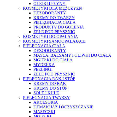
OLEJKI I PŁYNY
KOSMETYKI DLA MĘŻCZYZN
DEZODORANTY
KREMY DO TWARZY
PIELĘGNACJA CIAŁA
PRODUKTY DO GOLENIA
ŻELE POD PRYSZNIC
KOSMETYKI DO OPALANIA
KOSMETYKI SAMOOPALAJĄCE
PIELĘGNACJA CIAŁA
DEZODORANTY
MASŁA, BALSAMY I OLIWKI DO CIAŁA
MGIEŁKI DO CIAŁA
MYDEŁKA
PEELINGI
ŻELE POD PRYSZNIC
PIELĘGNACJA RĄK I STÓP
KREMY DO RĄK
KREMY DO STÓP
SOLE I KULE
PIELĘGNACJA TWARZY
AKCESORIA
DEMAKIJAŻ I OCZYSZCZANIE
MASECZKI
MGIEŁKI