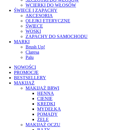
WCIERKI DO WŁOSÓW
ŚWIECE I ZAPACHY
AKCESORIA
OLEJKI ETERYCZNE
ŚWIECE
WOSKI
ZAPACHY DO SAMOCHODU
MARKI
Brush Up!
Claresa
Palu
NOWOŚCI
PROMOCJE
BESTSELLERY
MAKIJAŻ
MAKIJAŻ BRWI
HENNA
CIENIE
KREDKI
MYDEŁKA
POMADY
ŻELE
MAKIJAŻ OCZU
BAZY