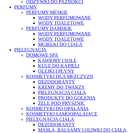
ODŻYWKI DO PAZNOKCI
PERFUMY
PERFUMY MĘSKIE
WODY PERFUMOWANE
WODY TOALETOWE
PERFUMY DAMSKIE
WODY PERFUMOWANE
WODY TOALETOWE
MGIEŁKI DO CIAŁA
PIELĘGNACJA
DOMOWE SPA
KAWIORY I SOLE
KULE DO KĄPIELI
OLEJKI I PŁYNY
KOSMETYKI DLA MĘŻCZYZN
DEZODORANTY
KREMY DO TWARZY
PIELĘGNACJA CIAŁA
PRODUKTY DO GOLENIA
ŻELE POD PRYSZNIC
KOSMETYKI DO OPALANIA
KOSMETYKI SAMOOPALAJĄCE
PIELĘGNACJA CIAŁA
DEZODORANTY
MASŁA, BALSAMY I OLIWKI DO CIAŁA