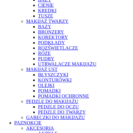
CIENIE
KREDKI
TUSZE
MAKIJAŻ TWARZY
BAZY
BRONZERY
KOREKTORY
PODKŁADY
ROZŚWIETLACZE
RÓŻE
PUDRY
UTRWALACZE MAKIJAŻU
MAKIJAŻ UST
BŁYSZCZYKI
KONTURÓWKI
OLEJKI
POMADKI
POMADKI OCHRONNE
PĘDZLE DO MAKIJAŻU
PĘDZLE DO OCZU
PĘDZLE DO TWARZY
GĄBECZKI DO MAKIJAŻU
PAZNOKCIE
AKCESORIA