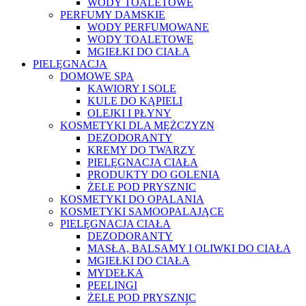
WODY TOALETOWE
PERFUMY DAMSKIE
WODY PERFUMOWANE
WODY TOALETOWE
MGIEŁKI DO CIAŁA
PIELĘGNACJA
DOMOWE SPA
KAWIORY I SOLE
KULE DO KĄPIELI
OLEJKI I PŁYNY
KOSMETYKI DLA MĘŻCZYZN
DEZODORANTY
KREMY DO TWARZY
PIELĘGNACJA CIAŁA
PRODUKTY DO GOLENIA
ŻELE POD PRYSZNIC
KOSMETYKI DO OPALANIA
KOSMETYKI SAMOOPALAJĄCE
PIELĘGNACJA CIAŁA
DEZODORANTY
MASŁA, BALSAMY I OLIWKI DO CIAŁA
MGIEŁKI DO CIAŁA
MYDEŁKA
PEELINGI
ŻELE POD PRYSZNIC