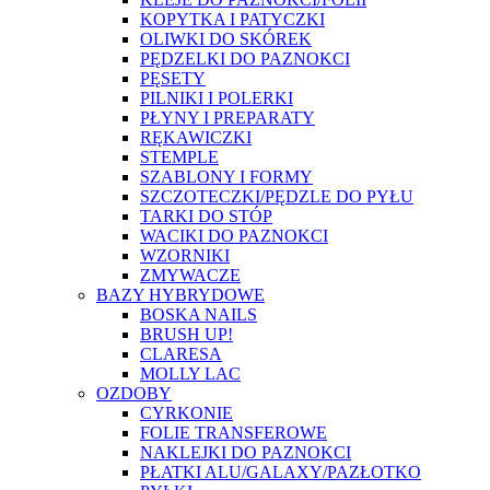
KOPYTKA I PATYCZKI
OLIWKI DO SKÓREK
PĘDZELKI DO PAZNOKCI
PĘSETY
PILNIKI I POLERKI
PŁYNY I PREPARATY
RĘKAWICZKI
STEMPLE
SZABLONY I FORMY
SZCZOTECZKI/PĘDZLE DO PYŁU
TARKI DO STÓP
WACIKI DO PAZNOKCI
WZORNIKI
ZMYWACZE
BAZY HYBRYDOWE
BOSKA NAILS
BRUSH UP!
CLARESA
MOLLY LAC
OZDOBY
CYRKONIE
FOLIE TRANSFEROWE
NAKLEJKI DO PAZNOKCI
PŁATKI ALU/GALAXY/PAZŁOTKO