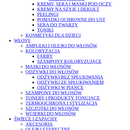
KREMY, SERA I MASKI POD OCZY
KREMY NA SZYJĘ I DEKOLT
PEELINGI
POMADKI OCHRONNE DO UST
SERA DO TWARZY
TONIKI
KOSMETYKI DLA DZIECI
WŁOSY
AMPUŁKI I OLEJKI DO WŁOSÓW
KOLORYZACJA
FARBY
SZAMPONY KOLORYZUJĄCE
MASKI DO WŁOSÓW
ODŻYWKI DO WŁOSÓW
ODŻYWKI BEZ SPŁUKIWANIA
ODŻYWKI ZE SPŁUKIWANIEM
ODŻYWKI W PIANCE
SZAMPONY DO WŁOSÓW
TONERY I PRODUKTY TONUJĄCE
TERMOOCHRONA I STYLIZACJA
SZCZOTKI DO WŁOSÓW
WCIERKI DO WŁOSÓW
ŚWIECE I ZAPACHY
AKCESORIA
OLEJKI ETERYCZNE