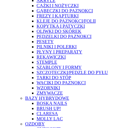
AKRYLE
CĄŻKI I NOŻYCZKI
GĄBECZKI DO PAZNOKCI
FREZY I KAPTURKI
KLEJE DO PAZNOKCI/FOLII
KOPYTKA I PATYCZKI
OLIWKI DO SKÓREK
PĘDZELKI DO PAZNOKCI
PĘSETY
PILNIKI I POLERKI
PŁYNY I PREPARATY
RĘKAWICZKI
STEMPLE
SZABLONY I FORMY
SZCZOTECZKI/PĘDZLE DO PYŁU
TARKI DO STÓP
WACIKI DO PAZNOKCI
WZORNIKI
ZMYWACZE
BAZY HYBRYDOWE
BOSKA NAILS
BRUSH UP!
CLARESA
MOLLY LAC
OZDOBY