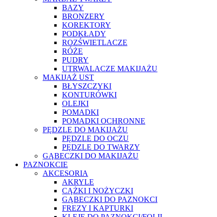
BAZY
BRONZERY
KOREKTORY
PODKŁADY
ROZŚWIETLACZE
RÓŻE
PUDRY
UTRWALACZE MAKIJAŻU
MAKIJAŻ UST
BŁYSZCZYKI
KONTURÓWKI
OLEJKI
POMADKI
POMADKI OCHRONNE
PĘDZLE DO MAKIJAŻU
PĘDZLE DO OCZU
PĘDZLE DO TWARZY
GĄBECZKI DO MAKIJAŻU
PAZNOKCIE
AKCESORIA
AKRYLE
CĄŻKI I NOŻYCZKI
GĄBECZKI DO PAZNOKCI
FREZY I KAPTURKI
KLEJE DO PAZNOKCI/FOLII