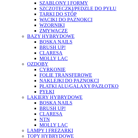
SZABLONY I FORMY
SZCZOTECZKI/PĘDZLE DO PYŁU
TARKI DO STÓP
WACIKI DO PAZNOKCI
WZORNIKI
ZMYWACZE
BAZY HYBRYDOWE
BOSKA NAILS
BRUSH UP!
CLARESA
MOLLY LAC
OZDOBY
CYRKONIE
FOLIE TRANSFEROWE
NAKLEJKI DO PAZNOKCI
PŁATKI ALU/GALAXY/PAZŁOTKO
PYŁKI
LAKIERY HYBRYDOWE
BOSKA NAILS
BRUSH UP!
CLARESA
NTN
MOLLY LAC
LAMPY I FREZARKI
TOPY HYBRYDOWE