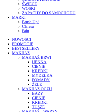
ŚWIECE
WOSKI
ZAPACHY DO SAMOCHODU
MARKI
Brush Up!
Claresa
Palu
NOWOŚCI
PROMOCJE
BESTSELLERY
MAKIJAŻ
MAKIJAŻ BRWI
HENNA
CIENIE
KREDKI
MYDEŁKA
POMADY
ŻELE
MAKIJAŻ OCZU
BAZY
CIENIE
KREDKI
TUSZE
MAKIJAŻ TWARZY