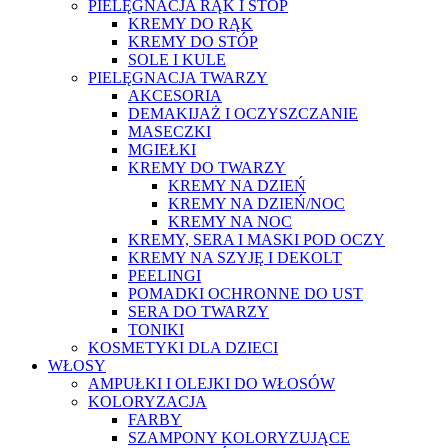
PIELĘGNACJA RĄK I STÓP
KREMY DO RĄK
KREMY DO STÓP
SOLE I KULE
PIELĘGNACJA TWARZY
AKCESORIA
DEMAKIJAŻ I OCZYSZCZANIE
MASECZKI
MGIEŁKI
KREMY DO TWARZY
KREMY NA DZIEŃ
KREMY NA DZIEŃ/NOC
KREMY NA NOC
KREMY, SERA I MASKI POD OCZY
KREMY NA SZYJĘ I DEKOLT
PEELINGI
POMADKI OCHRONNE DO UST
SERA DO TWARZY
TONIKI
KOSMETYKI DLA DZIECI
WŁOSY
AMPUŁKI I OLEJKI DO WŁOSÓW
KOLORYZACJA
FARBY
SZAMPONY KOLORYZUJĄCE