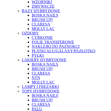
WZORNIKI
ZMYWACZE
BAZY HYBRYDOWE
BOSKA NAILS
BRUSH UP!
CLARESA
MOLLY LAC
OZDOBY
CYRKONIE
FOLIE TRANSFEROWE
NAKLEJKI DO PAZNOKCI
PŁATKI ALU/GALAXY/PAZŁOTKO
PYŁKI
LAKIERY HYBRYDOWE
BOSKA NAILS
BRUSH UP!
CLARESA
NTN
MOLLY LAC
LAMPY I FREZARKI
TOPY HYBRYDOWE
BOSKA NAILS
BRUSH UP!
CLARESA
PALU