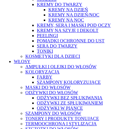
KREMY DO TWARZY
KREMY NA DZIEŃ
KREMY NA DZIEŃ/NOC
KREMY NA NOC
KREMY, SERA I MASKI POD OCZY
KREMY NA SZYJĘ I DEKOLT
PEELINGI
POMADKI OCHRONNE DO UST
SERA DO TWARZY
TONIKI
KOSMETYKI DLA DZIECI
WŁOSY
AMPUŁKI I OLEJKI DO WŁOSÓW
KOLORYZACJA
FARBY
SZAMPONY KOLORYZUJĄCE
MASKI DO WŁOSÓW
ODŻYWKI DO WŁOSÓW
ODŻYWKI BEZ SPŁUKIWANIA
ODŻYWKI ZE SPŁUKIWANIEM
ODŻYWKI W PIANCE
SZAMPONY DO WŁOSÓW
TONERY I PRODUKTY TONUJĄCE
TERMOOCHRONA I STYLIZACJA
SZCZOTKI DO WŁOSÓW