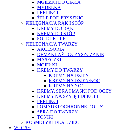
MGIEŁKI DO CIAŁA
MYDEŁKA
PEELINGI
ŻELE POD PRYSZNIC
PIELĘGNACJA RĄK I STÓP
KREMY DO RĄK
KREMY DO STÓP
SOLE I KULE
PIELĘGNACJA TWARZY
AKCESORIA
DEMAKIJAŻ I OCZYSZCZANIE
MASECZKI
MGIEŁKI
KREMY DO TWARZY
KREMY NA DZIEŃ
KREMY NA DZIEŃ/NOC
KREMY NA NOC
KREMY, SERA I MASKI POD OCZY
KREMY NA SZYJĘ I DEKOLT
PEELINGI
POMADKI OCHRONNE DO UST
SERA DO TWARZY
TONIKI
KOSMETYKI DLA DZIECI
WŁOSY