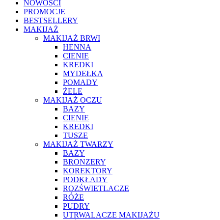
NOWOŚCI
PROMOCJE
BESTSELLERY
MAKIJAŻ
MAKIJAŻ BRWI
HENNA
CIENIE
KREDKI
MYDEŁKA
POMADY
ŻELE
MAKIJAŻ OCZU
BAZY
CIENIE
KREDKI
TUSZE
MAKIJAŻ TWARZY
BAZY
BRONZERY
KOREKTORY
PODKŁADY
ROZŚWIETLACZE
RÓŻE
PUDRY
UTRWALACZE MAKIJAŻU