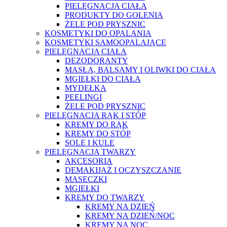
PIELĘGNACJA CIAŁA
PRODUKTY DO GOLENIA
ŻELE POD PRYSZNIC
KOSMETYKI DO OPALANIA
KOSMETYKI SAMOOPALAJĄCE
PIELĘGNACJA CIAŁA
DEZODORANTY
MASŁA, BALSAMY I OLIWKI DO CIAŁA
MGIEŁKI DO CIAŁA
MYDEŁKA
PEELINGI
ŻELE POD PRYSZNIC
PIELĘGNACJA RĄK I STÓP
KREMY DO RĄK
KREMY DO STÓP
SOLE I KULE
PIELĘGNACJA TWARZY
AKCESORIA
DEMAKIJAŻ I OCZYSZCZANIE
MASECZKI
MGIEŁKI
KREMY DO TWARZY
KREMY NA DZIEŃ
KREMY NA DZIEŃ/NOC
KREMY NA NOC