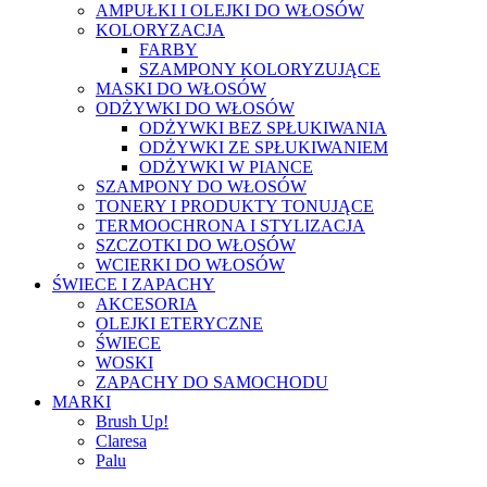
AMPUŁKI I OLEJKI DO WŁOSÓW
KOLORYZACJA
FARBY
SZAMPONY KOLORYZUJĄCE
MASKI DO WŁOSÓW
ODŻYWKI DO WŁOSÓW
ODŻYWKI BEZ SPŁUKIWANIA
ODŻYWKI ZE SPŁUKIWANIEM
ODŻYWKI W PIANCE
SZAMPONY DO WŁOSÓW
TONERY I PRODUKTY TONUJĄCE
TERMOOCHRONA I STYLIZACJA
SZCZOTKI DO WŁOSÓW
WCIERKI DO WŁOSÓW
ŚWIECE I ZAPACHY
AKCESORIA
OLEJKI ETERYCZNE
ŚWIECE
WOSKI
ZAPACHY DO SAMOCHODU
MARKI
Brush Up!
Claresa
Palu