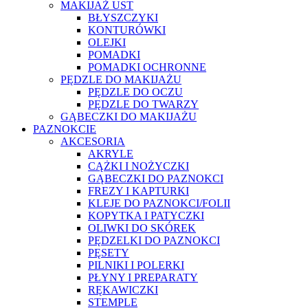
MAKIJAŻ UST
BŁYSZCZYKI
KONTURÓWKI
OLEJKI
POMADKI
POMADKI OCHRONNE
PĘDZLE DO MAKIJAŻU
PĘDZLE DO OCZU
PĘDZLE DO TWARZY
GĄBECZKI DO MAKIJAŻU
PAZNOKCIE
AKCESORIA
AKRYLE
CĄŻKI I NOŻYCZKI
GĄBECZKI DO PAZNOKCI
FREZY I KAPTURKI
KLEJE DO PAZNOKCI/FOLII
KOPYTKA I PATYCZKI
OLIWKI DO SKÓREK
PĘDZELKI DO PAZNOKCI
PĘSETY
PILNIKI I POLERKI
PŁYNY I PREPARATY
RĘKAWICZKI
STEMPLE