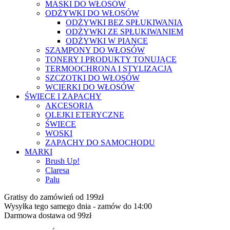
MASKI DO WŁOSÓW
ODŻYWKI DO WŁOSÓW
ODŻYWKI BEZ SPŁUKIWANIA
ODŻYWKI ZE SPŁUKIWANIEM
ODŻYWKI W PIANCE
SZAMPONY DO WŁOSÓW
TONERY I PRODUKTY TONUJĄCE
TERMOOCHRONA I STYLIZACJA
SZCZOTKI DO WŁOSÓW
WCIERKI DO WŁOSÓW
ŚWIECE I ZAPACHY
AKCESORIA
OLEJKI ETERYCZNE
ŚWIECE
WOSKI
ZAPACHY DO SAMOCHODU
MARKI
Brush Up!
Claresa
Palu
Gratisy do zamówień od 199zł
Wysyłka tego samego dnia - zamów do 14:00
Darmowa dostawa od 99zł