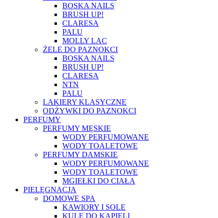
BOSKA NAILS
BRUSH UP!
CLARESA
PALU
MOLLY LAC
ŻELE DO PAZNOKCI
BOSKA NAILS
BRUSH UP!
CLARESA
NTN
PALU
LAKIERY KLASYCZNE
ODŻYWKI DO PAZNOKCI
PERFUMY
PERFUMY MĘSKIE
WODY PERFUMOWANE
WODY TOALETOWE
PERFUMY DAMSKIE
WODY PERFUMOWANE
WODY TOALETOWE
MGIEŁKI DO CIAŁA
PIELĘGNACJA
DOMOWE SPA
KAWIORY I SOLE
KULE DO KĄPIELI