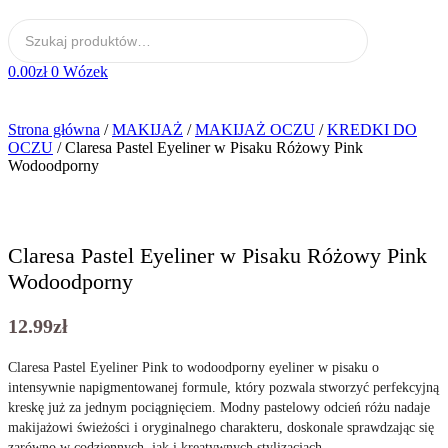
0.00
zł
0
Wózek
Strona główna
/
MAKIJAŻ
/
MAKIJAŻ OCZU
/
KREDKI DO
OCZU
/ Claresa Pastel Eyeliner w Pisaku Różowy Pink
Wodoodporny
Claresa Pastel Eyeliner w Pisaku Różowy Pink
Wodoodporny
12.99
zł
Claresa Pastel Eyeliner Pink to wodoodporny eyeliner w pisaku o
intensywnie napigmentowanej formule, który pozwala stworzyć perfekcyjną
kreskę już za jednym pociągnięciem. Modny pastelowy odcień różu nadaje
makijażowi świeżości i oryginalnego charakteru, doskonale sprawdzając się
zarówno w codziennych, jak i kreatywnych stylizacjach.