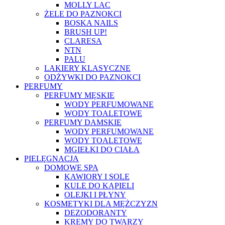
MOLLY LAC
ŻELE DO PAZNOKCI
BOSKA NAILS
BRUSH UP!
CLARESA
NTN
PALU
LAKIERY KLASYCZNE
ODŻYWKI DO PAZNOKCI
PERFUMY
PERFUMY MĘSKIE
WODY PERFUMOWANE
WODY TOALETOWE
PERFUMY DAMSKIE
WODY PERFUMOWANE
WODY TOALETOWE
MGIEŁKI DO CIAŁA
PIELĘGNACJA
DOMOWE SPA
KAWIORY I SOLE
KULE DO KĄPIELI
OLEJKI I PŁYNY
KOSMETYKI DLA MĘŻCZYZN
DEZODORANTY
KREMY DO TWARZY