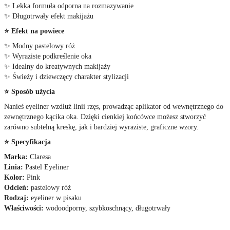
✨ Lekka formuła odporna na rozmazywanie
✨ Długotrwały efekt makijażu
⭐ Efekt na powiece
✨ Modny pastelowy róż
✨ Wyraziste podkreślenie oka
✨ Idealny do kreatywnych makijaży
✨ Świeży i dziewczęcy charakter stylizacji
⭐ Sposób użycia
Nanieś eyeliner wzdłuż linii rzęs, prowadząc aplikator od wewnętrznego do
zewnętrznego kącika oka. Dzięki cienkiej końcówce możesz stworzyć
zarówno subtelną kreskę, jak i bardziej wyraziste, graficzne wzory.
⭐ Specyfikacja
Marka:
Claresa
Linia:
Pastel Eyeliner
Kolor:
Pink
Odcień:
pastelowy róż
Rodzaj:
eyeliner w pisaku
Właściwości:
wodoodporny, szybkoschnący, długotrwały