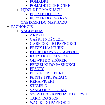
POMADKI
POMADKI OCHRONNE
PĘDZLE DO MAKIJAŻU
PĘDZLE DO OCZU
PĘDZLE DO TWARZY
GĄBECZKI DO MAKIJAŻU
PAZNOKCIE
AKCESORIA
AKRYLE
CĄŻKI I NOŻYCZKI
GĄBECZKI DO PAZNOKCI
FREZY I KAPTURKI
KLEJE DO PAZNOKCI/FOLII
KOPYTKA I PATYCZKI
OLIWKI DO SKÓREK
PĘDZELKI DO PAZNOKCI
PĘSETY
PILNIKI I POLERKI
PŁYNY I PREPARATY
RĘKAWICZKI
STEMPLE
SZABLONY I FORMY
SZCZOTECZKI/PĘDZLE DO PYŁU
TARKI DO STÓP
WACIKI DO PAZNOKCI