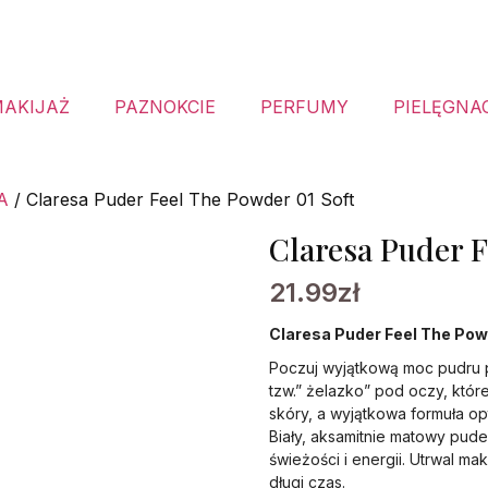
a tego samego dnia - zam
MAKIJAŻ
PAZNOKCIE
PERFUMY
PIELĘGNA
A
/ Claresa Puder Feel The Powder 01 Soft
Claresa Puder F
21.99
zł
Claresa Puder Feel The Pow
Poczuj wyjątkową moc pudru
tzw.” żelazko” pod oczy, które
skóry, a wyjątkowa formuła o
Biały, aksamitnie matowy puder
świeżości i energii. Utrwal ma
długi czas.