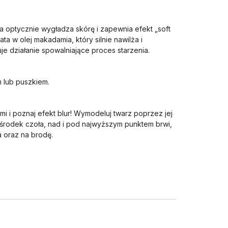
a optycznie wygładza skórę i zapewnia efekt „soft
ata w olej makadamia, który silnie nawilża i
e działanie spowalniające proces starzenia.
 lub puszkiem.
i i poznaj efekt blur! Wymodeluj twarz poprzez jej
 środek czoła, nad i pod najwyższym punktem brwi,
a oraz na brodę.