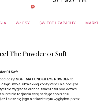
571-927-114
0
ów do
🎁 Gratis
CJA
WŁOSY
ŚWIECE I ZAPACHY
MARKI
eel The Powder 01 Soft
der 01 Soft
 pod oczy!
SOFT MAT UNDER EYE POWDER
to
 dzięki swojej ultralekkiej konsystencji nie obciąża
ptycznie wygładza drobne zmarszczki pod oczami.
 subtelnie rozjaśnia cerę nadając spojrzeniu
kijaż i ciesz się jego nieskazitelnym wyglądem przez