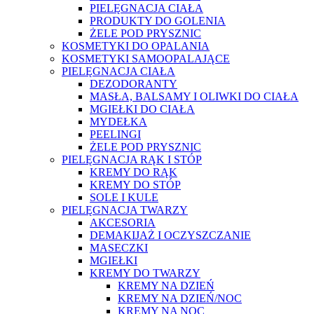
PIELĘGNACJA CIAŁA
PRODUKTY DO GOLENIA
ŻELE POD PRYSZNIC
KOSMETYKI DO OPALANIA
KOSMETYKI SAMOOPALAJĄCE
PIELĘGNACJA CIAŁA
DEZODORANTY
MASŁA, BALSAMY I OLIWKI DO CIAŁA
MGIEŁKI DO CIAŁA
MYDEŁKA
PEELINGI
ŻELE POD PRYSZNIC
PIELĘGNACJA RĄK I STÓP
KREMY DO RĄK
KREMY DO STÓP
SOLE I KULE
PIELĘGNACJA TWARZY
AKCESORIA
DEMAKIJAŻ I OCZYSZCZANIE
MASECZKI
MGIEŁKI
KREMY DO TWARZY
KREMY NA DZIEŃ
KREMY NA DZIEŃ/NOC
KREMY NA NOC