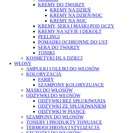
KREMY DO TWARZY
KREMY NA DZIEŃ
KREMY NA DZIEŃ/NOC
KREMY NA NOC
KREMY, SERA I MASKI POD OCZY
KREMY NA SZYJĘ I DEKOLT
PEELINGI
POMADKI OCHRONNE DO UST
SERA DO TWARZY
TONIKI
KOSMETYKI DLA DZIECI
WŁOSY
AMPUŁKI I OLEJKI DO WŁOSÓW
KOLORYZACJA
FARBY
SZAMPONY KOLORYZUJĄCE
MASKI DO WŁOSÓW
ODŻYWKI DO WŁOSÓW
ODŻYWKI BEZ SPŁUKIWANIA
ODŻYWKI ZE SPŁUKIWANIEM
ODŻYWKI W PIANCE
SZAMPONY DO WŁOSÓW
TONERY I PRODUKTY TONUJĄCE
TERMOOCHRONA I STYLIZACJA
SZCZOTKI DO WŁOSÓW