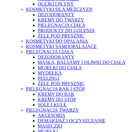
OLEJKI I PŁYNY
KOSMETYKI DLA MĘŻCZYZN
DEZODORANTY
KREMY DO TWARZY
PIELĘGNACJA CIAŁA
PRODUKTY DO GOLENIA
ŻELE POD PRYSZNIC
KOSMETYKI DO OPALANIA
KOSMETYKI SAMOOPALAJĄCE
PIELĘGNACJA CIAŁA
DEZODORANTY
MASŁA, BALSAMY I OLIWKI DO CIAŁA
MGIEŁKI DO CIAŁA
MYDEŁKA
PEELINGI
ŻELE POD PRYSZNIC
PIELĘGNACJA RĄK I STÓP
KREMY DO RĄK
KREMY DO STÓP
SOLE I KULE
PIELĘGNACJA TWARZY
AKCESORIA
DEMAKIJAŻ I OCZYSZCZANIE
MASECZKI
MGIEŁKI