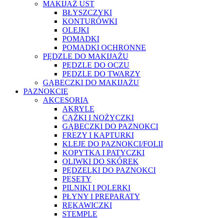
MAKIJAŻ UST
BŁYSZCZYKI
KONTURÓWKI
OLEJKI
POMADKI
POMADKI OCHRONNE
PĘDZLE DO MAKIJAŻU
PĘDZLE DO OCZU
PĘDZLE DO TWARZY
GĄBECZKI DO MAKIJAŻU
PAZNOKCIE
AKCESORIA
AKRYLE
CĄŻKI I NOŻYCZKI
GĄBECZKI DO PAZNOKCI
FREZY I KAPTURKI
KLEJE DO PAZNOKCI/FOLII
KOPYTKA I PATYCZKI
OLIWKI DO SKÓREK
PĘDZELKI DO PAZNOKCI
PĘSETY
PILNIKI I POLERKI
PŁYNY I PREPARATY
RĘKAWICZKI
STEMPLE