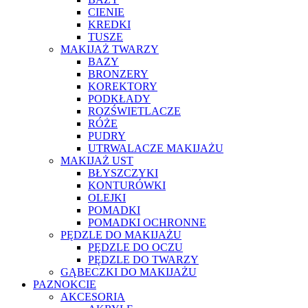
CIENIE
KREDKI
TUSZE
MAKIJAŻ TWARZY
BAZY
BRONZERY
KOREKTORY
PODKŁADY
ROZŚWIETLACZE
RÓŻE
PUDRY
UTRWALACZE MAKIJAŻU
MAKIJAŻ UST
BŁYSZCZYKI
KONTURÓWKI
OLEJKI
POMADKI
POMADKI OCHRONNE
PĘDZLE DO MAKIJAŻU
PĘDZLE DO OCZU
PĘDZLE DO TWARZY
GĄBECZKI DO MAKIJAŻU
PAZNOKCIE
AKCESORIA