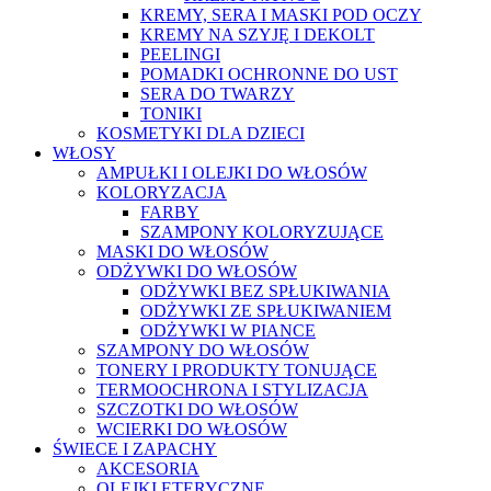
KREMY, SERA I MASKI POD OCZY
KREMY NA SZYJĘ I DEKOLT
PEELINGI
POMADKI OCHRONNE DO UST
SERA DO TWARZY
TONIKI
KOSMETYKI DLA DZIECI
WŁOSY
AMPUŁKI I OLEJKI DO WŁOSÓW
KOLORYZACJA
FARBY
SZAMPONY KOLORYZUJĄCE
MASKI DO WŁOSÓW
ODŻYWKI DO WŁOSÓW
ODŻYWKI BEZ SPŁUKIWANIA
ODŻYWKI ZE SPŁUKIWANIEM
ODŻYWKI W PIANCE
SZAMPONY DO WŁOSÓW
TONERY I PRODUKTY TONUJĄCE
TERMOOCHRONA I STYLIZACJA
SZCZOTKI DO WŁOSÓW
WCIERKI DO WŁOSÓW
ŚWIECE I ZAPACHY
AKCESORIA
OLEJKI ETERYCZNE