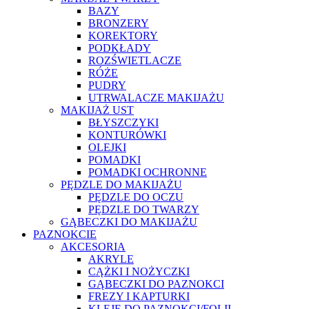
BAZY
BRONZERY
KOREKTORY
PODKŁADY
ROZŚWIETLACZE
RÓŻE
PUDRY
UTRWALACZE MAKIJAŻU
MAKIJAŻ UST
BŁYSZCZYKI
KONTURÓWKI
OLEJKI
POMADKI
POMADKI OCHRONNE
PĘDZLE DO MAKIJAŻU
PĘDZLE DO OCZU
PĘDZLE DO TWARZY
GĄBECZKI DO MAKIJAŻU
PAZNOKCIE
AKCESORIA
AKRYLE
CĄŻKI I NOŻYCZKI
GĄBECZKI DO PAZNOKCI
FREZY I KAPTURKI
KLEJE DO PAZNOKCI/FOLII