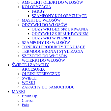
AMPUŁKI I OLEJKI DO WŁOSÓW
KOLORYZACJA
FARBY
SZAMPONY KOLORYZUJĄCE
MASKI DO WŁOSÓW
ODŻYWKI DO WŁOSÓW
ODŻYWKI BEZ SPŁUKIWANIA
ODŻYWKI ZE SPŁUKIWANIEM
ODŻYWKI W PIANCE
SZAMPONY DO WŁOSÓW
TONERY I PRODUKTY TONUJĄCE
TERMOOCHRONA I STYLIZACJA
SZCZOTKI DO WŁOSÓW
WCIERKI DO WŁOSÓW
ŚWIECE I ZAPACHY
AKCESORIA
OLEJKI ETERYCZNE
ŚWIECE
WOSKI
ZAPACHY DO SAMOCHODU
MARKI
Brush Up!
Claresa
Palu