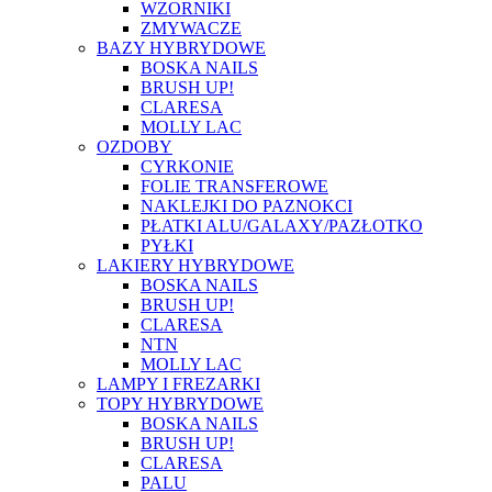
WZORNIKI
ZMYWACZE
BAZY HYBRYDOWE
BOSKA NAILS
BRUSH UP!
CLARESA
MOLLY LAC
OZDOBY
CYRKONIE
FOLIE TRANSFEROWE
NAKLEJKI DO PAZNOKCI
PŁATKI ALU/GALAXY/PAZŁOTKO
PYŁKI
LAKIERY HYBRYDOWE
BOSKA NAILS
BRUSH UP!
CLARESA
NTN
MOLLY LAC
LAMPY I FREZARKI
TOPY HYBRYDOWE
BOSKA NAILS
BRUSH UP!
CLARESA
PALU