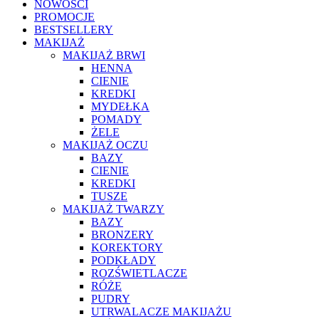
NOWOŚCI
PROMOCJE
BESTSELLERY
MAKIJAŻ
MAKIJAŻ BRWI
HENNA
CIENIE
KREDKI
MYDEŁKA
POMADY
ŻELE
MAKIJAŻ OCZU
BAZY
CIENIE
KREDKI
TUSZE
MAKIJAŻ TWARZY
BAZY
BRONZERY
KOREKTORY
PODKŁADY
ROZŚWIETLACZE
RÓŻE
PUDRY
UTRWALACZE MAKIJAŻU