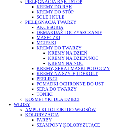
PIELĘGNACJA RĄK I STÓP
KREMY DO RĄK
KREMY DO STÓP
SOLE I KULE
PIELĘGNACJA TWARZY
AKCESORIA
DEMAKIJAŻ I OCZYSZCZANIE
MASECZKI
MGIEŁKI
KREMY DO TWARZY
KREMY NA DZIEŃ
KREMY NA DZIEŃ/NOC
KREMY NA NOC
KREMY, SERA I MASKI POD OCZY
KREMY NA SZYJĘ I DEKOLT
PEELINGI
POMADKI OCHRONNE DO UST
SERA DO TWARZY
TONIKI
KOSMETYKI DLA DZIECI
WŁOSY
AMPUŁKI I OLEJKI DO WŁOSÓW
KOLORYZACJA
FARBY
SZAMPONY KOLORYZUJĄCE