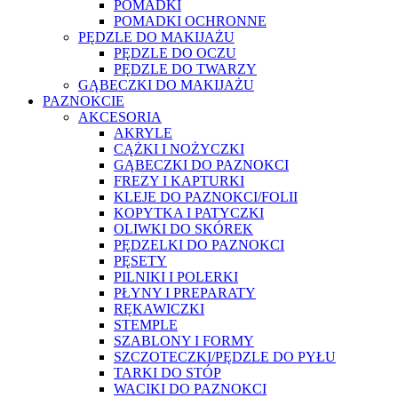
POMADKI
POMADKI OCHRONNE
PĘDZLE DO MAKIJAŻU
PĘDZLE DO OCZU
PĘDZLE DO TWARZY
GĄBECZKI DO MAKIJAŻU
PAZNOKCIE
AKCESORIA
AKRYLE
CĄŻKI I NOŻYCZKI
GĄBECZKI DO PAZNOKCI
FREZY I KAPTURKI
KLEJE DO PAZNOKCI/FOLII
KOPYTKA I PATYCZKI
OLIWKI DO SKÓREK
PĘDZELKI DO PAZNOKCI
PĘSETY
PILNIKI I POLERKI
PŁYNY I PREPARATY
RĘKAWICZKI
STEMPLE
SZABLONY I FORMY
SZCZOTECZKI/PĘDZLE DO PYŁU
TARKI DO STÓP
WACIKI DO PAZNOKCI