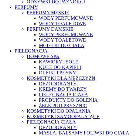
ODŻYWKI DO PAZNOKCI
PERFUMY
PERFUMY MĘSKIE
WODY PERFUMOWANE
WODY TOALETOWE
PERFUMY DAMSKIE
WODY PERFUMOWANE
WODY TOALETOWE
MGIEŁKI DO CIAŁA
PIELĘGNACJA
DOMOWE SPA
KAWIORY I SOLE
KULE DO KĄPIELI
OLEJKI I PŁYNY
KOSMETYKI DLA MĘŻCZYZN
DEZODORANTY
KREMY DO TWARZY
PIELĘGNACJA CIAŁA
PRODUKTY DO GOLENIA
ŻELE POD PRYSZNIC
KOSMETYKI DO OPALANIA
KOSMETYKI SAMOOPALAJĄCE
PIELĘGNACJA CIAŁA
DEZODORANTY
MASŁA, BALSAMY I OLIWKI DO CIAŁA