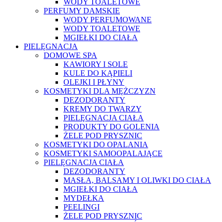
WODY TOALETOWE
PERFUMY DAMSKIE
WODY PERFUMOWANE
WODY TOALETOWE
MGIEŁKI DO CIAŁA
PIELĘGNACJA
DOMOWE SPA
KAWIORY I SOLE
KULE DO KĄPIELI
OLEJKI I PŁYNY
KOSMETYKI DLA MĘŻCZYZN
DEZODORANTY
KREMY DO TWARZY
PIELĘGNACJA CIAŁA
PRODUKTY DO GOLENIA
ŻELE POD PRYSZNIC
KOSMETYKI DO OPALANIA
KOSMETYKI SAMOOPALAJĄCE
PIELĘGNACJA CIAŁA
DEZODORANTY
MASŁA, BALSAMY I OLIWKI DO CIAŁA
MGIEŁKI DO CIAŁA
MYDEŁKA
PEELINGI
ŻELE POD PRYSZNIC