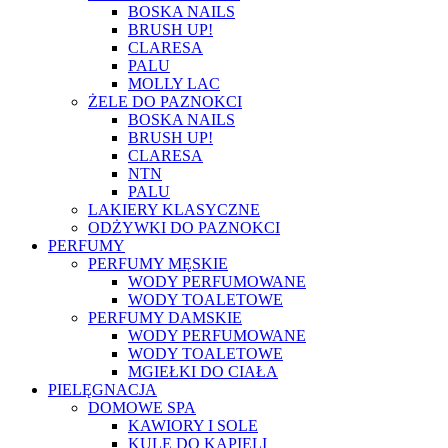
BOSKA NAILS
BRUSH UP!
CLARESA
PALU
MOLLY LAC
ŻELE DO PAZNOKCI
BOSKA NAILS
BRUSH UP!
CLARESA
NTN
PALU
LAKIERY KLASYCZNE
ODŻYWKI DO PAZNOKCI
PERFUMY
PERFUMY MĘSKIE
WODY PERFUMOWANE
WODY TOALETOWE
PERFUMY DAMSKIE
WODY PERFUMOWANE
WODY TOALETOWE
MGIEŁKI DO CIAŁA
PIELĘGNACJA
DOMOWE SPA
KAWIORY I SOLE
KULE DO KĄPIELI