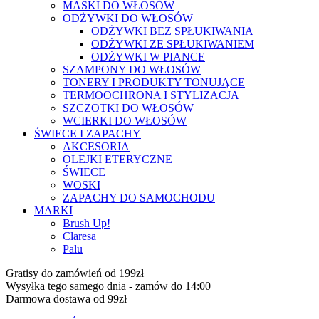
MASKI DO WŁOSÓW
ODŻYWKI DO WŁOSÓW
ODŻYWKI BEZ SPŁUKIWANIA
ODŻYWKI ZE SPŁUKIWANIEM
ODŻYWKI W PIANCE
SZAMPONY DO WŁOSÓW
TONERY I PRODUKTY TONUJĄCE
TERMOOCHRONA I STYLIZACJA
SZCZOTKI DO WŁOSÓW
WCIERKI DO WŁOSÓW
ŚWIECE I ZAPACHY
AKCESORIA
OLEJKI ETERYCZNE
ŚWIECE
WOSKI
ZAPACHY DO SAMOCHODU
MARKI
Brush Up!
Claresa
Palu
Gratisy do zamówień od 199zł
Wysyłka tego samego dnia - zamów do 14:00
Darmowa dostawa od 99zł