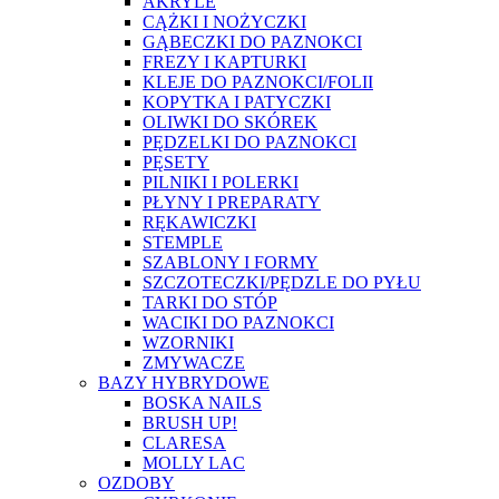
AKRYLE
CĄŻKI I NOŻYCZKI
GĄBECZKI DO PAZNOKCI
FREZY I KAPTURKI
KLEJE DO PAZNOKCI/FOLII
KOPYTKA I PATYCZKI
OLIWKI DO SKÓREK
PĘDZELKI DO PAZNOKCI
PĘSETY
PILNIKI I POLERKI
PŁYNY I PREPARATY
RĘKAWICZKI
STEMPLE
SZABLONY I FORMY
SZCZOTECZKI/PĘDZLE DO PYŁU
TARKI DO STÓP
WACIKI DO PAZNOKCI
WZORNIKI
ZMYWACZE
BAZY HYBRYDOWE
BOSKA NAILS
BRUSH UP!
CLARESA
MOLLY LAC
OZDOBY