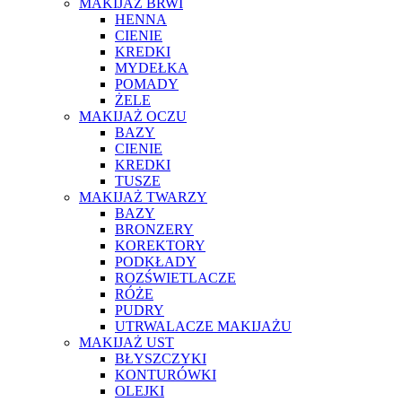
MAKIJAŻ BRWI
HENNA
CIENIE
KREDKI
MYDEŁKA
POMADY
ŻELE
MAKIJAŻ OCZU
BAZY
CIENIE
KREDKI
TUSZE
MAKIJAŻ TWARZY
BAZY
BRONZERY
KOREKTORY
PODKŁADY
ROZŚWIETLACZE
RÓŻE
PUDRY
UTRWALACZE MAKIJAŻU
MAKIJAŻ UST
BŁYSZCZYKI
KONTURÓWKI
OLEJKI