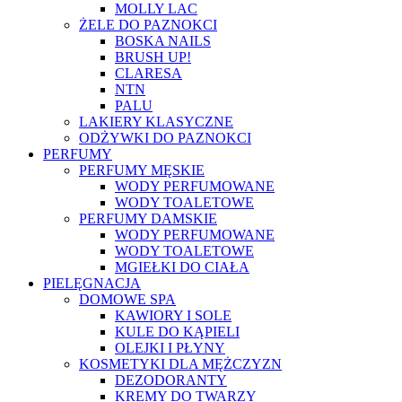
MOLLY LAC
ŻELE DO PAZNOKCI
BOSKA NAILS
BRUSH UP!
CLARESA
NTN
PALU
LAKIERY KLASYCZNE
ODŻYWKI DO PAZNOKCI
PERFUMY
PERFUMY MĘSKIE
WODY PERFUMOWANE
WODY TOALETOWE
PERFUMY DAMSKIE
WODY PERFUMOWANE
WODY TOALETOWE
MGIEŁKI DO CIAŁA
PIELĘGNACJA
DOMOWE SPA
KAWIORY I SOLE
KULE DO KĄPIELI
OLEJKI I PŁYNY
KOSMETYKI DLA MĘŻCZYZN
DEZODORANTY
KREMY DO TWARZY