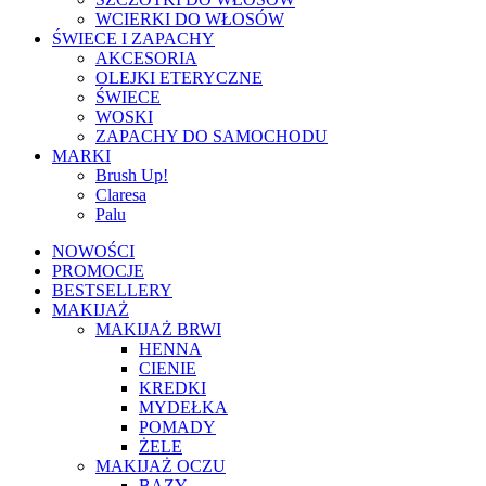
WCIERKI DO WŁOSÓW
ŚWIECE I ZAPACHY
AKCESORIA
OLEJKI ETERYCZNE
ŚWIECE
WOSKI
ZAPACHY DO SAMOCHODU
MARKI
Brush Up!
Claresa
Palu
NOWOŚCI
PROMOCJE
BESTSELLERY
MAKIJAŻ
MAKIJAŻ BRWI
HENNA
CIENIE
KREDKI
MYDEŁKA
POMADY
ŻELE
MAKIJAŻ OCZU
BAZY