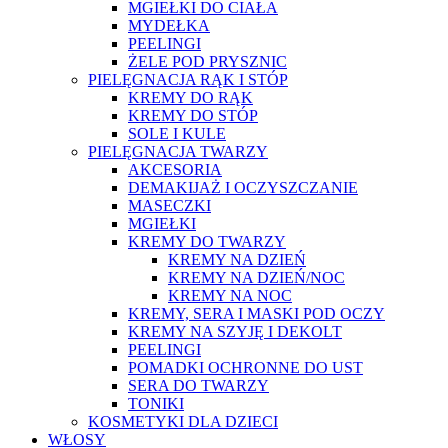
MGIEŁKI DO CIAŁA
MYDEŁKA
PEELINGI
ŻELE POD PRYSZNIC
PIELĘGNACJA RĄK I STÓP
KREMY DO RĄK
KREMY DO STÓP
SOLE I KULE
PIELĘGNACJA TWARZY
AKCESORIA
DEMAKIJAŻ I OCZYSZCZANIE
MASECZKI
MGIEŁKI
KREMY DO TWARZY
KREMY NA DZIEŃ
KREMY NA DZIEŃ/NOC
KREMY NA NOC
KREMY, SERA I MASKI POD OCZY
KREMY NA SZYJĘ I DEKOLT
PEELINGI
POMADKI OCHRONNE DO UST
SERA DO TWARZY
TONIKI
KOSMETYKI DLA DZIECI
WŁOSY