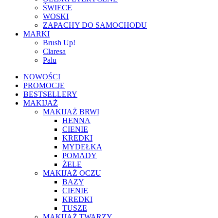
ŚWIECE
WOSKI
ZAPACHY DO SAMOCHODU
MARKI
Brush Up!
Claresa
Palu
NOWOŚCI
PROMOCJE
BESTSELLERY
MAKIJAŻ
MAKIJAŻ BRWI
HENNA
CIENIE
KREDKI
MYDEŁKA
POMADY
ŻELE
MAKIJAŻ OCZU
BAZY
CIENIE
KREDKI
TUSZE
MAKIJAŻ TWARZY