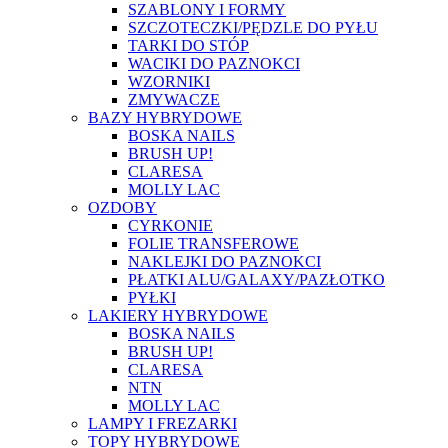
SZABLONY I FORMY
SZCZOTECZKI/PĘDZLE DO PYŁU
TARKI DO STÓP
WACIKI DO PAZNOKCI
WZORNIKI
ZMYWACZE
BAZY HYBRYDOWE
BOSKA NAILS
BRUSH UP!
CLARESA
MOLLY LAC
OZDOBY
CYRKONIE
FOLIE TRANSFEROWE
NAKLEJKI DO PAZNOKCI
PŁATKI ALU/GALAXY/PAZŁOTKO
PYŁKI
LAKIERY HYBRYDOWE
BOSKA NAILS
BRUSH UP!
CLARESA
NTN
MOLLY LAC
LAMPY I FREZARKI
TOPY HYBRYDOWE