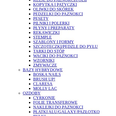
KOPYTKA I PATYCZKI
OLIWKI DO SKÓREK
PĘDZELKI DO PAZNOKCI
PĘSETY
PILNIKI I POLERKI
PŁYNY I PREPARATY
RĘKAWICZKI
STEMPLE
SZABLONY I FORMY
SZCZOTECZKI/PĘDZLE DO PYŁU
TARKI DO STÓP
WACIKI DO PAZNOKCI
WZORNIKI
ZMYWACZE
BAZY HYBRYDOWE
BOSKA NAILS
BRUSH UP!
CLARESA
MOLLY LAC
OZDOBY
CYRKONIE
FOLIE TRANSFEROWE
NAKLEJKI DO PAZNOKCI
PŁATKI ALU/GALAXY/PAZŁOTKO