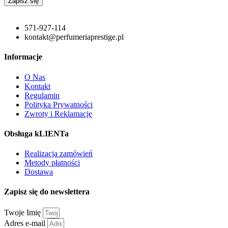
Zapisz się
571-927-114
kontakt@perfumeriaprestige.pl
Informacje
O Nas
Kontakt
Regulamin
Polityka Prywatności
Zwroty i Reklamacje
Obsługa kLIENTa
Realizacja zamówień
Metody płatności
Dostawa
Zapisz się do newslettera
Twoje Imię
Adres e-mail