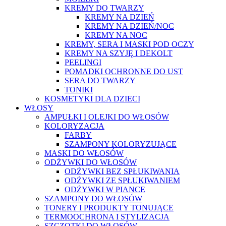
KREMY DO TWARZY
KREMY NA DZIEŃ
KREMY NA DZIEŃ/NOC
KREMY NA NOC
KREMY, SERA I MASKI POD OCZY
KREMY NA SZYJĘ I DEKOLT
PEELINGI
POMADKI OCHRONNE DO UST
SERA DO TWARZY
TONIKI
KOSMETYKI DLA DZIECI
WŁOSY
AMPUŁKI I OLEJKI DO WŁOSÓW
KOLORYZACJA
FARBY
SZAMPONY KOLORYZUJĄCE
MASKI DO WŁOSÓW
ODŻYWKI DO WŁOSÓW
ODŻYWKI BEZ SPŁUKIWANIA
ODŻYWKI ZE SPŁUKIWANIEM
ODŻYWKI W PIANCE
SZAMPONY DO WŁOSÓW
TONERY I PRODUKTY TONUJĄCE
TERMOOCHRONA I STYLIZACJA
SZCZOTKI DO WŁOSÓW