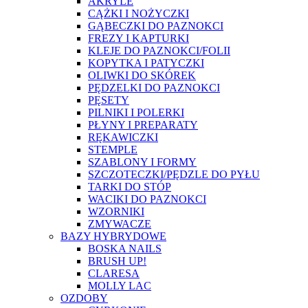
AKRYLE
CĄŻKI I NOŻYCZKI
GĄBECZKI DO PAZNOKCI
FREZY I KAPTURKI
KLEJE DO PAZNOKCI/FOLII
KOPYTKA I PATYCZKI
OLIWKI DO SKÓREK
PĘDZELKI DO PAZNOKCI
PĘSETY
PILNIKI I POLERKI
PŁYNY I PREPARATY
RĘKAWICZKI
STEMPLE
SZABLONY I FORMY
SZCZOTECZKI/PĘDZLE DO PYŁU
TARKI DO STÓP
WACIKI DO PAZNOKCI
WZORNIKI
ZMYWACZE
BAZY HYBRYDOWE
BOSKA NAILS
BRUSH UP!
CLARESA
MOLLY LAC
OZDOBY