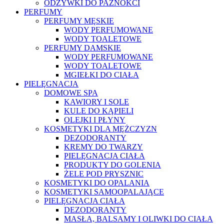
ODŻYWKI DO PAZNOKCI
PERFUMY
PERFUMY MĘSKIE
WODY PERFUMOWANE
WODY TOALETOWE
PERFUMY DAMSKIE
WODY PERFUMOWANE
WODY TOALETOWE
MGIEŁKI DO CIAŁA
PIELĘGNACJA
DOMOWE SPA
KAWIORY I SOLE
KULE DO KĄPIELI
OLEJKI I PŁYNY
KOSMETYKI DLA MĘŻCZYZN
DEZODORANTY
KREMY DO TWARZY
PIELĘGNACJA CIAŁA
PRODUKTY DO GOLENIA
ŻELE POD PRYSZNIC
KOSMETYKI DO OPALANIA
KOSMETYKI SAMOOPALAJĄCE
PIELĘGNACJA CIAŁA
DEZODORANTY
MASŁA, BALSAMY I OLIWKI DO CIAŁA