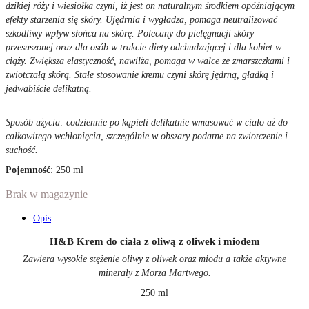
dzikiej róży i wiesiołka czyni, iż jest on naturalnym środkiem opóźniającym
efekty starzenia się skóry. Ujędrnia i wygładza, pomaga neutralizować
szkodliwy wpływ słońca na skórę. Polecany do pielęgnacji skóry
przesuszonej oraz dla osób w trakcie diety odchudzającej i dla kobiet w
ciąży. Zwiększa elastyczność, nawilża, pomaga w walce ze zmarszczkami i
zwiotczałą skórą. Stałe stosowanie kremu czyni skórę jędrną, gładką i
jedwabiście delikatną.
Sposób użycia
:
codziennie po kąpieli delikatnie wmasować w ciało aż do
całkowitego wchłonięcia, szczególnie w obszary podatne na zwiotczenie i
suchość.
Pojemność
: 250 ml
Brak w magazynie
Opis
H&B Krem do ciała z oliwą z oliwek i miodem
Zawiera wysokie stężenie oliwy z oliwek oraz miodu a także aktywne
minerały z Morza Martwego.
250 ml