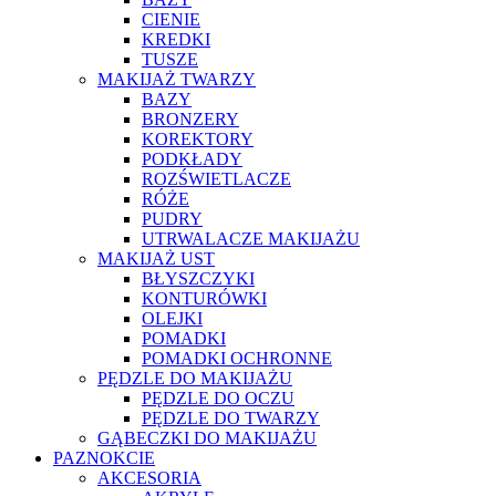
CIENIE
KREDKI
TUSZE
MAKIJAŻ TWARZY
BAZY
BRONZERY
KOREKTORY
PODKŁADY
ROZŚWIETLACZE
RÓŻE
PUDRY
UTRWALACZE MAKIJAŻU
MAKIJAŻ UST
BŁYSZCZYKI
KONTURÓWKI
OLEJKI
POMADKI
POMADKI OCHRONNE
PĘDZLE DO MAKIJAŻU
PĘDZLE DO OCZU
PĘDZLE DO TWARZY
GĄBECZKI DO MAKIJAŻU
PAZNOKCIE
AKCESORIA