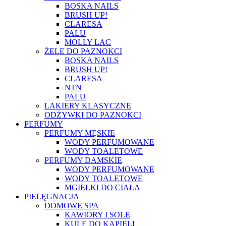
BOSKA NAILS
BRUSH UP!
CLARESA
PALU
MOLLY LAC
ŻELE DO PAZNOKCI
BOSKA NAILS
BRUSH UP!
CLARESA
NTN
PALU
LAKIERY KLASYCZNE
ODŻYWKI DO PAZNOKCI
PERFUMY
PERFUMY MĘSKIE
WODY PERFUMOWANE
WODY TOALETOWE
PERFUMY DAMSKIE
WODY PERFUMOWANE
WODY TOALETOWE
MGIEŁKI DO CIAŁA
PIELĘGNACJA
DOMOWE SPA
KAWIORY I SOLE
KULE DO KĄPIELI