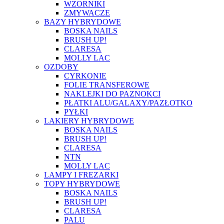
WZORNIKI
ZMYWACZE
BAZY HYBRYDOWE
BOSKA NAILS
BRUSH UP!
CLARESA
MOLLY LAC
OZDOBY
CYRKONIE
FOLIE TRANSFEROWE
NAKLEJKI DO PAZNOKCI
PŁATKI ALU/GALAXY/PAZŁOTKO
PYŁKI
LAKIERY HYBRYDOWE
BOSKA NAILS
BRUSH UP!
CLARESA
NTN
MOLLY LAC
LAMPY I FREZARKI
TOPY HYBRYDOWE
BOSKA NAILS
BRUSH UP!
CLARESA
PALU