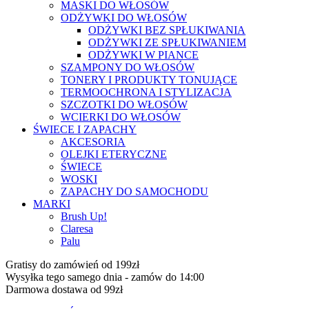
MASKI DO WŁOSÓW
ODŻYWKI DO WŁOSÓW
ODŻYWKI BEZ SPŁUKIWANIA
ODŻYWKI ZE SPŁUKIWANIEM
ODŻYWKI W PIANCE
SZAMPONY DO WŁOSÓW
TONERY I PRODUKTY TONUJĄCE
TERMOOCHRONA I STYLIZACJA
SZCZOTKI DO WŁOSÓW
WCIERKI DO WŁOSÓW
ŚWIECE I ZAPACHY
AKCESORIA
OLEJKI ETERYCZNE
ŚWIECE
WOSKI
ZAPACHY DO SAMOCHODU
MARKI
Brush Up!
Claresa
Palu
Gratisy do zamówień od 199zł
Wysyłka tego samego dnia - zamów do 14:00
Darmowa dostawa od 99zł