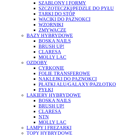
SZABLONY I FORMY
SZCZOTECZKI/PĘDZLE DO PYŁU
TARKI DO STÓP
WACIKI DO PAZNOKCI
WZORNIKI
ZMYWACZE
BAZY HYBRYDOWE
BOSKA NAILS
BRUSH UP!
CLARESA
MOLLY LAC
OZDOBY
CYRKONIE
FOLIE TRANSFEROWE
NAKLEJKI DO PAZNOKCI
PŁATKI ALU/GALAXY/PAZŁOTKO
PYŁKI
LAKIERY HYBRYDOWE
BOSKA NAILS
BRUSH UP!
CLARESA
NTN
MOLLY LAC
LAMPY I FREZARKI
TOPY HYBRYDOWE