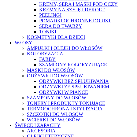
KREMY, SERA I MASKI POD OCZY
KREMY NA SZYJĘ I DEKOLT
PEELINGI
POMADKI OCHRONNE DO UST
SERA DO TWARZY
TONIKI
KOSMETYKI DLA DZIECI
WŁOSY
AMPUŁKI I OLEJKI DO WŁOSÓW
KOLORYZACJA
FARBY
SZAMPONY KOLORYZUJĄCE
MASKI DO WŁOSÓW
ODŻYWKI DO WŁOSÓW
ODŻYWKI BEZ SPŁUKIWANIA
ODŻYWKI ZE SPŁUKIWANIEM
ODŻYWKI W PIANCE
SZAMPONY DO WŁOSÓW
TONERY I PRODUKTY TONUJĄCE
TERMOOCHRONA I STYLIZACJA
SZCZOTKI DO WŁOSÓW
WCIERKI DO WŁOSÓW
ŚWIECE I ZAPACHY
AKCESORIA
OLEJKI ETERYCZNE