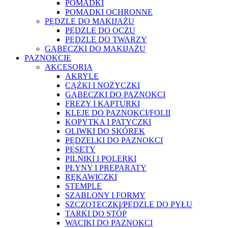
POMADKI
POMADKI OCHRONNE
PĘDZLE DO MAKIJAŻU
PĘDZLE DO OCZU
PĘDZLE DO TWARZY
GĄBECZKI DO MAKIJAŻU
PAZNOKCIE
AKCESORIA
AKRYLE
CĄŻKI I NOŻYCZKI
GĄBECZKI DO PAZNOKCI
FREZY I KAPTURKI
KLEJE DO PAZNOKCI/FOLII
KOPYTKA I PATYCZKI
OLIWKI DO SKÓREK
PĘDZELKI DO PAZNOKCI
PĘSETY
PILNIKI I POLERKI
PŁYNY I PREPARATY
RĘKAWICZKI
STEMPLE
SZABLONY I FORMY
SZCZOTECZKI/PĘDZLE DO PYŁU
TARKI DO STÓP
WACIKI DO PAZNOKCI