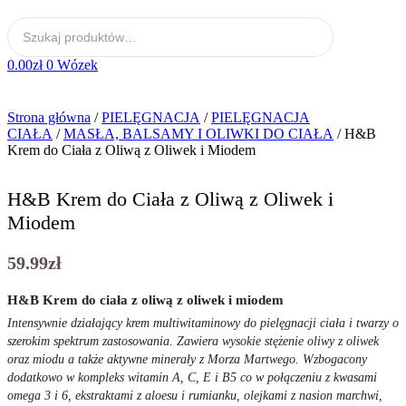
0.00
zł
0
Wózek
Strona główna
/
PIELĘGNACJA
/
PIELĘGNACJA
CIAŁA
/
MASŁA, BALSAMY I OLIWKI DO CIAŁA
/ H&B
Krem do Ciała z Oliwą z Oliwek i Miodem
H&B Krem do Ciała z Oliwą z Oliwek i
Miodem
59.99
zł
H&B Krem do ciała z oliwą z oliwek i miodem
Intensywnie działający krem multiwitaminowy do pielęgnacji ciała i twarzy o
szerokim spektrum zastosowania. Zawiera wysokie stężenie oliwy z oliwek
oraz miodu a także aktywne minerały z Morza Martwego. Wzbogacony
dodatkowo w kompleks witamin A, C, E i B5 co w połączeniu z kwasami
omega 3 i 6, ekstraktami z aloesu i rumianku, olejkami z nasion marchwi,