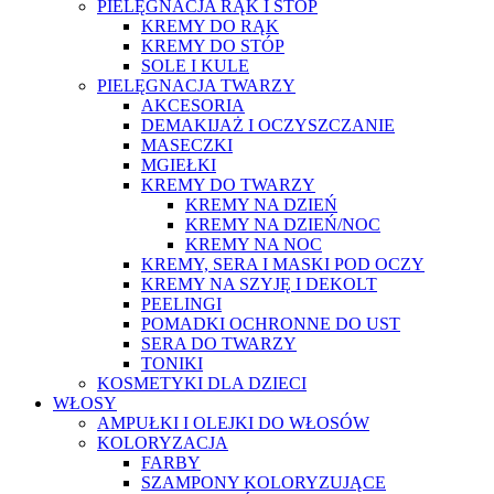
PIELĘGNACJA RĄK I STÓP
KREMY DO RĄK
KREMY DO STÓP
SOLE I KULE
PIELĘGNACJA TWARZY
AKCESORIA
DEMAKIJAŻ I OCZYSZCZANIE
MASECZKI
MGIEŁKI
KREMY DO TWARZY
KREMY NA DZIEŃ
KREMY NA DZIEŃ/NOC
KREMY NA NOC
KREMY, SERA I MASKI POD OCZY
KREMY NA SZYJĘ I DEKOLT
PEELINGI
POMADKI OCHRONNE DO UST
SERA DO TWARZY
TONIKI
KOSMETYKI DLA DZIECI
WŁOSY
AMPUŁKI I OLEJKI DO WŁOSÓW
KOLORYZACJA
FARBY
SZAMPONY KOLORYZUJĄCE