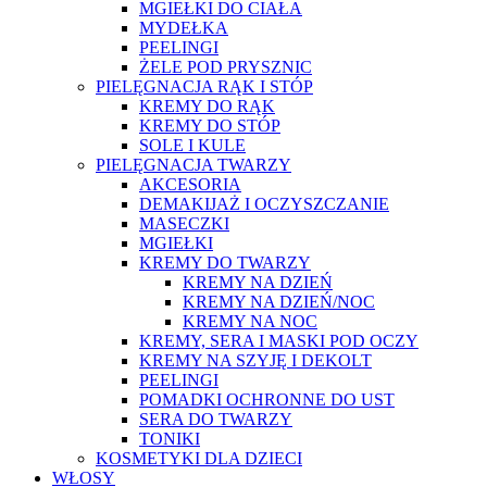
MGIEŁKI DO CIAŁA
MYDEŁKA
PEELINGI
ŻELE POD PRYSZNIC
PIELĘGNACJA RĄK I STÓP
KREMY DO RĄK
KREMY DO STÓP
SOLE I KULE
PIELĘGNACJA TWARZY
AKCESORIA
DEMAKIJAŻ I OCZYSZCZANIE
MASECZKI
MGIEŁKI
KREMY DO TWARZY
KREMY NA DZIEŃ
KREMY NA DZIEŃ/NOC
KREMY NA NOC
KREMY, SERA I MASKI POD OCZY
KREMY NA SZYJĘ I DEKOLT
PEELINGI
POMADKI OCHRONNE DO UST
SERA DO TWARZY
TONIKI
KOSMETYKI DLA DZIECI
WŁOSY