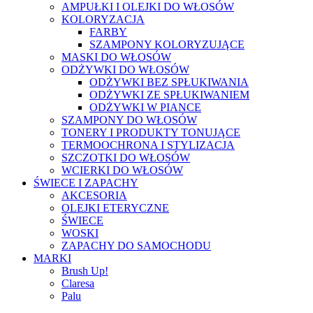
AMPUŁKI I OLEJKI DO WŁOSÓW
KOLORYZACJA
FARBY
SZAMPONY KOLORYZUJĄCE
MASKI DO WŁOSÓW
ODŻYWKI DO WŁOSÓW
ODŻYWKI BEZ SPŁUKIWANIA
ODŻYWKI ZE SPŁUKIWANIEM
ODŻYWKI W PIANCE
SZAMPONY DO WŁOSÓW
TONERY I PRODUKTY TONUJĄCE
TERMOOCHRONA I STYLIZACJA
SZCZOTKI DO WŁOSÓW
WCIERKI DO WŁOSÓW
ŚWIECE I ZAPACHY
AKCESORIA
OLEJKI ETERYCZNE
ŚWIECE
WOSKI
ZAPACHY DO SAMOCHODU
MARKI
Brush Up!
Claresa
Palu