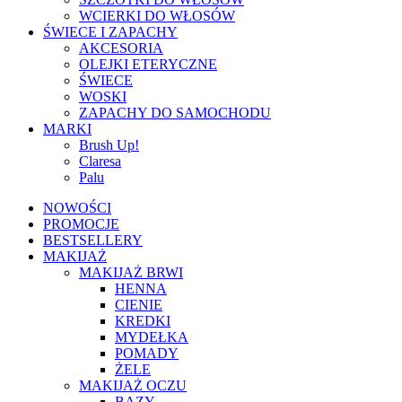
WCIERKI DO WŁOSÓW
ŚWIECE I ZAPACHY
AKCESORIA
OLEJKI ETERYCZNE
ŚWIECE
WOSKI
ZAPACHY DO SAMOCHODU
MARKI
Brush Up!
Claresa
Palu
NOWOŚCI
PROMOCJE
BESTSELLERY
MAKIJAŻ
MAKIJAŻ BRWI
HENNA
CIENIE
KREDKI
MYDEŁKA
POMADY
ŻELE
MAKIJAŻ OCZU
BAZY