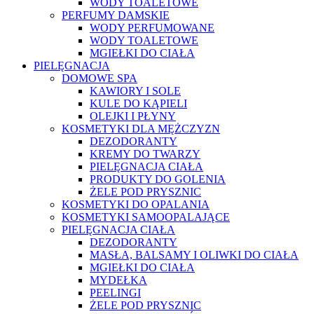
WODY TOALETOWE
PERFUMY DAMSKIE
WODY PERFUMOWANE
WODY TOALETOWE
MGIEŁKI DO CIAŁA
PIELĘGNACJA
DOMOWE SPA
KAWIORY I SOLE
KULE DO KĄPIELI
OLEJKI I PŁYNY
KOSMETYKI DLA MĘŻCZYZN
DEZODORANTY
KREMY DO TWARZY
PIELĘGNACJA CIAŁA
PRODUKTY DO GOLENIA
ŻELE POD PRYSZNIC
KOSMETYKI DO OPALANIA
KOSMETYKI SAMOOPALAJĄCE
PIELĘGNACJA CIAŁA
DEZODORANTY
MASŁA, BALSAMY I OLIWKI DO CIAŁA
MGIEŁKI DO CIAŁA
MYDEŁKA
PEELINGI
ŻELE POD PRYSZNIC