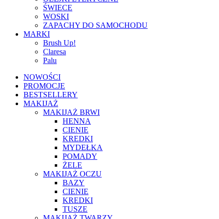
ŚWIECE
WOSKI
ZAPACHY DO SAMOCHODU
MARKI
Brush Up!
Claresa
Palu
NOWOŚCI
PROMOCJE
BESTSELLERY
MAKIJAŻ
MAKIJAŻ BRWI
HENNA
CIENIE
KREDKI
MYDEŁKA
POMADY
ŻELE
MAKIJAŻ OCZU
BAZY
CIENIE
KREDKI
TUSZE
MAKIJAŻ TWARZY