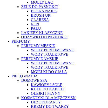
MOLLY LAC
ŻELE DO PAZNOKCI
BOSKA NAILS
BRUSH UP!
CLARESA
NTN
PALU
LAKIERY KLASYCZNE
ODŻYWKI DO PAZNOKCI
PERFUMY
PERFUMY MĘSKIE
WODY PERFUMOWANE
WODY TOALETOWE
PERFUMY DAMSKIE
WODY PERFUMOWANE
WODY TOALETOWE
MGIEŁKI DO CIAŁA
PIELĘGNACJA
DOMOWE SPA
KAWIORY I SOLE
KULE DO KĄPIELI
OLEJKI I PŁYNY
KOSMETYKI DLA MĘŻCZYZN
DEZODORANTY
KREMY DO TWARZY