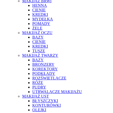
MAKIJAŻ BRWI
HENNA
CIENIE
KREDKI
MYDEŁKA
POMADY
ŻELE
MAKIJAŻ OCZU
BAZY
CIENIE
KREDKI
TUSZE
MAKIJAŻ TWARZY
BAZY
BRONZERY
KOREKTORY
PODKŁADY
ROZŚWIETLACZE
RÓŻE
PUDRY
UTRWALACZE MAKIJAŻU
MAKIJAŻ UST
BŁYSZCZYKI
KONTURÓWKI
OLEJKI