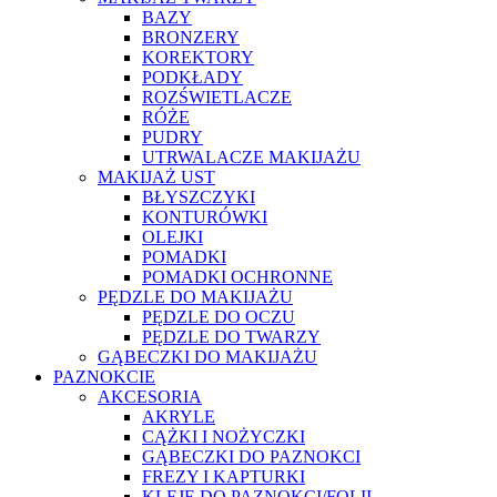
BAZY
BRONZERY
KOREKTORY
PODKŁADY
ROZŚWIETLACZE
RÓŻE
PUDRY
UTRWALACZE MAKIJAŻU
MAKIJAŻ UST
BŁYSZCZYKI
KONTURÓWKI
OLEJKI
POMADKI
POMADKI OCHRONNE
PĘDZLE DO MAKIJAŻU
PĘDZLE DO OCZU
PĘDZLE DO TWARZY
GĄBECZKI DO MAKIJAŻU
PAZNOKCIE
AKCESORIA
AKRYLE
CĄŻKI I NOŻYCZKI
GĄBECZKI DO PAZNOKCI
FREZY I KAPTURKI
KLEJE DO PAZNOKCI/FOLII