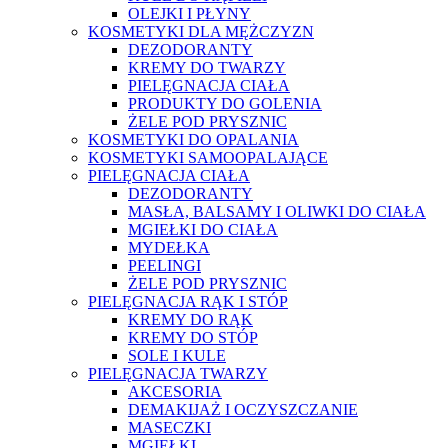
OLEJKI I PŁYNY
KOSMETYKI DLA MĘŻCZYZN
DEZODORANTY
KREMY DO TWARZY
PIELĘGNACJA CIAŁA
PRODUKTY DO GOLENIA
ŻELE POD PRYSZNIC
KOSMETYKI DO OPALANIA
KOSMETYKI SAMOOPALAJĄCE
PIELĘGNACJA CIAŁA
DEZODORANTY
MASŁA, BALSAMY I OLIWKI DO CIAŁA
MGIEŁKI DO CIAŁA
MYDEŁKA
PEELINGI
ŻELE POD PRYSZNIC
PIELĘGNACJA RĄK I STÓP
KREMY DO RĄK
KREMY DO STÓP
SOLE I KULE
PIELĘGNACJA TWARZY
AKCESORIA
DEMAKIJAŻ I OCZYSZCZANIE
MASECZKI
MGIEŁKI