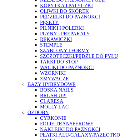
KOPYTKA I PATYCZKI
OLIWKI DO SKÓREK
PĘDZELKI DO PAZNOKCI
PĘSETY
PILNIKI I POLERKI
PŁYNY I PREPARATY
RĘKAWICZKI
STEMPLE
SZABLONY I FORMY
SZCZOTECZKI/PĘDZLE DO PYŁU
TARKI DO STÓP
WACIKI DO PAZNOKCI
WZORNIKI
ZMYWACZE
BAZY HYBRYDOWE
BOSKA NAILS
BRUSH UP!
CLARESA
MOLLY LAC
OZDOBY
CYRKONIE
FOLIE TRANSFEROWE
NAKLEJKI DO PAZNOKCI
PŁATKI ALU/GALAXY/PAZŁOTKO