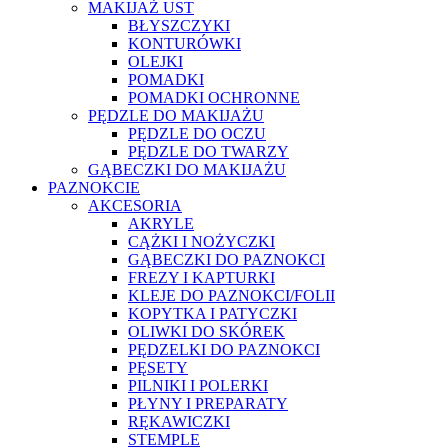
MAKIJAŻ UST
BŁYSZCZYKI
KONTURÓWKI
OLEJKI
POMADKI
POMADKI OCHRONNE
PĘDZLE DO MAKIJAŻU
PĘDZLE DO OCZU
PĘDZLE DO TWARZY
GĄBECZKI DO MAKIJAŻU
PAZNOKCIE
AKCESORIA
AKRYLE
CĄŻKI I NOŻYCZKI
GĄBECZKI DO PAZNOKCI
FREZY I KAPTURKI
KLEJE DO PAZNOKCI/FOLII
KOPYTKA I PATYCZKI
OLIWKI DO SKÓREK
PĘDZELKI DO PAZNOKCI
PĘSETY
PILNIKI I POLERKI
PŁYNY I PREPARATY
RĘKAWICZKI
STEMPLE