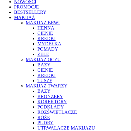
NOWOŚCI
PROMOCJE
BESTSELLERY
MAKIJAŻ
MAKIJAŻ BRWI
HENNA
CIENIE
KREDKI
MYDEŁKA
POMADY
ŻELE
MAKIJAŻ OCZU
BAZY
CIENIE
KREDKI
TUSZE
MAKIJAŻ TWARZY
BAZY
BRONZERY
KOREKTORY
PODKŁADY
ROZŚWIETLACZE
RÓŻE
PUDRY
UTRWALACZE MAKIJAŻU