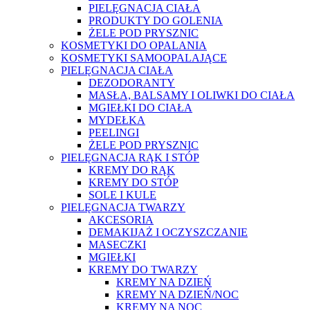
PIELĘGNACJA CIAŁA
PRODUKTY DO GOLENIA
ŻELE POD PRYSZNIC
KOSMETYKI DO OPALANIA
KOSMETYKI SAMOOPALAJĄCE
PIELĘGNACJA CIAŁA
DEZODORANTY
MASŁA, BALSAMY I OLIWKI DO CIAŁA
MGIEŁKI DO CIAŁA
MYDEŁKA
PEELINGI
ŻELE POD PRYSZNIC
PIELĘGNACJA RĄK I STÓP
KREMY DO RĄK
KREMY DO STÓP
SOLE I KULE
PIELĘGNACJA TWARZY
AKCESORIA
DEMAKIJAŻ I OCZYSZCZANIE
MASECZKI
MGIEŁKI
KREMY DO TWARZY
KREMY NA DZIEŃ
KREMY NA DZIEŃ/NOC
KREMY NA NOC