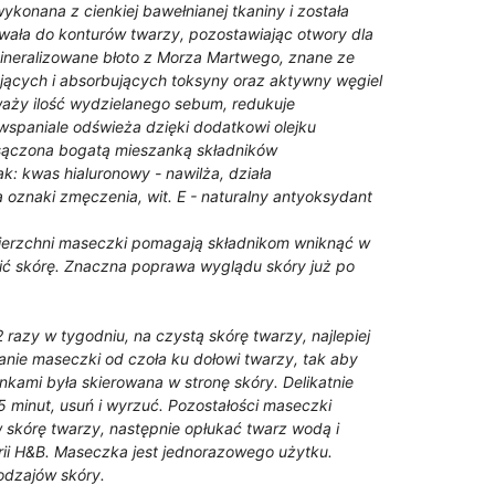
wykonana z cienkiej bawełnianej tkaniny i została
wała do konturów twarzy, pozostawiając otwory dla
mineralizowane błoto z Morza Martwego, znane ze
jących i absorbujących toksyny oraz aktywny węgiel
ży ilość wydzielanego sebum, redukuje
 wspaniale odświeża dzięki dodatkowi olejku
sączona bogatą mieszanką składników
ak: kwas hialuronowy - nawilża, działa
oznaki zmęczenia, wit. E - naturalny antyoksydant
ierzchni maseczki pomagają składnikom wniknąć w
cić skórę. Znaczna poprawa wyglądu skóry już po
 razy w tygodniu, na czystą skórę twarzy, najlepiej
nie maseczki od czoła ku dołowi twarzy, tak aby
kami była skierowana w stronę skóry. Delikatnie
5 minut, usuń i wyrzuć. Pozostałości maseczki
skórę twarzy, następnie opłukać twarz wodą i
rii H&B. Maseczka jest jednorazowego użytku.
odzajów skóry.