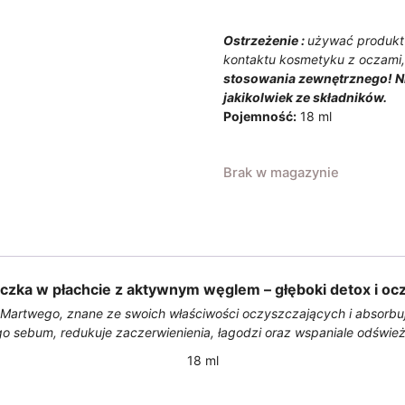
Ostrzeżenie
:
używać produkt 
kontaktu kosmetyku z oczami, 
stosowania zewnętrznego! N
jakikolwiek ze składników.
Pojemność:
18 ml
Brak w magazynie
zka w płachcie z aktywnym węglem – głęboki detox i oc
 Martwego, znane ze swoich właściwości oczyszczających i absorbu
 sebum, redukuje zaczerwienienia, łagodzi oraz wspaniale odśwież
18 ml