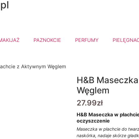
pl
a tego samego dnia - za
MAKIJAŻ
PAZNOKCIE
PERFUMY
PIELĘGNA
łachcie z Aktywnym Węglem
H&B Maseczka 
Węglem
27.99
zł
H&B Maseczka w płachcie
oczyszczenie
Maseczka w płachcie do twar
naskórka, nadaje skórze gład