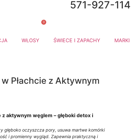
571-927-114
mów do
🎁 Gratis
0
CJA
WŁOSY
ŚWIECE I ZAPACHY
MARKI
w Płachcie z Aktywnym
 z aktywnym węglem – głęboki detox i
zy głęboko oczyszcza pory, usuwa martwe komórki
kość i promienny wygląd. Zapewnia praktyczną i