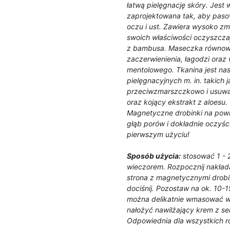
łatwą pielęgnację skóry. Jest 
zaprojektowana tak, aby paso
oczu i ust. Zawiera wysoko z
swoich właściwości oczyszcza
z bambusa. Maseczka równowa
zaczerwienienia, łagodzi oraz
mentolowego. Tkanina jest na
pielęgnacyjnych m. in. takich j
przeciwzmarszczkowo i usuwa 
oraz kojący ekstrakt z aloesu.
Magnetyczne drobinki na pow
głąb porów i dokładnie oczyś
pierwszym użyciu!
Sposób użycia:
stosować 1 - 2
wieczorem. Rozpocznij nakłada
strona z magnetycznymi drobin
dociśnij. Pozostaw na ok. 10-1
można delikatnie wmasować w 
nałożyć nawilżający krem z se
Odpowiednia dla wszystkich r