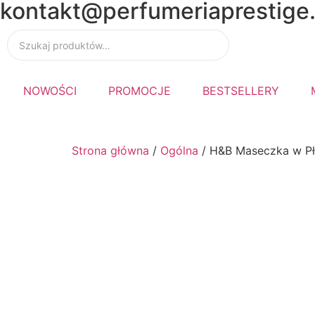
kontakt@perfumeriaprestige.
📦 Wysyłk
14:00
NOWOŚCI
PROMOCJE
BESTSELLERY
Strona główna
/
Ogólna
/ H&B Maseczka w P