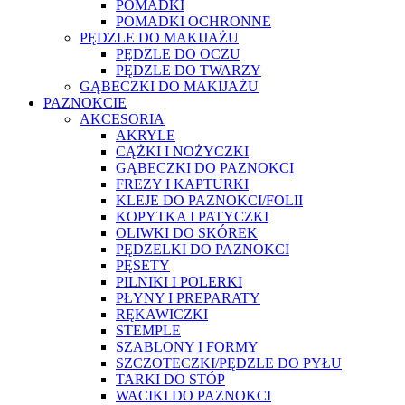
POMADKI
POMADKI OCHRONNE
PĘDZLE DO MAKIJAŻU
PĘDZLE DO OCZU
PĘDZLE DO TWARZY
GĄBECZKI DO MAKIJAŻU
PAZNOKCIE
AKCESORIA
AKRYLE
CĄŻKI I NOŻYCZKI
GĄBECZKI DO PAZNOKCI
FREZY I KAPTURKI
KLEJE DO PAZNOKCI/FOLII
KOPYTKA I PATYCZKI
OLIWKI DO SKÓREK
PĘDZELKI DO PAZNOKCI
PĘSETY
PILNIKI I POLERKI
PŁYNY I PREPARATY
RĘKAWICZKI
STEMPLE
SZABLONY I FORMY
SZCZOTECZKI/PĘDZLE DO PYŁU
TARKI DO STÓP
WACIKI DO PAZNOKCI