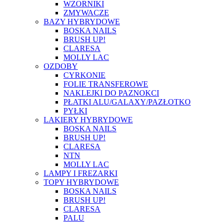
WZORNIKI
ZMYWACZE
BAZY HYBRYDOWE
BOSKA NAILS
BRUSH UP!
CLARESA
MOLLY LAC
OZDOBY
CYRKONIE
FOLIE TRANSFEROWE
NAKLEJKI DO PAZNOKCI
PŁATKI ALU/GALAXY/PAZŁOTKO
PYŁKI
LAKIERY HYBRYDOWE
BOSKA NAILS
BRUSH UP!
CLARESA
NTN
MOLLY LAC
LAMPY I FREZARKI
TOPY HYBRYDOWE
BOSKA NAILS
BRUSH UP!
CLARESA
PALU