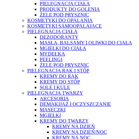
PIELĘGNACJA CIAŁA
PRODUKTY DO GOLENIA
ŻELE POD PRYSZNIC
KOSMETYKI DO OPALANIA
KOSMETYKI SAMOOPALAJĄCE
PIELĘGNACJA CIAŁA
DEZODORANTY
MASŁA, BALSAMY I OLIWKI DO CIAŁA
MGIEŁKI DO CIAŁA
MYDEŁKA
PEELINGI
ŻELE POD PRYSZNIC
PIELĘGNACJA RĄK I STÓP
KREMY DO RĄK
KREMY DO STÓP
SOLE I KULE
PIELĘGNACJA TWARZY
AKCESORIA
DEMAKIJAŻ I OCZYSZCZANIE
MASECZKI
MGIEŁKI
KREMY DO TWARZY
KREMY NA DZIEŃ
KREMY NA DZIEŃ/NOC
KREMY NA NOC