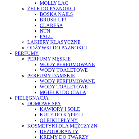
MOLLY LAC
ŻELE DO PAZNOKCI
BOSKA NAILS
BRUSH UP!
CLARESA
NTN
PALU
LAKIERY KLASYCZNE
ODŻYWKI DO PAZNOKCI
PERFUMY
PERFUMY MĘSKIE
WODY PERFUMOWANE
WODY TOALETOWE
PERFUMY DAMSKIE
WODY PERFUMOWANE
WODY TOALETOWE
MGIEŁKI DO CIAŁA
PIELĘGNACJA
DOMOWE SPA
KAWIORY I SOLE
KULE DO KĄPIELI
OLEJKI I PŁYNY
KOSMETYKI DLA MĘŻCZYZN
DEZODORANTY
KREMY DO TWARZY