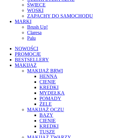
ŚWIECE
WOSKI
ZAPACHY DO SAMOCHODU
MARKI
Brush Up!
Claresa
Palu
NOWOŚCI
PROMOCJE
BESTSELLERY
MAKIJAŻ
MAKIJAŻ BRWI
HENNA
CIENIE
KREDKI
MYDEŁKA
POMADY
ŻELE
MAKIJAŻ OCZU
BAZY
CIENIE
KREDKI
TUSZE
MAKIJAŻ TWARZY