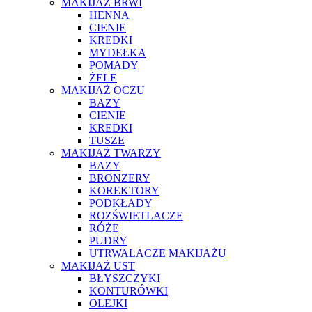
MAKIJAŻ BRWI
HENNA
CIENIE
KREDKI
MYDEŁKA
POMADY
ŻELE
MAKIJAŻ OCZU
BAZY
CIENIE
KREDKI
TUSZE
MAKIJAŻ TWARZY
BAZY
BRONZERY
KOREKTORY
PODKŁADY
ROZŚWIETLACZE
RÓŻE
PUDRY
UTRWALACZE MAKIJAŻU
MAKIJAŻ UST
BŁYSZCZYKI
KONTURÓWKI
OLEJKI