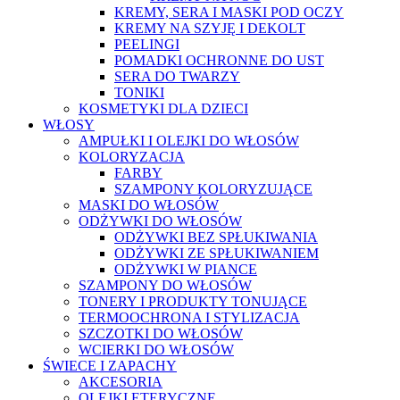
KREMY, SERA I MASKI POD OCZY
KREMY NA SZYJĘ I DEKOLT
PEELINGI
POMADKI OCHRONNE DO UST
SERA DO TWARZY
TONIKI
KOSMETYKI DLA DZIECI
WŁOSY
AMPUŁKI I OLEJKI DO WŁOSÓW
KOLORYZACJA
FARBY
SZAMPONY KOLORYZUJĄCE
MASKI DO WŁOSÓW
ODŻYWKI DO WŁOSÓW
ODŻYWKI BEZ SPŁUKIWANIA
ODŻYWKI ZE SPŁUKIWANIEM
ODŻYWKI W PIANCE
SZAMPONY DO WŁOSÓW
TONERY I PRODUKTY TONUJĄCE
TERMOOCHRONA I STYLIZACJA
SZCZOTKI DO WŁOSÓW
WCIERKI DO WŁOSÓW
ŚWIECE I ZAPACHY
AKCESORIA
OLEJKI ETERYCZNE