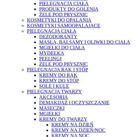
PIELĘGNACJA CIAŁA
PRODUKTY DO GOLENIA
ŻELE POD PRYSZNIC
KOSMETYKI DO OPALANIA
KOSMETYKI SAMOOPALAJĄCE
PIELĘGNACJA CIAŁA
DEZODORANTY
MASŁA, BALSAMY I OLIWKI DO CIAŁA
MGIEŁKI DO CIAŁA
MYDEŁKA
PEELINGI
ŻELE POD PRYSZNIC
PIELĘGNACJA RĄK I STÓP
KREMY DO RĄK
KREMY DO STÓP
SOLE I KULE
PIELĘGNACJA TWARZY
AKCESORIA
DEMAKIJAŻ I OCZYSZCZANIE
MASECZKI
MGIEŁKI
KREMY DO TWARZY
KREMY NA DZIEŃ
KREMY NA DZIEŃ/NOC
KREMY NA NOC