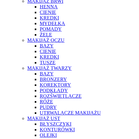
MAKIJAŻ BRWI
HENNA
CIENIE
KREDKI
MYDEŁKA
POMADY
ŻELE
MAKIJAŻ OCZU
BAZY
CIENIE
KREDKI
TUSZE
MAKIJAŻ TWARZY
BAZY
BRONZERY
KOREKTORY
PODKŁADY
ROZŚWIETLACZE
RÓŻE
PUDRY
UTRWALACZE MAKIJAŻU
MAKIJAŻ UST
BŁYSZCZYKI
KONTURÓWKI
OLEJKI