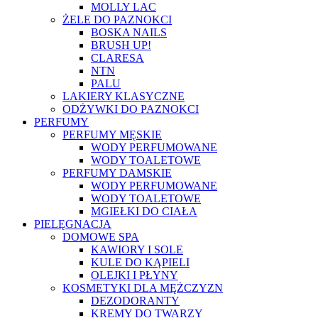
MOLLY LAC
ŻELE DO PAZNOKCI
BOSKA NAILS
BRUSH UP!
CLARESA
NTN
PALU
LAKIERY KLASYCZNE
ODŻYWKI DO PAZNOKCI
PERFUMY
PERFUMY MĘSKIE
WODY PERFUMOWANE
WODY TOALETOWE
PERFUMY DAMSKIE
WODY PERFUMOWANE
WODY TOALETOWE
MGIEŁKI DO CIAŁA
PIELĘGNACJA
DOMOWE SPA
KAWIORY I SOLE
KULE DO KĄPIELI
OLEJKI I PŁYNY
KOSMETYKI DLA MĘŻCZYZN
DEZODORANTY
KREMY DO TWARZY