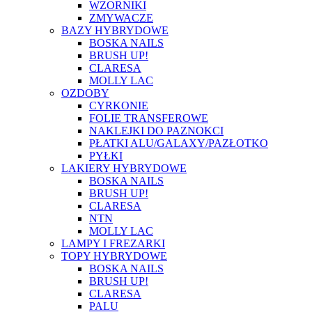
WZORNIKI
ZMYWACZE
BAZY HYBRYDOWE
BOSKA NAILS
BRUSH UP!
CLARESA
MOLLY LAC
OZDOBY
CYRKONIE
FOLIE TRANSFEROWE
NAKLEJKI DO PAZNOKCI
PŁATKI ALU/GALAXY/PAZŁOTKO
PYŁKI
LAKIERY HYBRYDOWE
BOSKA NAILS
BRUSH UP!
CLARESA
NTN
MOLLY LAC
LAMPY I FREZARKI
TOPY HYBRYDOWE
BOSKA NAILS
BRUSH UP!
CLARESA
PALU