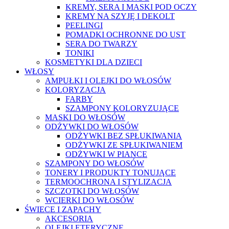
KREMY, SERA I MASKI POD OCZY
KREMY NA SZYJĘ I DEKOLT
PEELINGI
POMADKI OCHRONNE DO UST
SERA DO TWARZY
TONIKI
KOSMETYKI DLA DZIECI
WŁOSY
AMPUŁKI I OLEJKI DO WŁOSÓW
KOLORYZACJA
FARBY
SZAMPONY KOLORYZUJĄCE
MASKI DO WŁOSÓW
ODŻYWKI DO WŁOSÓW
ODŻYWKI BEZ SPŁUKIWANIA
ODŻYWKI ZE SPŁUKIWANIEM
ODŻYWKI W PIANCE
SZAMPONY DO WŁOSÓW
TONERY I PRODUKTY TONUJĄCE
TERMOOCHRONA I STYLIZACJA
SZCZOTKI DO WŁOSÓW
WCIERKI DO WŁOSÓW
ŚWIECE I ZAPACHY
AKCESORIA
OLEJKI ETERYCZNE