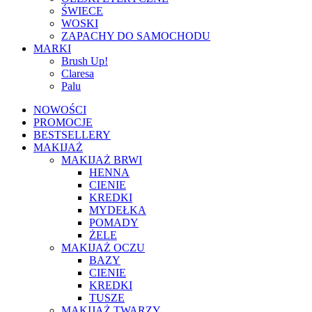
ŚWIECE
WOSKI
ZAPACHY DO SAMOCHODU
MARKI
Brush Up!
Claresa
Palu
NOWOŚCI
PROMOCJE
BESTSELLERY
MAKIJAŻ
MAKIJAŻ BRWI
HENNA
CIENIE
KREDKI
MYDEŁKA
POMADY
ŻELE
MAKIJAŻ OCZU
BAZY
CIENIE
KREDKI
TUSZE
MAKIJAŻ TWARZY