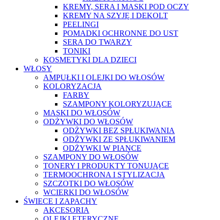
KREMY, SERA I MASKI POD OCZY
KREMY NA SZYJĘ I DEKOLT
PEELINGI
POMADKI OCHRONNE DO UST
SERA DO TWARZY
TONIKI
KOSMETYKI DLA DZIECI
WŁOSY
AMPUŁKI I OLEJKI DO WŁOSÓW
KOLORYZACJA
FARBY
SZAMPONY KOLORYZUJĄCE
MASKI DO WŁOSÓW
ODŻYWKI DO WŁOSÓW
ODŻYWKI BEZ SPŁUKIWANIA
ODŻYWKI ZE SPŁUKIWANIEM
ODŻYWKI W PIANCE
SZAMPONY DO WŁOSÓW
TONERY I PRODUKTY TONUJĄCE
TERMOOCHRONA I STYLIZACJA
SZCZOTKI DO WŁOSÓW
WCIERKI DO WŁOSÓW
ŚWIECE I ZAPACHY
AKCESORIA
OLEJKI ETERYCZNE