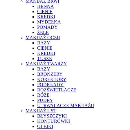
MAKIJAŻ BRWI
HENNA
CIENIE
KREDKI
MYDEŁKA
POMADY
ŻELE
MAKIJAŻ OCZU
BAZY
CIENIE
KREDKI
TUSZE
MAKIJAŻ TWARZY
BAZY
BRONZERY
KOREKTORY
PODKŁADY
ROZŚWIETLACZE
RÓŻE
PUDRY
UTRWALACZE MAKIJAŻU
MAKIJAŻ UST
BŁYSZCZYKI
KONTURÓWKI
OLEJKI