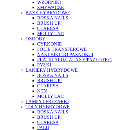
WZORNIKI
ZMYWACZE
BAZY HYBRYDOWE
BOSKA NAILS
BRUSH UP!
CLARESA
MOLLY LAC
OZDOBY
CYRKONIE
FOLIE TRANSFEROWE
NAKLEJKI DO PAZNOKCI
PŁATKI ALU/GALAXY/PAZŁOTKO
PYŁKI
LAKIERY HYBRYDOWE
BOSKA NAILS
BRUSH UP!
CLARESA
NTN
MOLLY LAC
LAMPY I FREZARKI
TOPY HYBRYDOWE
BOSKA NAILS
BRUSH UP!
CLARESA
PALU