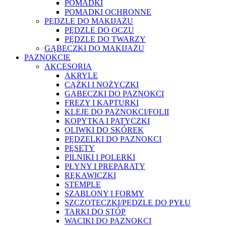
POMADKI
POMADKI OCHRONNE
PĘDZLE DO MAKIJAŻU
PĘDZLE DO OCZU
PĘDZLE DO TWARZY
GĄBECZKI DO MAKIJAŻU
PAZNOKCIE
AKCESORIA
AKRYLE
CĄŻKI I NOŻYCZKI
GĄBECZKI DO PAZNOKCI
FREZY I KAPTURKI
KLEJE DO PAZNOKCI/FOLII
KOPYTKA I PATYCZKI
OLIWKI DO SKÓREK
PĘDZELKI DO PAZNOKCI
PĘSETY
PILNIKI I POLERKI
PŁYNY I PREPARATY
RĘKAWICZKI
STEMPLE
SZABLONY I FORMY
SZCZOTECZKI/PĘDZLE DO PYŁU
TARKI DO STÓP
WACIKI DO PAZNOKCI