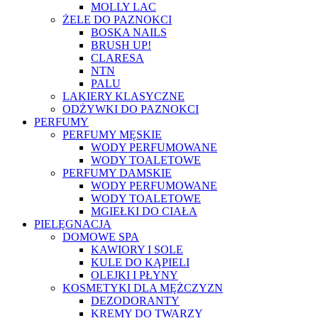
MOLLY LAC
ŻELE DO PAZNOKCI
BOSKA NAILS
BRUSH UP!
CLARESA
NTN
PALU
LAKIERY KLASYCZNE
ODŻYWKI DO PAZNOKCI
PERFUMY
PERFUMY MĘSKIE
WODY PERFUMOWANE
WODY TOALETOWE
PERFUMY DAMSKIE
WODY PERFUMOWANE
WODY TOALETOWE
MGIEŁKI DO CIAŁA
PIELĘGNACJA
DOMOWE SPA
KAWIORY I SOLE
KULE DO KĄPIELI
OLEJKI I PŁYNY
KOSMETYKI DLA MĘŻCZYZN
DEZODORANTY
KREMY DO TWARZY