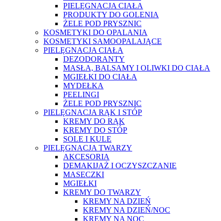
PIELĘGNACJA CIAŁA
PRODUKTY DO GOLENIA
ŻELE POD PRYSZNIC
KOSMETYKI DO OPALANIA
KOSMETYKI SAMOOPALAJĄCE
PIELĘGNACJA CIAŁA
DEZODORANTY
MASŁA, BALSAMY I OLIWKI DO CIAŁA
MGIEŁKI DO CIAŁA
MYDEŁKA
PEELINGI
ŻELE POD PRYSZNIC
PIELĘGNACJA RĄK I STÓP
KREMY DO RĄK
KREMY DO STÓP
SOLE I KULE
PIELĘGNACJA TWARZY
AKCESORIA
DEMAKIJAŻ I OCZYSZCZANIE
MASECZKI
MGIEŁKI
KREMY DO TWARZY
KREMY NA DZIEŃ
KREMY NA DZIEŃ/NOC
KREMY NA NOC