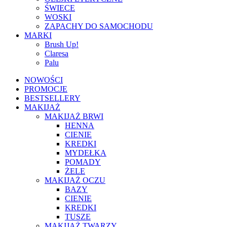
ŚWIECE
WOSKI
ZAPACHY DO SAMOCHODU
MARKI
Brush Up!
Claresa
Palu
NOWOŚCI
PROMOCJE
BESTSELLERY
MAKIJAŻ
MAKIJAŻ BRWI
HENNA
CIENIE
KREDKI
MYDEŁKA
POMADY
ŻELE
MAKIJAŻ OCZU
BAZY
CIENIE
KREDKI
TUSZE
MAKIJAŻ TWARZY