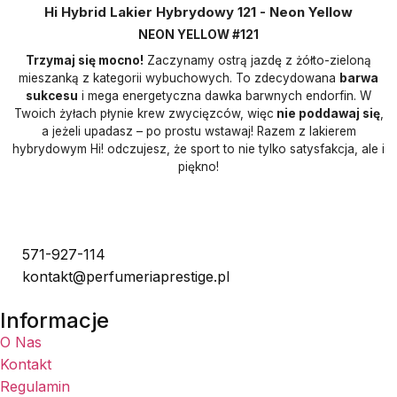
Hi Hybrid Lakier Hybrydowy 121 - Neon Yellow
NEON YELLOW #121
Trzymaj się mocno!
Zaczynamy ostrą jazdę z żółto-zieloną
mieszanką z kategorii wybuchowych. To zdecydowana
barwa
sukcesu
i mega energetyczna dawka barwnych endorfin. W
Twoich żyłach płynie krew zwycięzców, więc
nie poddawaj się
,
a jeżeli upadasz – po prostu wstawaj! Razem z lakierem
hybrydowym Hi! odczujesz, że sport to nie tylko satysfakcja, ale i
piękno!
571-927-114
kontakt@perfumeriaprestige.pl
Informacje
O Nas
Kontakt
Regulamin