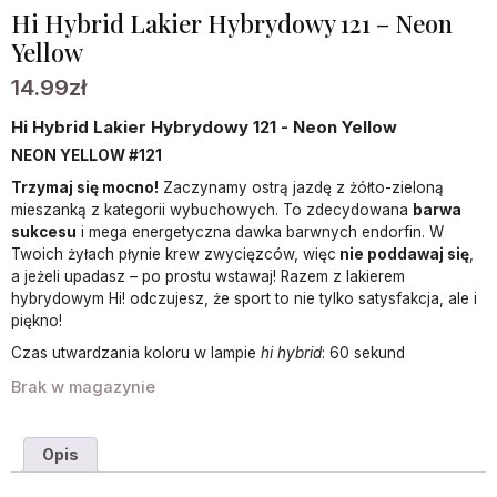
Hi Hybrid Lakier Hybrydowy 121 – Neon
Yellow
14.99
zł
Hi Hybrid Lakier Hybrydowy 121 - Neon Yellow
NEON YELLOW #121
Trzymaj się mocno!
Zaczynamy ostrą jazdę z żółto-zieloną
mieszanką z kategorii wybuchowych. To zdecydowana
barwa
sukcesu
i mega energetyczna dawka barwnych endorfin. W
Twoich żyłach płynie krew zwycięzców, więc
nie poddawaj się
,
a jeżeli upadasz – po prostu wstawaj! Razem z lakierem
hybrydowym Hi! odczujesz, że sport to nie tylko satysfakcja, ale i
piękno!
Czas utwardzania koloru w lampie
hi hybrid
: 60 sekund
Brak w magazynie
Opis