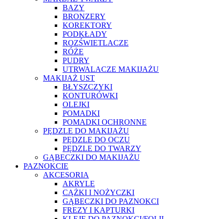
BAZY
BRONZERY
KOREKTORY
PODKŁADY
ROZŚWIETLACZE
RÓŻE
PUDRY
UTRWALACZE MAKIJAŻU
MAKIJAŻ UST
BŁYSZCZYKI
KONTURÓWKI
OLEJKI
POMADKI
POMADKI OCHRONNE
PĘDZLE DO MAKIJAŻU
PĘDZLE DO OCZU
PĘDZLE DO TWARZY
GĄBECZKI DO MAKIJAŻU
PAZNOKCIE
AKCESORIA
AKRYLE
CĄŻKI I NOŻYCZKI
GĄBECZKI DO PAZNOKCI
FREZY I KAPTURKI
KLEJE DO PAZNOKCI/FOLII