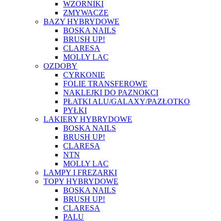
WZORNIKI
ZMYWACZE
BAZY HYBRYDOWE
BOSKA NAILS
BRUSH UP!
CLARESA
MOLLY LAC
OZDOBY
CYRKONIE
FOLIE TRANSFEROWE
NAKLEJKI DO PAZNOKCI
PŁATKI ALU/GALAXY/PAZŁOTKO
PYŁKI
LAKIERY HYBRYDOWE
BOSKA NAILS
BRUSH UP!
CLARESA
NTN
MOLLY LAC
LAMPY I FREZARKI
TOPY HYBRYDOWE
BOSKA NAILS
BRUSH UP!
CLARESA
PALU