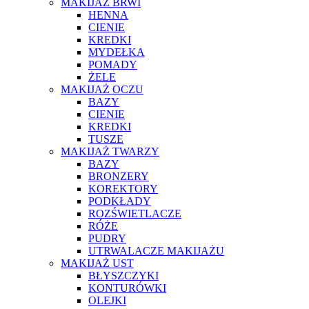
MAKIJAŻ BRWI
HENNA
CIENIE
KREDKI
MYDEŁKA
POMADY
ŻELE
MAKIJAŻ OCZU
BAZY
CIENIE
KREDKI
TUSZE
MAKIJAŻ TWARZY
BAZY
BRONZERY
KOREKTORY
PODKŁADY
ROZŚWIETLACZE
RÓŻE
PUDRY
UTRWALACZE MAKIJAŻU
MAKIJAŻ UST
BŁYSZCZYKI
KONTURÓWKI
OLEJKI