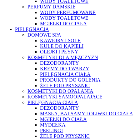
WODY TOALETOWE
PERFUMY DAMSKIE
WODY PERFUMOWANE
WODY TOALETOWE
MGIEŁKI DO CIAŁA
PIELĘGNACJA
DOMOWE SPA
KAWIORY I SOLE
KULE DO KĄPIELI
OLEJKI I PŁYNY
KOSMETYKI DLA MĘŻCZYZN
DEZODORANTY
KREMY DO TWARZY
PIELĘGNACJA CIAŁA
PRODUKTY DO GOLENIA
ŻELE POD PRYSZNIC
KOSMETYKI DO OPALANIA
KOSMETYKI SAMOOPALAJĄCE
PIELĘGNACJA CIAŁA
DEZODORANTY
MASŁA, BALSAMY I OLIWKI DO CIAŁA
MGIEŁKI DO CIAŁA
MYDEŁKA
PEELINGI
ŻELE POD PRYSZNIC