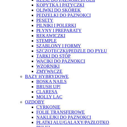
KOPYTKA I PATYCZKI
OLIWKI DO SKÓREK
PĘDZELKI DO PAZNOKCI
PĘSETY
PILNIKI I POLERKI
PŁYNY I PREPARATY
RĘKAWICZKI
STEMPLE
SZABLONY I FORMY
SZCZOTECZKI/PĘDZLE DO PYŁU
TARKI DO STÓP
WACIKI DO PAZNOKCI
WZORNIKI
ZMYWACZE
BAZY HYBRYDOWE
BOSKA NAILS
BRUSH UP!
CLARESA
MOLLY LAC
OZDOBY
CYRKONIE
FOLIE TRANSFEROWE
NAKLEJKI DO PAZNOKCI
PŁATKI ALU/GALAXY/PAZŁOTKO