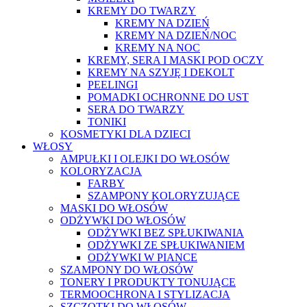
KREMY DO TWARZY
KREMY NA DZIEŃ
KREMY NA DZIEŃ/NOC
KREMY NA NOC
KREMY, SERA I MASKI POD OCZY
KREMY NA SZYJĘ I DEKOLT
PEELINGI
POMADKI OCHRONNE DO UST
SERA DO TWARZY
TONIKI
KOSMETYKI DLA DZIECI
WŁOSY
AMPUŁKI I OLEJKI DO WŁOSÓW
KOLORYZACJA
FARBY
SZAMPONY KOLORYZUJĄCE
MASKI DO WŁOSÓW
ODŻYWKI DO WŁOSÓW
ODŻYWKI BEZ SPŁUKIWANIA
ODŻYWKI ZE SPŁUKIWANIEM
ODŻYWKI W PIANCE
SZAMPONY DO WŁOSÓW
TONERY I PRODUKTY TONUJĄCE
TERMOOCHRONA I STYLIZACJA
SZCZOTKI DO WŁOSÓW