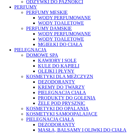
ODŻYWKI DO PAZNOKCI
PERFUMY
PERFUMY MĘSKIE
WODY PERFUMOWANE
WODY TOALETOWE
PERFUMY DAMSKIE
WODY PERFUMOWANE
WODY TOALETOWE
MGIEŁKI DO CIAŁA
PIELĘGNACJA
DOMOWE SPA
KAWIORY I SOLE
KULE DO KĄPIELI
OLEJKI I PŁYNY
KOSMETYKI DLA MĘŻCZYZN
DEZODORANTY
KREMY DO TWARZY
PIELĘGNACJA CIAŁA
PRODUKTY DO GOLENIA
ŻELE POD PRYSZNIC
KOSMETYKI DO OPALANIA
KOSMETYKI SAMOOPALAJĄCE
PIELĘGNACJA CIAŁA
DEZODORANTY
MASŁA, BALSAMY I OLIWKI DO CIAŁA