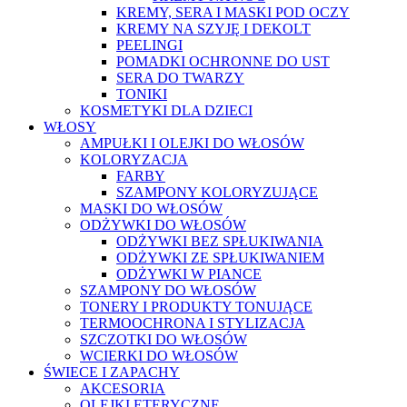
KREMY, SERA I MASKI POD OCZY
KREMY NA SZYJĘ I DEKOLT
PEELINGI
POMADKI OCHRONNE DO UST
SERA DO TWARZY
TONIKI
KOSMETYKI DLA DZIECI
WŁOSY
AMPUŁKI I OLEJKI DO WŁOSÓW
KOLORYZACJA
FARBY
SZAMPONY KOLORYZUJĄCE
MASKI DO WŁOSÓW
ODŻYWKI DO WŁOSÓW
ODŻYWKI BEZ SPŁUKIWANIA
ODŻYWKI ZE SPŁUKIWANIEM
ODŻYWKI W PIANCE
SZAMPONY DO WŁOSÓW
TONERY I PRODUKTY TONUJĄCE
TERMOOCHRONA I STYLIZACJA
SZCZOTKI DO WŁOSÓW
WCIERKI DO WŁOSÓW
ŚWIECE I ZAPACHY
AKCESORIA
OLEJKI ETERYCZNE