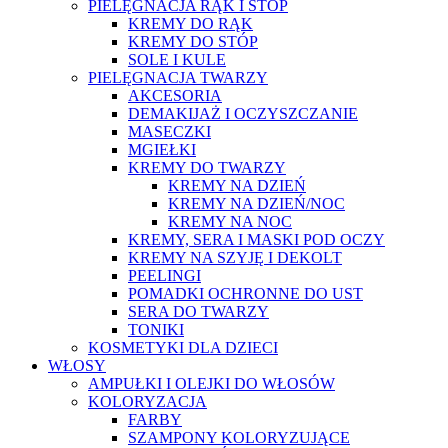
PIELĘGNACJA RĄK I STÓP
KREMY DO RĄK
KREMY DO STÓP
SOLE I KULE
PIELĘGNACJA TWARZY
AKCESORIA
DEMAKIJAŻ I OCZYSZCZANIE
MASECZKI
MGIEŁKI
KREMY DO TWARZY
KREMY NA DZIEŃ
KREMY NA DZIEŃ/NOC
KREMY NA NOC
KREMY, SERA I MASKI POD OCZY
KREMY NA SZYJĘ I DEKOLT
PEELINGI
POMADKI OCHRONNE DO UST
SERA DO TWARZY
TONIKI
KOSMETYKI DLA DZIECI
WŁOSY
AMPUŁKI I OLEJKI DO WŁOSÓW
KOLORYZACJA
FARBY
SZAMPONY KOLORYZUJĄCE