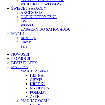
WCIERKI DO WŁOSÓW
ŚWIECE I ZAPACHY
AKCESORIA
OLEJKI ETERYCZNE
ŚWIECE
WOSKI
ZAPACHY DO SAMOCHODU
MARKI
Brush Up!
Claresa
Palu
NOWOŚCI
PROMOCJE
BESTSELLERY
MAKIJAŻ
MAKIJAŻ BRWI
HENNA
CIENIE
KREDKI
MYDEŁKA
POMADY
ŻELE
MAKIJAŻ OCZU
BAZY