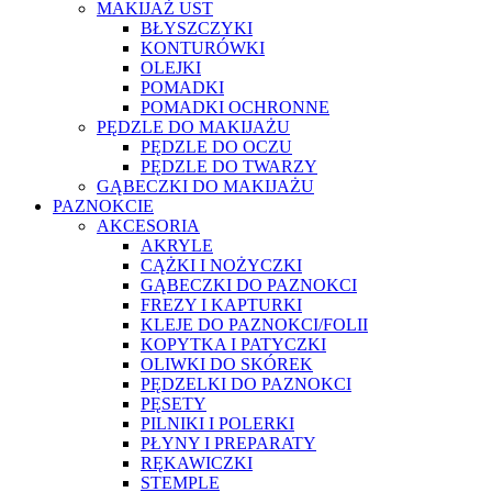
MAKIJAŻ UST
BŁYSZCZYKI
KONTURÓWKI
OLEJKI
POMADKI
POMADKI OCHRONNE
PĘDZLE DO MAKIJAŻU
PĘDZLE DO OCZU
PĘDZLE DO TWARZY
GĄBECZKI DO MAKIJAŻU
PAZNOKCIE
AKCESORIA
AKRYLE
CĄŻKI I NOŻYCZKI
GĄBECZKI DO PAZNOKCI
FREZY I KAPTURKI
KLEJE DO PAZNOKCI/FOLII
KOPYTKA I PATYCZKI
OLIWKI DO SKÓREK
PĘDZELKI DO PAZNOKCI
PĘSETY
PILNIKI I POLERKI
PŁYNY I PREPARATY
RĘKAWICZKI
STEMPLE