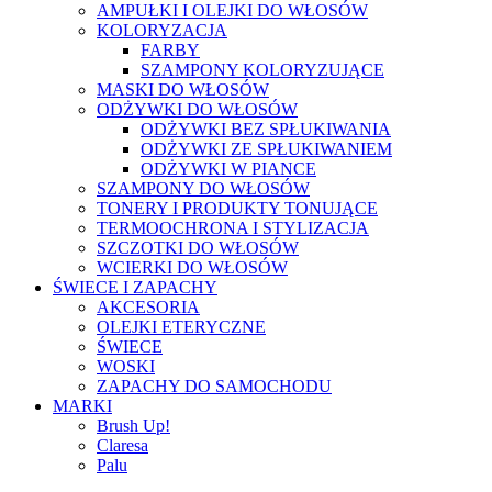
AMPUŁKI I OLEJKI DO WŁOSÓW
KOLORYZACJA
FARBY
SZAMPONY KOLORYZUJĄCE
MASKI DO WŁOSÓW
ODŻYWKI DO WŁOSÓW
ODŻYWKI BEZ SPŁUKIWANIA
ODŻYWKI ZE SPŁUKIWANIEM
ODŻYWKI W PIANCE
SZAMPONY DO WŁOSÓW
TONERY I PRODUKTY TONUJĄCE
TERMOOCHRONA I STYLIZACJA
SZCZOTKI DO WŁOSÓW
WCIERKI DO WŁOSÓW
ŚWIECE I ZAPACHY
AKCESORIA
OLEJKI ETERYCZNE
ŚWIECE
WOSKI
ZAPACHY DO SAMOCHODU
MARKI
Brush Up!
Claresa
Palu