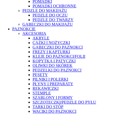
POMADKI
POMADKI OCHRONNE
PĘDZLE DO MAKIJAŻU
PĘDZLE DO OCZU
PĘDZLE DO TWARZY
GĄBECZKI DO MAKIJAŻU
PAZNOKCIE
AKCESORIA
AKRYLE
CĄŻKI I NOŻYCZKI
GĄBECZKI DO PAZNOKCI
FREZY I KAPTURKI
KLEJE DO PAZNOKCI/FOLII
KOPYTKA I PATYCZKI
OLIWKI DO SKÓREK
PĘDZELKI DO PAZNOKCI
PĘSETY
PILNIKI I POLERKI
PŁYNY I PREPARATY
RĘKAWICZKI
STEMPLE
SZABLONY I FORMY
SZCZOTECZKI/PĘDZLE DO PYŁU
TARKI DO STÓP
WACIKI DO PAZNOKCI