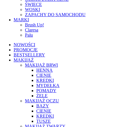
ŚWIECE
WOSKI
ZAPACHY DO SAMOCHODU
MARKI
Brush Up!
Claresa
Palu
NOWOŚCI
PROMOCJE
BESTSELLERY
MAKIJAŻ
MAKIJAŻ BRWI
HENNA
CIENIE
KREDKI
MYDEŁKA
POMADY
ŻELE
MAKIJAŻ OCZU
BAZY
CIENIE
KREDKI
TUSZE
MAKIJAŻ TWARZY