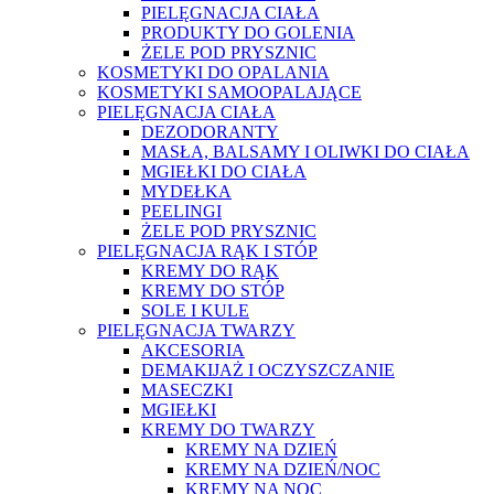
PIELĘGNACJA CIAŁA
PRODUKTY DO GOLENIA
ŻELE POD PRYSZNIC
KOSMETYKI DO OPALANIA
KOSMETYKI SAMOOPALAJĄCE
PIELĘGNACJA CIAŁA
DEZODORANTY
MASŁA, BALSAMY I OLIWKI DO CIAŁA
MGIEŁKI DO CIAŁA
MYDEŁKA
PEELINGI
ŻELE POD PRYSZNIC
PIELĘGNACJA RĄK I STÓP
KREMY DO RĄK
KREMY DO STÓP
SOLE I KULE
PIELĘGNACJA TWARZY
AKCESORIA
DEMAKIJAŻ I OCZYSZCZANIE
MASECZKI
MGIEŁKI
KREMY DO TWARZY
KREMY NA DZIEŃ
KREMY NA DZIEŃ/NOC
KREMY NA NOC