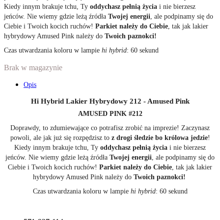
Kiedy innym brakuje tchu, Ty
oddychasz pełnią życia
i nie bierzesz
jeńców. Nie wiemy gdzie leżą źródła
Twojej energii
, ale podpinamy się do
Ciebie i Twoich kocich ruchów!
Parkiet należy do Ciebie
, tak jak lakier
hybrydowy Amused Pink należy do
Twoich paznokci!
Czas utwardzania koloru w lampie
hi hybrid
: 60 sekund
Brak w magazynie
Opis
Hi Hybrid Lakier Hybrydowy 212 - Amused Pink
AMUSED PINK #212
Doprawdy, to zdumiewające co potrafisz zrobić na imprezie! Zaczynasz
powoli, ale jak już się rozpędzisz to
z drogi śledzie bo królowa jedzie
!
Kiedy innym brakuje tchu, Ty
oddychasz pełnią życia
i nie bierzesz
jeńców. Nie wiemy gdzie leżą źródła
Twojej energii
, ale podpinamy się do
Ciebie i Twoich kocich ruchów!
Parkiet należy do Ciebie
, tak jak lakier
hybrydowy Amused Pink należy do
Twoich paznokci!
Czas utwardzania koloru w lampie
hi hybrid
: 60 sekund