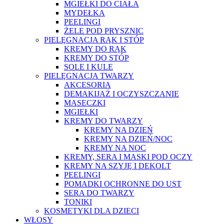
MGIEŁKI DO CIAŁA
MYDEŁKA
PEELINGI
ŻELE POD PRYSZNIC
PIELĘGNACJA RĄK I STÓP
KREMY DO RĄK
KREMY DO STÓP
SOLE I KULE
PIELĘGNACJA TWARZY
AKCESORIA
DEMAKIJAŻ I OCZYSZCZANIE
MASECZKI
MGIEŁKI
KREMY DO TWARZY
KREMY NA DZIEŃ
KREMY NA DZIEŃ/NOC
KREMY NA NOC
KREMY, SERA I MASKI POD OCZY
KREMY NA SZYJĘ I DEKOLT
PEELINGI
POMADKI OCHRONNE DO UST
SERA DO TWARZY
TONIKI
KOSMETYKI DLA DZIECI
WŁOSY