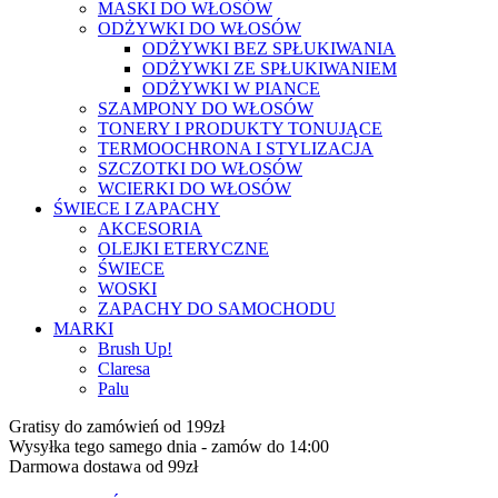
MASKI DO WŁOSÓW
ODŻYWKI DO WŁOSÓW
ODŻYWKI BEZ SPŁUKIWANIA
ODŻYWKI ZE SPŁUKIWANIEM
ODŻYWKI W PIANCE
SZAMPONY DO WŁOSÓW
TONERY I PRODUKTY TONUJĄCE
TERMOOCHRONA I STYLIZACJA
SZCZOTKI DO WŁOSÓW
WCIERKI DO WŁOSÓW
ŚWIECE I ZAPACHY
AKCESORIA
OLEJKI ETERYCZNE
ŚWIECE
WOSKI
ZAPACHY DO SAMOCHODU
MARKI
Brush Up!
Claresa
Palu
Gratisy do zamówień od 199zł
Wysyłka tego samego dnia - zamów do 14:00
Darmowa dostawa od 99zł