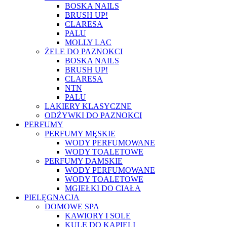
BOSKA NAILS
BRUSH UP!
CLARESA
PALU
MOLLY LAC
ŻELE DO PAZNOKCI
BOSKA NAILS
BRUSH UP!
CLARESA
NTN
PALU
LAKIERY KLASYCZNE
ODŻYWKI DO PAZNOKCI
PERFUMY
PERFUMY MĘSKIE
WODY PERFUMOWANE
WODY TOALETOWE
PERFUMY DAMSKIE
WODY PERFUMOWANE
WODY TOALETOWE
MGIEŁKI DO CIAŁA
PIELĘGNACJA
DOMOWE SPA
KAWIORY I SOLE
KULE DO KĄPIELI