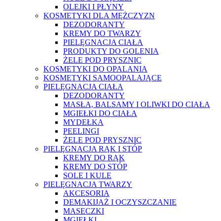
OLEJKI I PŁYNY
KOSMETYKI DLA MĘŻCZYZN
DEZODORANTY
KREMY DO TWARZY
PIELĘGNACJA CIAŁA
PRODUKTY DO GOLENIA
ŻELE POD PRYSZNIC
KOSMETYKI DO OPALANIA
KOSMETYKI SAMOOPALAJĄCE
PIELĘGNACJA CIAŁA
DEZODORANTY
MASŁA, BALSAMY I OLIWKI DO CIAŁA
MGIEŁKI DO CIAŁA
MYDEŁKA
PEELINGI
ŻELE POD PRYSZNIC
PIELĘGNACJA RĄK I STÓP
KREMY DO RĄK
KREMY DO STÓP
SOLE I KULE
PIELĘGNACJA TWARZY
AKCESORIA
DEMAKIJAŻ I OCZYSZCZANIE
MASECZKI
MGIEŁKI