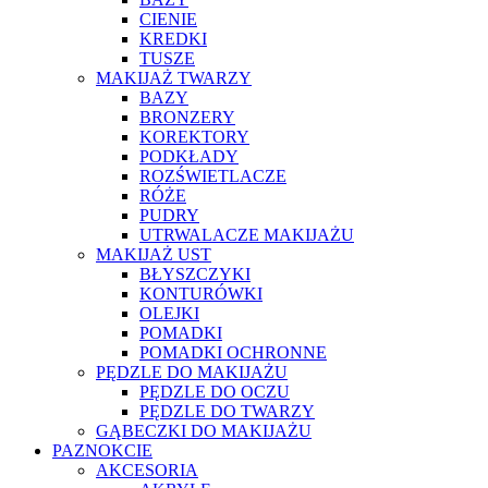
CIENIE
KREDKI
TUSZE
MAKIJAŻ TWARZY
BAZY
BRONZERY
KOREKTORY
PODKŁADY
ROZŚWIETLACZE
RÓŻE
PUDRY
UTRWALACZE MAKIJAŻU
MAKIJAŻ UST
BŁYSZCZYKI
KONTURÓWKI
OLEJKI
POMADKI
POMADKI OCHRONNE
PĘDZLE DO MAKIJAŻU
PĘDZLE DO OCZU
PĘDZLE DO TWARZY
GĄBECZKI DO MAKIJAŻU
PAZNOKCIE
AKCESORIA