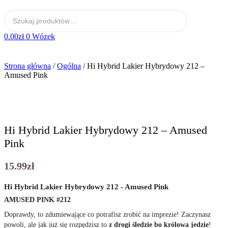
0.00
zł
0
Wózek
Strona główna
/
Ogólna
/ Hi Hybrid Lakier Hybrydowy 212 –
Amused Pink
Hi Hybrid Lakier Hybrydowy 212 – Amused
Pink
15.99
zł
Hi Hybrid Lakier Hybrydowy 212 - Amused Pink
AMUSED PINK #212
Doprawdy, to zdumiewające co potrafisz zrobić na imprezie! Zaczynasz
powoli, ale jak już się rozpędzisz to
z drogi śledzie bo królowa jedzie
!