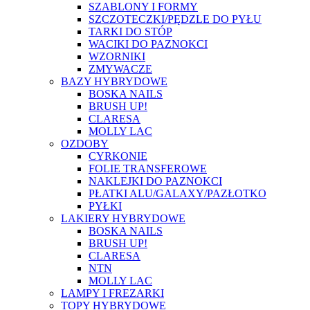
SZABLONY I FORMY
SZCZOTECZKI/PĘDZLE DO PYŁU
TARKI DO STÓP
WACIKI DO PAZNOKCI
WZORNIKI
ZMYWACZE
BAZY HYBRYDOWE
BOSKA NAILS
BRUSH UP!
CLARESA
MOLLY LAC
OZDOBY
CYRKONIE
FOLIE TRANSFEROWE
NAKLEJKI DO PAZNOKCI
PŁATKI ALU/GALAXY/PAZŁOTKO
PYŁKI
LAKIERY HYBRYDOWE
BOSKA NAILS
BRUSH UP!
CLARESA
NTN
MOLLY LAC
LAMPY I FREZARKI
TOPY HYBRYDOWE