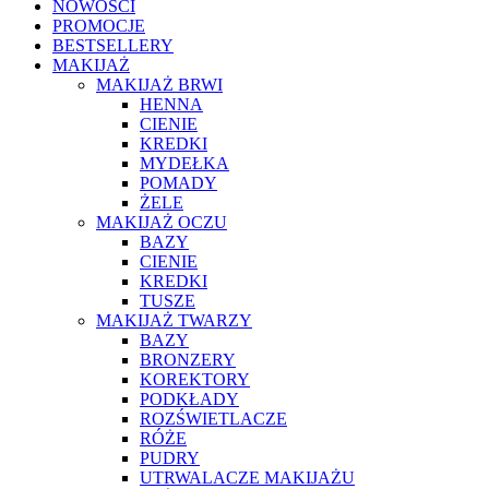
NOWOŚCI
PROMOCJE
BESTSELLERY
MAKIJAŻ
MAKIJAŻ BRWI
HENNA
CIENIE
KREDKI
MYDEŁKA
POMADY
ŻELE
MAKIJAŻ OCZU
BAZY
CIENIE
KREDKI
TUSZE
MAKIJAŻ TWARZY
BAZY
BRONZERY
KOREKTORY
PODKŁADY
ROZŚWIETLACZE
RÓŻE
PUDRY
UTRWALACZE MAKIJAŻU