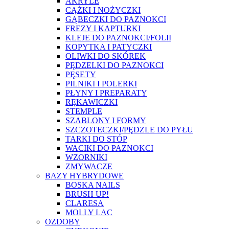
AKRYLE
CĄŻKI I NOŻYCZKI
GĄBECZKI DO PAZNOKCI
FREZY I KAPTURKI
KLEJE DO PAZNOKCI/FOLII
KOPYTKA I PATYCZKI
OLIWKI DO SKÓREK
PĘDZELKI DO PAZNOKCI
PĘSETY
PILNIKI I POLERKI
PŁYNY I PREPARATY
RĘKAWICZKI
STEMPLE
SZABLONY I FORMY
SZCZOTECZKI/PĘDZLE DO PYŁU
TARKI DO STÓP
WACIKI DO PAZNOKCI
WZORNIKI
ZMYWACZE
BAZY HYBRYDOWE
BOSKA NAILS
BRUSH UP!
CLARESA
MOLLY LAC
OZDOBY