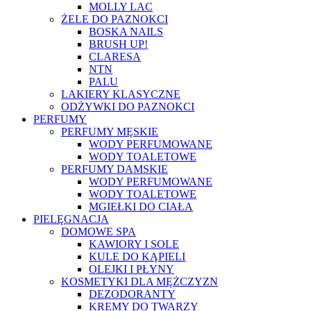
MOLLY LAC
ŻELE DO PAZNOKCI
BOSKA NAILS
BRUSH UP!
CLARESA
NTN
PALU
LAKIERY KLASYCZNE
ODŻYWKI DO PAZNOKCI
PERFUMY
PERFUMY MĘSKIE
WODY PERFUMOWANE
WODY TOALETOWE
PERFUMY DAMSKIE
WODY PERFUMOWANE
WODY TOALETOWE
MGIEŁKI DO CIAŁA
PIELĘGNACJA
DOMOWE SPA
KAWIORY I SOLE
KULE DO KĄPIELI
OLEJKI I PŁYNY
KOSMETYKI DLA MĘŻCZYZN
DEZODORANTY
KREMY DO TWARZY