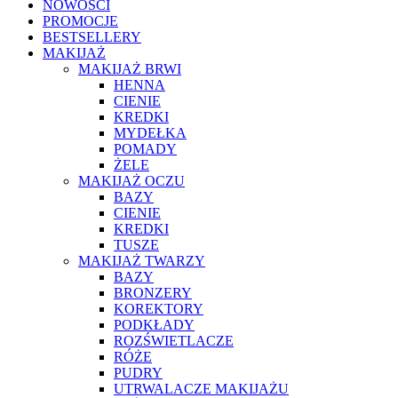
NOWOŚCI
PROMOCJE
BESTSELLERY
MAKIJAŻ
MAKIJAŻ BRWI
HENNA
CIENIE
KREDKI
MYDEŁKA
POMADY
ŻELE
MAKIJAŻ OCZU
BAZY
CIENIE
KREDKI
TUSZE
MAKIJAŻ TWARZY
BAZY
BRONZERY
KOREKTORY
PODKŁADY
ROZŚWIETLACZE
RÓŻE
PUDRY
UTRWALACZE MAKIJAŻU