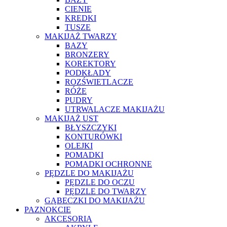
CIENIE
KREDKI
TUSZE
MAKIJAŻ TWARZY
BAZY
BRONZERY
KOREKTORY
PODKŁADY
ROZŚWIETLACZE
RÓŻE
PUDRY
UTRWALACZE MAKIJAŻU
MAKIJAŻ UST
BŁYSZCZYKI
KONTURÓWKI
OLEJKI
POMADKI
POMADKI OCHRONNE
PĘDZLE DO MAKIJAŻU
PĘDZLE DO OCZU
PĘDZLE DO TWARZY
GĄBECZKI DO MAKIJAŻU
PAZNOKCIE
AKCESORIA