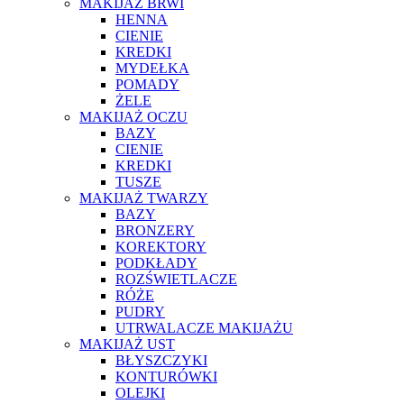
MAKIJAŻ BRWI
HENNA
CIENIE
KREDKI
MYDEŁKA
POMADY
ŻELE
MAKIJAŻ OCZU
BAZY
CIENIE
KREDKI
TUSZE
MAKIJAŻ TWARZY
BAZY
BRONZERY
KOREKTORY
PODKŁADY
ROZŚWIETLACZE
RÓŻE
PUDRY
UTRWALACZE MAKIJAŻU
MAKIJAŻ UST
BŁYSZCZYKI
KONTURÓWKI
OLEJKI