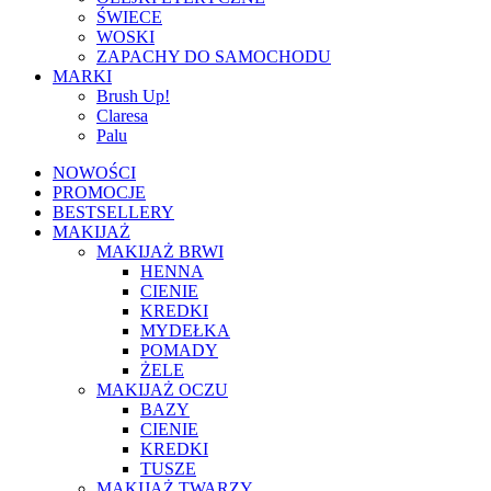
ŚWIECE
WOSKI
ZAPACHY DO SAMOCHODU
MARKI
Brush Up!
Claresa
Palu
NOWOŚCI
PROMOCJE
BESTSELLERY
MAKIJAŻ
MAKIJAŻ BRWI
HENNA
CIENIE
KREDKI
MYDEŁKA
POMADY
ŻELE
MAKIJAŻ OCZU
BAZY
CIENIE
KREDKI
TUSZE
MAKIJAŻ TWARZY