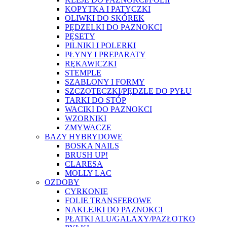
KOPYTKA I PATYCZKI
OLIWKI DO SKÓREK
PĘDZELKI DO PAZNOKCI
PĘSETY
PILNIKI I POLERKI
PŁYNY I PREPARATY
RĘKAWICZKI
STEMPLE
SZABLONY I FORMY
SZCZOTECZKI/PĘDZLE DO PYŁU
TARKI DO STÓP
WACIKI DO PAZNOKCI
WZORNIKI
ZMYWACZE
BAZY HYBRYDOWE
BOSKA NAILS
BRUSH UP!
CLARESA
MOLLY LAC
OZDOBY
CYRKONIE
FOLIE TRANSFEROWE
NAKLEJKI DO PAZNOKCI
PŁATKI ALU/GALAXY/PAZŁOTKO