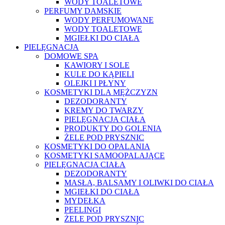
WODY TOALETOWE
PERFUMY DAMSKIE
WODY PERFUMOWANE
WODY TOALETOWE
MGIEŁKI DO CIAŁA
PIELĘGNACJA
DOMOWE SPA
KAWIORY I SOLE
KULE DO KĄPIELI
OLEJKI I PŁYNY
KOSMETYKI DLA MĘŻCZYZN
DEZODORANTY
KREMY DO TWARZY
PIELĘGNACJA CIAŁA
PRODUKTY DO GOLENIA
ŻELE POD PRYSZNIC
KOSMETYKI DO OPALANIA
KOSMETYKI SAMOOPALAJĄCE
PIELĘGNACJA CIAŁA
DEZODORANTY
MASŁA, BALSAMY I OLIWKI DO CIAŁA
MGIEŁKI DO CIAŁA
MYDEŁKA
PEELINGI
ŻELE POD PRYSZNIC