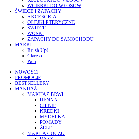
WCIERKI DO WŁOSÓW
ŚWIECE I ZAPACHY
AKCESORIA
OLEJKI ETERYCZNE
ŚWIECE
WOSKI
ZAPACHY DO SAMOCHODU
MARKI
Brush Up!
Claresa
Palu
NOWOŚCI
PROMOCJE
BESTSELLERY
MAKIJAŻ
MAKIJAŻ BRWI
HENNA
CIENIE
KREDKI
MYDEŁKA
POMADY
ŻELE
MAKIJAŻ OCZU
BAZY