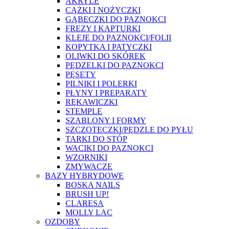
AKRYLE
CĄŻKI I NOŻYCZKI
GĄBECZKI DO PAZNOKCI
FREZY I KAPTURKI
KLEJE DO PAZNOKCI/FOLII
KOPYTKA I PATYCZKI
OLIWKI DO SKÓREK
PĘDZELKI DO PAZNOKCI
PĘSETY
PILNIKI I POLERKI
PŁYNY I PREPARATY
RĘKAWICZKI
STEMPLE
SZABLONY I FORMY
SZCZOTECZKI/PĘDZLE DO PYŁU
TARKI DO STÓP
WACIKI DO PAZNOKCI
WZORNIKI
ZMYWACZE
BAZY HYBRYDOWE
BOSKA NAILS
BRUSH UP!
CLARESA
MOLLY LAC
OZDOBY