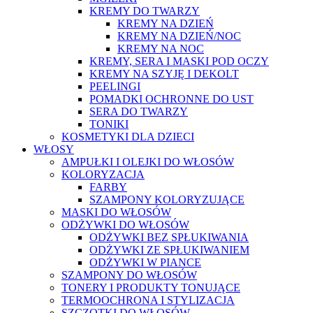
KREMY DO TWARZY
KREMY NA DZIEŃ
KREMY NA DZIEŃ/NOC
KREMY NA NOC
KREMY, SERA I MASKI POD OCZY
KREMY NA SZYJĘ I DEKOLT
PEELINGI
POMADKI OCHRONNE DO UST
SERA DO TWARZY
TONIKI
KOSMETYKI DLA DZIECI
WŁOSY
AMPUŁKI I OLEJKI DO WŁOSÓW
KOLORYZACJA
FARBY
SZAMPONY KOLORYZUJĄCE
MASKI DO WŁOSÓW
ODŻYWKI DO WŁOSÓW
ODŻYWKI BEZ SPŁUKIWANIA
ODŻYWKI ZE SPŁUKIWANIEM
ODŻYWKI W PIANCE
SZAMPONY DO WŁOSÓW
TONERY I PRODUKTY TONUJĄCE
TERMOOCHRONA I STYLIZACJA
SZCZOTKI DO WŁOSÓW