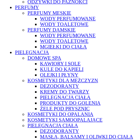
ODŻYWKI DO PAZNOKCI
PERFUMY
PERFUMY MĘSKIE
WODY PERFUMOWANE
WODY TOALETOWE
PERFUMY DAMSKIE
WODY PERFUMOWANE
WODY TOALETOWE
MGIEŁKI DO CIAŁA
PIELĘGNACJA
DOMOWE SPA
KAWIORY I SOLE
KULE DO KĄPIELI
OLEJKI I PŁYNY
KOSMETYKI DLA MĘŻCZYZN
DEZODORANTY
KREMY DO TWARZY
PIELĘGNACJA CIAŁA
PRODUKTY DO GOLENIA
ŻELE POD PRYSZNIC
KOSMETYKI DO OPALANIA
KOSMETYKI SAMOOPALAJĄCE
PIELĘGNACJA CIAŁA
DEZODORANTY
MASŁA, BALSAMY I OLIWKI DO CIAŁA