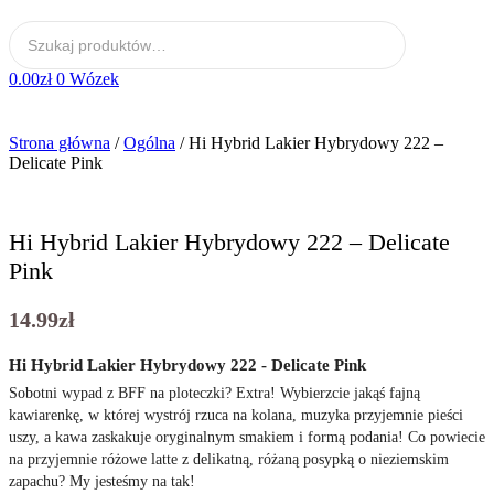
0.00
zł
0
Wózek
Strona główna
/
Ogólna
/ Hi Hybrid Lakier Hybrydowy 222 –
Delicate Pink
Hi Hybrid Lakier Hybrydowy 222 – Delicate
Pink
14.99
zł
Hi Hybrid Lakier Hybrydowy 222 - Delicate Pink
Sobotni wypad z BFF na ploteczki? Extra! Wybierzcie jakąś fajną
kawiarenkę, w której wystrój rzuca na kolana, muzyka przyjemnie pieści
uszy, a kawa zaskakuje oryginalnym smakiem i formą podania! Co powiecie
na przyjemnie różowe latte z delikatną, różaną posypką o nieziemskim
zapachu? My jesteśmy na tak!