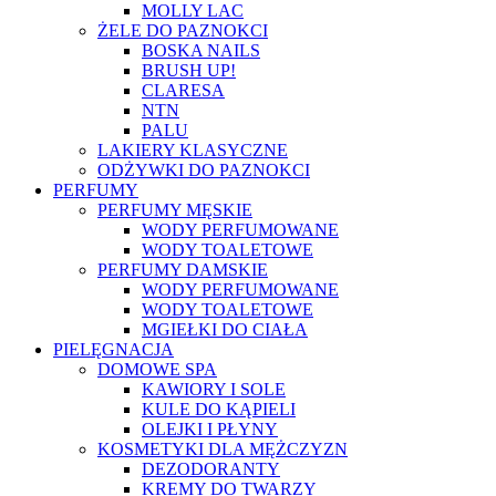
MOLLY LAC
ŻELE DO PAZNOKCI
BOSKA NAILS
BRUSH UP!
CLARESA
NTN
PALU
LAKIERY KLASYCZNE
ODŻYWKI DO PAZNOKCI
PERFUMY
PERFUMY MĘSKIE
WODY PERFUMOWANE
WODY TOALETOWE
PERFUMY DAMSKIE
WODY PERFUMOWANE
WODY TOALETOWE
MGIEŁKI DO CIAŁA
PIELĘGNACJA
DOMOWE SPA
KAWIORY I SOLE
KULE DO KĄPIELI
OLEJKI I PŁYNY
KOSMETYKI DLA MĘŻCZYZN
DEZODORANTY
KREMY DO TWARZY