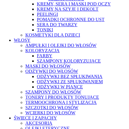
KREMY, SERA I MASKI POD OCZY
KREMY NA SZYJĘ I DEKOLT
PEELINGI
POMADKI OCHRONNE DO UST
SERA DO TWARZY
TONIKI
KOSMETYKI DLA DZIECI
WŁOSY
AMPUŁKI I OLEJKI DO WŁOSÓW
KOLORYZACJA
FARBY
SZAMPONY KOLORYZUJĄCE
MASKI DO WŁOSÓW
ODŻYWKI DO WŁOSÓW
ODŻYWKI BEZ SPŁUKIWANIA
ODŻYWKI ZE SPŁUKIWANIEM
ODŻYWKI W PIANCE
SZAMPONY DO WŁOSÓW
TONERY I PRODUKTY TONUJĄCE
TERMOOCHRONA I STYLIZACJA
SZCZOTKI DO WŁOSÓW
WCIERKI DO WŁOSÓW
ŚWIECE I ZAPACHY
AKCESORIA
OLEJKI ETERYCZNE