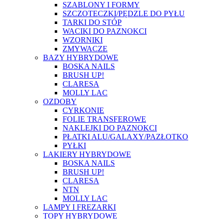
SZABLONY I FORMY
SZCZOTECZKI/PĘDZLE DO PYŁU
TARKI DO STÓP
WACIKI DO PAZNOKCI
WZORNIKI
ZMYWACZE
BAZY HYBRYDOWE
BOSKA NAILS
BRUSH UP!
CLARESA
MOLLY LAC
OZDOBY
CYRKONIE
FOLIE TRANSFEROWE
NAKLEJKI DO PAZNOKCI
PŁATKI ALU/GALAXY/PAZŁOTKO
PYŁKI
LAKIERY HYBRYDOWE
BOSKA NAILS
BRUSH UP!
CLARESA
NTN
MOLLY LAC
LAMPY I FREZARKI
TOPY HYBRYDOWE