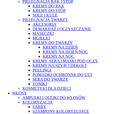
PIELĘGNACJA RĄK I STÓP
KREMY DO RĄK
KREMY DO STÓP
SOLE I KULE
PIELĘGNACJA TWARZY
AKCESORIA
DEMAKIJAŻ I OCZYSZCZANIE
MASECZKI
MGIEŁKI
KREMY DO TWARZY
KREMY NA DZIEŃ
KREMY NA DZIEŃ/NOC
KREMY NA NOC
KREMY, SERA I MASKI POD OCZY
KREMY NA SZYJĘ I DEKOLT
PEELINGI
POMADKI OCHRONNE DO UST
SERA DO TWARZY
TONIKI
KOSMETYKI DLA DZIECI
WŁOSY
AMPUŁKI I OLEJKI DO WŁOSÓW
KOLORYZACJA
FARBY
SZAMPONY KOLORYZUJĄCE