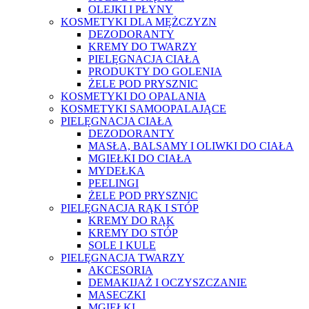
OLEJKI I PŁYNY
KOSMETYKI DLA MĘŻCZYZN
DEZODORANTY
KREMY DO TWARZY
PIELĘGNACJA CIAŁA
PRODUKTY DO GOLENIA
ŻELE POD PRYSZNIC
KOSMETYKI DO OPALANIA
KOSMETYKI SAMOOPALAJĄCE
PIELĘGNACJA CIAŁA
DEZODORANTY
MASŁA, BALSAMY I OLIWKI DO CIAŁA
MGIEŁKI DO CIAŁA
MYDEŁKA
PEELINGI
ŻELE POD PRYSZNIC
PIELĘGNACJA RĄK I STÓP
KREMY DO RĄK
KREMY DO STÓP
SOLE I KULE
PIELĘGNACJA TWARZY
AKCESORIA
DEMAKIJAŻ I OCZYSZCZANIE
MASECZKI
MGIEŁKI