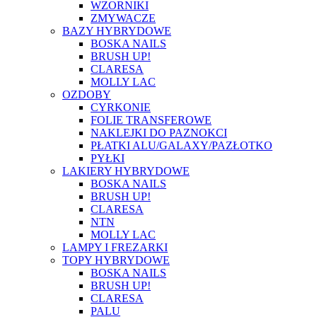
WZORNIKI
ZMYWACZE
BAZY HYBRYDOWE
BOSKA NAILS
BRUSH UP!
CLARESA
MOLLY LAC
OZDOBY
CYRKONIE
FOLIE TRANSFEROWE
NAKLEJKI DO PAZNOKCI
PŁATKI ALU/GALAXY/PAZŁOTKO
PYŁKI
LAKIERY HYBRYDOWE
BOSKA NAILS
BRUSH UP!
CLARESA
NTN
MOLLY LAC
LAMPY I FREZARKI
TOPY HYBRYDOWE
BOSKA NAILS
BRUSH UP!
CLARESA
PALU