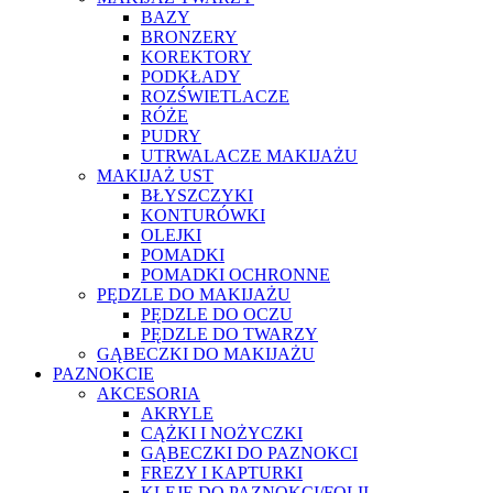
BAZY
BRONZERY
KOREKTORY
PODKŁADY
ROZŚWIETLACZE
RÓŻE
PUDRY
UTRWALACZE MAKIJAŻU
MAKIJAŻ UST
BŁYSZCZYKI
KONTURÓWKI
OLEJKI
POMADKI
POMADKI OCHRONNE
PĘDZLE DO MAKIJAŻU
PĘDZLE DO OCZU
PĘDZLE DO TWARZY
GĄBECZKI DO MAKIJAŻU
PAZNOKCIE
AKCESORIA
AKRYLE
CĄŻKI I NOŻYCZKI
GĄBECZKI DO PAZNOKCI
FREZY I KAPTURKI
KLEJE DO PAZNOKCI/FOLII