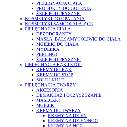
PIELĘGNACJA CIAŁA
PRODUKTY DO GOLENIA
ŻELE POD PRYSZNIC
KOSMETYKI DO OPALANIA
KOSMETYKI SAMOOPALAJĄCE
PIELĘGNACJA CIAŁA
DEZODORANTY
MASŁA, BALSAMY I OLIWKI DO CIAŁA
MGIEŁKI DO CIAŁA
MYDEŁKA
PEELINGI
ŻELE POD PRYSZNIC
PIELĘGNACJA RĄK I STÓP
KREMY DO RĄK
KREMY DO STÓP
SOLE I KULE
PIELĘGNACJA TWARZY
AKCESORIA
DEMAKIJAŻ I OCZYSZCZANIE
MASECZKI
MGIEŁKI
KREMY DO TWARZY
KREMY NA DZIEŃ
KREMY NA DZIEŃ/NOC
KREMY NA NOC