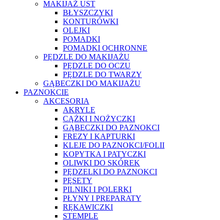
MAKIJAŻ UST
BŁYSZCZYKI
KONTURÓWKI
OLEJKI
POMADKI
POMADKI OCHRONNE
PĘDZLE DO MAKIJAŻU
PĘDZLE DO OCZU
PĘDZLE DO TWARZY
GĄBECZKI DO MAKIJAŻU
PAZNOKCIE
AKCESORIA
AKRYLE
CĄŻKI I NOŻYCZKI
GĄBECZKI DO PAZNOKCI
FREZY I KAPTURKI
KLEJE DO PAZNOKCI/FOLII
KOPYTKA I PATYCZKI
OLIWKI DO SKÓREK
PĘDZELKI DO PAZNOKCI
PĘSETY
PILNIKI I POLERKI
PŁYNY I PREPARATY
RĘKAWICZKI
STEMPLE