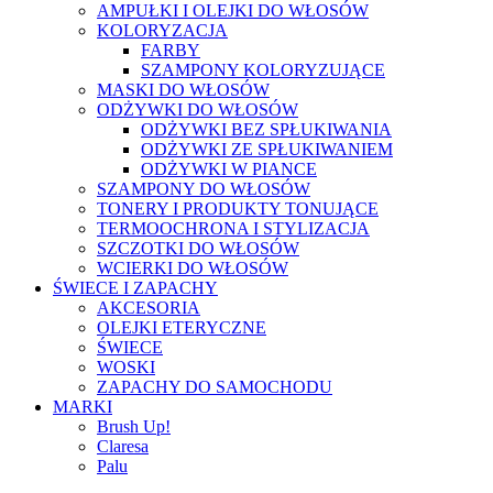
AMPUŁKI I OLEJKI DO WŁOSÓW
KOLORYZACJA
FARBY
SZAMPONY KOLORYZUJĄCE
MASKI DO WŁOSÓW
ODŻYWKI DO WŁOSÓW
ODŻYWKI BEZ SPŁUKIWANIA
ODŻYWKI ZE SPŁUKIWANIEM
ODŻYWKI W PIANCE
SZAMPONY DO WŁOSÓW
TONERY I PRODUKTY TONUJĄCE
TERMOOCHRONA I STYLIZACJA
SZCZOTKI DO WŁOSÓW
WCIERKI DO WŁOSÓW
ŚWIECE I ZAPACHY
AKCESORIA
OLEJKI ETERYCZNE
ŚWIECE
WOSKI
ZAPACHY DO SAMOCHODU
MARKI
Brush Up!
Claresa
Palu