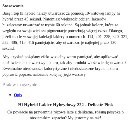
Stosowanie
Bazę i top hi hybrid należy utwardzać za pomocą 10-watowej lampy hi
hybrid przez 45 sekund. Natomiast większość odcieni lakierów
hi zalecamy utwardzać w trybie 60 sekund. Są jednak kolory, które ze
względu na swoją większą pigmentację potrzebują więcej czasu. Dlatego,
jeżeli macie w swojej kolekcji lakiery o numerach: 114, 201, 228, 320, 321,
322, 406, 415, 416 pamiętajcie, aby utwardzać je najlepiej przez 120
sekund.
Aby uzyskać pożądany efekt wizualny warto pamiętać, aby aplikować
możliwie cienkie warstwy lakieru, tak aby produkt właściwie się utwardził.
Ewentualne nierówności kolorystyczne i niedostateczne krycie lakieru
poprawić poprzez nałożenie kolejnej jego warstwy.
Brak w magazynie
Opis
Hi Hybrid Lakier Hybrydowy 222 - Delicate Pink
Co powiecie na przyjemnie różowe latte z delikatną, różaną posypką o
nieziemskim zapachu? My jesteśmy na tak!