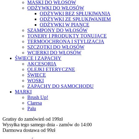
MASKI DO WŁOSÓW
ODŻYWKI DO WŁOSÓW
ODŻYWKI BEZ SPŁUKIWANIA
ODŻYWKI ZE SPŁUKIWANIEM
ODŻYWKI W PIANCE
SZAMPONY DO WŁOSÓW
TONERY I PRODUKTY TONUJĄCE
TERMOOCHRONA I STYLIZACJA
SZCZOTKI DO WŁOSÓW
WCIERKI DO WŁOSÓW
ŚWIECE I ZAPACHY
AKCESORIA
OLEJKI ETERYCZNE
ŚWIECE
WOSKI
ZAPACHY DO SAMOCHODU
MARKI
Brush Up!
Claresa
Palu
Gratisy do zamówień od 199zł
Wysyłka tego samego dnia - zamów do 14:00
Darmowa dostawa od 99zł