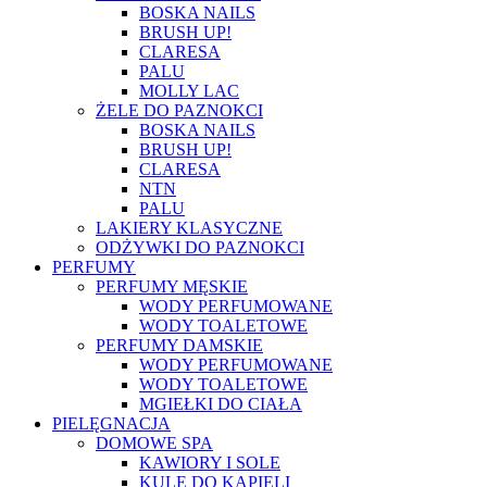
BOSKA NAILS
BRUSH UP!
CLARESA
PALU
MOLLY LAC
ŻELE DO PAZNOKCI
BOSKA NAILS
BRUSH UP!
CLARESA
NTN
PALU
LAKIERY KLASYCZNE
ODŻYWKI DO PAZNOKCI
PERFUMY
PERFUMY MĘSKIE
WODY PERFUMOWANE
WODY TOALETOWE
PERFUMY DAMSKIE
WODY PERFUMOWANE
WODY TOALETOWE
MGIEŁKI DO CIAŁA
PIELĘGNACJA
DOMOWE SPA
KAWIORY I SOLE
KULE DO KĄPIELI