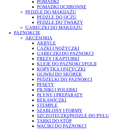
POMADKI
POMADKI OCHRONNE
PĘDZLE DO MAKIJAŻU
PĘDZLE DO OCZU
PĘDZLE DO TWARZY
GĄBECZKI DO MAKIJAŻU
PAZNOKCIE
AKCESORIA
AKRYLE
CĄŻKI I NOŻYCZKI
GĄBECZKI DO PAZNOKCI
FREZY I KAPTURKI
KLEJE DO PAZNOKCI/FOLII
KOPYTKA I PATYCZKI
OLIWKI DO SKÓREK
PĘDZELKI DO PAZNOKCI
PĘSETY
PILNIKI I POLERKI
PŁYNY I PREPARATY
RĘKAWICZKI
STEMPLE
SZABLONY I FORMY
SZCZOTECZKI/PĘDZLE DO PYŁU
TARKI DO STÓP
WACIKI DO PAZNOKCI