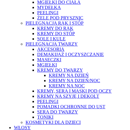
MGIEŁKI DO CIAŁA
MYDEŁKA
PEELINGI
ŻELE POD PRYSZNIC
PIELĘGNACJA RĄK I STÓP
KREMY DO RĄK
KREMY DO STÓP
SOLE I KULE
PIELĘGNACJA TWARZY
AKCESORIA
DEMAKIJAŻ I OCZYSZCZANIE
MASECZKI
MGIEŁKI
KREMY DO TWARZY
KREMY NA DZIEŃ
KREMY NA DZIEŃ/NOC
KREMY NA NOC
KREMY, SERA I MASKI POD OCZY
KREMY NA SZYJĘ I DEKOLT
PEELINGI
POMADKI OCHRONNE DO UST
SERA DO TWARZY
TONIKI
KOSMETYKI DLA DZIECI
WŁOSY