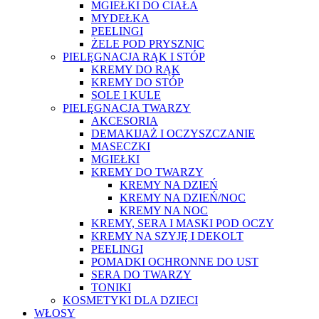
MGIEŁKI DO CIAŁA
MYDEŁKA
PEELINGI
ŻELE POD PRYSZNIC
PIELĘGNACJA RĄK I STÓP
KREMY DO RĄK
KREMY DO STÓP
SOLE I KULE
PIELĘGNACJA TWARZY
AKCESORIA
DEMAKIJAŻ I OCZYSZCZANIE
MASECZKI
MGIEŁKI
KREMY DO TWARZY
KREMY NA DZIEŃ
KREMY NA DZIEŃ/NOC
KREMY NA NOC
KREMY, SERA I MASKI POD OCZY
KREMY NA SZYJĘ I DEKOLT
PEELINGI
POMADKI OCHRONNE DO UST
SERA DO TWARZY
TONIKI
KOSMETYKI DLA DZIECI
WŁOSY