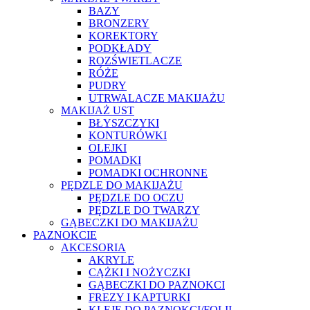
BAZY
BRONZERY
KOREKTORY
PODKŁADY
ROZŚWIETLACZE
RÓŻE
PUDRY
UTRWALACZE MAKIJAŻU
MAKIJAŻ UST
BŁYSZCZYKI
KONTURÓWKI
OLEJKI
POMADKI
POMADKI OCHRONNE
PĘDZLE DO MAKIJAŻU
PĘDZLE DO OCZU
PĘDZLE DO TWARZY
GĄBECZKI DO MAKIJAŻU
PAZNOKCIE
AKCESORIA
AKRYLE
CĄŻKI I NOŻYCZKI
GĄBECZKI DO PAZNOKCI
FREZY I KAPTURKI
KLEJE DO PAZNOKCI/FOLII