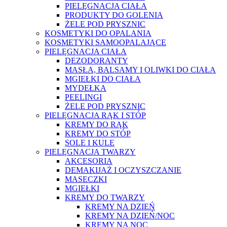
PIELĘGNACJA CIAŁA
PRODUKTY DO GOLENIA
ŻELE POD PRYSZNIC
KOSMETYKI DO OPALANIA
KOSMETYKI SAMOOPALAJĄCE
PIELĘGNACJA CIAŁA
DEZODORANTY
MASŁA, BALSAMY I OLIWKI DO CIAŁA
MGIEŁKI DO CIAŁA
MYDEŁKA
PEELINGI
ŻELE POD PRYSZNIC
PIELĘGNACJA RĄK I STÓP
KREMY DO RĄK
KREMY DO STÓP
SOLE I KULE
PIELĘGNACJA TWARZY
AKCESORIA
DEMAKIJAŻ I OCZYSZCZANIE
MASECZKI
MGIEŁKI
KREMY DO TWARZY
KREMY NA DZIEŃ
KREMY NA DZIEŃ/NOC
KREMY NA NOC