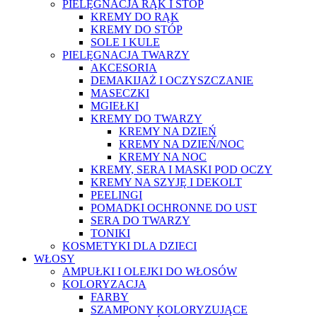
PIELĘGNACJA RĄK I STÓP
KREMY DO RĄK
KREMY DO STÓP
SOLE I KULE
PIELĘGNACJA TWARZY
AKCESORIA
DEMAKIJAŻ I OCZYSZCZANIE
MASECZKI
MGIEŁKI
KREMY DO TWARZY
KREMY NA DZIEŃ
KREMY NA DZIEŃ/NOC
KREMY NA NOC
KREMY, SERA I MASKI POD OCZY
KREMY NA SZYJĘ I DEKOLT
PEELINGI
POMADKI OCHRONNE DO UST
SERA DO TWARZY
TONIKI
KOSMETYKI DLA DZIECI
WŁOSY
AMPUŁKI I OLEJKI DO WŁOSÓW
KOLORYZACJA
FARBY
SZAMPONY KOLORYZUJĄCE