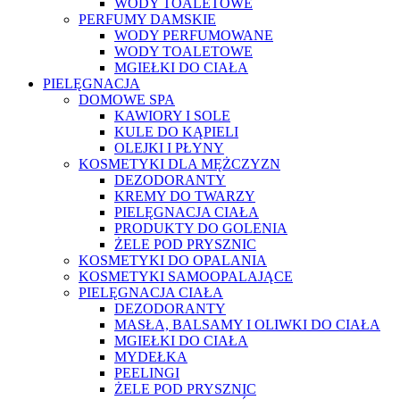
WODY TOALETOWE
PERFUMY DAMSKIE
WODY PERFUMOWANE
WODY TOALETOWE
MGIEŁKI DO CIAŁA
PIELĘGNACJA
DOMOWE SPA
KAWIORY I SOLE
KULE DO KĄPIELI
OLEJKI I PŁYNY
KOSMETYKI DLA MĘŻCZYZN
DEZODORANTY
KREMY DO TWARZY
PIELĘGNACJA CIAŁA
PRODUKTY DO GOLENIA
ŻELE POD PRYSZNIC
KOSMETYKI DO OPALANIA
KOSMETYKI SAMOOPALAJĄCE
PIELĘGNACJA CIAŁA
DEZODORANTY
MASŁA, BALSAMY I OLIWKI DO CIAŁA
MGIEŁKI DO CIAŁA
MYDEŁKA
PEELINGI
ŻELE POD PRYSZNIC