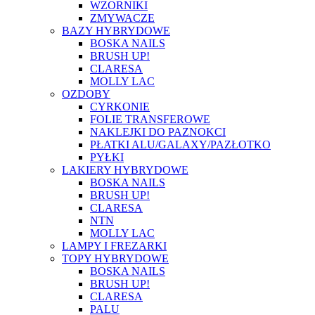
WZORNIKI
ZMYWACZE
BAZY HYBRYDOWE
BOSKA NAILS
BRUSH UP!
CLARESA
MOLLY LAC
OZDOBY
CYRKONIE
FOLIE TRANSFEROWE
NAKLEJKI DO PAZNOKCI
PŁATKI ALU/GALAXY/PAZŁOTKO
PYŁKI
LAKIERY HYBRYDOWE
BOSKA NAILS
BRUSH UP!
CLARESA
NTN
MOLLY LAC
LAMPY I FREZARKI
TOPY HYBRYDOWE
BOSKA NAILS
BRUSH UP!
CLARESA
PALU