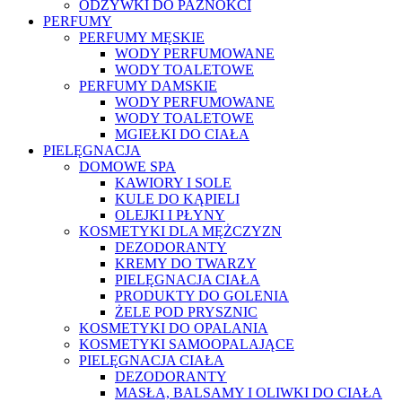
ODŻYWKI DO PAZNOKCI
PERFUMY
PERFUMY MĘSKIE
WODY PERFUMOWANE
WODY TOALETOWE
PERFUMY DAMSKIE
WODY PERFUMOWANE
WODY TOALETOWE
MGIEŁKI DO CIAŁA
PIELĘGNACJA
DOMOWE SPA
KAWIORY I SOLE
KULE DO KĄPIELI
OLEJKI I PŁYNY
KOSMETYKI DLA MĘŻCZYZN
DEZODORANTY
KREMY DO TWARZY
PIELĘGNACJA CIAŁA
PRODUKTY DO GOLENIA
ŻELE POD PRYSZNIC
KOSMETYKI DO OPALANIA
KOSMETYKI SAMOOPALAJĄCE
PIELĘGNACJA CIAŁA
DEZODORANTY
MASŁA, BALSAMY I OLIWKI DO CIAŁA