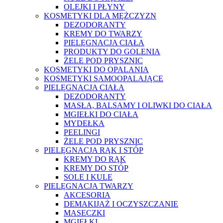
OLEJKI I PŁYNY
KOSMETYKI DLA MĘŻCZYZN
DEZODORANTY
KREMY DO TWARZY
PIELĘGNACJA CIAŁA
PRODUKTY DO GOLENIA
ŻELE POD PRYSZNIC
KOSMETYKI DO OPALANIA
KOSMETYKI SAMOOPALAJĄCE
PIELĘGNACJA CIAŁA
DEZODORANTY
MASŁA, BALSAMY I OLIWKI DO CIAŁA
MGIEŁKI DO CIAŁA
MYDEŁKA
PEELINGI
ŻELE POD PRYSZNIC
PIELĘGNACJA RĄK I STÓP
KREMY DO RĄK
KREMY DO STÓP
SOLE I KULE
PIELĘGNACJA TWARZY
AKCESORIA
DEMAKIJAŻ I OCZYSZCZANIE
MASECZKI
MGIEŁKI