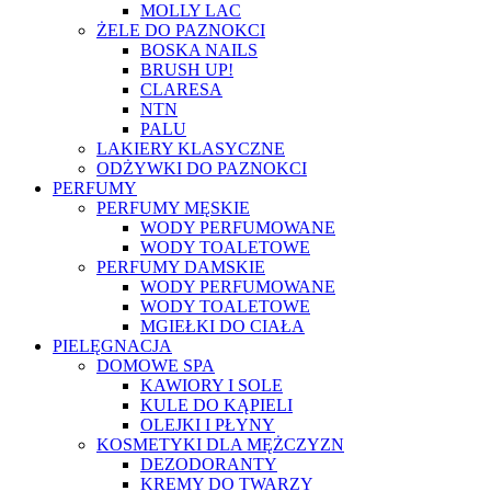
MOLLY LAC
ŻELE DO PAZNOKCI
BOSKA NAILS
BRUSH UP!
CLARESA
NTN
PALU
LAKIERY KLASYCZNE
ODŻYWKI DO PAZNOKCI
PERFUMY
PERFUMY MĘSKIE
WODY PERFUMOWANE
WODY TOALETOWE
PERFUMY DAMSKIE
WODY PERFUMOWANE
WODY TOALETOWE
MGIEŁKI DO CIAŁA
PIELĘGNACJA
DOMOWE SPA
KAWIORY I SOLE
KULE DO KĄPIELI
OLEJKI I PŁYNY
KOSMETYKI DLA MĘŻCZYZN
DEZODORANTY
KREMY DO TWARZY