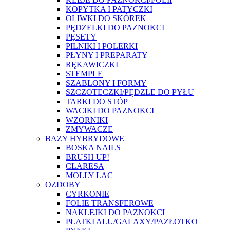
KOPYTKA I PATYCZKI
OLIWKI DO SKÓREK
PĘDZELKI DO PAZNOKCI
PĘSETY
PILNIKI I POLERKI
PŁYNY I PREPARATY
RĘKAWICZKI
STEMPLE
SZABLONY I FORMY
SZCZOTECZKI/PĘDZLE DO PYŁU
TARKI DO STÓP
WACIKI DO PAZNOKCI
WZORNIKI
ZMYWACZE
BAZY HYBRYDOWE
BOSKA NAILS
BRUSH UP!
CLARESA
MOLLY LAC
OZDOBY
CYRKONIE
FOLIE TRANSFEROWE
NAKLEJKI DO PAZNOKCI
PŁATKI ALU/GALAXY/PAZŁOTKO