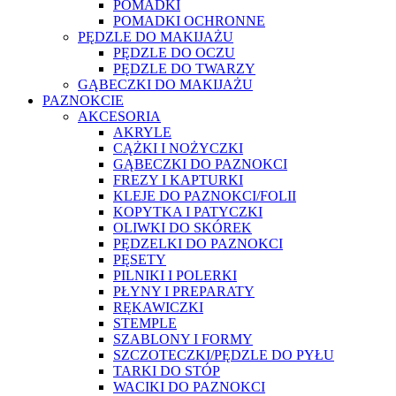
POMADKI
POMADKI OCHRONNE
PĘDZLE DO MAKIJAŻU
PĘDZLE DO OCZU
PĘDZLE DO TWARZY
GĄBECZKI DO MAKIJAŻU
PAZNOKCIE
AKCESORIA
AKRYLE
CĄŻKI I NOŻYCZKI
GĄBECZKI DO PAZNOKCI
FREZY I KAPTURKI
KLEJE DO PAZNOKCI/FOLII
KOPYTKA I PATYCZKI
OLIWKI DO SKÓREK
PĘDZELKI DO PAZNOKCI
PĘSETY
PILNIKI I POLERKI
PŁYNY I PREPARATY
RĘKAWICZKI
STEMPLE
SZABLONY I FORMY
SZCZOTECZKI/PĘDZLE DO PYŁU
TARKI DO STÓP
WACIKI DO PAZNOKCI