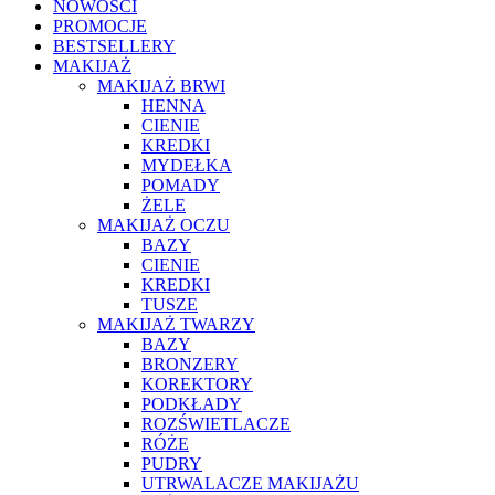
NOWOŚCI
PROMOCJE
BESTSELLERY
MAKIJAŻ
MAKIJAŻ BRWI
HENNA
CIENIE
KREDKI
MYDEŁKA
POMADY
ŻELE
MAKIJAŻ OCZU
BAZY
CIENIE
KREDKI
TUSZE
MAKIJAŻ TWARZY
BAZY
BRONZERY
KOREKTORY
PODKŁADY
ROZŚWIETLACZE
RÓŻE
PUDRY
UTRWALACZE MAKIJAŻU