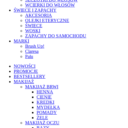
WCIERKI DO WŁOSÓW
ŚWIECE I ZAPACHY
AKCESORIA
OLEJKI ETERYCZNE
ŚWIECE
WOSKI
ZAPACHY DO SAMOCHODU
MARKI
Brush Up!
Claresa
Palu
NOWOŚCI
PROMOCJE
BESTSELLERY
MAKIJAŻ
MAKIJAŻ BRWI
HENNA
CIENIE
KREDKI
MYDEŁKA
POMADY
ŻELE
MAKIJAŻ OCZU
BAZY