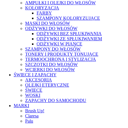
AMPUŁKI I OLEJKI DO WŁOSÓW
KOLORYZACJA
FARBY
SZAMPONY KOLORYZUJĄCE
MASKI DO WŁOSÓW
ODŻYWKI DO WŁOSÓW
ODŻYWKI BEZ SPŁUKIWANIA
ODŻYWKI ZE SPŁUKIWANIEM
ODŻYWKI W PIANCE
SZAMPONY DO WŁOSÓW
TONERY I PRODUKTY TONUJĄCE
TERMOOCHRONA I STYLIZACJA
SZCZOTKI DO WŁOSÓW
WCIERKI DO WŁOSÓW
ŚWIECE I ZAPACHY
AKCESORIA
OLEJKI ETERYCZNE
ŚWIECE
WOSKI
ZAPACHY DO SAMOCHODU
MARKI
Brush Up!
Claresa
Palu