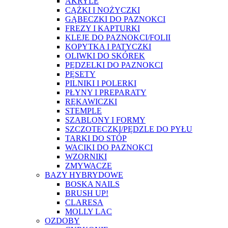
AKRYLE
CĄŻKI I NOŻYCZKI
GĄBECZKI DO PAZNOKCI
FREZY I KAPTURKI
KLEJE DO PAZNOKCI/FOLII
KOPYTKA I PATYCZKI
OLIWKI DO SKÓREK
PĘDZELKI DO PAZNOKCI
PĘSETY
PILNIKI I POLERKI
PŁYNY I PREPARATY
RĘKAWICZKI
STEMPLE
SZABLONY I FORMY
SZCZOTECZKI/PĘDZLE DO PYŁU
TARKI DO STÓP
WACIKI DO PAZNOKCI
WZORNIKI
ZMYWACZE
BAZY HYBRYDOWE
BOSKA NAILS
BRUSH UP!
CLARESA
MOLLY LAC
OZDOBY