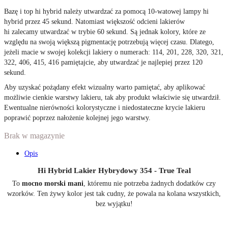
Bazę i top hi hybrid należy utwardzać za pomocą 10-watowej lampy hi
hybrid przez 45 sekund. Natomiast większość odcieni lakierów
hi zalecamy utwardzać w trybie 60 sekund. Są jednak kolory, które ze
względu na swoją większą pigmentację potrzebują więcej czasu. Dlatego,
jeżeli macie w swojej kolekcji lakiery o numerach: 114, 201, 228, 320, 321,
322, 406, 415, 416 pamiętajcie, aby utwardzać je najlepiej przez 120
sekund.
Aby uzyskać pożądany efekt wizualny warto pamiętać, aby aplikować
możliwie cienkie warstwy lakieru, tak aby produkt właściwie się utwardził.
Ewentualne nierówności kolorystyczne i niedostateczne krycie lakieru
poprawić poprzez nałożenie kolejnej jego warstwy.
Brak w magazynie
Opis
Hi Hybrid Lakier Hybrydowy 354 - True Teal
To
mocno morski mani
, któremu nie potrzeba żadnych dodatków czy
wzorków. Ten żywy kolor jest tak cudny, że powala na kolana wszystkich,
bez wyjątku!