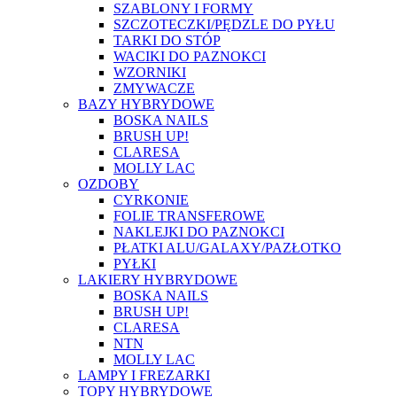
SZABLONY I FORMY
SZCZOTECZKI/PĘDZLE DO PYŁU
TARKI DO STÓP
WACIKI DO PAZNOKCI
WZORNIKI
ZMYWACZE
BAZY HYBRYDOWE
BOSKA NAILS
BRUSH UP!
CLARESA
MOLLY LAC
OZDOBY
CYRKONIE
FOLIE TRANSFEROWE
NAKLEJKI DO PAZNOKCI
PŁATKI ALU/GALAXY/PAZŁOTKO
PYŁKI
LAKIERY HYBRYDOWE
BOSKA NAILS
BRUSH UP!
CLARESA
NTN
MOLLY LAC
LAMPY I FREZARKI
TOPY HYBRYDOWE