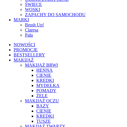
ŚWIECE
WOSKI
ZAPACHY DO SAMOCHODU
MARKI
Brush Up!
Claresa
Palu
NOWOŚCI
PROMOCJE
BESTSELLERY
MAKIJAŻ
MAKIJAŻ BRWI
HENNA
CIENIE
KREDKI
MYDEŁKA
POMADY
ŻELE
MAKIJAŻ OCZU
BAZY
CIENIE
KREDKI
TUSZE
MAKIJAŻ TWARZY