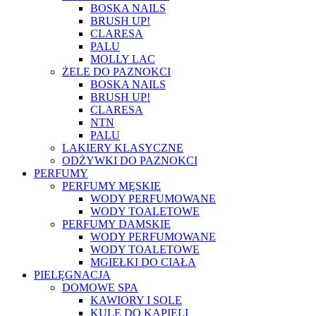
BOSKA NAILS
BRUSH UP!
CLARESA
PALU
MOLLY LAC
ŻELE DO PAZNOKCI
BOSKA NAILS
BRUSH UP!
CLARESA
NTN
PALU
LAKIERY KLASYCZNE
ODŻYWKI DO PAZNOKCI
PERFUMY
PERFUMY MĘSKIE
WODY PERFUMOWANE
WODY TOALETOWE
PERFUMY DAMSKIE
WODY PERFUMOWANE
WODY TOALETOWE
MGIEŁKI DO CIAŁA
PIELĘGNACJA
DOMOWE SPA
KAWIORY I SOLE
KULE DO KĄPIELI