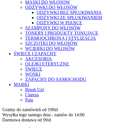
MASKI DO WŁOSÓW
ODŻYWKI DO WŁOSÓW
ODŻYWKI BEZ SPŁUKIWANIA
ODŻYWKI ZE SPŁUKIWANIEM
ODŻYWKI W PIANCE
SZAMPONY DO WŁOSÓW
TONERY I PRODUKTY TONUJĄCE
TERMOOCHRONA I STYLIZACJA
SZCZOTKI DO WŁOSÓW
WCIERKI DO WŁOSÓW
ŚWIECE I ZAPACHY
AKCESORIA
OLEJKI ETERYCZNE
ŚWIECE
WOSKI
ZAPACHY DO SAMOCHODU
MARKI
Brush Up!
Claresa
Palu
Gratisy do zamówień od 199zł
Wysyłka tego samego dnia - zamów do 14:00
Darmowa dostawa od 99zł