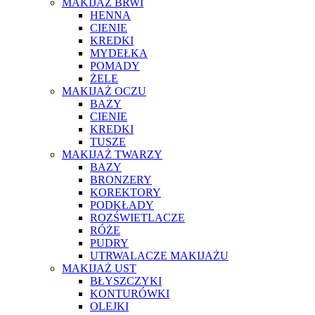
MAKIJAŻ BRWI
HENNA
CIENIE
KREDKI
MYDEŁKA
POMADY
ŻELE
MAKIJAŻ OCZU
BAZY
CIENIE
KREDKI
TUSZE
MAKIJAŻ TWARZY
BAZY
BRONZERY
KOREKTORY
PODKŁADY
ROZŚWIETLACZE
RÓŻE
PUDRY
UTRWALACZE MAKIJAŻU
MAKIJAŻ UST
BŁYSZCZYKI
KONTURÓWKI
OLEJKI