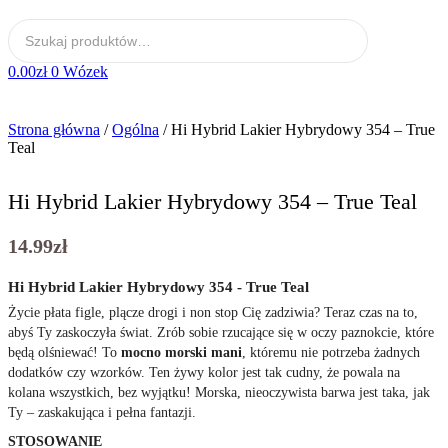
0.00
zł
0
Wózek
Strona główna
/
Ogólna
/ Hi Hybrid Lakier Hybrydowy 354 – True
Teal
Hi Hybrid Lakier Hybrydowy 354 – True Teal
14.99
zł
Hi Hybrid Lakier Hybrydowy 354 - True Teal
Życie płata figle, plącze drogi i non stop Cię zadziwia? Teraz czas na to,
abyś Ty zaskoczyła świat. Zrób sobie rzucające się w oczy paznokcie, które
będą olśniewać! To
mocno morski mani
, któremu nie potrzeba żadnych
dodatków czy wzorków. Ten żywy kolor jest tak cudny, że powala na
kolana wszystkich, bez wyjątku! Morska, nieoczywista barwa jest taka, jak
Ty – zaskakująca i pełna fantazji.
STOSOWANIE