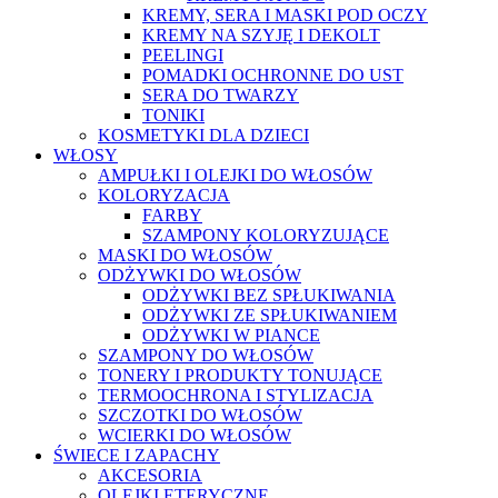
KREMY, SERA I MASKI POD OCZY
KREMY NA SZYJĘ I DEKOLT
PEELINGI
POMADKI OCHRONNE DO UST
SERA DO TWARZY
TONIKI
KOSMETYKI DLA DZIECI
WŁOSY
AMPUŁKI I OLEJKI DO WŁOSÓW
KOLORYZACJA
FARBY
SZAMPONY KOLORYZUJĄCE
MASKI DO WŁOSÓW
ODŻYWKI DO WŁOSÓW
ODŻYWKI BEZ SPŁUKIWANIA
ODŻYWKI ZE SPŁUKIWANIEM
ODŻYWKI W PIANCE
SZAMPONY DO WŁOSÓW
TONERY I PRODUKTY TONUJĄCE
TERMOOCHRONA I STYLIZACJA
SZCZOTKI DO WŁOSÓW
WCIERKI DO WŁOSÓW
ŚWIECE I ZAPACHY
AKCESORIA
OLEJKI ETERYCZNE