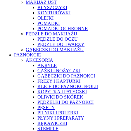
MAKIJAŻ UST
BŁYSZCZYKI
KONTURÓWKI
OLEJKI
POMADKI
POMADKI OCHRONNE
PĘDZLE DO MAKIJAŻU
PĘDZLE DO OCZU
PĘDZLE DO TWARZY
GĄBECZKI DO MAKIJAŻU
PAZNOKCIE
AKCESORIA
AKRYLE
CĄŻKI I NOŻYCZKI
GĄBECZKI DO PAZNOKCI
FREZY I KAPTURKI
KLEJE DO PAZNOKCI/FOLII
KOPYTKA I PATYCZKI
OLIWKI DO SKÓREK
PĘDZELKI DO PAZNOKCI
PĘSETY
PILNIKI I POLERKI
PŁYNY I PREPARATY
RĘKAWICZKI
STEMPLE