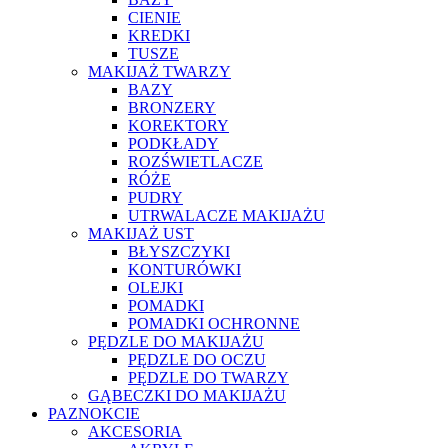
CIENIE
KREDKI
TUSZE
MAKIJAŻ TWARZY
BAZY
BRONZERY
KOREKTORY
PODKŁADY
ROZŚWIETLACZE
RÓŻE
PUDRY
UTRWALACZE MAKIJAŻU
MAKIJAŻ UST
BŁYSZCZYKI
KONTURÓWKI
OLEJKI
POMADKI
POMADKI OCHRONNE
PĘDZLE DO MAKIJAŻU
PĘDZLE DO OCZU
PĘDZLE DO TWARZY
GĄBECZKI DO MAKIJAŻU
PAZNOKCIE
AKCESORIA