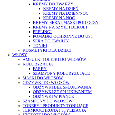
KREMY DO TWARZY
KREMY NA DZIEŃ
KREMY NA DZIEŃ/NOC
KREMY NA NOC
KREMY, SERA I MASKI POD OCZY
KREMY NA SZYJĘ I DEKOLT
PEELINGI
POMADKI OCHRONNE DO UST
SERA DO TWARZY
TONIKI
KOSMETYKI DLA DZIECI
WŁOSY
AMPUŁKI I OLEJKI DO WŁOSÓW
KOLORYZACJA
FARBY
SZAMPONY KOLORYZUJĄCE
MASKI DO WŁOSÓW
ODŻYWKI DO WŁOSÓW
ODŻYWKI BEZ SPŁUKIWANIA
ODŻYWKI ZE SPŁUKIWANIEM
ODŻYWKI W PIANCE
SZAMPONY DO WŁOSÓW
TONERY I PRODUKTY TONUJĄCE
TERMOOCHRONA I STYLIZACJA
SZCZOTKI DO WŁOSÓW