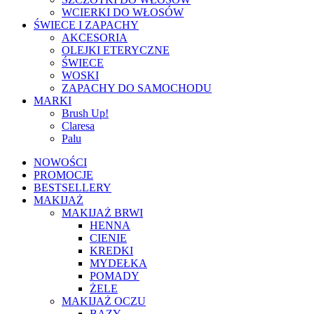
WCIERKI DO WŁOSÓW
ŚWIECE I ZAPACHY
AKCESORIA
OLEJKI ETERYCZNE
ŚWIECE
WOSKI
ZAPACHY DO SAMOCHODU
MARKI
Brush Up!
Claresa
Palu
NOWOŚCI
PROMOCJE
BESTSELLERY
MAKIJAŻ
MAKIJAŻ BRWI
HENNA
CIENIE
KREDKI
MYDEŁKA
POMADY
ŻELE
MAKIJAŻ OCZU
BAZY