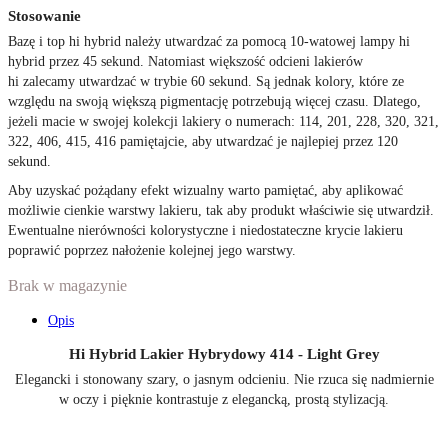
Stosowanie
Bazę i top hi hybrid należy utwardzać za pomocą 10-watowej lampy hi
hybrid przez 45 sekund. Natomiast większość odcieni lakierów
hi zalecamy utwardzać w trybie 60 sekund. Są jednak kolory, które ze
względu na swoją większą pigmentację potrzebują więcej czasu. Dlatego,
jeżeli macie w swojej kolekcji lakiery o numerach: 114, 201, 228, 320, 321,
322, 406, 415, 416 pamiętajcie, aby utwardzać je najlepiej przez 120
sekund.
Aby uzyskać pożądany efekt wizualny warto pamiętać, aby aplikować
możliwie cienkie warstwy lakieru, tak aby produkt właściwie się utwardził.
Ewentualne nierówności kolorystyczne i niedostateczne krycie lakieru
poprawić poprzez nałożenie kolejnej jego warstwy.
Brak w magazynie
Opis
Hi Hybrid Lakier Hybrydowy 414 - Light Grey
Elegancki i stonowany szary, o jasnym odcieniu. Nie rzuca się nadmiernie
w oczy i pięknie kontrastuje z elegancką, prostą stylizacją.