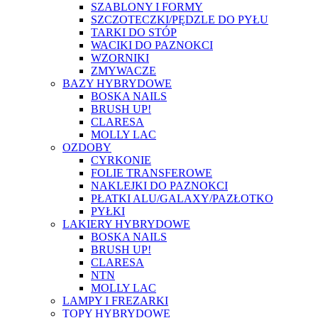
SZABLONY I FORMY
SZCZOTECZKI/PĘDZLE DO PYŁU
TARKI DO STÓP
WACIKI DO PAZNOKCI
WZORNIKI
ZMYWACZE
BAZY HYBRYDOWE
BOSKA NAILS
BRUSH UP!
CLARESA
MOLLY LAC
OZDOBY
CYRKONIE
FOLIE TRANSFEROWE
NAKLEJKI DO PAZNOKCI
PŁATKI ALU/GALAXY/PAZŁOTKO
PYŁKI
LAKIERY HYBRYDOWE
BOSKA NAILS
BRUSH UP!
CLARESA
NTN
MOLLY LAC
LAMPY I FREZARKI
TOPY HYBRYDOWE