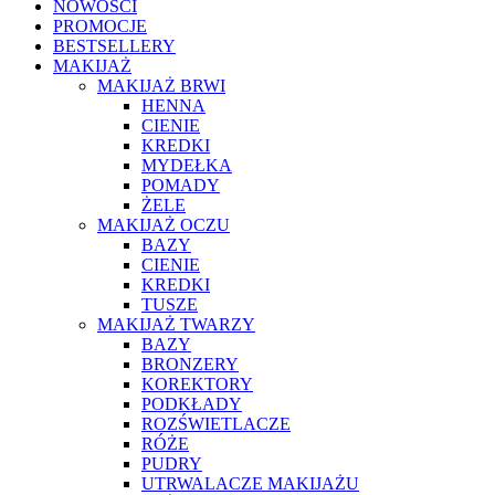
NOWOŚCI
PROMOCJE
BESTSELLERY
MAKIJAŻ
MAKIJAŻ BRWI
HENNA
CIENIE
KREDKI
MYDEŁKA
POMADY
ŻELE
MAKIJAŻ OCZU
BAZY
CIENIE
KREDKI
TUSZE
MAKIJAŻ TWARZY
BAZY
BRONZERY
KOREKTORY
PODKŁADY
ROZŚWIETLACZE
RÓŻE
PUDRY
UTRWALACZE MAKIJAŻU