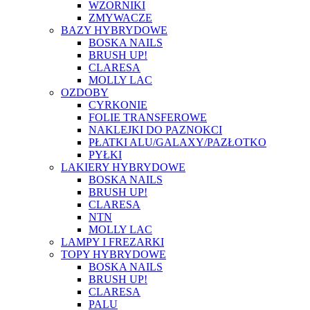
WZORNIKI
ZMYWACZE
BAZY HYBRYDOWE
BOSKA NAILS
BRUSH UP!
CLARESA
MOLLY LAC
OZDOBY
CYRKONIE
FOLIE TRANSFEROWE
NAKLEJKI DO PAZNOKCI
PŁATKI ALU/GALAXY/PAZŁOTKO
PYŁKI
LAKIERY HYBRYDOWE
BOSKA NAILS
BRUSH UP!
CLARESA
NTN
MOLLY LAC
LAMPY I FREZARKI
TOPY HYBRYDOWE
BOSKA NAILS
BRUSH UP!
CLARESA
PALU