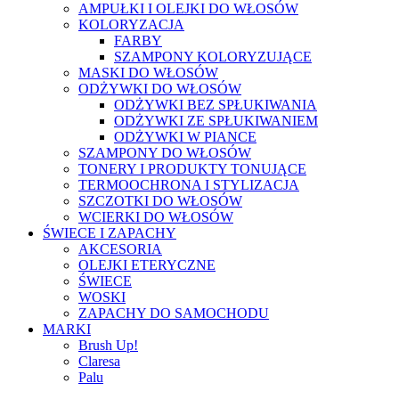
AMPUŁKI I OLEJKI DO WŁOSÓW
KOLORYZACJA
FARBY
SZAMPONY KOLORYZUJĄCE
MASKI DO WŁOSÓW
ODŻYWKI DO WŁOSÓW
ODŻYWKI BEZ SPŁUKIWANIA
ODŻYWKI ZE SPŁUKIWANIEM
ODŻYWKI W PIANCE
SZAMPONY DO WŁOSÓW
TONERY I PRODUKTY TONUJĄCE
TERMOOCHRONA I STYLIZACJA
SZCZOTKI DO WŁOSÓW
WCIERKI DO WŁOSÓW
ŚWIECE I ZAPACHY
AKCESORIA
OLEJKI ETERYCZNE
ŚWIECE
WOSKI
ZAPACHY DO SAMOCHODU
MARKI
Brush Up!
Claresa
Palu