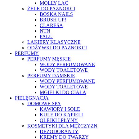
MOLLY LAC
ŻELE DO PAZNOKCI
BOSKA NAILS
BRUSH UP!
CLARESA
NTN
PALU
LAKIERY KLASYCZNE
ODŻYWKI DO PAZNOKCI
PERFUMY
PERFUMY MĘSKIE
WODY PERFUMOWANE
WODY TOALETOWE
PERFUMY DAMSKIE
WODY PERFUMOWANE
WODY TOALETOWE
MGIEŁKI DO CIAŁA
PIELĘGNACJA
DOMOWE SPA
KAWIORY I SOLE
KULE DO KĄPIELI
OLEJKI I PŁYNY
KOSMETYKI DLA MĘŻCZYZN
DEZODORANTY
KREMY DO TWARZY