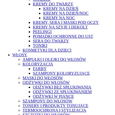
KREMY DO TWARZY
KREMY NA DZIEŃ
KREMY NA DZIEŃ/NOC
KREMY NA NOC
KREMY, SERA I MASKI POD OCZY
KREMY NA SZYJĘ I DEKOLT
PEELINGI
POMADKI OCHRONNE DO UST
SERA DO TWARZY
TONIKI
KOSMETYKI DLA DZIECI
WŁOSY
AMPUŁKI I OLEJKI DO WŁOSÓW
KOLORYZACJA
FARBY
SZAMPONY KOLORYZUJĄCE
MASKI DO WŁOSÓW
ODŻYWKI DO WŁOSÓW
ODŻYWKI BEZ SPŁUKIWANIA
ODŻYWKI ZE SPŁUKIWANIEM
ODŻYWKI W PIANCE
SZAMPONY DO WŁOSÓW
TONERY I PRODUKTY TONUJĄCE
TERMOOCHRONA I STYLIZACJA
SZCZOTKI DO WŁOSÓW