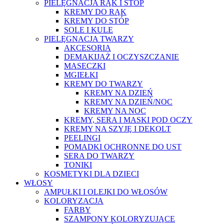
PIELĘGNACJA RĄK I STÓP
KREMY DO RĄK
KREMY DO STÓP
SOLE I KULE
PIELĘGNACJA TWARZY
AKCESORIA
DEMAKIJAŻ I OCZYSZCZANIE
MASECZKI
MGIEŁKI
KREMY DO TWARZY
KREMY NA DZIEŃ
KREMY NA DZIEŃ/NOC
KREMY NA NOC
KREMY, SERA I MASKI POD OCZY
KREMY NA SZYJĘ I DEKOLT
PEELINGI
POMADKI OCHRONNE DO UST
SERA DO TWARZY
TONIKI
KOSMETYKI DLA DZIECI
WŁOSY
AMPUŁKI I OLEJKI DO WŁOSÓW
KOLORYZACJA
FARBY
SZAMPONY KOLORYZUJĄCE