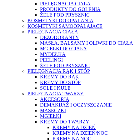
PIELĘGNACJA CIAŁA
PRODUKTY DO GOLENIA
ŻELE POD PRYSZNIC
KOSMETYKI DO OPALANIA
KOSMETYKI SAMOOPALAJĄCE
PIELĘGNACJA CIAŁA
DEZODORANTY
MASŁA, BALSAMY I OLIWKI DO CIAŁA
MGIEŁKI DO CIAŁA
MYDEŁKA
PEELINGI
ŻELE POD PRYSZNIC
PIELĘGNACJA RĄK I STÓP
KREMY DO RĄK
KREMY DO STÓP
SOLE I KULE
PIELĘGNACJA TWARZY
AKCESORIA
DEMAKIJAŻ I OCZYSZCZANIE
MASECZKI
MGIEŁKI
KREMY DO TWARZY
KREMY NA DZIEŃ
KREMY NA DZIEŃ/NOC
KREMY NA NOC