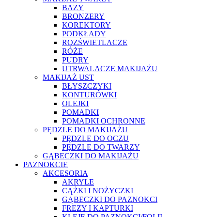
BAZY
BRONZERY
KOREKTORY
PODKŁADY
ROZŚWIETLACZE
RÓŻE
PUDRY
UTRWALACZE MAKIJAŻU
MAKIJAŻ UST
BŁYSZCZYKI
KONTURÓWKI
OLEJKI
POMADKI
POMADKI OCHRONNE
PĘDZLE DO MAKIJAŻU
PĘDZLE DO OCZU
PĘDZLE DO TWARZY
GĄBECZKI DO MAKIJAŻU
PAZNOKCIE
AKCESORIA
AKRYLE
CĄŻKI I NOŻYCZKI
GĄBECZKI DO PAZNOKCI
FREZY I KAPTURKI
KLEJE DO PAZNOKCI/FOLII