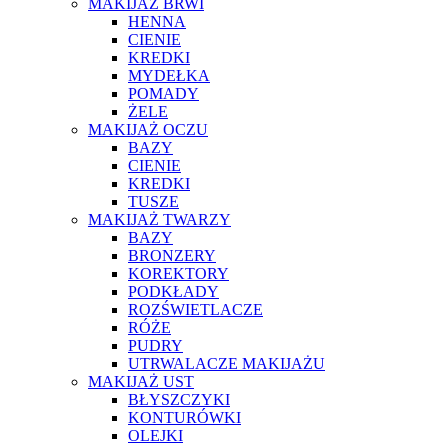
MAKIJAŻ BRWI
HENNA
CIENIE
KREDKI
MYDEŁKA
POMADY
ŻELE
MAKIJAŻ OCZU
BAZY
CIENIE
KREDKI
TUSZE
MAKIJAŻ TWARZY
BAZY
BRONZERY
KOREKTORY
PODKŁADY
ROZŚWIETLACZE
RÓŻE
PUDRY
UTRWALACZE MAKIJAŻU
MAKIJAŻ UST
BŁYSZCZYKI
KONTURÓWKI
OLEJKI