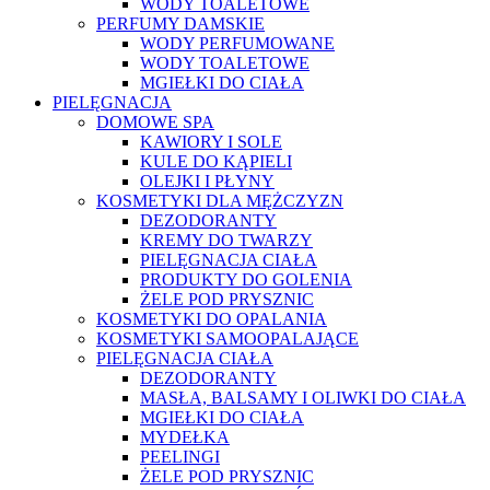
WODY TOALETOWE
PERFUMY DAMSKIE
WODY PERFUMOWANE
WODY TOALETOWE
MGIEŁKI DO CIAŁA
PIELĘGNACJA
DOMOWE SPA
KAWIORY I SOLE
KULE DO KĄPIELI
OLEJKI I PŁYNY
KOSMETYKI DLA MĘŻCZYZN
DEZODORANTY
KREMY DO TWARZY
PIELĘGNACJA CIAŁA
PRODUKTY DO GOLENIA
ŻELE POD PRYSZNIC
KOSMETYKI DO OPALANIA
KOSMETYKI SAMOOPALAJĄCE
PIELĘGNACJA CIAŁA
DEZODORANTY
MASŁA, BALSAMY I OLIWKI DO CIAŁA
MGIEŁKI DO CIAŁA
MYDEŁKA
PEELINGI
ŻELE POD PRYSZNIC