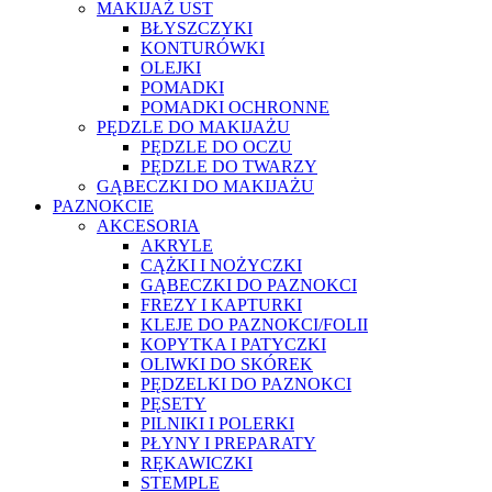
MAKIJAŻ UST
BŁYSZCZYKI
KONTURÓWKI
OLEJKI
POMADKI
POMADKI OCHRONNE
PĘDZLE DO MAKIJAŻU
PĘDZLE DO OCZU
PĘDZLE DO TWARZY
GĄBECZKI DO MAKIJAŻU
PAZNOKCIE
AKCESORIA
AKRYLE
CĄŻKI I NOŻYCZKI
GĄBECZKI DO PAZNOKCI
FREZY I KAPTURKI
KLEJE DO PAZNOKCI/FOLII
KOPYTKA I PATYCZKI
OLIWKI DO SKÓREK
PĘDZELKI DO PAZNOKCI
PĘSETY
PILNIKI I POLERKI
PŁYNY I PREPARATY
RĘKAWICZKI
STEMPLE