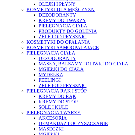
OLEJKI I PŁYNY
KOSMETYKI DLA MĘŻCZYZN
DEZODORANTY
KREMY DO TWARZY
PIELĘGNACJA CIAŁA
PRODUKTY DO GOLENIA
ŻELE POD PRYSZNIC
KOSMETYKI DO OPALANIA
KOSMETYKI SAMOOPALAJĄCE
PIELĘGNACJA CIAŁA
DEZODORANTY
MASŁA, BALSAMY I OLIWKI DO CIAŁA
MGIEŁKI DO CIAŁA
MYDEŁKA
PEELINGI
ŻELE POD PRYSZNIC
PIELĘGNACJA RĄK I STÓP
KREMY DO RĄK
KREMY DO STÓP
SOLE I KULE
PIELĘGNACJA TWARZY
AKCESORIA
DEMAKIJAŻ I OCZYSZCZANIE
MASECZKI
MGIEŁKI