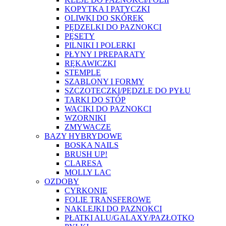
KOPYTKA I PATYCZKI
OLIWKI DO SKÓREK
PĘDZELKI DO PAZNOKCI
PĘSETY
PILNIKI I POLERKI
PŁYNY I PREPARATY
RĘKAWICZKI
STEMPLE
SZABLONY I FORMY
SZCZOTECZKI/PĘDZLE DO PYŁU
TARKI DO STÓP
WACIKI DO PAZNOKCI
WZORNIKI
ZMYWACZE
BAZY HYBRYDOWE
BOSKA NAILS
BRUSH UP!
CLARESA
MOLLY LAC
OZDOBY
CYRKONIE
FOLIE TRANSFEROWE
NAKLEJKI DO PAZNOKCI
PŁATKI ALU/GALAXY/PAZŁOTKO