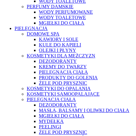
WODY TOALETOWE
PERFUMY DAMSKIE
WODY PERFUMOWANE
WODY TOALETOWE
MGIEŁKI DO CIAŁA
PIELĘGNACJA
DOMOWE SPA
KAWIORY I SOLE
KULE DO KĄPIELI
OLEJKI I PŁYNY
KOSMETYKI DLA MĘŻCZYZN
DEZODORANTY
KREMY DO TWARZY
PIELĘGNACJA CIAŁA
PRODUKTY DO GOLENIA
ŻELE POD PRYSZNIC
KOSMETYKI DO OPALANIA
KOSMETYKI SAMOOPALAJĄCE
PIELĘGNACJA CIAŁA
DEZODORANTY
MASŁA, BALSAMY I OLIWKI DO CIAŁA
MGIEŁKI DO CIAŁA
MYDEŁKA
PEELINGI
ŻELE POD PRYSZNIC