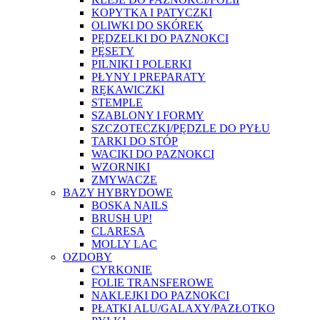
KOPYTKA I PATYCZKI
OLIWKI DO SKÓREK
PĘDZELKI DO PAZNOKCI
PĘSETY
PILNIKI I POLERKI
PŁYNY I PREPARATY
RĘKAWICZKI
STEMPLE
SZABLONY I FORMY
SZCZOTECZKI/PĘDZLE DO PYŁU
TARKI DO STÓP
WACIKI DO PAZNOKCI
WZORNIKI
ZMYWACZE
BAZY HYBRYDOWE
BOSKA NAILS
BRUSH UP!
CLARESA
MOLLY LAC
OZDOBY
CYRKONIE
FOLIE TRANSFEROWE
NAKLEJKI DO PAZNOKCI
PŁATKI ALU/GALAXY/PAZŁOTKO