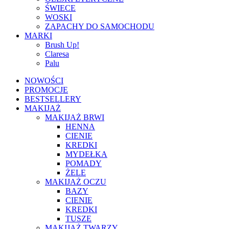
ŚWIECE
WOSKI
ZAPACHY DO SAMOCHODU
MARKI
Brush Up!
Claresa
Palu
NOWOŚCI
PROMOCJE
BESTSELLERY
MAKIJAŻ
MAKIJAŻ BRWI
HENNA
CIENIE
KREDKI
MYDEŁKA
POMADY
ŻELE
MAKIJAŻ OCZU
BAZY
CIENIE
KREDKI
TUSZE
MAKIJAŻ TWARZY