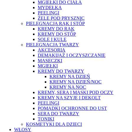
MGIEŁKI DO CIAŁA
MYDEŁKA
PEELINGI
ŻELE POD PRYSZNIC
PIELĘGNACJA RĄK I STÓP
KREMY DO RĄK
KREMY DO STÓP
SOLE I KULE
PIELĘGNACJA TWARZY
AKCESORIA
DEMAKIJAŻ I OCZYSZCZANIE
MASECZKI
MGIEŁKI
KREMY DO TWARZY
KREMY NA DZIEŃ
KREMY NA DZIEŃ/NOC
KREMY NA NOC
KREMY, SERA I MASKI POD OCZY
KREMY NA SZYJĘ I DEKOLT
PEELINGI
POMADKI OCHRONNE DO UST
SERA DO TWARZY
TONIKI
KOSMETYKI DLA DZIECI
WŁOSY