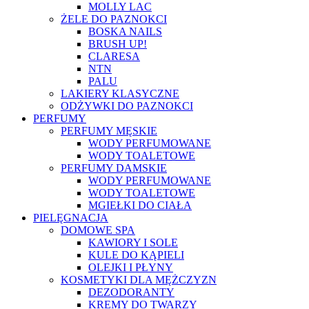
MOLLY LAC
ŻELE DO PAZNOKCI
BOSKA NAILS
BRUSH UP!
CLARESA
NTN
PALU
LAKIERY KLASYCZNE
ODŻYWKI DO PAZNOKCI
PERFUMY
PERFUMY MĘSKIE
WODY PERFUMOWANE
WODY TOALETOWE
PERFUMY DAMSKIE
WODY PERFUMOWANE
WODY TOALETOWE
MGIEŁKI DO CIAŁA
PIELĘGNACJA
DOMOWE SPA
KAWIORY I SOLE
KULE DO KĄPIELI
OLEJKI I PŁYNY
KOSMETYKI DLA MĘŻCZYZN
DEZODORANTY
KREMY DO TWARZY