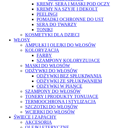
KREMY, SERA I MASKI POD OCZY
KREMY NA SZYJĘ I DEKOLT
PEELINGI
POMADKI OCHRONNE DO UST
SERA DO TWARZY
TONIKI
KOSMETYKI DLA DZIECI
WŁOSY
AMPUŁKI I OLEJKI DO WŁOSÓW
KOLORYZACJA
FARBY
SZAMPONY KOLORYZUJĄCE
MASKI DO WŁOSÓW
ODŻYWKI DO WŁOSÓW
ODŻYWKI BEZ SPŁUKIWANIA
ODŻYWKI ZE SPŁUKIWANIEM
ODŻYWKI W PIANCE
SZAMPONY DO WŁOSÓW
TONERY I PRODUKTY TONUJĄCE
TERMOOCHRONA I STYLIZACJA
SZCZOTKI DO WŁOSÓW
WCIERKI DO WŁOSÓW
ŚWIECE I ZAPACHY
AKCESORIA
OLEJKI ETERYCZNE