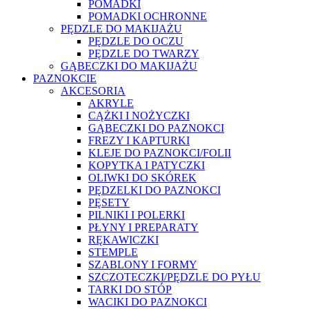
POMADKI
POMADKI OCHRONNE
PĘDZLE DO MAKIJAŻU
PĘDZLE DO OCZU
PĘDZLE DO TWARZY
GĄBECZKI DO MAKIJAŻU
PAZNOKCIE
AKCESORIA
AKRYLE
CĄŻKI I NOŻYCZKI
GĄBECZKI DO PAZNOKCI
FREZY I KAPTURKI
KLEJE DO PAZNOKCI/FOLII
KOPYTKA I PATYCZKI
OLIWKI DO SKÓREK
PĘDZELKI DO PAZNOKCI
PĘSETY
PILNIKI I POLERKI
PŁYNY I PREPARATY
RĘKAWICZKI
STEMPLE
SZABLONY I FORMY
SZCZOTECZKI/PĘDZLE DO PYŁU
TARKI DO STÓP
WACIKI DO PAZNOKCI