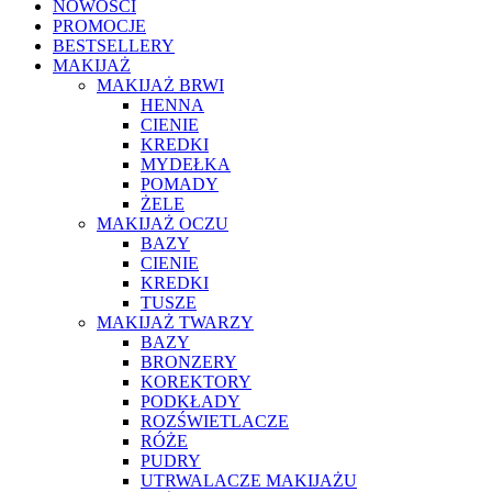
NOWOŚCI
PROMOCJE
BESTSELLERY
MAKIJAŻ
MAKIJAŻ BRWI
HENNA
CIENIE
KREDKI
MYDEŁKA
POMADY
ŻELE
MAKIJAŻ OCZU
BAZY
CIENIE
KREDKI
TUSZE
MAKIJAŻ TWARZY
BAZY
BRONZERY
KOREKTORY
PODKŁADY
ROZŚWIETLACZE
RÓŻE
PUDRY
UTRWALACZE MAKIJAŻU