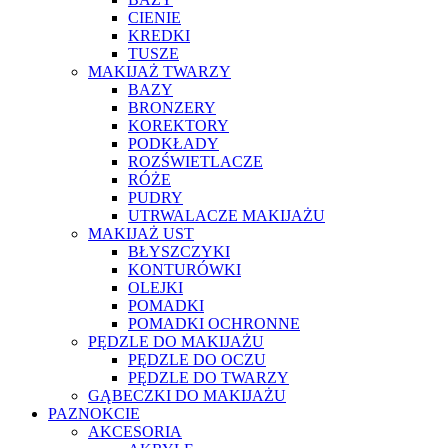
CIENIE
KREDKI
TUSZE
MAKIJAŻ TWARZY
BAZY
BRONZERY
KOREKTORY
PODKŁADY
ROZŚWIETLACZE
RÓŻE
PUDRY
UTRWALACZE MAKIJAŻU
MAKIJAŻ UST
BŁYSZCZYKI
KONTURÓWKI
OLEJKI
POMADKI
POMADKI OCHRONNE
PĘDZLE DO MAKIJAŻU
PĘDZLE DO OCZU
PĘDZLE DO TWARZY
GĄBECZKI DO MAKIJAŻU
PAZNOKCIE
AKCESORIA