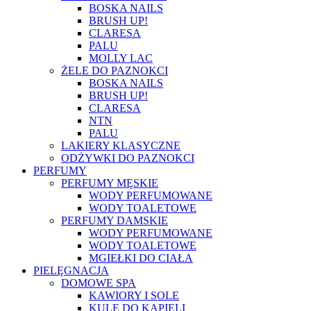
BOSKA NAILS
BRUSH UP!
CLARESA
PALU
MOLLY LAC
ŻELE DO PAZNOKCI
BOSKA NAILS
BRUSH UP!
CLARESA
NTN
PALU
LAKIERY KLASYCZNE
ODŻYWKI DO PAZNOKCI
PERFUMY
PERFUMY MĘSKIE
WODY PERFUMOWANE
WODY TOALETOWE
PERFUMY DAMSKIE
WODY PERFUMOWANE
WODY TOALETOWE
MGIEŁKI DO CIAŁA
PIELĘGNACJA
DOMOWE SPA
KAWIORY I SOLE
KULE DO KĄPIELI