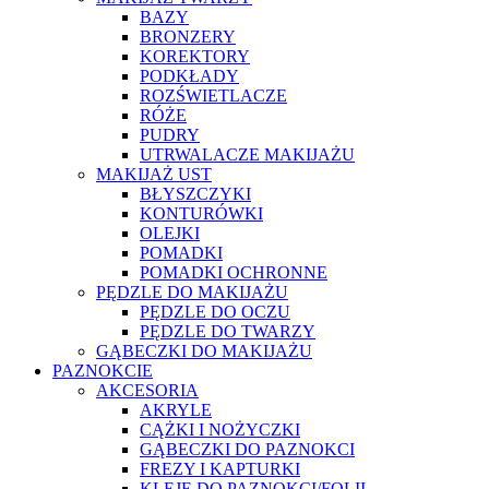
BAZY
BRONZERY
KOREKTORY
PODKŁADY
ROZŚWIETLACZE
RÓŻE
PUDRY
UTRWALACZE MAKIJAŻU
MAKIJAŻ UST
BŁYSZCZYKI
KONTURÓWKI
OLEJKI
POMADKI
POMADKI OCHRONNE
PĘDZLE DO MAKIJAŻU
PĘDZLE DO OCZU
PĘDZLE DO TWARZY
GĄBECZKI DO MAKIJAŻU
PAZNOKCIE
AKCESORIA
AKRYLE
CĄŻKI I NOŻYCZKI
GĄBECZKI DO PAZNOKCI
FREZY I KAPTURKI
KLEJE DO PAZNOKCI/FOLII