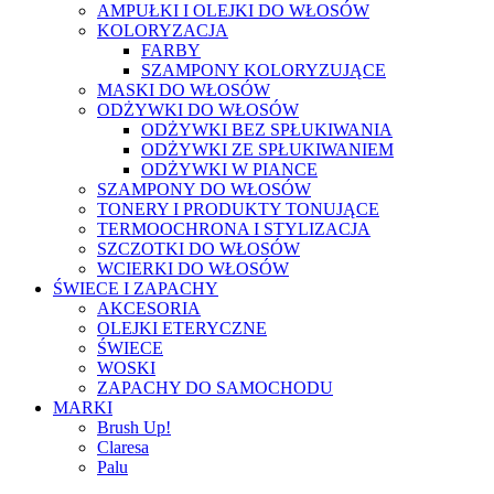
AMPUŁKI I OLEJKI DO WŁOSÓW
KOLORYZACJA
FARBY
SZAMPONY KOLORYZUJĄCE
MASKI DO WŁOSÓW
ODŻYWKI DO WŁOSÓW
ODŻYWKI BEZ SPŁUKIWANIA
ODŻYWKI ZE SPŁUKIWANIEM
ODŻYWKI W PIANCE
SZAMPONY DO WŁOSÓW
TONERY I PRODUKTY TONUJĄCE
TERMOOCHRONA I STYLIZACJA
SZCZOTKI DO WŁOSÓW
WCIERKI DO WŁOSÓW
ŚWIECE I ZAPACHY
AKCESORIA
OLEJKI ETERYCZNE
ŚWIECE
WOSKI
ZAPACHY DO SAMOCHODU
MARKI
Brush Up!
Claresa
Palu