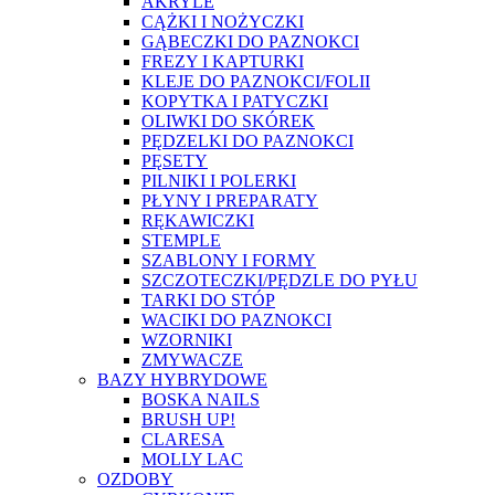
AKRYLE
CĄŻKI I NOŻYCZKI
GĄBECZKI DO PAZNOKCI
FREZY I KAPTURKI
KLEJE DO PAZNOKCI/FOLII
KOPYTKA I PATYCZKI
OLIWKI DO SKÓREK
PĘDZELKI DO PAZNOKCI
PĘSETY
PILNIKI I POLERKI
PŁYNY I PREPARATY
RĘKAWICZKI
STEMPLE
SZABLONY I FORMY
SZCZOTECZKI/PĘDZLE DO PYŁU
TARKI DO STÓP
WACIKI DO PAZNOKCI
WZORNIKI
ZMYWACZE
BAZY HYBRYDOWE
BOSKA NAILS
BRUSH UP!
CLARESA
MOLLY LAC
OZDOBY