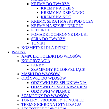
KREMY DO TWARZY
KREMY NA DZIEŃ
KREMY NA DZIEŃ/NOC
KREMY NA NOC
KREMY, SERA I MASKI POD OCZY
KREMY NA SZYJĘ I DEKOLT
PEELINGI
POMADKI OCHRONNE DO UST
SERA DO TWARZY
TONIKI
KOSMETYKI DLA DZIECI
WŁOSY
AMPUŁKI I OLEJKI DO WŁOSÓW
KOLORYZACJA
FARBY
SZAMPONY KOLORYZUJĄCE
MASKI DO WŁOSÓW
ODŻYWKI DO WŁOSÓW
ODŻYWKI BEZ SPŁUKIWANIA
ODŻYWKI ZE SPŁUKIWANIEM
ODŻYWKI W PIANCE
SZAMPONY DO WŁOSÓW
TONERY I PRODUKTY TONUJĄCE
TERMOOCHRONA I STYLIZACJA
SZCZOTKI DO WŁOSÓW