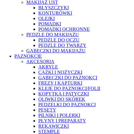
MAKIJAŻ UST
BŁYSZCZYKI
KONTURÓWKI
OLEJKI
POMADKI
POMADKI OCHRONNE
PĘDZLE DO MAKIJAŻU
PĘDZLE DO OCZU
PĘDZLE DO TWARZY
GĄBECZKI DO MAKIJAŻU
PAZNOKCIE
AKCESORIA
AKRYLE
CĄŻKI I NOŻYCZKI
GĄBECZKI DO PAZNOKCI
FREZY I KAPTURKI
KLEJE DO PAZNOKCI/FOLII
KOPYTKA I PATYCZKI
OLIWKI DO SKÓREK
PĘDZELKI DO PAZNOKCI
PĘSETY
PILNIKI I POLERKI
PŁYNY I PREPARATY
RĘKAWICZKI
STEMPLE