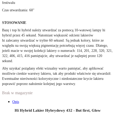
festiwalu
Czas utwardzania
:
60''
STOSOWANIE
Bazę i top hi hybrid należy utwardzać za pomocą 10-watowej lampy hi
hybrid przez 45 sekund. Natomiast większość odcieni lakierów
hi zalecamy utwardzać w trybie 60 sekund. Są jednak kolory, które ze
względu na swoją większą pigmentację potrzebują więcej czasu. Dlatego,
jeżeli macie w swojej kolekcji lakiery o numerach: 114, 201, 228, 320, 321,
322, 406, 415, 416 pamiętajcie, aby utwardzać je najlepiej przez 120
sekund.
Aby uzyskać pożądany efekt wizualny warto pamiętać, aby aplikować
możliwie cienkie warstwy lakieru, tak aby produkt właściwie się utwardził.
Ewentualne nierówności kolorystyczne i niedostateczne krycie lakieru
poprawić poprzez nałożenie kolejnej jego warstwy.
Brak w magazynie
Opis
Hi Hybrid Lakier Hybrydowy 432 - But first, Glow