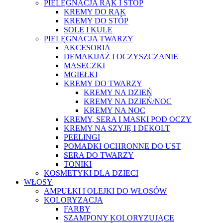
PIELĘGNACJA RĄK I STÓP
KREMY DO RĄK
KREMY DO STÓP
SOLE I KULE
PIELĘGNACJA TWARZY
AKCESORIA
DEMAKIJAŻ I OCZYSZCZANIE
MASECZKI
MGIEŁKI
KREMY DO TWARZY
KREMY NA DZIEŃ
KREMY NA DZIEŃ/NOC
KREMY NA NOC
KREMY, SERA I MASKI POD OCZY
KREMY NA SZYJĘ I DEKOLT
PEELINGI
POMADKI OCHRONNE DO UST
SERA DO TWARZY
TONIKI
KOSMETYKI DLA DZIECI
WŁOSY
AMPUŁKI I OLEJKI DO WŁOSÓW
KOLORYZACJA
FARBY
SZAMPONY KOLORYZUJĄCE