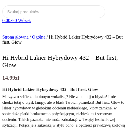
0.00
zł
0
Wózek
Strona główna
/
Ogólna
/ Hi Hybrid Lakier Hybrydowy 432 – But
first, Glow
Hi Hybrid Lakier Hybrydowy 432 – But first,
Glow
14.99
zł
Hi Hybrid Lakier Hybrydowy 432 - But first, Glow
Marzysz o selfie z ulubionym wokalistą? Nie zapomnij o błysku! I nie
chodzi tutaj o błysk lampy, ale o blask Twoich paznokci! But first, Glow to
lakier hybrydowy w głębokim odcieniu niebieskiego, który zamknął w
sobie duże płatki brokatowe o połyskującym, niebieskim i srebrnym
odcieniu. Takich paznokci nie może zabraknąć w Twojej festiwalowej
stylizacji. Połącz je z sukienką w stylu boho, a będziesz prawdziwą królową