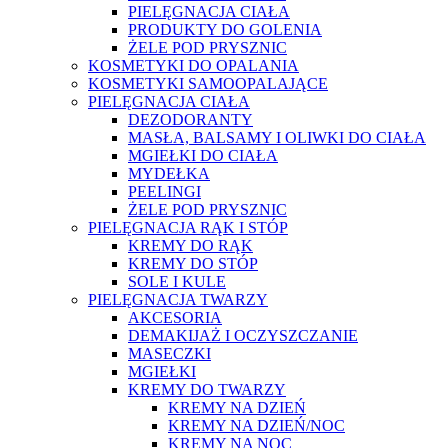
PIELĘGNACJA CIAŁA
PRODUKTY DO GOLENIA
ŻELE POD PRYSZNIC
KOSMETYKI DO OPALANIA
KOSMETYKI SAMOOPALAJĄCE
PIELĘGNACJA CIAŁA
DEZODORANTY
MASŁA, BALSAMY I OLIWKI DO CIAŁA
MGIEŁKI DO CIAŁA
MYDEŁKA
PEELINGI
ŻELE POD PRYSZNIC
PIELĘGNACJA RĄK I STÓP
KREMY DO RĄK
KREMY DO STÓP
SOLE I KULE
PIELĘGNACJA TWARZY
AKCESORIA
DEMAKIJAŻ I OCZYSZCZANIE
MASECZKI
MGIEŁKI
KREMY DO TWARZY
KREMY NA DZIEŃ
KREMY NA DZIEŃ/NOC
KREMY NA NOC