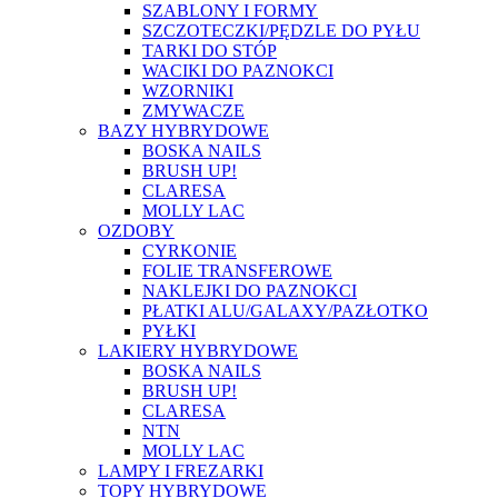
SZABLONY I FORMY
SZCZOTECZKI/PĘDZLE DO PYŁU
TARKI DO STÓP
WACIKI DO PAZNOKCI
WZORNIKI
ZMYWACZE
BAZY HYBRYDOWE
BOSKA NAILS
BRUSH UP!
CLARESA
MOLLY LAC
OZDOBY
CYRKONIE
FOLIE TRANSFEROWE
NAKLEJKI DO PAZNOKCI
PŁATKI ALU/GALAXY/PAZŁOTKO
PYŁKI
LAKIERY HYBRYDOWE
BOSKA NAILS
BRUSH UP!
CLARESA
NTN
MOLLY LAC
LAMPY I FREZARKI
TOPY HYBRYDOWE