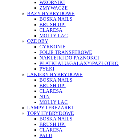
WZORNIKI
ZMYWACZE
BAZY HYBRYDOWE
BOSKA NAILS
BRUSH UP!
CLARESA
MOLLY LAC
OZDOBY
CYRKONIE
FOLIE TRANSFEROWE
NAKLEJKI DO PAZNOKCI
PŁATKI ALU/GALAXY/PAZŁOTKO
PYŁKI
LAKIERY HYBRYDOWE
BOSKA NAILS
BRUSH UP!
CLARESA
NTN
MOLLY LAC
LAMPY I FREZARKI
TOPY HYBRYDOWE
BOSKA NAILS
BRUSH UP!
CLARESA
PALU