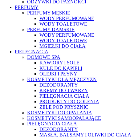
ODŻYWKI DO PAZNOKCI
PERFUMY
PERFUMY MĘSKIE
WODY PERFUMOWANE
WODY TOALETOWE
PERFUMY DAMSKIE
WODY PERFUMOWANE
WODY TOALETOWE
MGIEŁKI DO CIAŁA
PIELĘGNACJA
DOMOWE SPA
KAWIORY I SOLE
KULE DO KĄPIELI
OLEJKI I PŁYNY
KOSMETYKI DLA MĘŻCZYZN
DEZODORANTY
KREMY DO TWARZY
PIELĘGNACJA CIAŁA
PRODUKTY DO GOLENIA
ŻELE POD PRYSZNIC
KOSMETYKI DO OPALANIA
KOSMETYKI SAMOOPALAJĄCE
PIELĘGNACJA CIAŁA
DEZODORANTY
MASŁA, BALSAMY I OLIWKI DO CIAŁA