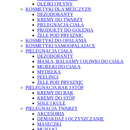
OLEJKI I PŁYNY
KOSMETYKI DLA MĘŻCZYZN
DEZODORANTY
KREMY DO TWARZY
PIELĘGNACJA CIAŁA
PRODUKTY DO GOLENIA
ŻELE POD PRYSZNIC
KOSMETYKI DO OPALANIA
KOSMETYKI SAMOOPALAJĄCE
PIELĘGNACJA CIAŁA
DEZODORANTY
MASŁA, BALSAMY I OLIWKI DO CIAŁA
MGIEŁKI DO CIAŁA
MYDEŁKA
PEELINGI
ŻELE POD PRYSZNIC
PIELĘGNACJA RĄK I STÓP
KREMY DO RĄK
KREMY DO STÓP
SOLE I KULE
PIELĘGNACJA TWARZY
AKCESORIA
DEMAKIJAŻ I OCZYSZCZANIE
MASECZKI
MGIEŁKI