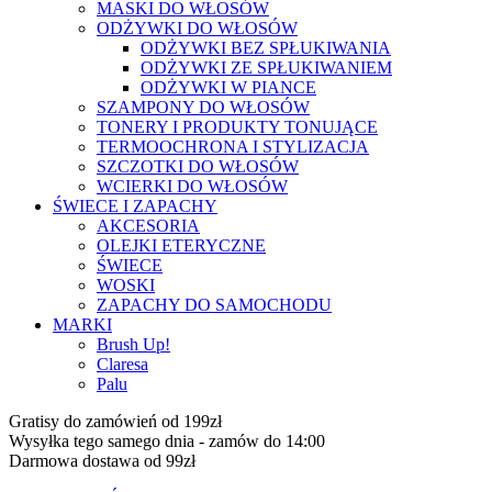
MASKI DO WŁOSÓW
ODŻYWKI DO WŁOSÓW
ODŻYWKI BEZ SPŁUKIWANIA
ODŻYWKI ZE SPŁUKIWANIEM
ODŻYWKI W PIANCE
SZAMPONY DO WŁOSÓW
TONERY I PRODUKTY TONUJĄCE
TERMOOCHRONA I STYLIZACJA
SZCZOTKI DO WŁOSÓW
WCIERKI DO WŁOSÓW
ŚWIECE I ZAPACHY
AKCESORIA
OLEJKI ETERYCZNE
ŚWIECE
WOSKI
ZAPACHY DO SAMOCHODU
MARKI
Brush Up!
Claresa
Palu
Gratisy do zamówień od 199zł
Wysyłka tego samego dnia - zamów do 14:00
Darmowa dostawa od 99zł