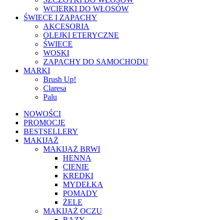
WCIERKI DO WŁOSÓW
ŚWIECE I ZAPACHY
AKCESORIA
OLEJKI ETERYCZNE
ŚWIECE
WOSKI
ZAPACHY DO SAMOCHODU
MARKI
Brush Up!
Claresa
Palu
NOWOŚCI
PROMOCJE
BESTSELLERY
MAKIJAŻ
MAKIJAŻ BRWI
HENNA
CIENIE
KREDKI
MYDEŁKA
POMADY
ŻELE
MAKIJAŻ OCZU
BAZY