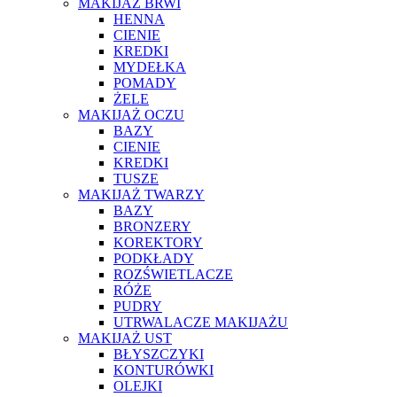
MAKIJAŻ BRWI
HENNA
CIENIE
KREDKI
MYDEŁKA
POMADY
ŻELE
MAKIJAŻ OCZU
BAZY
CIENIE
KREDKI
TUSZE
MAKIJAŻ TWARZY
BAZY
BRONZERY
KOREKTORY
PODKŁADY
ROZŚWIETLACZE
RÓŻE
PUDRY
UTRWALACZE MAKIJAŻU
MAKIJAŻ UST
BŁYSZCZYKI
KONTURÓWKI
OLEJKI