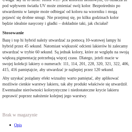
pod wpływem światła UV może zmieniać swój kolor. Bezpośrednio po
utwardzeniu w lampie może odbiegać od koloru na wzorniku i mogą
pojawić się drobne smugi. Nie przejmuj się, po kilku godzinach kolor
będzie idealnie nasycony i gładki – dokładnie taki, jak chciałaś!
Stosowanie
Bazę i top hi hybrid należy utwardzać za pomocą 10-watowej lampy hi
hybrid przez 45 sekund. Natomiast większość odcieni lakierów hi zalecamy
utwardzać w trybie 60 sekund. Są jednak kolory, które ze względu na swoją
większą pigmentację potrzebują więcej czasu. Dlatego, jeżeli macie w
swojej kolekcji lakiery o numerach: 111, 114, 201, 228, 320, 321, 322, 406,
415, 416 pamiętajcie, aby utwardzać je najlepiej przez 120 sekund.
Aby uzyskać pożądany efekt wizualny warto pamiętać, aby aplikować
możliwie cienkie warstwy lakieru, tak aby produkt właściwie się utwardził.
Ewentualne nierówności kolorystyczne i niedostateczne krycie lakieru
poprawić poprzez nałożenie kolejnej jego warstwy.
Brak w magazynie
Opis