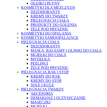
OLEJKI I PŁYNY
KOSMETYKI DLA MĘŻCZYZN
DEZODORANTY
KREMY DO TWARZY
PIELĘGNACJA CIAŁA
PRODUKTY DO GOLENIA
ŻELE POD PRYSZNIC
KOSMETYKI DO OPALANIA
KOSMETYKI SAMOOPALAJĄCE
PIELĘGNACJA CIAŁA
DEZODORANTY
MASŁA, BALSAMY I OLIWKI DO CIAŁA
MGIEŁKI DO CIAŁA
MYDEŁKA
PEELINGI
ŻELE POD PRYSZNIC
PIELĘGNACJA RĄK I STÓP
KREMY DO RĄK
KREMY DO STÓP
SOLE I KULE
PIELĘGNACJA TWARZY
AKCESORIA
DEMAKIJAŻ I OCZYSZCZANIE
MASECZKI
MGIEŁKI