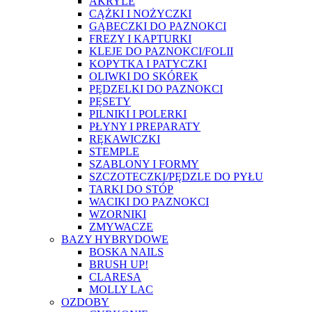
AKRYLE
CĄŻKI I NOŻYCZKI
GĄBECZKI DO PAZNOKCI
FREZY I KAPTURKI
KLEJE DO PAZNOKCI/FOLII
KOPYTKA I PATYCZKI
OLIWKI DO SKÓREK
PĘDZELKI DO PAZNOKCI
PĘSETY
PILNIKI I POLERKI
PŁYNY I PREPARATY
RĘKAWICZKI
STEMPLE
SZABLONY I FORMY
SZCZOTECZKI/PĘDZLE DO PYŁU
TARKI DO STÓP
WACIKI DO PAZNOKCI
WZORNIKI
ZMYWACZE
BAZY HYBRYDOWE
BOSKA NAILS
BRUSH UP!
CLARESA
MOLLY LAC
OZDOBY