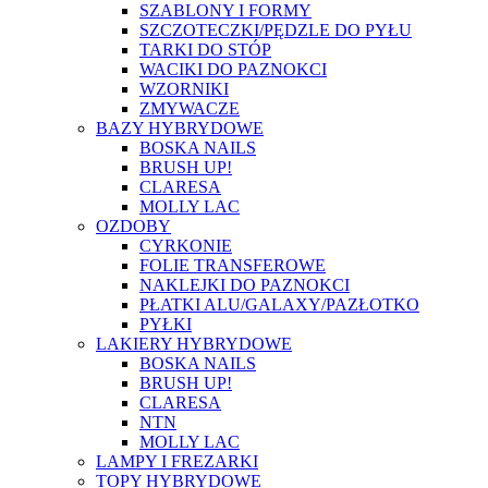
SZABLONY I FORMY
SZCZOTECZKI/PĘDZLE DO PYŁU
TARKI DO STÓP
WACIKI DO PAZNOKCI
WZORNIKI
ZMYWACZE
BAZY HYBRYDOWE
BOSKA NAILS
BRUSH UP!
CLARESA
MOLLY LAC
OZDOBY
CYRKONIE
FOLIE TRANSFEROWE
NAKLEJKI DO PAZNOKCI
PŁATKI ALU/GALAXY/PAZŁOTKO
PYŁKI
LAKIERY HYBRYDOWE
BOSKA NAILS
BRUSH UP!
CLARESA
NTN
MOLLY LAC
LAMPY I FREZARKI
TOPY HYBRYDOWE