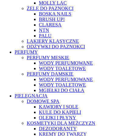
MOLLY LAC
ŻELE DO PAZNOKCI
BOSKA NAILS
BRUSH UP!
CLARESA
NTN
PALU
LAKIERY KLASYCZNE
ODŻYWKI DO PAZNOKCI
PERFUMY
PERFUMY MĘSKIE
WODY PERFUMOWANE
WODY TOALETOWE
PERFUMY DAMSKIE
WODY PERFUMOWANE
WODY TOALETOWE
MGIEŁKI DO CIAŁA
PIELĘGNACJA
DOMOWE SPA
KAWIORY I SOLE
KULE DO KĄPIELI
OLEJKI I PŁYNY
KOSMETYKI DLA MĘŻCZYZN
DEZODORANTY
KREMY DO TWARZY