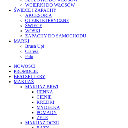
WCIERKI DO WŁOSÓW
ŚWIECE I ZAPACHY
AKCESORIA
OLEJKI ETERYCZNE
ŚWIECE
WOSKI
ZAPACHY DO SAMOCHODU
MARKI
Brush Up!
Claresa
Palu
NOWOŚCI
PROMOCJE
BESTSELLERY
MAKIJAŻ
MAKIJAŻ BRWI
HENNA
CIENIE
KREDKI
MYDEŁKA
POMADY
ŻELE
MAKIJAŻ OCZU
BAZY