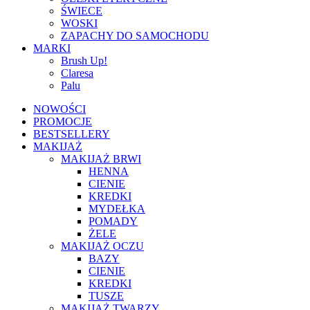
ŚWIECE
WOSKI
ZAPACHY DO SAMOCHODU
MARKI
Brush Up!
Claresa
Palu
NOWOŚCI
PROMOCJE
BESTSELLERY
MAKIJAŻ
MAKIJAŻ BRWI
HENNA
CIENIE
KREDKI
MYDEŁKA
POMADY
ŻELE
MAKIJAŻ OCZU
BAZY
CIENIE
KREDKI
TUSZE
MAKIJAŻ TWARZY