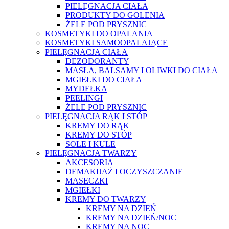
PIELĘGNACJA CIAŁA
PRODUKTY DO GOLENIA
ŻELE POD PRYSZNIC
KOSMETYKI DO OPALANIA
KOSMETYKI SAMOOPALAJĄCE
PIELĘGNACJA CIAŁA
DEZODORANTY
MASŁA, BALSAMY I OLIWKI DO CIAŁA
MGIEŁKI DO CIAŁA
MYDEŁKA
PEELINGI
ŻELE POD PRYSZNIC
PIELĘGNACJA RĄK I STÓP
KREMY DO RĄK
KREMY DO STÓP
SOLE I KULE
PIELĘGNACJA TWARZY
AKCESORIA
DEMAKIJAŻ I OCZYSZCZANIE
MASECZKI
MGIEŁKI
KREMY DO TWARZY
KREMY NA DZIEŃ
KREMY NA DZIEŃ/NOC
KREMY NA NOC