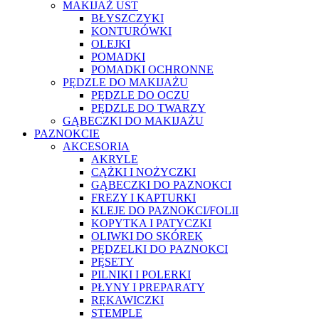
MAKIJAŻ UST
BŁYSZCZYKI
KONTURÓWKI
OLEJKI
POMADKI
POMADKI OCHRONNE
PĘDZLE DO MAKIJAŻU
PĘDZLE DO OCZU
PĘDZLE DO TWARZY
GĄBECZKI DO MAKIJAŻU
PAZNOKCIE
AKCESORIA
AKRYLE
CĄŻKI I NOŻYCZKI
GĄBECZKI DO PAZNOKCI
FREZY I KAPTURKI
KLEJE DO PAZNOKCI/FOLII
KOPYTKA I PATYCZKI
OLIWKI DO SKÓREK
PĘDZELKI DO PAZNOKCI
PĘSETY
PILNIKI I POLERKI
PŁYNY I PREPARATY
RĘKAWICZKI
STEMPLE