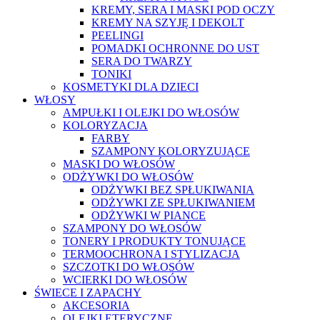
KREMY, SERA I MASKI POD OCZY
KREMY NA SZYJĘ I DEKOLT
PEELINGI
POMADKI OCHRONNE DO UST
SERA DO TWARZY
TONIKI
KOSMETYKI DLA DZIECI
WŁOSY
AMPUŁKI I OLEJKI DO WŁOSÓW
KOLORYZACJA
FARBY
SZAMPONY KOLORYZUJĄCE
MASKI DO WŁOSÓW
ODŻYWKI DO WŁOSÓW
ODŻYWKI BEZ SPŁUKIWANIA
ODŻYWKI ZE SPŁUKIWANIEM
ODŻYWKI W PIANCE
SZAMPONY DO WŁOSÓW
TONERY I PRODUKTY TONUJĄCE
TERMOOCHRONA I STYLIZACJA
SZCZOTKI DO WŁOSÓW
WCIERKI DO WŁOSÓW
ŚWIECE I ZAPACHY
AKCESORIA
OLEJKI ETERYCZNE