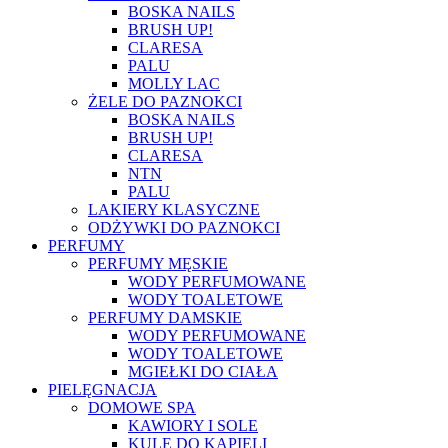
BOSKA NAILS
BRUSH UP!
CLARESA
PALU
MOLLY LAC
ŻELE DO PAZNOKCI
BOSKA NAILS
BRUSH UP!
CLARESA
NTN
PALU
LAKIERY KLASYCZNE
ODŻYWKI DO PAZNOKCI
PERFUMY
PERFUMY MĘSKIE
WODY PERFUMOWANE
WODY TOALETOWE
PERFUMY DAMSKIE
WODY PERFUMOWANE
WODY TOALETOWE
MGIEŁKI DO CIAŁA
PIELĘGNACJA
DOMOWE SPA
KAWIORY I SOLE
KULE DO KĄPIELI