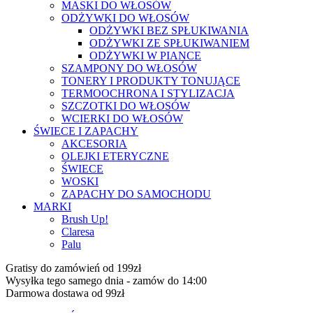
MASKI DO WŁOSÓW
ODŻYWKI DO WŁOSÓW
ODŻYWKI BEZ SPŁUKIWANIA
ODŻYWKI ZE SPŁUKIWANIEM
ODŻYWKI W PIANCE
SZAMPONY DO WŁOSÓW
TONERY I PRODUKTY TONUJĄCE
TERMOOCHRONA I STYLIZACJA
SZCZOTKI DO WŁOSÓW
WCIERKI DO WŁOSÓW
ŚWIECE I ZAPACHY
AKCESORIA
OLEJKI ETERYCZNE
ŚWIECE
WOSKI
ZAPACHY DO SAMOCHODU
MARKI
Brush Up!
Claresa
Palu
Gratisy do zamówień od 199zł
Wysyłka tego samego dnia - zamów do 14:00
Darmowa dostawa od 99zł