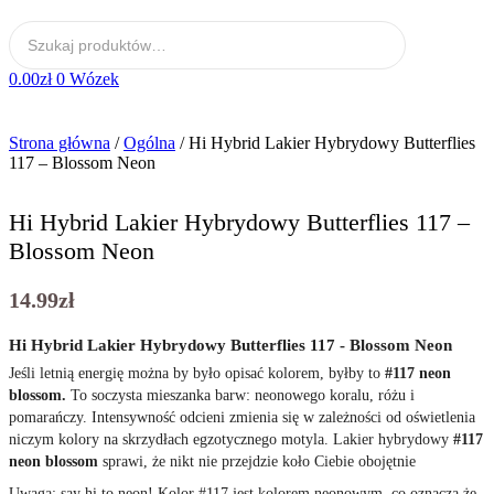
0.00
zł
0
Wózek
Strona główna
/
Ogólna
/ Hi Hybrid Lakier Hybrydowy Butterflies
117 – Blossom Neon
Hi Hybrid Lakier Hybrydowy Butterflies 117 –
Blossom Neon
14.99
zł
Hi Hybrid Lakier Hybrydowy Butterflies 117 - Blossom Neon
Jeśli letnią energię można by było opisać kolorem, byłby to
#117 neon
blossom.
To soczysta mieszanka barw: neonowego koralu, różu i
pomarańczy. Intensywność odcieni zmienia się w zależności od oświetlenia
niczym kolory na skrzydłach egzotycznego motyla. Lakier hybrydowy
#117
neon blossom
sprawi, że nikt nie przejdzie koło Ciebie obojętnie
Uwaga: say hi to neon!
Kolor #117 jest kolorem neonowym, co oznacza że