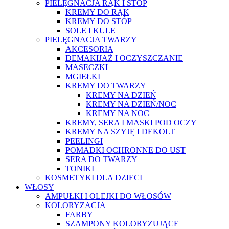
PIELĘGNACJA RĄK I STÓP
KREMY DO RĄK
KREMY DO STÓP
SOLE I KULE
PIELĘGNACJA TWARZY
AKCESORIA
DEMAKIJAŻ I OCZYSZCZANIE
MASECZKI
MGIEŁKI
KREMY DO TWARZY
KREMY NA DZIEŃ
KREMY NA DZIEŃ/NOC
KREMY NA NOC
KREMY, SERA I MASKI POD OCZY
KREMY NA SZYJĘ I DEKOLT
PEELINGI
POMADKI OCHRONNE DO UST
SERA DO TWARZY
TONIKI
KOSMETYKI DLA DZIECI
WŁOSY
AMPUŁKI I OLEJKI DO WŁOSÓW
KOLORYZACJA
FARBY
SZAMPONY KOLORYZUJĄCE