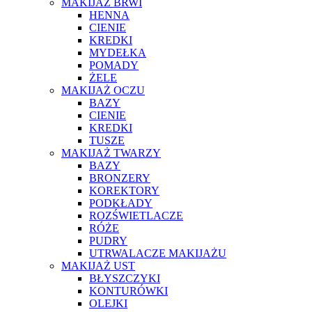
MAKIJAŻ BRWI
HENNA
CIENIE
KREDKI
MYDEŁKA
POMADY
ŻELE
MAKIJAŻ OCZU
BAZY
CIENIE
KREDKI
TUSZE
MAKIJAŻ TWARZY
BAZY
BRONZERY
KOREKTORY
PODKŁADY
ROZŚWIETLACZE
RÓŻE
PUDRY
UTRWALACZE MAKIJAŻU
MAKIJAŻ UST
BŁYSZCZYKI
KONTURÓWKI
OLEJKI