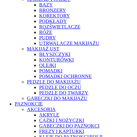
BAZY
BRONZERY
KOREKTORY
PODKŁADY
ROZŚWIETLACZE
RÓŻE
PUDRY
UTRWALACZE MAKIJAŻU
MAKIJAŻ UST
BŁYSZCZYKI
KONTURÓWKI
OLEJKI
POMADKI
POMADKI OCHRONNE
PĘDZLE DO MAKIJAŻU
PĘDZLE DO OCZU
PĘDZLE DO TWARZY
GĄBECZKI DO MAKIJAŻU
PAZNOKCIE
AKCESORIA
AKRYLE
CĄŻKI I NOŻYCZKI
GĄBECZKI DO PAZNOKCI
FREZY I KAPTURKI
KLEJE DO PAZNOKCI/FOLII