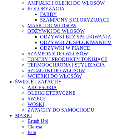
AMPUŁKI I OLEJKI DO WŁOSÓW
KOLORYZACJA
FARBY
SZAMPONY KOLORYZUJĄCE
MASKI DO WŁOSÓW
ODŻYWKI DO WŁOSÓW
ODŻYWKI BEZ SPŁUKIWANIA
ODŻYWKI ZE SPŁUKIWANIEM
ODŻYWKI W PIANCE
SZAMPONY DO WŁOSÓW
TONERY I PRODUKTY TONUJĄCE
TERMOOCHRONA I STYLIZACJA
SZCZOTKI DO WŁOSÓW
WCIERKI DO WŁOSÓW
ŚWIECE I ZAPACHY
AKCESORIA
OLEJKI ETERYCZNE
ŚWIECE
WOSKI
ZAPACHY DO SAMOCHODU
MARKI
Brush Up!
Claresa
Palu