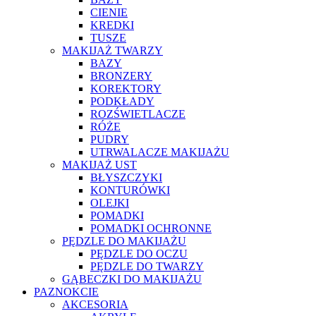
CIENIE
KREDKI
TUSZE
MAKIJAŻ TWARZY
BAZY
BRONZERY
KOREKTORY
PODKŁADY
ROZŚWIETLACZE
RÓŻE
PUDRY
UTRWALACZE MAKIJAŻU
MAKIJAŻ UST
BŁYSZCZYKI
KONTURÓWKI
OLEJKI
POMADKI
POMADKI OCHRONNE
PĘDZLE DO MAKIJAŻU
PĘDZLE DO OCZU
PĘDZLE DO TWARZY
GĄBECZKI DO MAKIJAŻU
PAZNOKCIE
AKCESORIA