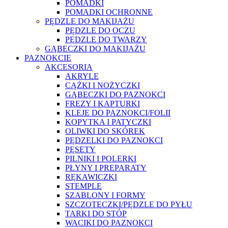
POMADKI
POMADKI OCHRONNE
PĘDZLE DO MAKIJAŻU
PĘDZLE DO OCZU
PĘDZLE DO TWARZY
GĄBECZKI DO MAKIJAŻU
PAZNOKCIE
AKCESORIA
AKRYLE
CĄŻKI I NOŻYCZKI
GĄBECZKI DO PAZNOKCI
FREZY I KAPTURKI
KLEJE DO PAZNOKCI/FOLII
KOPYTKA I PATYCZKI
OLIWKI DO SKÓREK
PĘDZELKI DO PAZNOKCI
PĘSETY
PILNIKI I POLERKI
PŁYNY I PREPARATY
RĘKAWICZKI
STEMPLE
SZABLONY I FORMY
SZCZOTECZKI/PĘDZLE DO PYŁU
TARKI DO STÓP
WACIKI DO PAZNOKCI