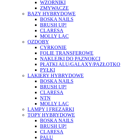
WZORNIKI
ZMYWACZE
BAZY HYBRYDOWE
BOSKA NAILS
BRUSH UP!
CLARESA
MOLLY LAC
OZDOBY
CYRKONIE
FOLIE TRANSFEROWE
NAKLEJKI DO PAZNOKCI
PŁATKI ALU/GALAXY/PAZŁOTKO
PYŁKI
LAKIERY HYBRYDOWE
BOSKA NAILS
BRUSH UP!
CLARESA
NTN
MOLLY LAC
LAMPY I FREZARKI
TOPY HYBRYDOWE
BOSKA NAILS
BRUSH UP!
CLARESA
PALU