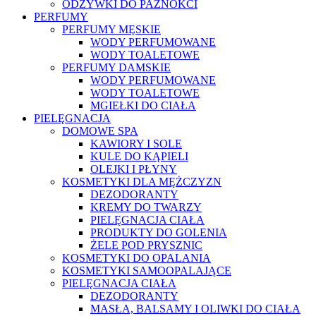
ODŻYWKI DO PAZNOKCI
PERFUMY
PERFUMY MĘSKIE
WODY PERFUMOWANE
WODY TOALETOWE
PERFUMY DAMSKIE
WODY PERFUMOWANE
WODY TOALETOWE
MGIEŁKI DO CIAŁA
PIELĘGNACJA
DOMOWE SPA
KAWIORY I SOLE
KULE DO KĄPIELI
OLEJKI I PŁYNY
KOSMETYKI DLA MĘŻCZYZN
DEZODORANTY
KREMY DO TWARZY
PIELĘGNACJA CIAŁA
PRODUKTY DO GOLENIA
ŻELE POD PRYSZNIC
KOSMETYKI DO OPALANIA
KOSMETYKI SAMOOPALAJĄCE
PIELĘGNACJA CIAŁA
DEZODORANTY
MASŁA, BALSAMY I OLIWKI DO CIAŁA