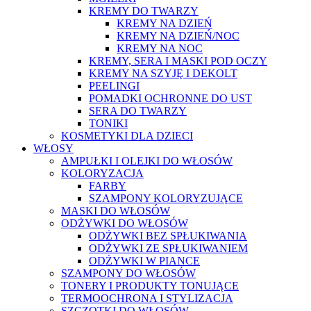
KREMY DO TWARZY
KREMY NA DZIEŃ
KREMY NA DZIEŃ/NOC
KREMY NA NOC
KREMY, SERA I MASKI POD OCZY
KREMY NA SZYJĘ I DEKOLT
PEELINGI
POMADKI OCHRONNE DO UST
SERA DO TWARZY
TONIKI
KOSMETYKI DLA DZIECI
WŁOSY
AMPUŁKI I OLEJKI DO WŁOSÓW
KOLORYZACJA
FARBY
SZAMPONY KOLORYZUJĄCE
MASKI DO WŁOSÓW
ODŻYWKI DO WŁOSÓW
ODŻYWKI BEZ SPŁUKIWANIA
ODŻYWKI ZE SPŁUKIWANIEM
ODŻYWKI W PIANCE
SZAMPONY DO WŁOSÓW
TONERY I PRODUKTY TONUJĄCE
TERMOOCHRONA I STYLIZACJA
SZCZOTKI DO WŁOSÓW