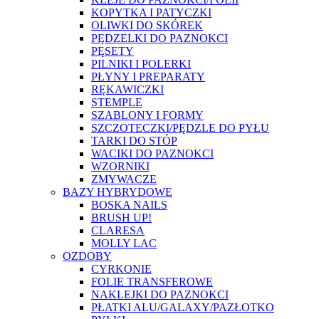
KOPYTKA I PATYCZKI
OLIWKI DO SKÓREK
PĘDZELKI DO PAZNOKCI
PĘSETY
PILNIKI I POLERKI
PŁYNY I PREPARATY
RĘKAWICZKI
STEMPLE
SZABLONY I FORMY
SZCZOTECZKI/PĘDZLE DO PYŁU
TARKI DO STÓP
WACIKI DO PAZNOKCI
WZORNIKI
ZMYWACZE
BAZY HYBRYDOWE
BOSKA NAILS
BRUSH UP!
CLARESA
MOLLY LAC
OZDOBY
CYRKONIE
FOLIE TRANSFEROWE
NAKLEJKI DO PAZNOKCI
PŁATKI ALU/GALAXY/PAZŁOTKO