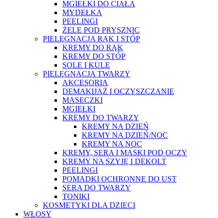
MGIEŁKI DO CIAŁA
MYDEŁKA
PEELINGI
ŻELE POD PRYSZNIC
PIELĘGNACJA RĄK I STÓP
KREMY DO RĄK
KREMY DO STÓP
SOLE I KULE
PIELĘGNACJA TWARZY
AKCESORIA
DEMAKIJAŻ I OCZYSZCZANIE
MASECZKI
MGIEŁKI
KREMY DO TWARZY
KREMY NA DZIEŃ
KREMY NA DZIEŃ/NOC
KREMY NA NOC
KREMY, SERA I MASKI POD OCZY
KREMY NA SZYJĘ I DEKOLT
PEELINGI
POMADKI OCHRONNE DO UST
SERA DO TWARZY
TONIKI
KOSMETYKI DLA DZIECI
WŁOSY