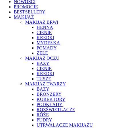
NOWOŚCI
PROMOCJE
BESTSELLERY
MAKIJAŻ
MAKIJAŻ BRWI
HENNA
CIENIE
KREDKI
MYDEŁKA
POMADY
ŻELE
MAKIJAŻ OCZU
BAZY
CIENIE
KREDKI
TUSZE
MAKIJAŻ TWARZY
BAZY
BRONZERY
KOREKTORY
PODKŁADY
ROZŚWIETLACZE
RÓŻE
PUDRY
UTRWALACZE MAKIJAŻU