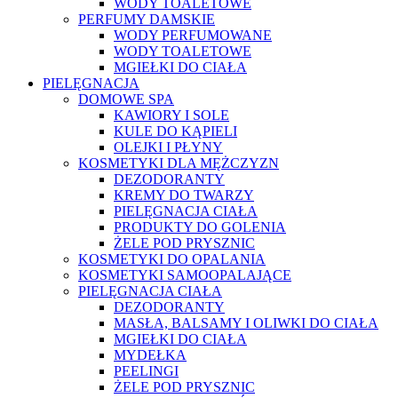
WODY TOALETOWE
PERFUMY DAMSKIE
WODY PERFUMOWANE
WODY TOALETOWE
MGIEŁKI DO CIAŁA
PIELĘGNACJA
DOMOWE SPA
KAWIORY I SOLE
KULE DO KĄPIELI
OLEJKI I PŁYNY
KOSMETYKI DLA MĘŻCZYZN
DEZODORANTY
KREMY DO TWARZY
PIELĘGNACJA CIAŁA
PRODUKTY DO GOLENIA
ŻELE POD PRYSZNIC
KOSMETYKI DO OPALANIA
KOSMETYKI SAMOOPALAJĄCE
PIELĘGNACJA CIAŁA
DEZODORANTY
MASŁA, BALSAMY I OLIWKI DO CIAŁA
MGIEŁKI DO CIAŁA
MYDEŁKA
PEELINGI
ŻELE POD PRYSZNIC