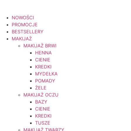
NOWOŚCI
Gratisy do zamówień od 199zł
PROMOCJE
BESTSELLERY
MAKIJAŻ
MAKIJAŻ BRWI
HENNA
CIENIE
KREDKI
MYDEŁKA
POMADY
ŻELE
MAKIJAŻ OCZU
BAZY
CIENIE
KREDKI
TUSZE
MAKIJAŻ TWARZY