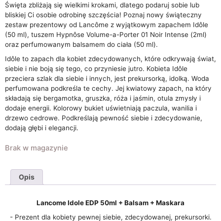
Święta zbliżają się wielkimi krokami, dlatego podaruj sobie lub
bliskiej Ci osobie odrobinę szczęścia! Poznaj nowy świąteczny
zestaw prezentowy od Lancôme z wyjątkowym zapachem Idôle
(50 ml), tuszem Hypnôse Volume-a-Porter 01 Noir Intense (2ml)
oraz perfumowanym balsamem do ciała (50 ml).
Idôle to zapach dla kobiet zdecydowanych, które odkrywają świat,
siebie i nie boją się tego, co przyniesie jutro. Kobieta Idôle
przeciera szlak dla siebie i innych, jest prekursorką, idolką. Woda
perfumowana podkreśla te cechy. Jej kwiatowy zapach, na który
składają się bergamotka, gruszka, róża i jaśmin, otula zmysły i
dodaje energii. Kolorowy bukiet uświetniają paczula, wanilia i
drzewo cedrowe. Podkreślają pewność siebie i zdecydowanie,
dodają głębi i elegancji.
Brak w magazynie
Opis
Lancome Idole EDP 50ml + Balsam + Maskara
- Prezent dla kobiety pewnej siebie, zdecydowanej, prekursorki.