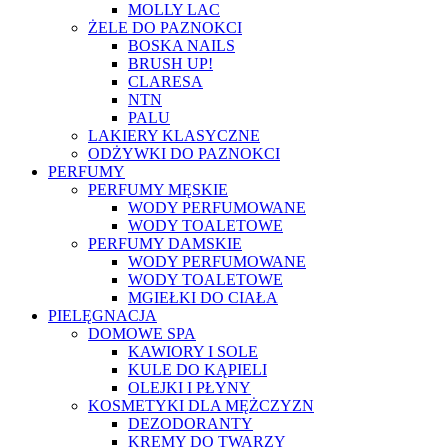
MOLLY LAC
ŻELE DO PAZNOKCI
BOSKA NAILS
BRUSH UP!
CLARESA
NTN
PALU
LAKIERY KLASYCZNE
ODŻYWKI DO PAZNOKCI
PERFUMY
PERFUMY MĘSKIE
WODY PERFUMOWANE
WODY TOALETOWE
PERFUMY DAMSKIE
WODY PERFUMOWANE
WODY TOALETOWE
MGIEŁKI DO CIAŁA
PIELĘGNACJA
DOMOWE SPA
KAWIORY I SOLE
KULE DO KĄPIELI
OLEJKI I PŁYNY
KOSMETYKI DLA MĘŻCZYZN
DEZODORANTY
KREMY DO TWARZY