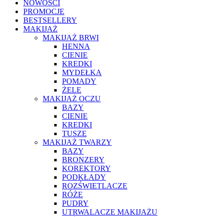
NOWOŚCI
PROMOCJE
BESTSELLERY
MAKIJAŻ
MAKIJAŻ BRWI
HENNA
CIENIE
KREDKI
MYDEŁKA
POMADY
ŻELE
MAKIJAŻ OCZU
BAZY
CIENIE
KREDKI
TUSZE
MAKIJAŻ TWARZY
BAZY
BRONZERY
KOREKTORY
PODKŁADY
ROZŚWIETLACZE
RÓŻE
PUDRY
UTRWALACZE MAKIJAŻU