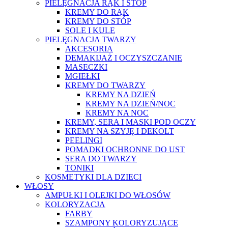
PIELĘGNACJA RĄK I STÓP
KREMY DO RĄK
KREMY DO STÓP
SOLE I KULE
PIELĘGNACJA TWARZY
AKCESORIA
DEMAKIJAŻ I OCZYSZCZANIE
MASECZKI
MGIEŁKI
KREMY DO TWARZY
KREMY NA DZIEŃ
KREMY NA DZIEŃ/NOC
KREMY NA NOC
KREMY, SERA I MASKI POD OCZY
KREMY NA SZYJĘ I DEKOLT
PEELINGI
POMADKI OCHRONNE DO UST
SERA DO TWARZY
TONIKI
KOSMETYKI DLA DZIECI
WŁOSY
AMPUŁKI I OLEJKI DO WŁOSÓW
KOLORYZACJA
FARBY
SZAMPONY KOLORYZUJĄCE