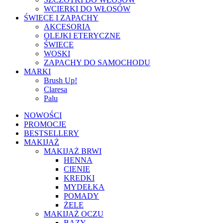
WCIERKI DO WŁOSÓW
ŚWIECE I ZAPACHY
AKCESORIA
OLEJKI ETERYCZNE
ŚWIECE
WOSKI
ZAPACHY DO SAMOCHODU
MARKI
Brush Up!
Claresa
Palu
NOWOŚCI
PROMOCJE
BESTSELLERY
MAKIJAŻ
MAKIJAŻ BRWI
HENNA
CIENIE
KREDKI
MYDEŁKA
POMADY
ŻELE
MAKIJAŻ OCZU
BAZY