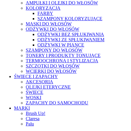
AMPUŁKI I OLEJKI DO WŁOSÓW
KOLORYZACJA
FARBY
SZAMPONY KOLORYZUJĄCE
MASKI DO WŁOSÓW
ODŻYWKI DO WŁOSÓW
ODŻYWKI BEZ SPŁUKIWANIA
ODŻYWKI ZE SPŁUKIWANIEM
ODŻYWKI W PIANCE
SZAMPONY DO WŁOSÓW
TONERY I PRODUKTY TONUJĄCE
TERMOOCHRONA I STYLIZACJA
SZCZOTKI DO WŁOSÓW
WCIERKI DO WŁOSÓW
ŚWIECE I ZAPACHY
AKCESORIA
OLEJKI ETERYCZNE
ŚWIECE
WOSKI
ZAPACHY DO SAMOCHODU
MARKI
Brush Up!
Claresa
Palu