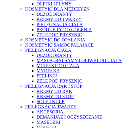
OLEJKI I PŁYNY
KOSMETYKI DLA MĘŻCZYZN
DEZODORANTY
KREMY DO TWARZY
PIELĘGNACJA CIAŁA
PRODUKTY DO GOLENIA
ŻELE POD PRYSZNIC
KOSMETYKI DO OPALANIA
KOSMETYKI SAMOOPALAJĄCE
PIELĘGNACJA CIAŁA
DEZODORANTY
MASŁA, BALSAMY I OLIWKI DO CIAŁA
MGIEŁKI DO CIAŁA
MYDEŁKA
PEELINGI
ŻELE POD PRYSZNIC
PIELĘGNACJA RĄK I STÓP
KREMY DO RĄK
KREMY DO STÓP
SOLE I KULE
PIELĘGNACJA TWARZY
AKCESORIA
DEMAKIJAŻ I OCZYSZCZANIE
MASECZKI
MGIEŁKI