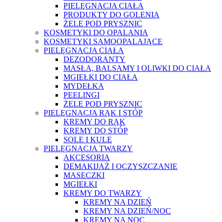
PIELĘGNACJA CIAŁA
PRODUKTY DO GOLENIA
ŻELE POD PRYSZNIC
KOSMETYKI DO OPALANIA
KOSMETYKI SAMOOPALAJĄCE
PIELĘGNACJA CIAŁA
DEZODORANTY
MASŁA, BALSAMY I OLIWKI DO CIAŁA
MGIEŁKI DO CIAŁA
MYDEŁKA
PEELINGI
ŻELE POD PRYSZNIC
PIELĘGNACJA RĄK I STÓP
KREMY DO RĄK
KREMY DO STÓP
SOLE I KULE
PIELĘGNACJA TWARZY
AKCESORIA
DEMAKIJAŻ I OCZYSZCZANIE
MASECZKI
MGIEŁKI
KREMY DO TWARZY
KREMY NA DZIEŃ
KREMY NA DZIEŃ/NOC
KREMY NA NOC