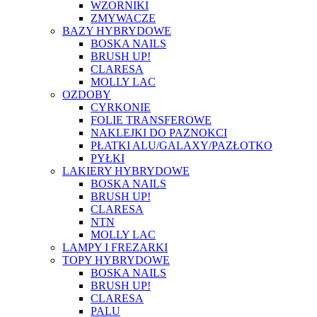
WZORNIKI
ZMYWACZE
BAZY HYBRYDOWE
BOSKA NAILS
BRUSH UP!
CLARESA
MOLLY LAC
OZDOBY
CYRKONIE
FOLIE TRANSFEROWE
NAKLEJKI DO PAZNOKCI
PŁATKI ALU/GALAXY/PAZŁOTKO
PYŁKI
LAKIERY HYBRYDOWE
BOSKA NAILS
BRUSH UP!
CLARESA
NTN
MOLLY LAC
LAMPY I FREZARKI
TOPY HYBRYDOWE
BOSKA NAILS
BRUSH UP!
CLARESA
PALU