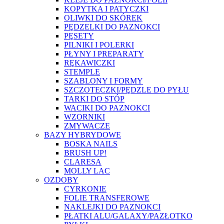
KOPYTKA I PATYCZKI
OLIWKI DO SKÓREK
PĘDZELKI DO PAZNOKCI
PĘSETY
PILNIKI I POLERKI
PŁYNY I PREPARATY
RĘKAWICZKI
STEMPLE
SZABLONY I FORMY
SZCZOTECZKI/PĘDZLE DO PYŁU
TARKI DO STÓP
WACIKI DO PAZNOKCI
WZORNIKI
ZMYWACZE
BAZY HYBRYDOWE
BOSKA NAILS
BRUSH UP!
CLARESA
MOLLY LAC
OZDOBY
CYRKONIE
FOLIE TRANSFEROWE
NAKLEJKI DO PAZNOKCI
PŁATKI ALU/GALAXY/PAZŁOTKO