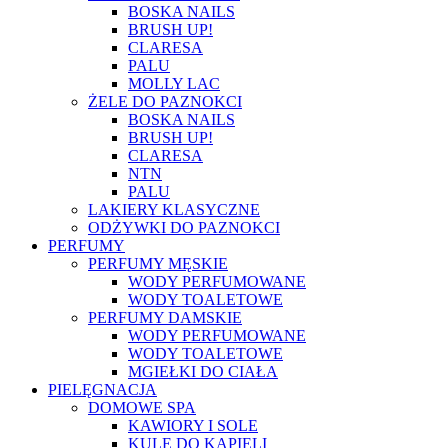
BOSKA NAILS
BRUSH UP!
CLARESA
PALU
MOLLY LAC
ŻELE DO PAZNOKCI
BOSKA NAILS
BRUSH UP!
CLARESA
NTN
PALU
LAKIERY KLASYCZNE
ODŻYWKI DO PAZNOKCI
PERFUMY
PERFUMY MĘSKIE
WODY PERFUMOWANE
WODY TOALETOWE
PERFUMY DAMSKIE
WODY PERFUMOWANE
WODY TOALETOWE
MGIEŁKI DO CIAŁA
PIELĘGNACJA
DOMOWE SPA
KAWIORY I SOLE
KULE DO KĄPIELI