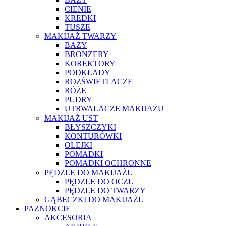
CIENIE
KREDKI
TUSZE
MAKIJAŻ TWARZY
BAZY
BRONZERY
KOREKTORY
PODKŁADY
ROZŚWIETLACZE
RÓŻE
PUDRY
UTRWALACZE MAKIJAŻU
MAKIJAŻ UST
BŁYSZCZYKI
KONTURÓWKI
OLEJKI
POMADKI
POMADKI OCHRONNE
PĘDZLE DO MAKIJAŻU
PĘDZLE DO OCZU
PĘDZLE DO TWARZY
GĄBECZKI DO MAKIJAŻU
PAZNOKCIE
AKCESORIA