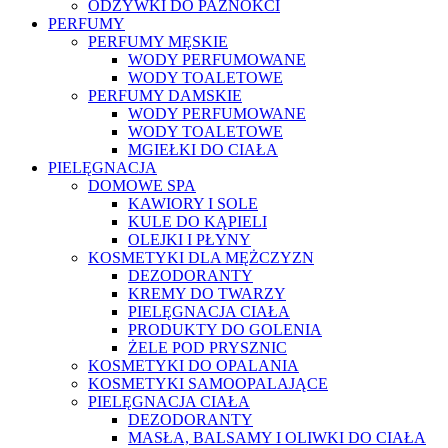
ODŻYWKI DO PAZNOKCI
PERFUMY
PERFUMY MĘSKIE
WODY PERFUMOWANE
WODY TOALETOWE
PERFUMY DAMSKIE
WODY PERFUMOWANE
WODY TOALETOWE
MGIEŁKI DO CIAŁA
PIELĘGNACJA
DOMOWE SPA
KAWIORY I SOLE
KULE DO KĄPIELI
OLEJKI I PŁYNY
KOSMETYKI DLA MĘŻCZYZN
DEZODORANTY
KREMY DO TWARZY
PIELĘGNACJA CIAŁA
PRODUKTY DO GOLENIA
ŻELE POD PRYSZNIC
KOSMETYKI DO OPALANIA
KOSMETYKI SAMOOPALAJĄCE
PIELĘGNACJA CIAŁA
DEZODORANTY
MASŁA, BALSAMY I OLIWKI DO CIAŁA