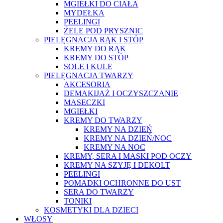
MGIEŁKI DO CIAŁA
MYDEŁKA
PEELINGI
ŻELE POD PRYSZNIC
PIELĘGNACJA RĄK I STÓP
KREMY DO RĄK
KREMY DO STÓP
SOLE I KULE
PIELĘGNACJA TWARZY
AKCESORIA
DEMAKIJAŻ I OCZYSZCZANIE
MASECZKI
MGIEŁKI
KREMY DO TWARZY
KREMY NA DZIEŃ
KREMY NA DZIEŃ/NOC
KREMY NA NOC
KREMY, SERA I MASKI POD OCZY
KREMY NA SZYJĘ I DEKOLT
PEELINGI
POMADKI OCHRONNE DO UST
SERA DO TWARZY
TONIKI
KOSMETYKI DLA DZIECI
WŁOSY