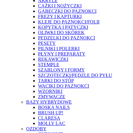
AKRYLE
CĄŻKI I NOŻYCZKI
GĄBECZKI DO PAZNOKCI
FREZY I KAPTURKI
KLEJE DO PAZNOKCI/FOLII
KOPYTKA I PATYCZKI
OLIWKI DO SKÓREK
PĘDZELKI DO PAZNOKCI
PĘSETY
PILNIKI I POLERKI
PŁYNY I PREPARATY
RĘKAWICZKI
STEMPLE
SZABLONY I FORMY
SZCZOTECZKI/PĘDZLE DO PYŁU
TARKI DO STÓP
WACIKI DO PAZNOKCI
WZORNIKI
ZMYWACZE
BAZY HYBRYDOWE
BOSKA NAILS
BRUSH UP!
CLARESA
MOLLY LAC
OZDOBY