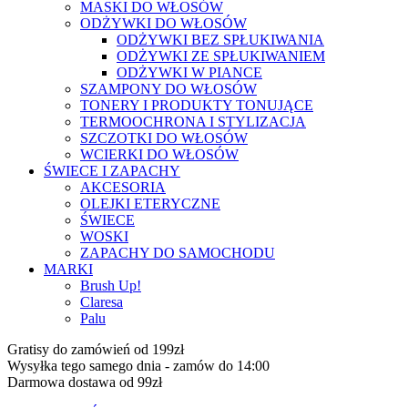
MASKI DO WŁOSÓW
ODŻYWKI DO WŁOSÓW
ODŻYWKI BEZ SPŁUKIWANIA
ODŻYWKI ZE SPŁUKIWANIEM
ODŻYWKI W PIANCE
SZAMPONY DO WŁOSÓW
TONERY I PRODUKTY TONUJĄCE
TERMOOCHRONA I STYLIZACJA
SZCZOTKI DO WŁOSÓW
WCIERKI DO WŁOSÓW
ŚWIECE I ZAPACHY
AKCESORIA
OLEJKI ETERYCZNE
ŚWIECE
WOSKI
ZAPACHY DO SAMOCHODU
MARKI
Brush Up!
Claresa
Palu
Gratisy do zamówień od 199zł
Wysyłka tego samego dnia - zamów do 14:00
Darmowa dostawa od 99zł