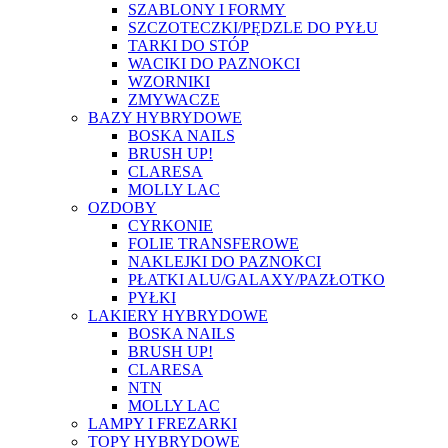
SZABLONY I FORMY
SZCZOTECZKI/PĘDZLE DO PYŁU
TARKI DO STÓP
WACIKI DO PAZNOKCI
WZORNIKI
ZMYWACZE
BAZY HYBRYDOWE
BOSKA NAILS
BRUSH UP!
CLARESA
MOLLY LAC
OZDOBY
CYRKONIE
FOLIE TRANSFEROWE
NAKLEJKI DO PAZNOKCI
PŁATKI ALU/GALAXY/PAZŁOTKO
PYŁKI
LAKIERY HYBRYDOWE
BOSKA NAILS
BRUSH UP!
CLARESA
NTN
MOLLY LAC
LAMPY I FREZARKI
TOPY HYBRYDOWE