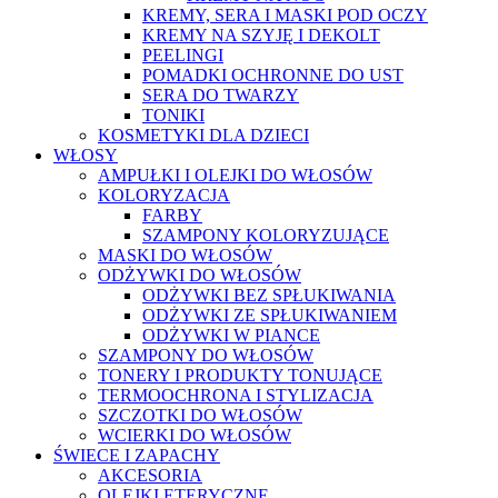
KREMY, SERA I MASKI POD OCZY
KREMY NA SZYJĘ I DEKOLT
PEELINGI
POMADKI OCHRONNE DO UST
SERA DO TWARZY
TONIKI
KOSMETYKI DLA DZIECI
WŁOSY
AMPUŁKI I OLEJKI DO WŁOSÓW
KOLORYZACJA
FARBY
SZAMPONY KOLORYZUJĄCE
MASKI DO WŁOSÓW
ODŻYWKI DO WŁOSÓW
ODŻYWKI BEZ SPŁUKIWANIA
ODŻYWKI ZE SPŁUKIWANIEM
ODŻYWKI W PIANCE
SZAMPONY DO WŁOSÓW
TONERY I PRODUKTY TONUJĄCE
TERMOOCHRONA I STYLIZACJA
SZCZOTKI DO WŁOSÓW
WCIERKI DO WŁOSÓW
ŚWIECE I ZAPACHY
AKCESORIA
OLEJKI ETERYCZNE