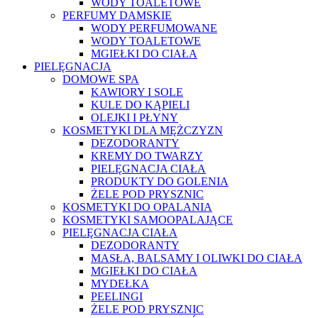
WODY TOALETOWE
PERFUMY DAMSKIE
WODY PERFUMOWANE
WODY TOALETOWE
MGIEŁKI DO CIAŁA
PIELĘGNACJA
DOMOWE SPA
KAWIORY I SOLE
KULE DO KĄPIELI
OLEJKI I PŁYNY
KOSMETYKI DLA MĘŻCZYZN
DEZODORANTY
KREMY DO TWARZY
PIELĘGNACJA CIAŁA
PRODUKTY DO GOLENIA
ŻELE POD PRYSZNIC
KOSMETYKI DO OPALANIA
KOSMETYKI SAMOOPALAJĄCE
PIELĘGNACJA CIAŁA
DEZODORANTY
MASŁA, BALSAMY I OLIWKI DO CIAŁA
MGIEŁKI DO CIAŁA
MYDEŁKA
PEELINGI
ŻELE POD PRYSZNIC