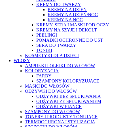
KREMY DO TWARZY
KREMY NA DZIEŃ
KREMY NA DZIEŃ/NOC
KREMY NA NOC
KREMY, SERA I MASKI POD OCZY
KREMY NA SZYJĘ I DEKOLT
PEELINGI
POMADKI OCHRONNE DO UST
SERA DO TWARZY
TONIKI
KOSMETYKI DLA DZIECI
WŁOSY
AMPUŁKI I OLEJKI DO WŁOSÓW
KOLORYZACJA
FARBY
SZAMPONY KOLORYZUJĄCE
MASKI DO WŁOSÓW
ODŻYWKI DO WŁOSÓW
ODŻYWKI BEZ SPŁUKIWANIA
ODŻYWKI ZE SPŁUKIWANIEM
ODŻYWKI W PIANCE
SZAMPONY DO WŁOSÓW
TONERY I PRODUKTY TONUJĄCE
TERMOOCHRONA I STYLIZACJA
SZCZOTKI DO WŁOSÓW