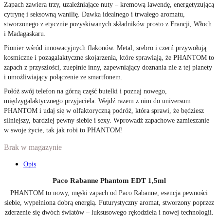
Zapach zawiera trzy, uzależniające nuty – kremową lawendę, energetyzującą
cytrynę i seksowną wanilię. Dawka idealnego i trwałego aromatu,
stworzonego z etycznie pozyskiwanych składników prosto z Francji, Włoch
i Madagaskaru.
Pionier wśród innowacyjnych flakonów. Metal, srebro i czerń przywołują
kosmiczne i pozagalaktyczne skojarzenia, które sprawiają, że PHANTOM to
zapach z przyszłości, zuepłnie inny, zapewniający doznania nie z tej planety
i umożliwiający połączenie ze smartfonem.
Połóż swój telefon na górną część butelki i poznaj nowego,
międzygalaktycznego przyjaciela. Wejdź razem z nim do universum
PHANTOM i udaj się w olfaktoryczną podróż, która sprawi, że będziesz
silniejszy, bardziej pewny siebie i sexy. Wprowadź zapachowe zamieszanie
w swoje życie, tak jak robi to PHANTOM!
Brak w magazynie
Opis
Paco Rabanne Phantom EDT 1,5ml
PHANTOM to nowy, męski zapach od Paco Rabanne, esencja pewności
siebie, wypełniona dobrą energią. Futurystyczny aromat, stworzony poprzez
zderzenie się dwóch światów – luksusowego rękodzieła i nowej technologii.