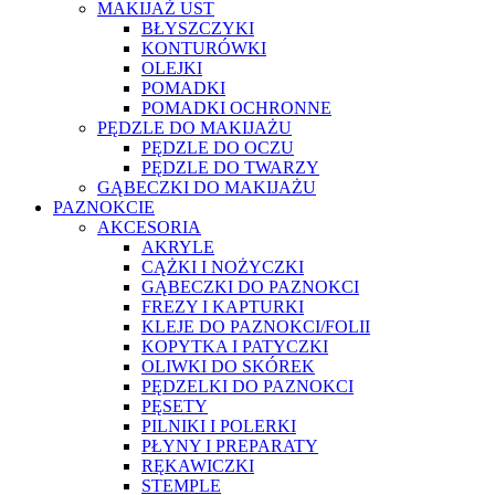
MAKIJAŻ UST
BŁYSZCZYKI
KONTURÓWKI
OLEJKI
POMADKI
POMADKI OCHRONNE
PĘDZLE DO MAKIJAŻU
PĘDZLE DO OCZU
PĘDZLE DO TWARZY
GĄBECZKI DO MAKIJAŻU
PAZNOKCIE
AKCESORIA
AKRYLE
CĄŻKI I NOŻYCZKI
GĄBECZKI DO PAZNOKCI
FREZY I KAPTURKI
KLEJE DO PAZNOKCI/FOLII
KOPYTKA I PATYCZKI
OLIWKI DO SKÓREK
PĘDZELKI DO PAZNOKCI
PĘSETY
PILNIKI I POLERKI
PŁYNY I PREPARATY
RĘKAWICZKI
STEMPLE