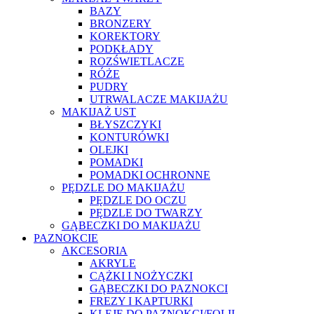
BAZY
BRONZERY
KOREKTORY
PODKŁADY
ROZŚWIETLACZE
RÓŻE
PUDRY
UTRWALACZE MAKIJAŻU
MAKIJAŻ UST
BŁYSZCZYKI
KONTURÓWKI
OLEJKI
POMADKI
POMADKI OCHRONNE
PĘDZLE DO MAKIJAŻU
PĘDZLE DO OCZU
PĘDZLE DO TWARZY
GĄBECZKI DO MAKIJAŻU
PAZNOKCIE
AKCESORIA
AKRYLE
CĄŻKI I NOŻYCZKI
GĄBECZKI DO PAZNOKCI
FREZY I KAPTURKI
KLEJE DO PAZNOKCI/FOLII