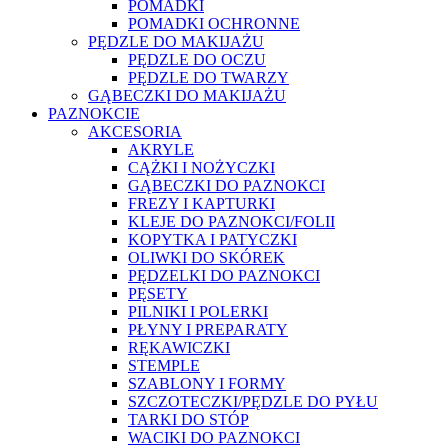
POMADKI
POMADKI OCHRONNE
PĘDZLE DO MAKIJAŻU
PĘDZLE DO OCZU
PĘDZLE DO TWARZY
GĄBECZKI DO MAKIJAŻU
PAZNOKCIE
AKCESORIA
AKRYLE
CĄŻKI I NOŻYCZKI
GĄBECZKI DO PAZNOKCI
FREZY I KAPTURKI
KLEJE DO PAZNOKCI/FOLII
KOPYTKA I PATYCZKI
OLIWKI DO SKÓREK
PĘDZELKI DO PAZNOKCI
PĘSETY
PILNIKI I POLERKI
PŁYNY I PREPARATY
RĘKAWICZKI
STEMPLE
SZABLONY I FORMY
SZCZOTECZKI/PĘDZLE DO PYŁU
TARKI DO STÓP
WACIKI DO PAZNOKCI