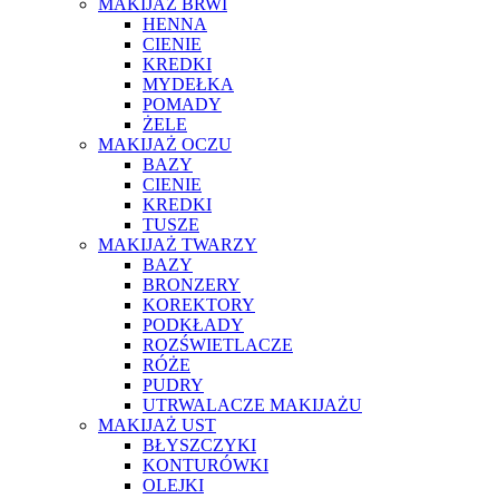
MAKIJAŻ BRWI
HENNA
CIENIE
KREDKI
MYDEŁKA
POMADY
ŻELE
MAKIJAŻ OCZU
BAZY
CIENIE
KREDKI
TUSZE
MAKIJAŻ TWARZY
BAZY
BRONZERY
KOREKTORY
PODKŁADY
ROZŚWIETLACZE
RÓŻE
PUDRY
UTRWALACZE MAKIJAŻU
MAKIJAŻ UST
BŁYSZCZYKI
KONTURÓWKI
OLEJKI