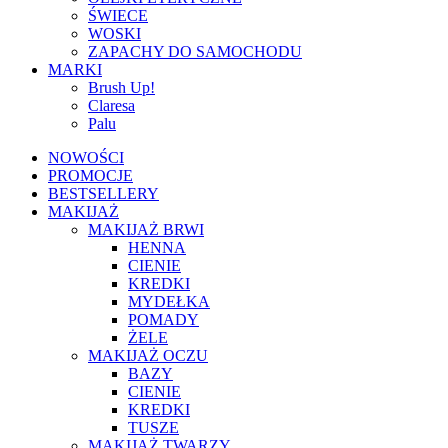
ŚWIECE
WOSKI
ZAPACHY DO SAMOCHODU
MARKI
Brush Up!
Claresa
Palu
NOWOŚCI
PROMOCJE
BESTSELLERY
MAKIJAŻ
MAKIJAŻ BRWI
HENNA
CIENIE
KREDKI
MYDEŁKA
POMADY
ŻELE
MAKIJAŻ OCZU
BAZY
CIENIE
KREDKI
TUSZE
MAKIJAŻ TWARZY