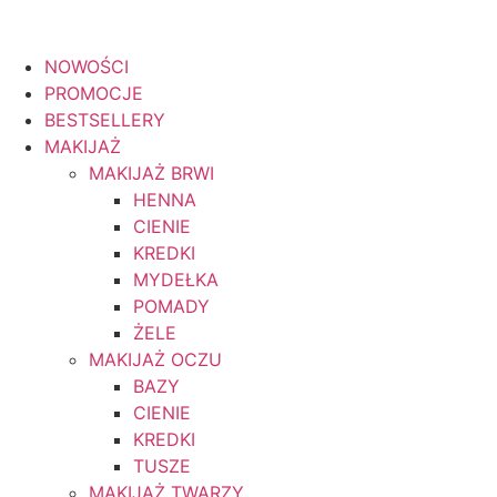
NOWOŚCI
Gratisy do zamówień od 199zł
PROMOCJE
BESTSELLERY
MAKIJAŻ
MAKIJAŻ BRWI
HENNA
CIENIE
KREDKI
MYDEŁKA
POMADY
ŻELE
MAKIJAŻ OCZU
BAZY
CIENIE
KREDKI
TUSZE
MAKIJAŻ TWARZY