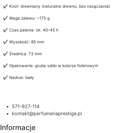
✔️ Knot: drewniany (naturalne drewno, bez nasączania)
✔️ Waga zalewu: ~175 g
✔️ Czas palenia: ok. 40–45 h
✔️ Wysokość: 85 mm
✔️ Średnica: 73 mm
✔️ Opakowanie: grube szkło w kolorze fioletowym
✔️ Nadruk: biały
571-927-114
kontakt@perfumeriaprestige.pl
Informacje