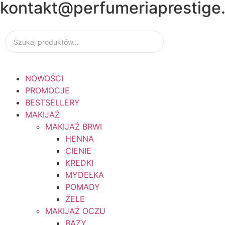
kontakt@perfumeriaprestige.
📦 Wysyłk
14:00
NOWOŚCI
PROMOCJE
BESTSELLERY
MAKIJAŻ
MAKIJAŻ BRWI
HENNA
CIENIE
KREDKI
MYDEŁKA
POMADY
ŻELE
MAKIJAŻ OCZU
BAZY