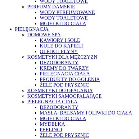
WODY TOALETOWE
PERFUMY DAMSKIE
WODY PERFUMOWANE
WODY TOALETOWE
MGIEŁKI DO CIAŁA
PIELĘGNACJA
DOMOWE SPA
KAWIORY I SOLE
KULE DO KĄPIELI
OLEJKI I PŁYNY
KOSMETYKI DLA MĘŻCZYZN
DEZODORANTY
KREMY DO TWARZY
PIELĘGNACJA CIAŁA
PRODUKTY DO GOLENIA
ŻELE POD PRYSZNIC
KOSMETYKI DO OPALANIA
KOSMETYKI SAMOOPALAJĄCE
PIELĘGNACJA CIAŁA
DEZODORANTY
MASŁA, BALSAMY I OLIWKI DO CIAŁA
MGIEŁKI DO CIAŁA
MYDEŁKA
PEELINGI
ŻELE POD PRYSZNIC