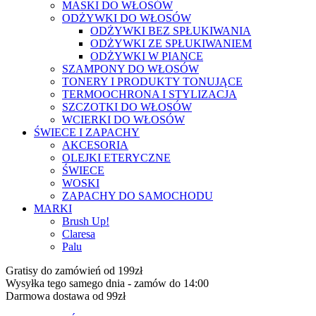
MASKI DO WŁOSÓW
ODŻYWKI DO WŁOSÓW
ODŻYWKI BEZ SPŁUKIWANIA
ODŻYWKI ZE SPŁUKIWANIEM
ODŻYWKI W PIANCE
SZAMPONY DO WŁOSÓW
TONERY I PRODUKTY TONUJĄCE
TERMOOCHRONA I STYLIZACJA
SZCZOTKI DO WŁOSÓW
WCIERKI DO WŁOSÓW
ŚWIECE I ZAPACHY
AKCESORIA
OLEJKI ETERYCZNE
ŚWIECE
WOSKI
ZAPACHY DO SAMOCHODU
MARKI
Brush Up!
Claresa
Palu
Gratisy do zamówień od 199zł
Wysyłka tego samego dnia - zamów do 14:00
Darmowa dostawa od 99zł