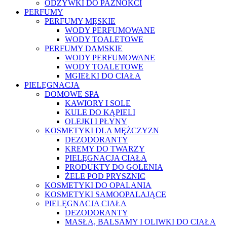
ODŻYWKI DO PAZNOKCI
PERFUMY
PERFUMY MĘSKIE
WODY PERFUMOWANE
WODY TOALETOWE
PERFUMY DAMSKIE
WODY PERFUMOWANE
WODY TOALETOWE
MGIEŁKI DO CIAŁA
PIELĘGNACJA
DOMOWE SPA
KAWIORY I SOLE
KULE DO KĄPIELI
OLEJKI I PŁYNY
KOSMETYKI DLA MĘŻCZYZN
DEZODORANTY
KREMY DO TWARZY
PIELĘGNACJA CIAŁA
PRODUKTY DO GOLENIA
ŻELE POD PRYSZNIC
KOSMETYKI DO OPALANIA
KOSMETYKI SAMOOPALAJĄCE
PIELĘGNACJA CIAŁA
DEZODORANTY
MASŁA, BALSAMY I OLIWKI DO CIAŁA