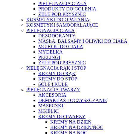
PIELĘGNACJA CIAŁA
PRODUKTY DO GOLENIA
ŻELE POD PRYSZNIC
KOSMETYKI DO OPALANIA
KOSMETYKI SAMOOPALAJĄCE
PIELĘGNACJA CIAŁA
DEZODORANTY
MASŁA, BALSAMY I OLIWKI DO CIAŁA
MGIEŁKI DO CIAŁA
MYDEŁKA
PEELINGI
ŻELE POD PRYSZNIC
PIELĘGNACJA RĄK I STÓP
KREMY DO RĄK
KREMY DO STÓP
SOLE I KULE
PIELĘGNACJA TWARZY
AKCESORIA
DEMAKIJAŻ I OCZYSZCZANIE
MASECZKI
MGIEŁKI
KREMY DO TWARZY
KREMY NA DZIEŃ
KREMY NA DZIEŃ/NOC
KREMY NA NOC