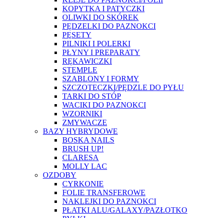
KOPYTKA I PATYCZKI
OLIWKI DO SKÓREK
PĘDZELKI DO PAZNOKCI
PĘSETY
PILNIKI I POLERKI
PŁYNY I PREPARATY
RĘKAWICZKI
STEMPLE
SZABLONY I FORMY
SZCZOTECZKI/PĘDZLE DO PYŁU
TARKI DO STÓP
WACIKI DO PAZNOKCI
WZORNIKI
ZMYWACZE
BAZY HYBRYDOWE
BOSKA NAILS
BRUSH UP!
CLARESA
MOLLY LAC
OZDOBY
CYRKONIE
FOLIE TRANSFEROWE
NAKLEJKI DO PAZNOKCI
PŁATKI ALU/GALAXY/PAZŁOTKO