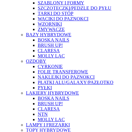
SZABLONY I FORMY
SZCZOTECZKI/PĘDZLE DO PYŁU
TARKI DO STÓP
WACIKI DO PAZNOKCI
WZORNIKI
ZMYWACZE
BAZY HYBRYDOWE
BOSKA NAILS
BRUSH UP!
CLARESA
MOLLY LAC
OZDOBY
CYRKONIE
FOLIE TRANSFEROWE
NAKLEJKI DO PAZNOKCI
PŁATKI ALU/GALAXY/PAZŁOTKO
PYŁKI
LAKIERY HYBRYDOWE
BOSKA NAILS
BRUSH UP!
CLARESA
NTN
MOLLY LAC
LAMPY I FREZARKI
TOPY HYBRYDOWE