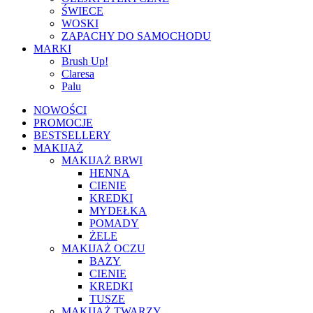
ŚWIECE
WOSKI
ZAPACHY DO SAMOCHODU
MARKI
Brush Up!
Claresa
Palu
NOWOŚCI
PROMOCJE
BESTSELLERY
MAKIJAŻ
MAKIJAŻ BRWI
HENNA
CIENIE
KREDKI
MYDEŁKA
POMADY
ŻELE
MAKIJAŻ OCZU
BAZY
CIENIE
KREDKI
TUSZE
MAKIJAŻ TWARZY