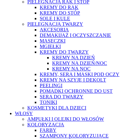
PIELĘGNACJA RĄK I STÓP
KREMY DO RĄK
KREMY DO STÓP
SOLE I KULE
PIELĘGNACJA TWARZY
AKCESORIA
DEMAKIJAŻ I OCZYSZCZANIE
MASECZKI
MGIEŁKI
KREMY DO TWARZY
KREMY NA DZIEŃ
KREMY NA DZIEŃ/NOC
KREMY NA NOC
KREMY, SERA I MASKI POD OCZY
KREMY NA SZYJĘ I DEKOLT
PEELINGI
POMADKI OCHRONNE DO UST
SERA DO TWARZY
TONIKI
KOSMETYKI DLA DZIECI
WŁOSY
AMPUŁKI I OLEJKI DO WŁOSÓW
KOLORYZACJA
FARBY
SZAMPONY KOLORYZUJĄCE