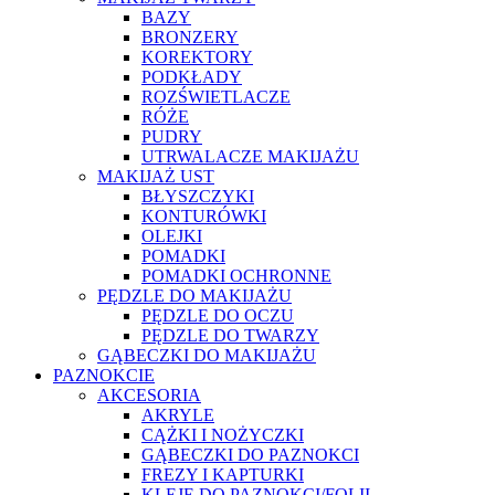
BAZY
BRONZERY
KOREKTORY
PODKŁADY
ROZŚWIETLACZE
RÓŻE
PUDRY
UTRWALACZE MAKIJAŻU
MAKIJAŻ UST
BŁYSZCZYKI
KONTURÓWKI
OLEJKI
POMADKI
POMADKI OCHRONNE
PĘDZLE DO MAKIJAŻU
PĘDZLE DO OCZU
PĘDZLE DO TWARZY
GĄBECZKI DO MAKIJAŻU
PAZNOKCIE
AKCESORIA
AKRYLE
CĄŻKI I NOŻYCZKI
GĄBECZKI DO PAZNOKCI
FREZY I KAPTURKI
KLEJE DO PAZNOKCI/FOLII