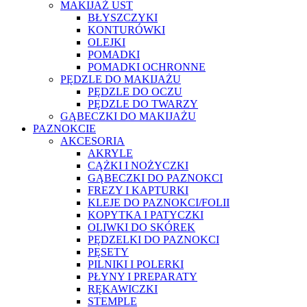
MAKIJAŻ UST
BŁYSZCZYKI
KONTURÓWKI
OLEJKI
POMADKI
POMADKI OCHRONNE
PĘDZLE DO MAKIJAŻU
PĘDZLE DO OCZU
PĘDZLE DO TWARZY
GĄBECZKI DO MAKIJAŻU
PAZNOKCIE
AKCESORIA
AKRYLE
CĄŻKI I NOŻYCZKI
GĄBECZKI DO PAZNOKCI
FREZY I KAPTURKI
KLEJE DO PAZNOKCI/FOLII
KOPYTKA I PATYCZKI
OLIWKI DO SKÓREK
PĘDZELKI DO PAZNOKCI
PĘSETY
PILNIKI I POLERKI
PŁYNY I PREPARATY
RĘKAWICZKI
STEMPLE