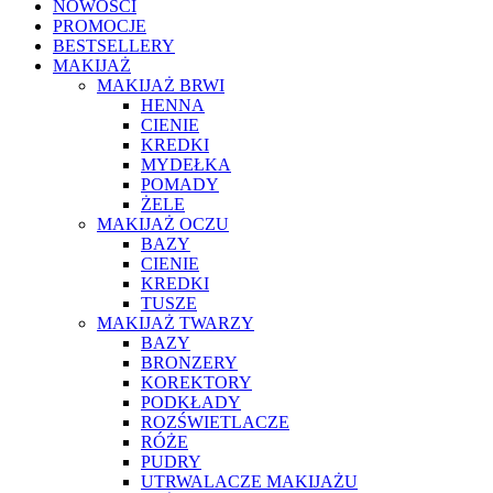
NOWOŚCI
PROMOCJE
BESTSELLERY
MAKIJAŻ
MAKIJAŻ BRWI
HENNA
CIENIE
KREDKI
MYDEŁKA
POMADY
ŻELE
MAKIJAŻ OCZU
BAZY
CIENIE
KREDKI
TUSZE
MAKIJAŻ TWARZY
BAZY
BRONZERY
KOREKTORY
PODKŁADY
ROZŚWIETLACZE
RÓŻE
PUDRY
UTRWALACZE MAKIJAŻU