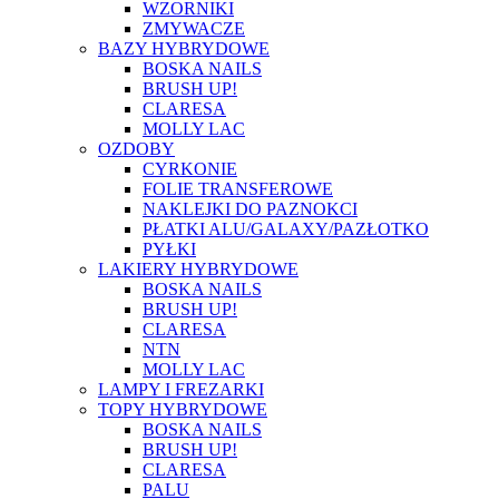
WZORNIKI
ZMYWACZE
BAZY HYBRYDOWE
BOSKA NAILS
BRUSH UP!
CLARESA
MOLLY LAC
OZDOBY
CYRKONIE
FOLIE TRANSFEROWE
NAKLEJKI DO PAZNOKCI
PŁATKI ALU/GALAXY/PAZŁOTKO
PYŁKI
LAKIERY HYBRYDOWE
BOSKA NAILS
BRUSH UP!
CLARESA
NTN
MOLLY LAC
LAMPY I FREZARKI
TOPY HYBRYDOWE
BOSKA NAILS
BRUSH UP!
CLARESA
PALU