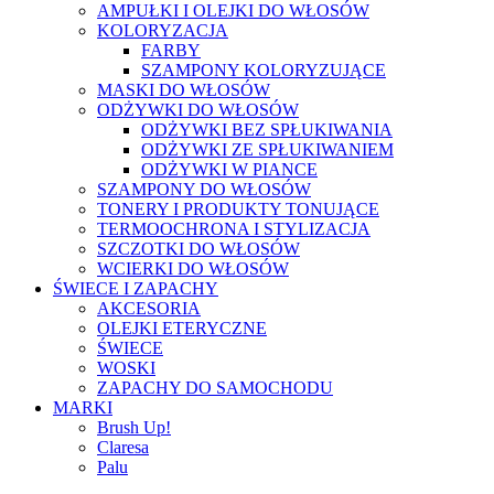
AMPUŁKI I OLEJKI DO WŁOSÓW
KOLORYZACJA
FARBY
SZAMPONY KOLORYZUJĄCE
MASKI DO WŁOSÓW
ODŻYWKI DO WŁOSÓW
ODŻYWKI BEZ SPŁUKIWANIA
ODŻYWKI ZE SPŁUKIWANIEM
ODŻYWKI W PIANCE
SZAMPONY DO WŁOSÓW
TONERY I PRODUKTY TONUJĄCE
TERMOOCHRONA I STYLIZACJA
SZCZOTKI DO WŁOSÓW
WCIERKI DO WŁOSÓW
ŚWIECE I ZAPACHY
AKCESORIA
OLEJKI ETERYCZNE
ŚWIECE
WOSKI
ZAPACHY DO SAMOCHODU
MARKI
Brush Up!
Claresa
Palu