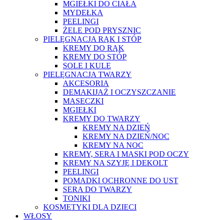
MGIEŁKI DO CIAŁA
MYDEŁKA
PEELINGI
ŻELE POD PRYSZNIC
PIELĘGNACJA RĄK I STÓP
KREMY DO RĄK
KREMY DO STÓP
SOLE I KULE
PIELĘGNACJA TWARZY
AKCESORIA
DEMAKIJAŻ I OCZYSZCZANIE
MASECZKI
MGIEŁKI
KREMY DO TWARZY
KREMY NA DZIEŃ
KREMY NA DZIEŃ/NOC
KREMY NA NOC
KREMY, SERA I MASKI POD OCZY
KREMY NA SZYJĘ I DEKOLT
PEELINGI
POMADKI OCHRONNE DO UST
SERA DO TWARZY
TONIKI
KOSMETYKI DLA DZIECI
WŁOSY