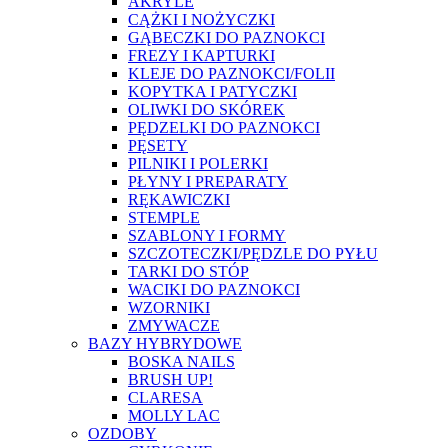
AKRYLE
CĄŻKI I NOŻYCZKI
GĄBECZKI DO PAZNOKCI
FREZY I KAPTURKI
KLEJE DO PAZNOKCI/FOLII
KOPYTKA I PATYCZKI
OLIWKI DO SKÓREK
PĘDZELKI DO PAZNOKCI
PĘSETY
PILNIKI I POLERKI
PŁYNY I PREPARATY
RĘKAWICZKI
STEMPLE
SZABLONY I FORMY
SZCZOTECZKI/PĘDZLE DO PYŁU
TARKI DO STÓP
WACIKI DO PAZNOKCI
WZORNIKI
ZMYWACZE
BAZY HYBRYDOWE
BOSKA NAILS
BRUSH UP!
CLARESA
MOLLY LAC
OZDOBY