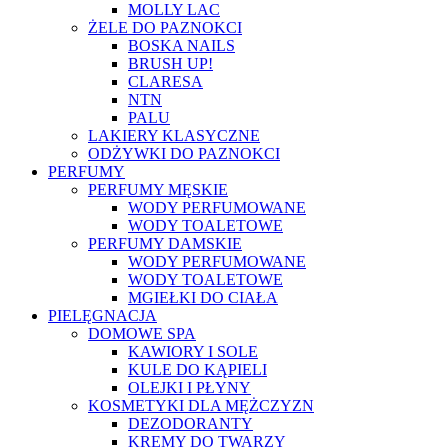
MOLLY LAC
ŻELE DO PAZNOKCI
BOSKA NAILS
BRUSH UP!
CLARESA
NTN
PALU
LAKIERY KLASYCZNE
ODŻYWKI DO PAZNOKCI
PERFUMY
PERFUMY MĘSKIE
WODY PERFUMOWANE
WODY TOALETOWE
PERFUMY DAMSKIE
WODY PERFUMOWANE
WODY TOALETOWE
MGIEŁKI DO CIAŁA
PIELĘGNACJA
DOMOWE SPA
KAWIORY I SOLE
KULE DO KĄPIELI
OLEJKI I PŁYNY
KOSMETYKI DLA MĘŻCZYZN
DEZODORANTY
KREMY DO TWARZY