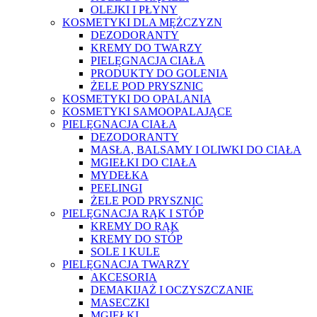
OLEJKI I PŁYNY
KOSMETYKI DLA MĘŻCZYZN
DEZODORANTY
KREMY DO TWARZY
PIELĘGNACJA CIAŁA
PRODUKTY DO GOLENIA
ŻELE POD PRYSZNIC
KOSMETYKI DO OPALANIA
KOSMETYKI SAMOOPALAJĄCE
PIELĘGNACJA CIAŁA
DEZODORANTY
MASŁA, BALSAMY I OLIWKI DO CIAŁA
MGIEŁKI DO CIAŁA
MYDEŁKA
PEELINGI
ŻELE POD PRYSZNIC
PIELĘGNACJA RĄK I STÓP
KREMY DO RĄK
KREMY DO STÓP
SOLE I KULE
PIELĘGNACJA TWARZY
AKCESORIA
DEMAKIJAŻ I OCZYSZCZANIE
MASECZKI
MGIEŁKI