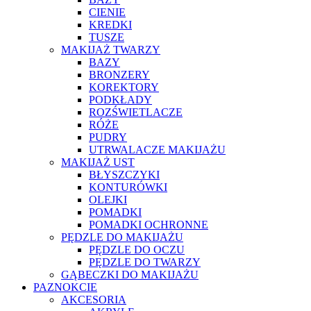
CIENIE
KREDKI
TUSZE
MAKIJAŻ TWARZY
BAZY
BRONZERY
KOREKTORY
PODKŁADY
ROZŚWIETLACZE
RÓŻE
PUDRY
UTRWALACZE MAKIJAŻU
MAKIJAŻ UST
BŁYSZCZYKI
KONTURÓWKI
OLEJKI
POMADKI
POMADKI OCHRONNE
PĘDZLE DO MAKIJAŻU
PĘDZLE DO OCZU
PĘDZLE DO TWARZY
GĄBECZKI DO MAKIJAŻU
PAZNOKCIE
AKCESORIA