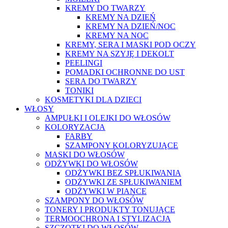
KREMY DO TWARZY
KREMY NA DZIEŃ
KREMY NA DZIEŃ/NOC
KREMY NA NOC
KREMY, SERA I MASKI POD OCZY
KREMY NA SZYJĘ I DEKOLT
PEELINGI
POMADKI OCHRONNE DO UST
SERA DO TWARZY
TONIKI
KOSMETYKI DLA DZIECI
WŁOSY
AMPUŁKI I OLEJKI DO WŁOSÓW
KOLORYZACJA
FARBY
SZAMPONY KOLORYZUJĄCE
MASKI DO WŁOSÓW
ODŻYWKI DO WŁOSÓW
ODŻYWKI BEZ SPŁUKIWANIA
ODŻYWKI ZE SPŁUKIWANIEM
ODŻYWKI W PIANCE
SZAMPONY DO WŁOSÓW
TONERY I PRODUKTY TONUJĄCE
TERMOOCHRONA I STYLIZACJA
SZCZOTKI DO WŁOSÓW