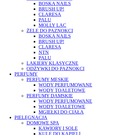
BOSKA NAILS
BRUSH UP!
CLARESA
PALU
MOLLY LAC
ŻELE DO PAZNOKCI
BOSKA NAILS
BRUSH UP!
CLARESA
NTN
PALU
LAKIERY KLASYCZNE
ODŻYWKI DO PAZNOKCI
PERFUMY
PERFUMY MĘSKIE
WODY PERFUMOWANE
WODY TOALETOWE
PERFUMY DAMSKIE
WODY PERFUMOWANE
WODY TOALETOWE
MGIEŁKI DO CIAŁA
PIELĘGNACJA
DOMOWE SPA
KAWIORY I SOLE
KULE DO KĄPIELI