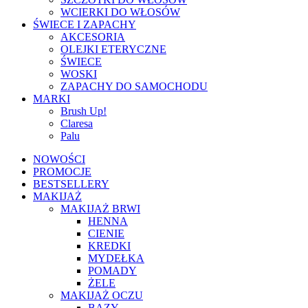
WCIERKI DO WŁOSÓW
ŚWIECE I ZAPACHY
AKCESORIA
OLEJKI ETERYCZNE
ŚWIECE
WOSKI
ZAPACHY DO SAMOCHODU
MARKI
Brush Up!
Claresa
Palu
NOWOŚCI
PROMOCJE
BESTSELLERY
MAKIJAŻ
MAKIJAŻ BRWI
HENNA
CIENIE
KREDKI
MYDEŁKA
POMADY
ŻELE
MAKIJAŻ OCZU
BAZY