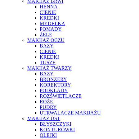
MAKIJAŻ BRWI
HENNA
CIENIE
KREDKI
MYDEŁKA
POMADY
ŻELE
MAKIJAŻ OCZU
BAZY
CIENIE
KREDKI
TUSZE
MAKIJAŻ TWARZY
BAZY
BRONZERY
KOREKTORY
PODKŁADY
ROZŚWIETLACZE
RÓŻE
PUDRY
UTRWALACZE MAKIJAŻU
MAKIJAŻ UST
BŁYSZCZYKI
KONTURÓWKI
OLEJKI