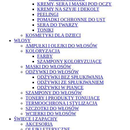
KREMY, SERA I MASKI POD OCZY
KREMY NA SZYJĘ I DEKOLT
PEELINGI
POMADKI OCHRONNE DO UST
SERA DO TWARZY
TONIKI
KOSMETYKI DLA DZIECI
WŁOSY
AMPUŁKI I OLEJKI DO WŁOSÓW
KOLORYZACJA
FARBY
SZAMPONY KOLORYZUJĄCE
MASKI DO WŁOSÓW
ODŻYWKI DO WŁOSÓW
ODŻYWKI BEZ SPŁUKIWANIA
ODŻYWKI ZE SPŁUKIWANIEM
ODŻYWKI W PIANCE
SZAMPONY DO WŁOSÓW
TONERY I PRODUKTY TONUJĄCE
TERMOOCHRONA I STYLIZACJA
SZCZOTKI DO WŁOSÓW
WCIERKI DO WŁOSÓW
ŚWIECE I ZAPACHY
AKCESORIA
OLEJKI ETERYCZNE