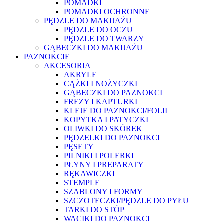
POMADKI
POMADKI OCHRONNE
PĘDZLE DO MAKIJAŻU
PĘDZLE DO OCZU
PĘDZLE DO TWARZY
GĄBECZKI DO MAKIJAŻU
PAZNOKCIE
AKCESORIA
AKRYLE
CĄŻKI I NOŻYCZKI
GĄBECZKI DO PAZNOKCI
FREZY I KAPTURKI
KLEJE DO PAZNOKCI/FOLII
KOPYTKA I PATYCZKI
OLIWKI DO SKÓREK
PĘDZELKI DO PAZNOKCI
PĘSETY
PILNIKI I POLERKI
PŁYNY I PREPARATY
RĘKAWICZKI
STEMPLE
SZABLONY I FORMY
SZCZOTECZKI/PĘDZLE DO PYŁU
TARKI DO STÓP
WACIKI DO PAZNOKCI