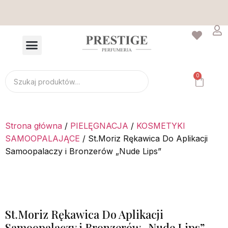
Wysyłka tego samego dnia - zamów do 14:00
0
Strona główna
/
PIELĘGNACJA
/
KOSMETYKI
SAMOOPALAJĄCE
/ St.Moriz Rękawica Do Aplikacji
Samoopalaczy i Bronzerów „Nude Lips”
St.Moriz Rękawica Do Aplikacji
Samoopalaczy i Bronzerów „Nude Lips”