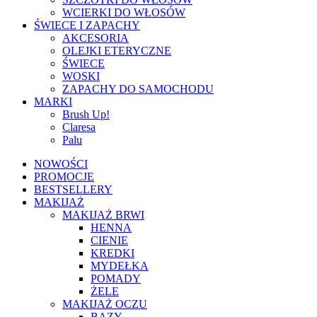
WCIERKI DO WŁOSÓW
ŚWIECE I ZAPACHY
AKCESORIA
OLEJKI ETERYCZNE
ŚWIECE
WOSKI
ZAPACHY DO SAMOCHODU
MARKI
Brush Up!
Claresa
Palu
NOWOŚCI
PROMOCJE
BESTSELLERY
MAKIJAŻ
MAKIJAŻ BRWI
HENNA
CIENIE
KREDKI
MYDEŁKA
POMADY
ŻELE
MAKIJAŻ OCZU
BAZY