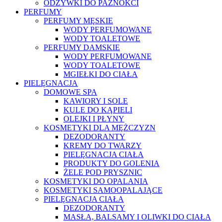
ODŻYWKI DO PAZNOKCI
PERFUMY
PERFUMY MĘSKIE
WODY PERFUMOWANE
WODY TOALETOWE
PERFUMY DAMSKIE
WODY PERFUMOWANE
WODY TOALETOWE
MGIEŁKI DO CIAŁA
PIELĘGNACJA
DOMOWE SPA
KAWIORY I SOLE
KULE DO KĄPIELI
OLEJKI I PŁYNY
KOSMETYKI DLA MĘŻCZYZN
DEZODORANTY
KREMY DO TWARZY
PIELĘGNACJA CIAŁA
PRODUKTY DO GOLENIA
ŻELE POD PRYSZNIC
KOSMETYKI DO OPALANIA
KOSMETYKI SAMOOPALAJĄCE
PIELĘGNACJA CIAŁA
DEZODORANTY
MASŁA, BALSAMY I OLIWKI DO CIAŁA