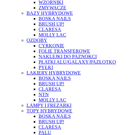
WZORNIKI
ZMYWACZE
BAZY HYBRYDOWE
BOSKA NAILS
BRUSH UP!
CLARESA
MOLLY LAC
OZDOBY
CYRKONIE
FOLIE TRANSFEROWE
NAKLEJKI DO PAZNOKCI
PŁATKI ALU/GALAXY/PAZŁOTKO
PYŁKI
LAKIERY HYBRYDOWE
BOSKA NAILS
BRUSH UP!
CLARESA
NTN
MOLLY LAC
LAMPY I FREZARKI
TOPY HYBRYDOWE
BOSKA NAILS
BRUSH UP!
CLARESA
PALU