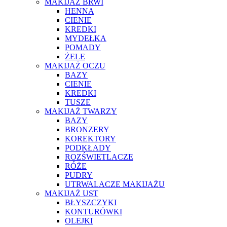
MAKIJAŻ BRWI
HENNA
CIENIE
KREDKI
MYDEŁKA
POMADY
ŻELE
MAKIJAŻ OCZU
BAZY
CIENIE
KREDKI
TUSZE
MAKIJAŻ TWARZY
BAZY
BRONZERY
KOREKTORY
PODKŁADY
ROZŚWIETLACZE
RÓŻE
PUDRY
UTRWALACZE MAKIJAŻU
MAKIJAŻ UST
BŁYSZCZYKI
KONTURÓWKI
OLEJKI