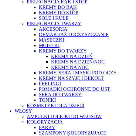
PIELĘGNACJA RĄK I STÓP
KREMY DO RĄK
KREMY DO STÓP
SOLE I KULE
PIELĘGNACJA TWARZY
AKCESORIA
DEMAKIJAŻ I OCZYSZCZANIE
MASECZKI
MGIEŁKI
KREMY DO TWARZY
KREMY NA DZIEŃ
KREMY NA DZIEŃ/NOC
KREMY NA NOC
KREMY, SERA I MASKI POD OCZY
KREMY NA SZYJĘ I DEKOLT
PEELINGI
POMADKI OCHRONNE DO UST
SERA DO TWARZY
TONIKI
KOSMETYKI DLA DZIECI
WŁOSY
AMPUŁKI I OLEJKI DO WŁOSÓW
KOLORYZACJA
FARBY
SZAMPONY KOLORYZUJĄCE