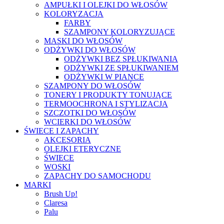
AMPUŁKI I OLEJKI DO WŁOSÓW
KOLORYZACJA
FARBY
SZAMPONY KOLORYZUJĄCE
MASKI DO WŁOSÓW
ODŻYWKI DO WŁOSÓW
ODŻYWKI BEZ SPŁUKIWANIA
ODŻYWKI ZE SPŁUKIWANIEM
ODŻYWKI W PIANCE
SZAMPONY DO WŁOSÓW
TONERY I PRODUKTY TONUJĄCE
TERMOOCHRONA I STYLIZACJA
SZCZOTKI DO WŁOSÓW
WCIERKI DO WŁOSÓW
ŚWIECE I ZAPACHY
AKCESORIA
OLEJKI ETERYCZNE
ŚWIECE
WOSKI
ZAPACHY DO SAMOCHODU
MARKI
Brush Up!
Claresa
Palu