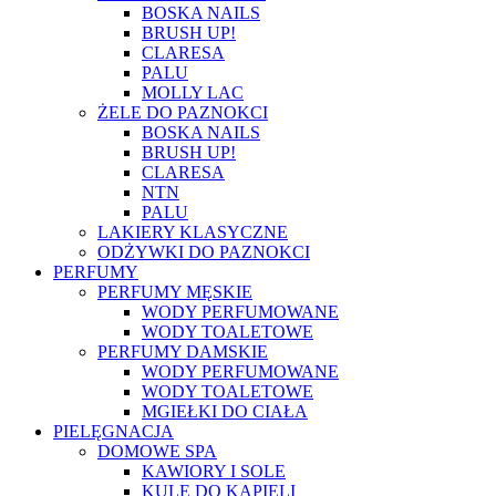
BOSKA NAILS
BRUSH UP!
CLARESA
PALU
MOLLY LAC
ŻELE DO PAZNOKCI
BOSKA NAILS
BRUSH UP!
CLARESA
NTN
PALU
LAKIERY KLASYCZNE
ODŻYWKI DO PAZNOKCI
PERFUMY
PERFUMY MĘSKIE
WODY PERFUMOWANE
WODY TOALETOWE
PERFUMY DAMSKIE
WODY PERFUMOWANE
WODY TOALETOWE
MGIEŁKI DO CIAŁA
PIELĘGNACJA
DOMOWE SPA
KAWIORY I SOLE
KULE DO KĄPIELI