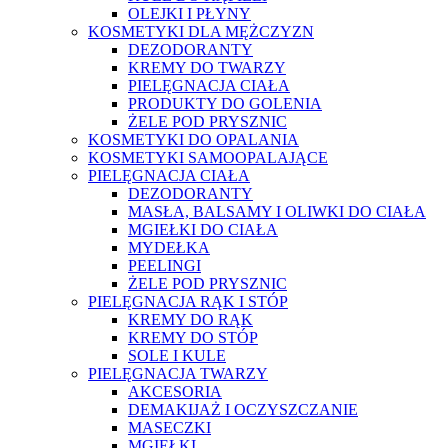
OLEJKI I PŁYNY
KOSMETYKI DLA MĘŻCZYZN
DEZODORANTY
KREMY DO TWARZY
PIELĘGNACJA CIAŁA
PRODUKTY DO GOLENIA
ŻELE POD PRYSZNIC
KOSMETYKI DO OPALANIA
KOSMETYKI SAMOOPALAJĄCE
PIELĘGNACJA CIAŁA
DEZODORANTY
MASŁA, BALSAMY I OLIWKI DO CIAŁA
MGIEŁKI DO CIAŁA
MYDEŁKA
PEELINGI
ŻELE POD PRYSZNIC
PIELĘGNACJA RĄK I STÓP
KREMY DO RĄK
KREMY DO STÓP
SOLE I KULE
PIELĘGNACJA TWARZY
AKCESORIA
DEMAKIJAŻ I OCZYSZCZANIE
MASECZKI
MGIEŁKI