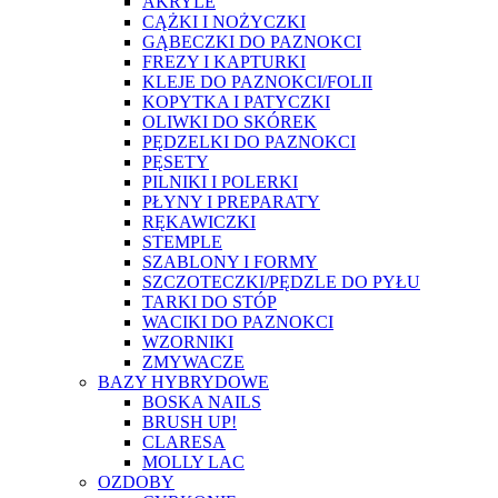
AKRYLE
CĄŻKI I NOŻYCZKI
GĄBECZKI DO PAZNOKCI
FREZY I KAPTURKI
KLEJE DO PAZNOKCI/FOLII
KOPYTKA I PATYCZKI
OLIWKI DO SKÓREK
PĘDZELKI DO PAZNOKCI
PĘSETY
PILNIKI I POLERKI
PŁYNY I PREPARATY
RĘKAWICZKI
STEMPLE
SZABLONY I FORMY
SZCZOTECZKI/PĘDZLE DO PYŁU
TARKI DO STÓP
WACIKI DO PAZNOKCI
WZORNIKI
ZMYWACZE
BAZY HYBRYDOWE
BOSKA NAILS
BRUSH UP!
CLARESA
MOLLY LAC
OZDOBY