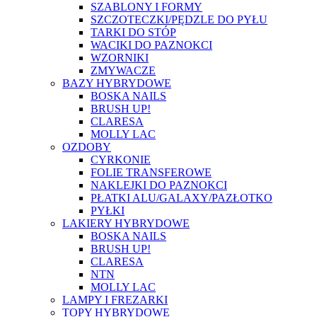
SZABLONY I FORMY
SZCZOTECZKI/PĘDZLE DO PYŁU
TARKI DO STÓP
WACIKI DO PAZNOKCI
WZORNIKI
ZMYWACZE
BAZY HYBRYDOWE
BOSKA NAILS
BRUSH UP!
CLARESA
MOLLY LAC
OZDOBY
CYRKONIE
FOLIE TRANSFEROWE
NAKLEJKI DO PAZNOKCI
PŁATKI ALU/GALAXY/PAZŁOTKO
PYŁKI
LAKIERY HYBRYDOWE
BOSKA NAILS
BRUSH UP!
CLARESA
NTN
MOLLY LAC
LAMPY I FREZARKI
TOPY HYBRYDOWE