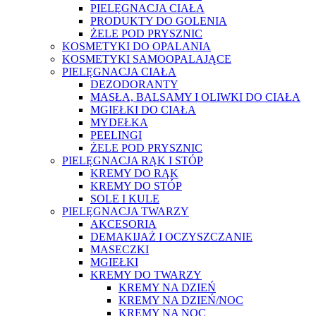
PIELĘGNACJA CIAŁA
PRODUKTY DO GOLENIA
ŻELE POD PRYSZNIC
KOSMETYKI DO OPALANIA
KOSMETYKI SAMOOPALAJĄCE
PIELĘGNACJA CIAŁA
DEZODORANTY
MASŁA, BALSAMY I OLIWKI DO CIAŁA
MGIEŁKI DO CIAŁA
MYDEŁKA
PEELINGI
ŻELE POD PRYSZNIC
PIELĘGNACJA RĄK I STÓP
KREMY DO RĄK
KREMY DO STÓP
SOLE I KULE
PIELĘGNACJA TWARZY
AKCESORIA
DEMAKIJAŻ I OCZYSZCZANIE
MASECZKI
MGIEŁKI
KREMY DO TWARZY
KREMY NA DZIEŃ
KREMY NA DZIEŃ/NOC
KREMY NA NOC