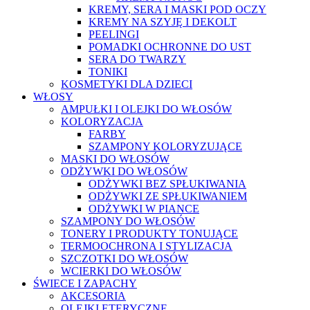
KREMY, SERA I MASKI POD OCZY
KREMY NA SZYJĘ I DEKOLT
PEELINGI
POMADKI OCHRONNE DO UST
SERA DO TWARZY
TONIKI
KOSMETYKI DLA DZIECI
WŁOSY
AMPUŁKI I OLEJKI DO WŁOSÓW
KOLORYZACJA
FARBY
SZAMPONY KOLORYZUJĄCE
MASKI DO WŁOSÓW
ODŻYWKI DO WŁOSÓW
ODŻYWKI BEZ SPŁUKIWANIA
ODŻYWKI ZE SPŁUKIWANIEM
ODŻYWKI W PIANCE
SZAMPONY DO WŁOSÓW
TONERY I PRODUKTY TONUJĄCE
TERMOOCHRONA I STYLIZACJA
SZCZOTKI DO WŁOSÓW
WCIERKI DO WŁOSÓW
ŚWIECE I ZAPACHY
AKCESORIA
OLEJKI ETERYCZNE