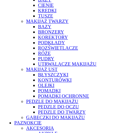
CIENIE
KREDKI
TUSZE
MAKIJAŻ TWARZY
BAZY
BRONZERY
KOREKTORY
PODKŁADY
ROZŚWIETLACZE
RÓŻE
PUDRY
UTRWALACZE MAKIJAŻU
MAKIJAŻ UST
BŁYSZCZYKI
KONTURÓWKI
OLEJKI
POMADKI
POMADKI OCHRONNE
PĘDZLE DO MAKIJAŻU
PĘDZLE DO OCZU
PĘDZLE DO TWARZY
GĄBECZKI DO MAKIJAŻU
PAZNOKCIE
AKCESORIA