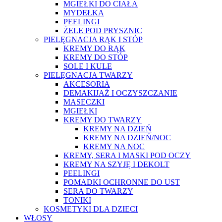
MGIEŁKI DO CIAŁA
MYDEŁKA
PEELINGI
ŻELE POD PRYSZNIC
PIELĘGNACJA RĄK I STÓP
KREMY DO RĄK
KREMY DO STÓP
SOLE I KULE
PIELĘGNACJA TWARZY
AKCESORIA
DEMAKIJAŻ I OCZYSZCZANIE
MASECZKI
MGIEŁKI
KREMY DO TWARZY
KREMY NA DZIEŃ
KREMY NA DZIEŃ/NOC
KREMY NA NOC
KREMY, SERA I MASKI POD OCZY
KREMY NA SZYJĘ I DEKOLT
PEELINGI
POMADKI OCHRONNE DO UST
SERA DO TWARZY
TONIKI
KOSMETYKI DLA DZIECI
WŁOSY