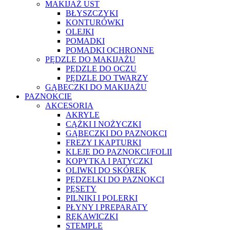
MAKIJAŻ UST
BŁYSZCZYKI
KONTURÓWKI
OLEJKI
POMADKI
POMADKI OCHRONNE
PĘDZLE DO MAKIJAŻU
PĘDZLE DO OCZU
PĘDZLE DO TWARZY
GĄBECZKI DO MAKIJAŻU
PAZNOKCIE
AKCESORIA
AKRYLE
CĄŻKI I NOŻYCZKI
GĄBECZKI DO PAZNOKCI
FREZY I KAPTURKI
KLEJE DO PAZNOKCI/FOLII
KOPYTKA I PATYCZKI
OLIWKI DO SKÓREK
PĘDZELKI DO PAZNOKCI
PĘSETY
PILNIKI I POLERKI
PŁYNY I PREPARATY
RĘKAWICZKI
STEMPLE