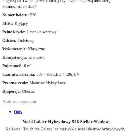
migoczą na Twoich paznokciach, przynosząc magiczną atmosferę
kosmosu na co dzień.
Numer koloru:
526
Efekt:
Kryjący
Pełne krycie:
2 cienkie warstwy
Odcień:
Fioletowy
Wykończenie:
Klasyczne
Konsystencja:
Kremowa
Pojemność:
6 ml
Czas utwardzania:
30s – 90s LED / 120s UV
Przeznaczenie:
Manicure Hybrydowy
Dyspersja:
Obecna
Brak w magazynie
Opis
Yoshi Lakier Hybrydowy 526 Stellar Shadow
Kolekcja “Touch the Galaxy” to niezwykła seria lakierów hybrydowych,