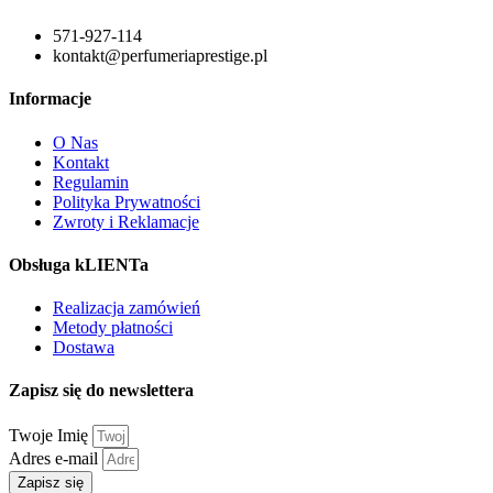
571-927-114
kontakt@perfumeriaprestige.pl
Informacje
O Nas
Kontakt
Regulamin
Polityka Prywatności
Zwroty i Reklamacje
Obsługa kLIENTa
Realizacja zamówień
Metody płatności
Dostawa
Zapisz się do newslettera
Twoje Imię
Adres e-mail
Zapisz się