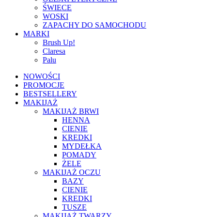
ŚWIECE
WOSKI
ZAPACHY DO SAMOCHODU
MARKI
Brush Up!
Claresa
Palu
NOWOŚCI
PROMOCJE
BESTSELLERY
MAKIJAŻ
MAKIJAŻ BRWI
HENNA
CIENIE
KREDKI
MYDEŁKA
POMADY
ŻELE
MAKIJAŻ OCZU
BAZY
CIENIE
KREDKI
TUSZE
MAKIJAŻ TWARZY