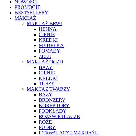
NOWOŚCI
PROMOCJE
BESTSELLERY
MAKIJAŻ
MAKIJAŻ BRWI
HENNA
CIENIE
KREDKI
MYDEŁKA
POMADY
ŻELE
MAKIJAŻ OCZU
BAZY
CIENIE
KREDKI
TUSZE
MAKIJAŻ TWARZY
BAZY
BRONZERY
KOREKTORY
PODKŁADY
ROZŚWIETLACZE
RÓŻE
PUDRY
UTRWALACZE MAKIJAŻU