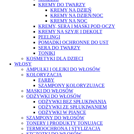
KREMY DO TWARZY
KREMY NA DZIEŃ
KREMY NA DZIEŃ/NOC
KREMY NA NOC
KREMY, SERA I MASKI POD OCZY
KREMY NA SZYJĘ I DEKOLT
PEELINGI
POMADKI OCHRONNE DO UST
SERA DO TWARZY
TONIKI
KOSMETYKI DLA DZIECI
WŁOSY
AMPUŁKI I OLEJKI DO WŁOSÓW
KOLORYZACJA
FARBY
SZAMPONY KOLORYZUJĄCE
MASKI DO WŁOSÓW
ODŻYWKI DO WŁOSÓW
ODŻYWKI BEZ SPŁUKIWANIA
ODŻYWKI ZE SPŁUKIWANIEM
ODŻYWKI W PIANCE
SZAMPONY DO WŁOSÓW
TONERY I PRODUKTY TONUJĄCE
TERMOOCHRONA I STYLIZACJA
SZCZOTKI DO WŁOSÓW