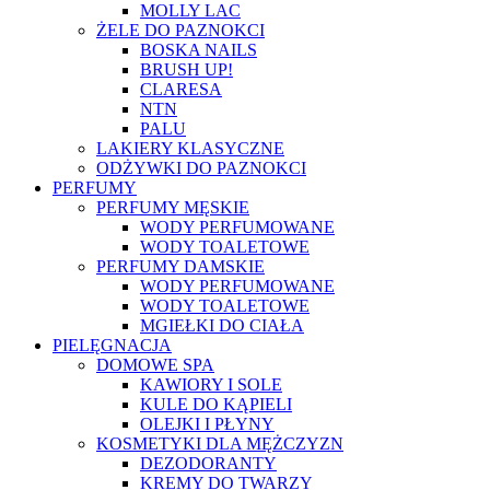
MOLLY LAC
ŻELE DO PAZNOKCI
BOSKA NAILS
BRUSH UP!
CLARESA
NTN
PALU
LAKIERY KLASYCZNE
ODŻYWKI DO PAZNOKCI
PERFUMY
PERFUMY MĘSKIE
WODY PERFUMOWANE
WODY TOALETOWE
PERFUMY DAMSKIE
WODY PERFUMOWANE
WODY TOALETOWE
MGIEŁKI DO CIAŁA
PIELĘGNACJA
DOMOWE SPA
KAWIORY I SOLE
KULE DO KĄPIELI
OLEJKI I PŁYNY
KOSMETYKI DLA MĘŻCZYZN
DEZODORANTY
KREMY DO TWARZY