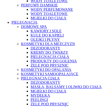
WODY TOALETOWE
PERFUMY DAMSKIE
WODY PERFUMOWANE
WODY TOALETOWE
MGIEŁKI DO CIAŁA
PIELĘGNACJA
DOMOWE SPA
KAWIORY I SOLE
KULE DO KĄPIELI
OLEJKI I PŁYNY
KOSMETYKI DLA MĘŻCZYZN
DEZODORANTY
KREMY DO TWARZY
PIELĘGNACJA CIAŁA
PRODUKTY DO GOLENIA
ŻELE POD PRYSZNIC
KOSMETYKI DO OPALANIA
KOSMETYKI SAMOOPALAJĄCE
PIELĘGNACJA CIAŁA
DEZODORANTY
MASŁA, BALSAMY I OLIWKI DO CIAŁA
MGIEŁKI DO CIAŁA
MYDEŁKA
PEELINGI
ŻELE POD PRYSZNIC