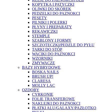
KOPYTKA I PATYCZKI
OLIWKI DO SKÓREK
PĘDZELKI DO PAZNOKCI
PĘSETY
PILNIKI I POLERKI
PŁYNY I PREPARATY
RĘKAWICZKI
STEMPLE
SZABLONY I FORMY
SZCZOTECZKI/PĘDZLE DO PYŁU
TARKI DO STÓP
WACIKI DO PAZNOKCI
WZORNIKI
ZMYWACZE
BAZY HYBRYDOWE
BOSKA NAILS
BRUSH UP!
CLARESA
MOLLY LAC
OZDOBY
CYRKONIE
FOLIE TRANSFEROWE
NAKLEJKI DO PAZNOKCI
PŁATKI ALU/GALAXY/PAZŁOTKO