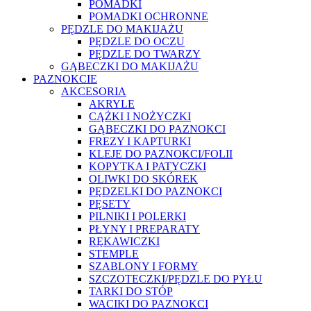
POMADKI
POMADKI OCHRONNE
PĘDZLE DO MAKIJAŻU
PĘDZLE DO OCZU
PĘDZLE DO TWARZY
GĄBECZKI DO MAKIJAŻU
PAZNOKCIE
AKCESORIA
AKRYLE
CĄŻKI I NOŻYCZKI
GĄBECZKI DO PAZNOKCI
FREZY I KAPTURKI
KLEJE DO PAZNOKCI/FOLII
KOPYTKA I PATYCZKI
OLIWKI DO SKÓREK
PĘDZELKI DO PAZNOKCI
PĘSETY
PILNIKI I POLERKI
PŁYNY I PREPARATY
RĘKAWICZKI
STEMPLE
SZABLONY I FORMY
SZCZOTECZKI/PĘDZLE DO PYŁU
TARKI DO STÓP
WACIKI DO PAZNOKCI