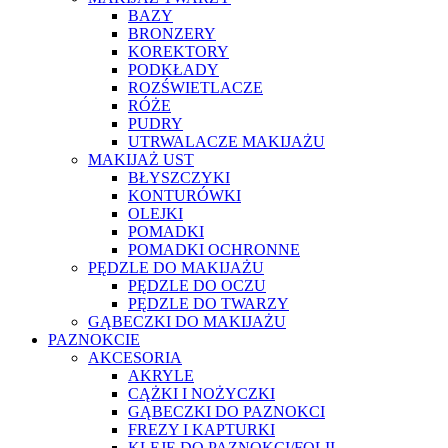
BAZY
BRONZERY
KOREKTORY
PODKŁADY
ROZŚWIETLACZE
RÓŻE
PUDRY
UTRWALACZE MAKIJAŻU
MAKIJAŻ UST
BŁYSZCZYKI
KONTURÓWKI
OLEJKI
POMADKI
POMADKI OCHRONNE
PĘDZLE DO MAKIJAŻU
PĘDZLE DO OCZU
PĘDZLE DO TWARZY
GĄBECZKI DO MAKIJAŻU
PAZNOKCIE
AKCESORIA
AKRYLE
CĄŻKI I NOŻYCZKI
GĄBECZKI DO PAZNOKCI
FREZY I KAPTURKI
KLEJE DO PAZNOKCI/FOLII