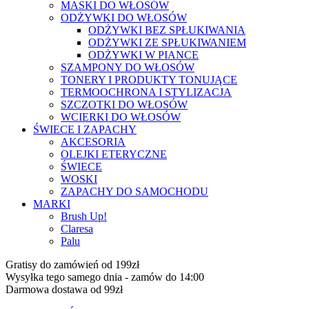
MASKI DO WŁOSÓW
ODŻYWKI DO WŁOSÓW
ODŻYWKI BEZ SPŁUKIWANIA
ODŻYWKI ZE SPŁUKIWANIEM
ODŻYWKI W PIANCE
SZAMPONY DO WŁOSÓW
TONERY I PRODUKTY TONUJĄCE
TERMOOCHRONA I STYLIZACJA
SZCZOTKI DO WŁOSÓW
WCIERKI DO WŁOSÓW
ŚWIECE I ZAPACHY
AKCESORIA
OLEJKI ETERYCZNE
ŚWIECE
WOSKI
ZAPACHY DO SAMOCHODU
MARKI
Brush Up!
Claresa
Palu
Gratisy do zamówień od 199zł
Wysyłka tego samego dnia - zamów do 14:00
Darmowa dostawa od 99zł