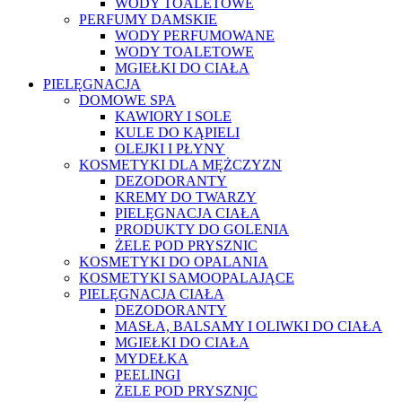
WODY TOALETOWE
PERFUMY DAMSKIE
WODY PERFUMOWANE
WODY TOALETOWE
MGIEŁKI DO CIAŁA
PIELĘGNACJA
DOMOWE SPA
KAWIORY I SOLE
KULE DO KĄPIELI
OLEJKI I PŁYNY
KOSMETYKI DLA MĘŻCZYZN
DEZODORANTY
KREMY DO TWARZY
PIELĘGNACJA CIAŁA
PRODUKTY DO GOLENIA
ŻELE POD PRYSZNIC
KOSMETYKI DO OPALANIA
KOSMETYKI SAMOOPALAJĄCE
PIELĘGNACJA CIAŁA
DEZODORANTY
MASŁA, BALSAMY I OLIWKI DO CIAŁA
MGIEŁKI DO CIAŁA
MYDEŁKA
PEELINGI
ŻELE POD PRYSZNIC