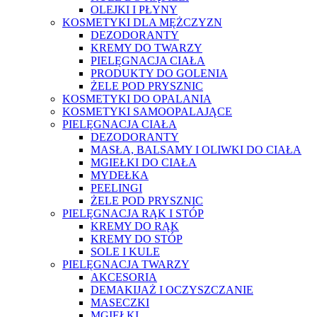
OLEJKI I PŁYNY
KOSMETYKI DLA MĘŻCZYZN
DEZODORANTY
KREMY DO TWARZY
PIELĘGNACJA CIAŁA
PRODUKTY DO GOLENIA
ŻELE POD PRYSZNIC
KOSMETYKI DO OPALANIA
KOSMETYKI SAMOOPALAJĄCE
PIELĘGNACJA CIAŁA
DEZODORANTY
MASŁA, BALSAMY I OLIWKI DO CIAŁA
MGIEŁKI DO CIAŁA
MYDEŁKA
PEELINGI
ŻELE POD PRYSZNIC
PIELĘGNACJA RĄK I STÓP
KREMY DO RĄK
KREMY DO STÓP
SOLE I KULE
PIELĘGNACJA TWARZY
AKCESORIA
DEMAKIJAŻ I OCZYSZCZANIE
MASECZKI
MGIEŁKI