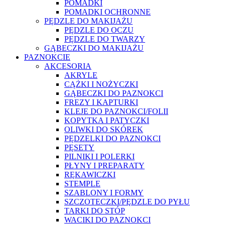
POMADKI
POMADKI OCHRONNE
PĘDZLE DO MAKIJAŻU
PĘDZLE DO OCZU
PĘDZLE DO TWARZY
GĄBECZKI DO MAKIJAŻU
PAZNOKCIE
AKCESORIA
AKRYLE
CĄŻKI I NOŻYCZKI
GĄBECZKI DO PAZNOKCI
FREZY I KAPTURKI
KLEJE DO PAZNOKCI/FOLII
KOPYTKA I PATYCZKI
OLIWKI DO SKÓREK
PĘDZELKI DO PAZNOKCI
PĘSETY
PILNIKI I POLERKI
PŁYNY I PREPARATY
RĘKAWICZKI
STEMPLE
SZABLONY I FORMY
SZCZOTECZKI/PĘDZLE DO PYŁU
TARKI DO STÓP
WACIKI DO PAZNOKCI