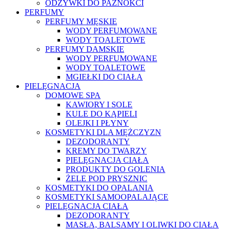
ODŻYWKI DO PAZNOKCI
PERFUMY
PERFUMY MĘSKIE
WODY PERFUMOWANE
WODY TOALETOWE
PERFUMY DAMSKIE
WODY PERFUMOWANE
WODY TOALETOWE
MGIEŁKI DO CIAŁA
PIELĘGNACJA
DOMOWE SPA
KAWIORY I SOLE
KULE DO KĄPIELI
OLEJKI I PŁYNY
KOSMETYKI DLA MĘŻCZYZN
DEZODORANTY
KREMY DO TWARZY
PIELĘGNACJA CIAŁA
PRODUKTY DO GOLENIA
ŻELE POD PRYSZNIC
KOSMETYKI DO OPALANIA
KOSMETYKI SAMOOPALAJĄCE
PIELĘGNACJA CIAŁA
DEZODORANTY
MASŁA, BALSAMY I OLIWKI DO CIAŁA