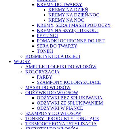
KREMY DO TWARZY
KREMY NA DZIEŃ
KREMY NA DZIEŃ/NOC
KREMY NA NOC
KREMY, SERA I MASKI POD OCZY
KREMY NA SZYJĘ I DEKOLT
PEELINGI
POMADKI OCHRONNE DO UST
SERA DO TWARZY
TONIKI
KOSMETYKI DLA DZIECI
WŁOSY
AMPUŁKI I OLEJKI DO WŁOSÓW
KOLORYZACJA
FARBY
SZAMPONY KOLORYZUJĄCE
MASKI DO WŁOSÓW
ODŻYWKI DO WŁOSÓW
ODŻYWKI BEZ SPŁUKIWANIA
ODŻYWKI ZE SPŁUKIWANIEM
ODŻYWKI W PIANCE
SZAMPONY DO WŁOSÓW
TONERY I PRODUKTY TONUJĄCE
TERMOOCHRONA I STYLIZACJA
SZCZOTKI DO WŁOSÓW