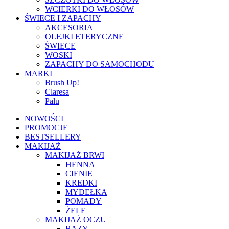
WCIERKI DO WŁOSÓW
ŚWIECE I ZAPACHY
AKCESORIA
OLEJKI ETERYCZNE
ŚWIECE
WOSKI
ZAPACHY DO SAMOCHODU
MARKI
Brush Up!
Claresa
Palu
NOWOŚCI
PROMOCJE
BESTSELLERY
MAKIJAŻ
MAKIJAŻ BRWI
HENNA
CIENIE
KREDKI
MYDEŁKA
POMADY
ŻELE
MAKIJAŻ OCZU
BAZY