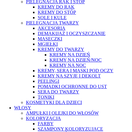
PIELĘGNACJA RĄK I STÓP
KREMY DO RĄK
KREMY DO STÓP
SOLE I KULE
PIELĘGNACJA TWARZY
AKCESORIA
DEMAKIJAŻ I OCZYSZCZANIE
MASECZKI
MGIEŁKI
KREMY DO TWARZY
KREMY NA DZIEŃ
KREMY NA DZIEŃ/NOC
KREMY NA NOC
KREMY, SERA I MASKI POD OCZY
KREMY NA SZYJĘ I DEKOLT
PEELINGI
POMADKI OCHRONNE DO UST
SERA DO TWARZY
TONIKI
KOSMETYKI DLA DZIECI
WŁOSY
AMPUŁKI I OLEJKI DO WŁOSÓW
KOLORYZACJA
FARBY
SZAMPONY KOLORYZUJĄCE