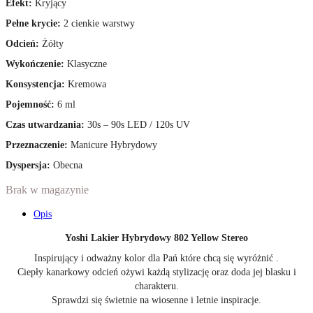
Efekt:
Kryjący
Pełne krycie:
2 cienkie warstwy
Odcień:
Żółty
Wykończenie:
Klasyczne
Konsystencja:
Kremowa
Pojemność:
6 ml
Czas utwardzania:
30s – 90s LED / 120s UV
Przeznaczenie:
Manicure Hybrydowy
Dyspersja:
Obecna
Brak w magazynie
Opis
Yoshi Lakier Hybrydowy 802 Yellow Stereo
Inspirujący i odważny kolor dla Pań które chcą się wyróżnić .
Ciepły kanarkowy odcień ożywi każdą stylizację oraz doda jej blasku i
charakteru.
Sprawdzi się świetnie na wiosenne i letnie inspiracje.