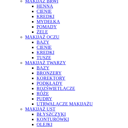
MAKIJAŻ BRWI
HENNA
CIENIE
KREDKI
MYDEŁKA
POMADY
ŻELE
MAKIJAŻ OCZU
BAZY
CIENIE
KREDKI
TUSZE
MAKIJAŻ TWARZY
BAZY
BRONZERY
KOREKTORY
PODKŁADY
ROZŚWIETLACZE
RÓŻE
PUDRY
UTRWALACZE MAKIJAŻU
MAKIJAŻ UST
BŁYSZCZYKI
KONTURÓWKI
OLEJKI