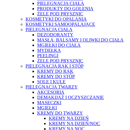
PIELĘGNACJA CIAŁA
PRODUKTY DO GOLENIA
ŻELE POD PRYSZNIC
KOSMETYKI DO OPALANIA
KOSMETYKI SAMOOPALAJĄCE
PIELĘGNACJA CIAŁA
DEZODORANTY
MASŁA, BALSAMY I OLIWKI DO CIAŁA
MGIEŁKI DO CIAŁA
MYDEŁKA
PEELINGI
ŻELE POD PRYSZNIC
PIELĘGNACJA RĄK I STÓP
KREMY DO RĄK
KREMY DO STÓP
SOLE I KULE
PIELĘGNACJA TWARZY
AKCESORIA
DEMAKIJAŻ I OCZYSZCZANIE
MASECZKI
MGIEŁKI
KREMY DO TWARZY
KREMY NA DZIEŃ
KREMY NA DZIEŃ/NOC
KREMY NA NOC