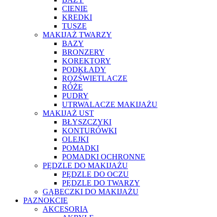
CIENIE
KREDKI
TUSZE
MAKIJAŻ TWARZY
BAZY
BRONZERY
KOREKTORY
PODKŁADY
ROZŚWIETLACZE
RÓŻE
PUDRY
UTRWALACZE MAKIJAŻU
MAKIJAŻ UST
BŁYSZCZYKI
KONTURÓWKI
OLEJKI
POMADKI
POMADKI OCHRONNE
PĘDZLE DO MAKIJAŻU
PĘDZLE DO OCZU
PĘDZLE DO TWARZY
GĄBECZKI DO MAKIJAŻU
PAZNOKCIE
AKCESORIA