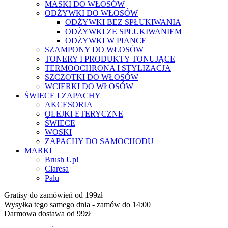
MASKI DO WŁOSÓW
ODŻYWKI DO WŁOSÓW
ODŻYWKI BEZ SPŁUKIWANIA
ODŻYWKI ZE SPŁUKIWANIEM
ODŻYWKI W PIANCE
SZAMPONY DO WŁOSÓW
TONERY I PRODUKTY TONUJĄCE
TERMOOCHRONA I STYLIZACJA
SZCZOTKI DO WŁOSÓW
WCIERKI DO WŁOSÓW
ŚWIECE I ZAPACHY
AKCESORIA
OLEJKI ETERYCZNE
ŚWIECE
WOSKI
ZAPACHY DO SAMOCHODU
MARKI
Brush Up!
Claresa
Palu
Gratisy do zamówień od 199zł
Wysyłka tego samego dnia - zamów do 14:00
Darmowa dostawa od 99zł