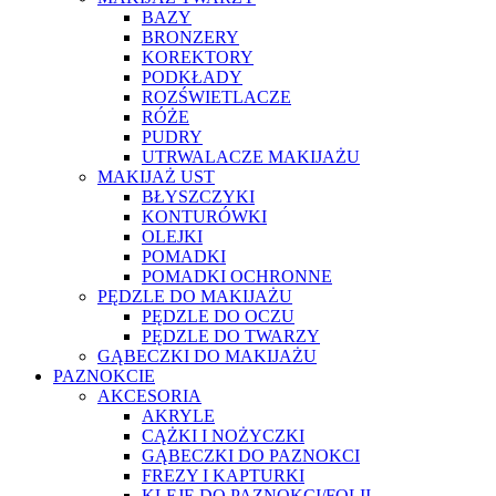
BAZY
BRONZERY
KOREKTORY
PODKŁADY
ROZŚWIETLACZE
RÓŻE
PUDRY
UTRWALACZE MAKIJAŻU
MAKIJAŻ UST
BŁYSZCZYKI
KONTURÓWKI
OLEJKI
POMADKI
POMADKI OCHRONNE
PĘDZLE DO MAKIJAŻU
PĘDZLE DO OCZU
PĘDZLE DO TWARZY
GĄBECZKI DO MAKIJAŻU
PAZNOKCIE
AKCESORIA
AKRYLE
CĄŻKI I NOŻYCZKI
GĄBECZKI DO PAZNOKCI
FREZY I KAPTURKI
KLEJE DO PAZNOKCI/FOLII