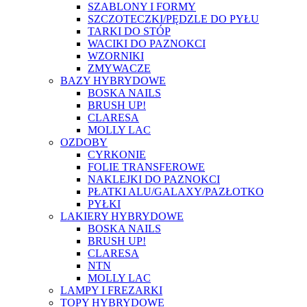
SZABLONY I FORMY
SZCZOTECZKI/PĘDZLE DO PYŁU
TARKI DO STÓP
WACIKI DO PAZNOKCI
WZORNIKI
ZMYWACZE
BAZY HYBRYDOWE
BOSKA NAILS
BRUSH UP!
CLARESA
MOLLY LAC
OZDOBY
CYRKONIE
FOLIE TRANSFEROWE
NAKLEJKI DO PAZNOKCI
PŁATKI ALU/GALAXY/PAZŁOTKO
PYŁKI
LAKIERY HYBRYDOWE
BOSKA NAILS
BRUSH UP!
CLARESA
NTN
MOLLY LAC
LAMPY I FREZARKI
TOPY HYBRYDOWE