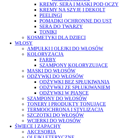
KREMY, SERA I MASKI POD OCZY
KREMY NA SZYJĘ I DEKOLT
PEELINGI
POMADKI OCHRONNE DO UST
SERA DO TWARZY
TONIKI
KOSMETYKI DLA DZIECI
WŁOSY
AMPUŁKI I OLEJKI DO WŁOSÓW
KOLORYZACJA
FARBY
SZAMPONY KOLORYZUJĄCE
MASKI DO WŁOSÓW
ODŻYWKI DO WŁOSÓW
ODŻYWKI BEZ SPŁUKIWANIA
ODŻYWKI ZE SPŁUKIWANIEM
ODŻYWKI W PIANCE
SZAMPONY DO WŁOSÓW
TONERY I PRODUKTY TONUJĄCE
TERMOOCHRONA I STYLIZACJA
SZCZOTKI DO WŁOSÓW
WCIERKI DO WŁOSÓW
ŚWIECE I ZAPACHY
AKCESORIA
OLEJKI ETERYCZNE