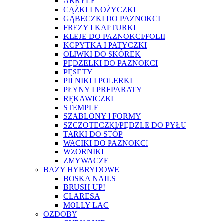
AKRYLE
CĄŻKI I NOŻYCZKI
GĄBECZKI DO PAZNOKCI
FREZY I KAPTURKI
KLEJE DO PAZNOKCI/FOLII
KOPYTKA I PATYCZKI
OLIWKI DO SKÓREK
PĘDZELKI DO PAZNOKCI
PĘSETY
PILNIKI I POLERKI
PŁYNY I PREPARATY
RĘKAWICZKI
STEMPLE
SZABLONY I FORMY
SZCZOTECZKI/PĘDZLE DO PYŁU
TARKI DO STÓP
WACIKI DO PAZNOKCI
WZORNIKI
ZMYWACZE
BAZY HYBRYDOWE
BOSKA NAILS
BRUSH UP!
CLARESA
MOLLY LAC
OZDOBY