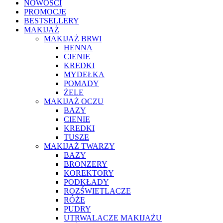
NOWOŚCI
PROMOCJE
BESTSELLERY
MAKIJAŻ
MAKIJAŻ BRWI
HENNA
CIENIE
KREDKI
MYDEŁKA
POMADY
ŻELE
MAKIJAŻ OCZU
BAZY
CIENIE
KREDKI
TUSZE
MAKIJAŻ TWARZY
BAZY
BRONZERY
KOREKTORY
PODKŁADY
ROZŚWIETLACZE
RÓŻE
PUDRY
UTRWALACZE MAKIJAŻU