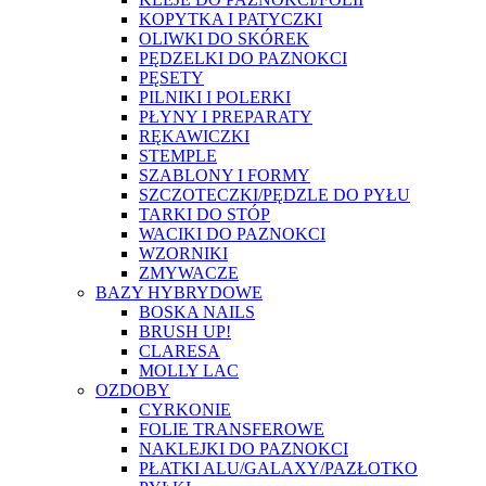
KOPYTKA I PATYCZKI
OLIWKI DO SKÓREK
PĘDZELKI DO PAZNOKCI
PĘSETY
PILNIKI I POLERKI
PŁYNY I PREPARATY
RĘKAWICZKI
STEMPLE
SZABLONY I FORMY
SZCZOTECZKI/PĘDZLE DO PYŁU
TARKI DO STÓP
WACIKI DO PAZNOKCI
WZORNIKI
ZMYWACZE
BAZY HYBRYDOWE
BOSKA NAILS
BRUSH UP!
CLARESA
MOLLY LAC
OZDOBY
CYRKONIE
FOLIE TRANSFEROWE
NAKLEJKI DO PAZNOKCI
PŁATKI ALU/GALAXY/PAZŁOTKO