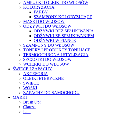
AMPUŁKI I OLEJKI DO WŁOSÓW
KOLORYZACJA
FARBY
SZAMPONY KOLORYZUJĄCE
MASKI DO WŁOSÓW
ODŻYWKI DO WŁOSÓW
ODŻYWKI BEZ SPŁUKIWANIA
ODŻYWKI ZE SPŁUKIWANIEM
ODŻYWKI W PIANCE
SZAMPONY DO WŁOSÓW
TONERY I PRODUKTY TONUJĄCE
TERMOOCHRONA I STYLIZACJA
SZCZOTKI DO WŁOSÓW
WCIERKI DO WŁOSÓW
ŚWIECE I ZAPACHY
AKCESORIA
OLEJKI ETERYCZNE
ŚWIECE
WOSKI
ZAPACHY DO SAMOCHODU
MARKI
Brush Up!
Claresa
Palu