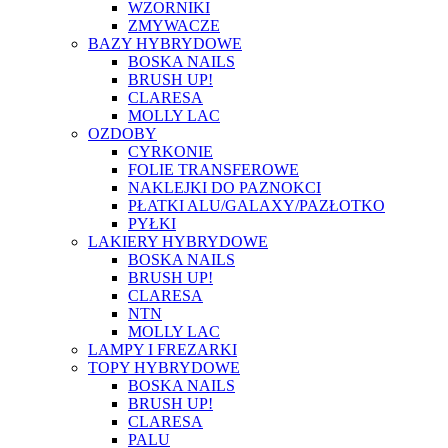
WZORNIKI
ZMYWACZE
BAZY HYBRYDOWE
BOSKA NAILS
BRUSH UP!
CLARESA
MOLLY LAC
OZDOBY
CYRKONIE
FOLIE TRANSFEROWE
NAKLEJKI DO PAZNOKCI
PŁATKI ALU/GALAXY/PAZŁOTKO
PYŁKI
LAKIERY HYBRYDOWE
BOSKA NAILS
BRUSH UP!
CLARESA
NTN
MOLLY LAC
LAMPY I FREZARKI
TOPY HYBRYDOWE
BOSKA NAILS
BRUSH UP!
CLARESA
PALU