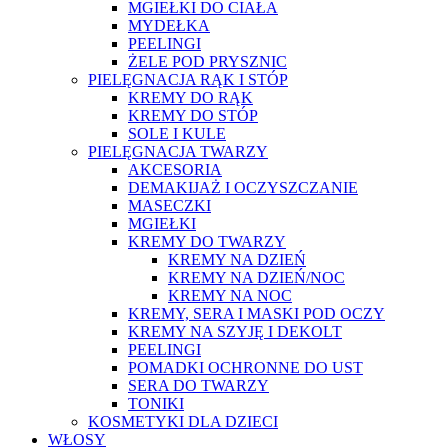
MGIEŁKI DO CIAŁA
MYDEŁKA
PEELINGI
ŻELE POD PRYSZNIC
PIELĘGNACJA RĄK I STÓP
KREMY DO RĄK
KREMY DO STÓP
SOLE I KULE
PIELĘGNACJA TWARZY
AKCESORIA
DEMAKIJAŻ I OCZYSZCZANIE
MASECZKI
MGIEŁKI
KREMY DO TWARZY
KREMY NA DZIEŃ
KREMY NA DZIEŃ/NOC
KREMY NA NOC
KREMY, SERA I MASKI POD OCZY
KREMY NA SZYJĘ I DEKOLT
PEELINGI
POMADKI OCHRONNE DO UST
SERA DO TWARZY
TONIKI
KOSMETYKI DLA DZIECI
WŁOSY