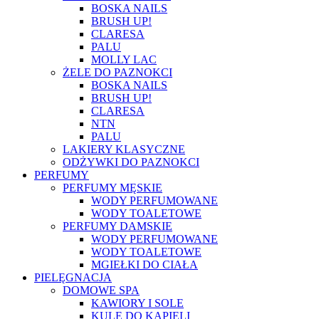
BOSKA NAILS
BRUSH UP!
CLARESA
PALU
MOLLY LAC
ŻELE DO PAZNOKCI
BOSKA NAILS
BRUSH UP!
CLARESA
NTN
PALU
LAKIERY KLASYCZNE
ODŻYWKI DO PAZNOKCI
PERFUMY
PERFUMY MĘSKIE
WODY PERFUMOWANE
WODY TOALETOWE
PERFUMY DAMSKIE
WODY PERFUMOWANE
WODY TOALETOWE
MGIEŁKI DO CIAŁA
PIELĘGNACJA
DOMOWE SPA
KAWIORY I SOLE
KULE DO KĄPIELI