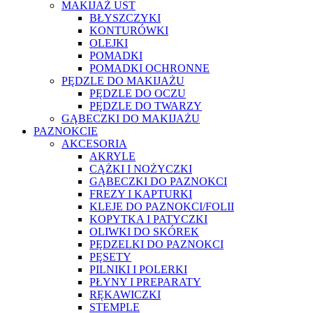
MAKIJAŻ UST
BŁYSZCZYKI
KONTURÓWKI
OLEJKI
POMADKI
POMADKI OCHRONNE
PĘDZLE DO MAKIJAŻU
PĘDZLE DO OCZU
PĘDZLE DO TWARZY
GĄBECZKI DO MAKIJAŻU
PAZNOKCIE
AKCESORIA
AKRYLE
CĄŻKI I NOŻYCZKI
GĄBECZKI DO PAZNOKCI
FREZY I KAPTURKI
KLEJE DO PAZNOKCI/FOLII
KOPYTKA I PATYCZKI
OLIWKI DO SKÓREK
PĘDZELKI DO PAZNOKCI
PĘSETY
PILNIKI I POLERKI
PŁYNY I PREPARATY
RĘKAWICZKI
STEMPLE