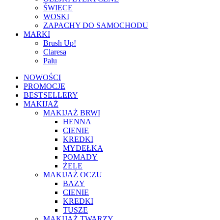
ŚWIECE
WOSKI
ZAPACHY DO SAMOCHODU
MARKI
Brush Up!
Claresa
Palu
NOWOŚCI
PROMOCJE
BESTSELLERY
MAKIJAŻ
MAKIJAŻ BRWI
HENNA
CIENIE
KREDKI
MYDEŁKA
POMADY
ŻELE
MAKIJAŻ OCZU
BAZY
CIENIE
KREDKI
TUSZE
MAKIJAŻ TWARZY