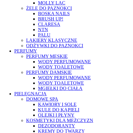
MOLLY LAC
ŻELE DO PAZNOKCI
BOSKA NAILS
BRUSH UP!
CLARESA
NTN
PALU
LAKIERY KLASYCZNE
ODŻYWKI DO PAZNOKCI
PERFUMY
PERFUMY MĘSKIE
WODY PERFUMOWANE
WODY TOALETOWE
PERFUMY DAMSKIE
WODY PERFUMOWANE
WODY TOALETOWE
MGIEŁKI DO CIAŁA
PIELĘGNACJA
DOMOWE SPA
KAWIORY I SOLE
KULE DO KĄPIELI
OLEJKI I PŁYNY
KOSMETYKI DLA MĘŻCZYZN
DEZODORANTY
KREMY DO TWARZY